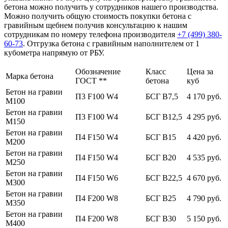
бетона можно получить у сотрудников нашего производства.
Можно получить общую стоимость покупки бетона с
гравийным щебнем получив консультацию к нашим
сотрудникам по номеру телефона производителя
+7 (499)
380-
60-73
. Отгрузка бетона с гравийным наполнителем от 1
кубометра напрямую от РБУ.
Обозначение
Класс
Цена за
Марка бетона
ГОСТ **
бетона
куб
Бетон на гравии
П3 F100 W4
БСГ В7,5
4 170 руб.
М100
Бетон на гравии
П3 F100 W4
БСГ В12,5
4 295 руб.
М150
Бетон на гравии
П4 F150 W4
БСГ В15
4 420 руб.
М200
Бетон на гравии
П4 F150 W4
БСГ В20
4 535 руб.
М250
Бетон на гравии
П4 F150 W6
БСГ В22,5
4 670 руб.
М300
Бетон на гравии
П4 F200 W8
БСГ В25
4 790 руб.
М350
Бетон на гравии
П4 F200 W8
БСГ В30
5 150 руб.
М400