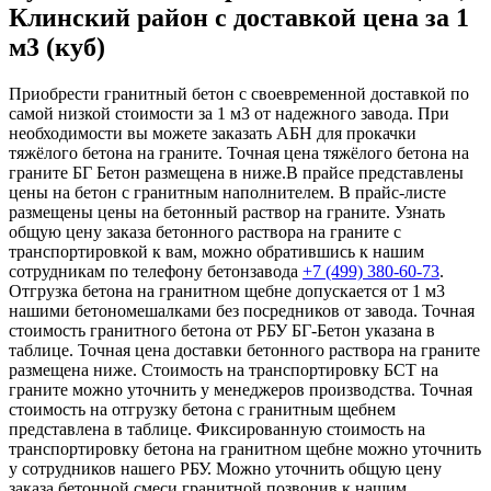
Клинский район с доставкой цена за 1
м3 (куб)
Приобрести гранитный бетон с своевременной доставкой по
самой низкой стоимости за 1 м3 от надежного завода. При
необходимости вы можете заказать АБН для прокачки
тяжёлого бетона на граните. Точная цена тяжёлого бетона на
граните БГ Бетон размещена в ниже.В прайсе представлены
цены на бетон с гранитным наполнителем. В прайс-листе
размещены цены на бетонный раствор на граните. Узнать
общую цену заказа бетонного раствора на граните с
транспортировкой к вам, можно обратившись к нашим
сотрудникам по телефону бетонзавода
+7 (499)
380-60-73
.
Отгрузка бетона на гранитном щебне допускается от 1 м3
нашими бетономешалками без посредников от завода. Точная
стоимость гранитного бетона от РБУ БГ-Бетон указана в
таблице. Точная цена доставки бетонного раствора на граните
размещена ниже. Стоимость на транспортировку БСТ на
граните можно уточнить у менеджеров производства. Точная
стоимость на отгрузку бетона с гранитным щебнем
представлена в таблице. Фиксированную стоимость на
транспортировку бетона на гранитном щебне можно уточнить
у сотрудников нашего РБУ. Можно уточнить общую цену
заказа бетонной смеси гранитной позвонив к нашим