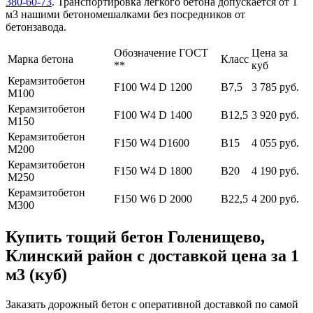
380-60-73
. Транспортировка легкого бетона допускается от 1
м3 нашими бетономешалками без посредников от
бетонзавода.
Обозначение ГОСТ
Цена за
Марка бетона
Класс
**
куб
Керамзитобетон
F100 W4 D 1200
В7,5
3 785 руб.
М100
Керамзитобетон
F100 W4 D 1400
В12,5
3 920 руб.
М150
Керамзитобетон
F150 W4 D1600
В15
4 055 руб.
М200
Керамзитобетон
F150 W4 D 1800
В20
4 190 руб.
М250
Керамзитобетон
F150 W6 D 2000
В22,5
4 200 руб.
М300
Купить тощий бетон Голенищево,
Клинский район с доставкой цена за 1
м3 (куб)
Заказать дорожный бетон с оперативной доставкой по самой