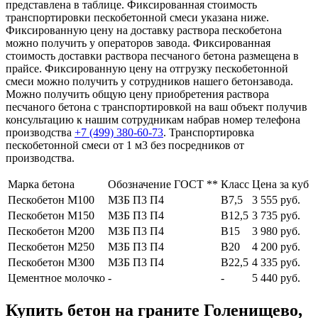
представлена в таблице. Фиксированная стоимость
транспортировки пескобетонной смеси указана ниже.
Фиксированную цену на доставку раствора пескобетона
можно получить у операторов завода. Фиксированная
стоимость доставки раствора песчаного бетона размещена в
прайсе. Фиксированную цену на отгрузку пескобетонной
смеси можно получить у сотрудников нашего бетонзавода.
Можно получить общую цену приобретения раствора
песчаного бетона с транспортировкой на ваш объект получив
консультацию к нашим сотрудникам набрав номер телефона
производства
+7 (499)
380-60-73
. Транспортировка
пескобетонной смеси от 1 м3 без посредников от
производства.
Марка бетона
Обозначение ГОСТ **
Класс
Цена за куб
Пескобетон М100
МЗБ П3 П4
В7,5
3 555 руб.
Пескобетон М150
МЗБ П3 П4
В12,5
3 735 руб.
Пескобетон М200
МЗБ П3 П4
В15
3 980 руб.
Пескобетон М250
МЗБ П3 П4
В20
4 200 руб.
Пескобетон М300
МЗБ П3 П4
В22,5
4 335 руб.
Цементное молочко
-
-
5 440 руб.
Купить бетон на граните Голенищево,