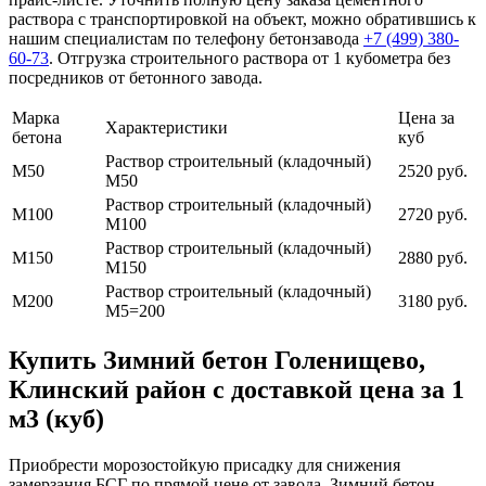
раствора с транспортировкой на объект, можно обратившись к
нашим специалистам по телефону бетонзавода
+7 (499)
380-
60-73
. Отгрузка строительного раствора от 1 кубометра без
посредников от бетонного завода.
Марка
Цена за
Характеристики
бетона
куб
Раствор строительный (кладочный)
М50
2520 руб.
М50
Раствор строительный (кладочный)
М100
2720 руб.
М100
Раствор строительный (кладочный)
М150
2880 руб.
М150
Раствор строительный (кладочный)
М200
3180 руб.
М5=200
Купить Зимний бетон Голенищево,
Клинский район с доставкой цена за 1
м3 (куб)
Приобрести морозостойкую присадку для снижения
замерзания БСГ по прямой цене от завода. Зимний бетон