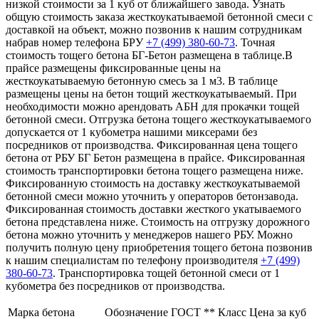
низкой стоимости за 1 куб от ближайшего завода. Узнать
общую стоимость заказа жесткоукатываемой бетонной смеси с
доставкой на объект, можно позвонив к нашим сотрудникам
набрав номер телефона БРУ
+7 (499)
380-60-73
. Точная
стоимость тощего бетона БГ-Бетон размещена в таблице.В
прайсе размещены фиксированные цены на
жесткоукатываемую бетонную смесь за 1 м3. В таблице
размещены цены на бетон тощий жесткоукатываемый. При
необходимости можно арендовать АБН для прокачки тощей
бетонной смеси. Отгрузка бетона тощего жесткоукатываемого
допускается от 1 кубометра нашими миксерами без
посредников от производства. Фиксированная цена тощего
бетона от РБУ БГ Бетон размещена в прайсе. Фиксированная
стоимость транспортировки бетона тощего размещена ниже.
Фиксированную стоимость на доставку жесткоукатываемой
бетонной смеси можно уточнить у операторов бетонзавода.
Фиксированная стоимость доставки жесткого укатываемого
бетона представлена ниже. Стоимость на отгрузку дорожного
бетона можно уточнить у менеджеров нашего РБУ. Можно
получить полную цену приобретения тощего бетона позвонив
к нашим специалистам по телефону производителя
+7 (499)
380-60-73
. Транспортировка тощей бетонной смеси от 1
кубометра без посредников от производства.
Марка бетона
Обозначение ГОСТ **
Класс
Цена за куб