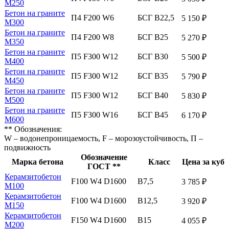
М250
Бетон на граните
П4 F200 W6
БСГ В22,5
5 150 ₽
М300
Бетон на граните
П4 F200 W8
БСГ В25
5 270 ₽
М350
Бетон на граните
П5 F300 W12
БСГ В30
5 500 ₽
М400
Бетон на граните
П5 F300 W12
БСГ В35
5 790 ₽
М450
Бетон на граните
П5 F300 W12
БСГ В40
5 830 ₽
М500
Бетон на граните
П5 F300 W16
БСГ В45
6 170 ₽
М600
** Обозначения:
W – водонепроницаемость, F – морозоустойчивость, П –
подвижность
Обозначение
Марка бетона
Класс
Цена за куб
ГОСТ **
Керамзитобетон
F100 W4 D1600
В7,5
3 785 ₽
М100
Керамзитобетон
F100 W4 D1600
В12,5
3 920 ₽
М150
Керамзитобетон
F150 W4 D1600
В15
4 055 ₽
М200