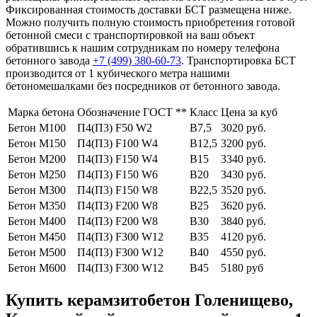
Фиксированная стоимость доставки БСТ размещена ниже.
Можно получить полную стоимость приобретения готовой
бетонной смеси с транспортировкой на ваш объект
обратившись к нашим сотрудникам по номеру телефона
бетонного завода
+7 (499)
380-60-73
. Транспортировка БСТ
производится от 1 кубического метра нашими
бетономешалками без посредников от бетонного завода.
Марка бетона
Обозначение ГОСТ **
Класс
Цена за куб
Бетон М100
П4(П3) F50 W2
В7,5
3020 руб.
Бетон М150
П4(П3) F100 W4
В12,5
3200 руб.
Бетон М200
П4(П3) F150 W4
В15
3340 руб.
Бетон М250
П4(П3) F150 W6
В20
3430 руб.
Бетон М300
П4(П3) F150 W8
В22,5
3520 руб.
Бетон М350
П4(П3) F200 W8
В25
3620 руб.
Бетон М400
П4(П3) F200 W8
В30
3840 руб.
Бетон М450
П4(П3) F300 W12
В35
4120 руб.
Бетон М500
П4(П3) F300 W12
В40
4550 руб.
Бетон М600
П4(П3) F300 W12
В45
5180 руб
Купить керамзитобетон Голенищево,