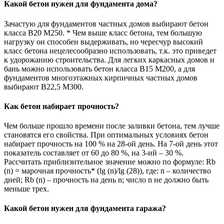
Какой бетон нужен для фундамента дома?
Зачастую для фундаментов частных домов выбирают бетон
класса В20 М250. * Чем выше класс бетона, тем большую
нагрузку он способен выдерживать, но чересчур высокий
класс бетона нецелесообразно использовать, т.к. это приведет
к удорожанию строительства. Для легких каркасных домов и
бань можно использовать бетон класса В15 М200, а для
фундаментов многоэтажных кирпичных частных домов
выбирают В22,5 М300.
Как бетон набирает прочность?
Чем больше прошло времени после заливки бетона, тем лучше
становятся его свойства. При оптимальных условиях бетон
набирает прочность на 100 % на 28-ой день. На 7-ой день этот
показатель составляет от 60 до 80 %, на 3-ий – 30 %.
Рассчитать приблизительное значение можно по формуле: Rb
(n) = марочная прочность* (lg (n)/lg (28)), где: n – количество
дней; Rb (n) – прочность на день n; число n не должно быть
меньше трех.
Какой бетон нужен для фундамента гаража?