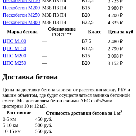
Пескобетон М150
МЗБ П3 П4
В12,5
3 735 ₽
Пескобетон М200
МЗБ П3 П4
В15
3 980 ₽
Пескобетон М250
МЗБ П3 П4
В20
4 200 ₽
Пескобетон М300
МЗБ П3 П4
В22,5
4 335 ₽
Обозначение
Марка бетона
Класс
Цена за куб
ГОСТ **
ЦПС М100
—
В7,5
2 480 ₽
ЦПС М150
—
В12,5
2 790 ₽
ЦПС М200
—
В15
3 098 ₽
ЦПС М250
—
В20
3 152 ₽
Доставка бетона
Цены на доставку бетона зависят от расстояния между РБУ и
вашим объектом, где будет осуществляться заливка бетонной
смеси. Мы доставляем бетон своими АБС с объёмом
цистерны 10 и 12 м3.
3
Расстояние
Стоимость доставки бетона за 1 м
0-5 км
450 руб.
5-10 км
500 руб.
10-15 км
550 руб.