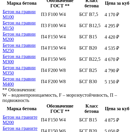
Обозначение
Класс
Марка бетона
Цена за куб
ГОСТ **
бетона
Бетон на гравии
П3 F100 W4
БСГ В7,5
4 170 ₽
М100
Бетон на гравии
П3 F100 W4
БСГ В12,5
4 295 ₽
М150
Бетон на гравии
П4 F150 W4
БСГ В15
4 420 ₽
М200
Бетон на гравии
П4 F150 W4
БСГ В20
4 535 ₽
М250
Бетон на гравии
П4 F150 W6
БСГ В22,5
4 670 ₽
М300
Бетон на гравии
П4 F200 W8
БСГ В25
4 790 ₽
М350
Бетон на гравии
П4 F200 W8
БСГ В30
5 150 ₽
М400
** Обозначения:
W – водонепроницаемость, F – морозоустойчивость, П –
подвижность
Обозначение
Класс
Марка бетона
Цена за куб
ГОСТ **
бетона
Бетон на граните
П4 F150 W4
БСГ В15
4 875 ₽
М200
Бетон на граните
П4 F150 W6
БСГ В20
5 050 ₽