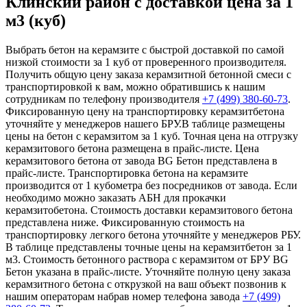
Клинский район с доставкой цена за 1
м3 (куб)
Выбрать бетон на керамзите с быстрой доставкой по самой
низкой стоимости за 1 куб от проверенного производителя.
Получить общую цену заказа керамзитной бетонной смеси с
транспортировкой к вам, можно обратившись к нашим
сотрудникам по телефону производителя
+7 (499)
380-60-73
.
Фиксированную цену на транспортировку керамзитбетона
уточняйте у менеджеров нашего БРУ.В таблице размещены
цены на бетон с керамзитом за 1 куб. Точная цена на отгрузку
керамзитового бетона размещена в прайс-листе. Цена
керамзитового бетона от завода BG Бетон представлена в
прайс-листе. Транспортировка бетона на керамзите
производится от 1 кубометра без посредников от завода. Если
необходимо можно заказать АБН для прокачки
керамзитобетона. Стоимость доставки керамзитового бетона
представлена ниже. Фиксированную стоимость на
транспортировку легкого бетона уточняйте у менеджеров РБУ.
В таблице представлены точные цены на керамзитбетон за 1
м3. Стоимость бетонного раствора с керамзитом от БРУ BG
Бетон указана в прайс-листе. Уточняйте полную цену заказа
керамзитного бетона с открузкой на ваш объект позвонив к
нашим операторам набрав номер телефона завода
+7 (499)