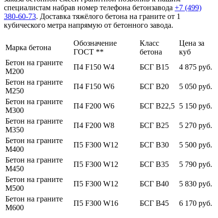
специалистам набрав номер телефона бетонзавода
+7 (499)
380-60-73
. Доставка тяжёлого бетона на граните от 1
кубического метра напрямую от бетонного завода.
Обозначение
Класс
Цена за
Марка бетона
ГОСТ **
бетона
куб
Бетон на граните
П4 F150 W4
БСГ В15
4 875 руб.
М200
Бетон на граните
П4 F150 W6
БСГ В20
5 050 руб.
М250
Бетон на граните
П4 F200 W6
БСГ В22,5
5 150 руб.
М300
Бетон на граните
П4 F200 W8
БСГ В25
5 270 руб.
М350
Бетон на граните
П5 F300 W12
БСГ В30
5 500 руб.
М400
Бетон на граните
П5 F300 W12
БСГ В35
5 790 руб.
М450
Бетон на граните
П5 F300 W12
БСГ В40
5 830 руб.
М500
Бетон на граните
П5 F300 W16
БСГ В45
6 170 руб.
М600