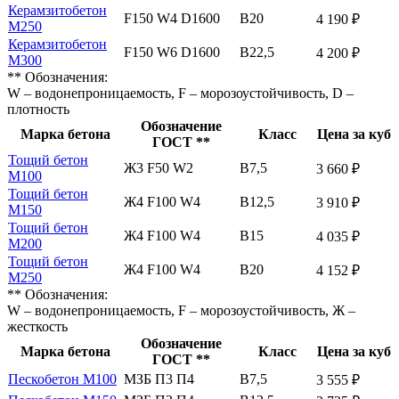
Керамзитобетон
F150 W4 D1600
В20
4 190 ₽
М250
Керамзитобетон
F150 W6 D1600
В22,5
4 200 ₽
М300
** Обозначения:
W – водонепроницаемость, F – морозоустойчивость, D –
плотность
Обозначение
Марка бетона
Класс
Цена за куб
ГОСТ **
Тощий бетон
Ж3 F50 W2
В7,5
3 660 ₽
М100
Тощий бетон
Ж4 F100 W4
В12,5
3 910 ₽
М150
Тощий бетон
Ж4 F100 W4
В15
4 035 ₽
М200
Тощий бетон
Ж4 F100 W4
В20
4 152 ₽
М250
** Обозначения:
W – водонепроницаемость, F – морозоустойчивость, Ж –
жесткость
Обозначение
Марка бетона
Класс
Цена за куб
ГОСТ **
Пескобетон М100
МЗБ П3 П4
В7,5
3 555 ₽