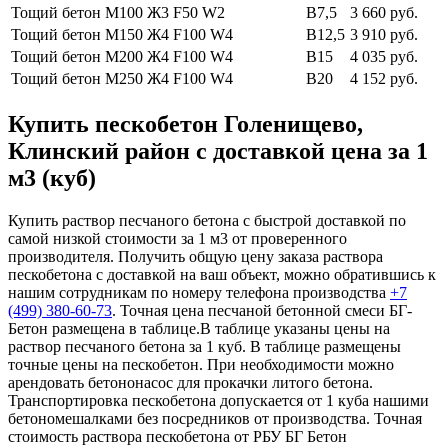
Тощий бетон М100
Ж3 F50 W2
В7,5
3 660 руб.
Тощий бетон М150
Ж4 F100 W4
В12,5
3 910 руб.
Тощий бетон М200
Ж4 F100 W4
В15
4 035 руб.
Тощий бетон М250
Ж4 F100 W4
В20
4 152 руб.
Купить пескобетон Голенищево,
Клинский район с доставкой цена за 1
м3 (куб)
Купить раствор песчаного бетона с быстрой доставкой по
самой низкой стоимости за 1 м3 от проверенного
производителя. Получить общую цену заказа раствора
пескобетона с доставкой на ваш объект, можно обратившись к
нашим сотрудникам по номеру телефона производства
+7
(499)
380-60-73
. Точная цена песчаной бетонной смеси БГ-
Бетон размещена в таблице.В таблице указаны цены на
раствор песчаного бетона за 1 куб. В таблице размещены
точные цены на пескобетон. При необходимости можно
арендовать бетононасос для прокачки литого бетона.
Транспортировка пескобетона допускается от 1 куба нашими
бетономешалками без посредников от производства. Точная
стоимость раствора пескобетона от РБУ БГ Бетон