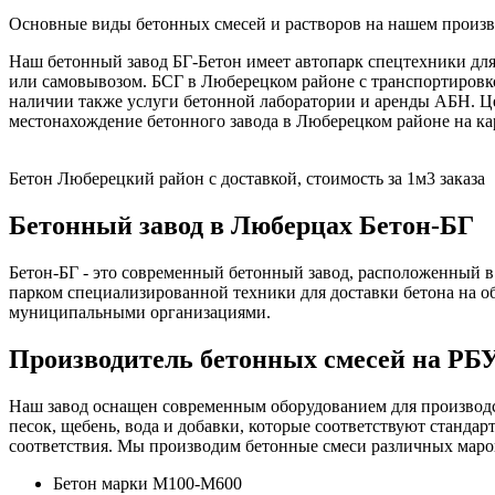
Основные виды бетонных смесей и растворов на нашем произв
Наш бетонный завод БГ-Бетон имеет автопарк спецтехники для
или самовывозом. БСГ в Люберецком районе с транспортировко
наличии также услуги бетонной лаборатории и аренды АБН. Ц
местонахождение бетонного завода в Люберецком районе на ка
Бетон Люберецкий район с доставкой, стоимость за 1м3 заказа
Бетонный завод в Люберцах Бетон-БГ
Бетон-БГ - это современный бетонный завод, расположенный 
парком специализированной техники для доставки бетона на о
муниципальными организациями.
Производитель бетонных смесей на РБ
Наш завод оснащен современным оборудованием для производст
песок, щебень, вода и добавки, которые соответствуют станда
соответствия. Мы производим бетонные смеси различных марок 
Бетон марки М100-М600