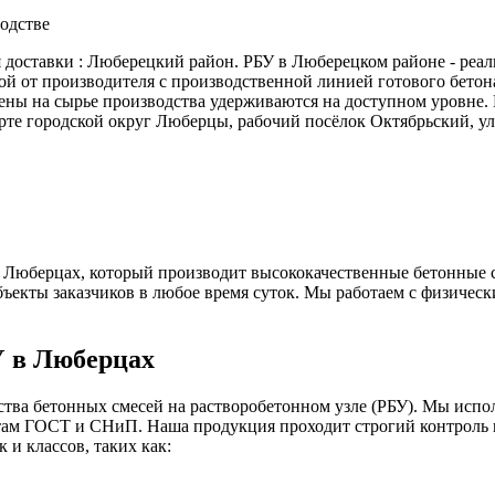
одстве
 доставки : Люберецкий район. РБУ в Люберецком районе - реал
й от производителя с производственной линией готового бетона
ены на сырье производства удерживаются на доступном уровне
рте городской округ Люберцы, рабочий посёлок Октябрьский, у
в Люберцах, который производит высококачественные бетонные 
бъекты заказчиков в любое время суток. Мы работаем с физичес
У в Люберцах
ва бетонных смесей на растворобетонном узле (РБУ). Мы испол
ртам ГОСТ и СНиП. Наша продукция проходит строгий контроль к
и классов, таких как: