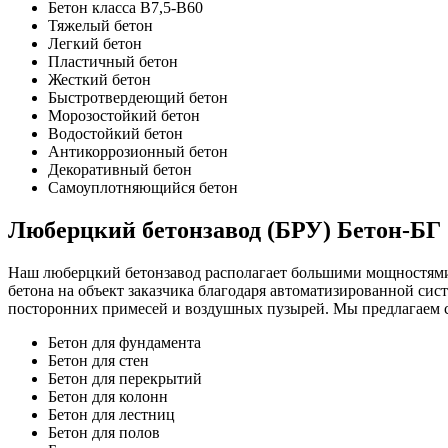
Бетон класса В7,5-В60
Тяжелый бетон
Легкий бетон
Пластичный бетон
Жесткий бетон
Быстротвердеющий бетон
Морозостойкий бетон
Водостойкий бетон
Антикоррозионный бетон
Декоративный бетон
Самоуплотняющийся бетон
Люберцкий бетонзавод (БРУ) Бетон-БГ
Наш люберцкий бетонзавод располагает большими мощностями д
бетона на объект заказчика благодаря автоматизированной си
посторонних примесей и воздушных пузырей. Мы предлагаем 
Бетон для фундамента
Бетон для стен
Бетон для перекрытий
Бетон для колонн
Бетон для лестниц
Бетон для полов