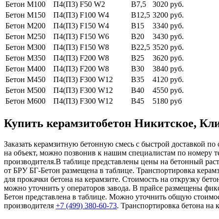
Бетон М100
П4(П3) F50 W2
В7,5
3020 руб.
Бетон М150
П4(П3) F100 W4
В12,5
3200 руб.
Бетон М200
П4(П3) F150 W4
В15
3340 руб.
Бетон М250
П4(П3) F150 W6
В20
3430 руб.
Бетон М300
П4(П3) F150 W8
В22,5
3520 руб.
Бетон М350
П4(П3) F200 W8
В25
3620 руб.
Бетон М400
П4(П3) F200 W8
В30
3840 руб.
Бетон М450
П4(П3) F300 W12
В35
4120 руб.
Бетон М500
П4(П3) F300 W12
В40
4550 руб.
Бетон М600
П4(П3) F300 W12
В45
5180 руб
Купить керамзитобетон Никитское, Клин
Заказать керамзитную бетонную смесь с быстрой доставкой по 
на объект, можно позвонив к нашим специалистам по номеру 
производителя.В таблице представлены цены на бетонный раство
от БРУ БГ-Бетон размещена в таблице. Транспортировка керам
для прокачки бетона на керамзите. Стоимость на открузку бет
можно уточнить у операторов завода. В прайсе размещены фик
Бетон представлена в таблице. Можно уточнить общую стоимос
производителя
+7 (499)
380-60-73
. Транспортировка бетона на