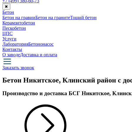
+7 (499)
380-60-73
✖
Бетон
Бетон на гравии
Бетон на граните
Тощий бетон
Керамзитобетон
Пескобетон
ЦПС
Услуги
Лаборатория
Бетононасос
Контакты
О заводе
Доставка и оплата
Заказать звонок
Бетон Никитское, Клинский район с до
Производство и доставка БСГ Никитское, Клинс