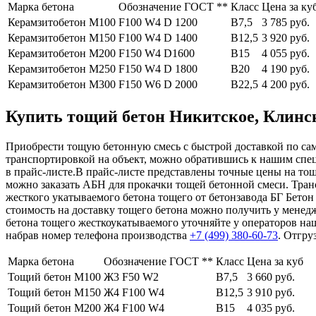
Марка бетона
Обозначение ГОСТ **
Класс
Цена за ку
Керамзитобетон М100
F100 W4 D 1200
В7,5
3 785 руб.
Керамзитобетон М150
F100 W4 D 1400
В12,5
3 920 руб.
Керамзитобетон М200
F150 W4 D1600
В15
4 055 руб.
Керамзитобетон М250
F150 W4 D 1800
В20
4 190 руб.
Керамзитобетон М300
F150 W6 D 2000
В22,5
4 200 руб.
Купить тощий бетон Никитское, Клински
Приобрести тощую бетонную смесь с быстрой доставкой по само
транспортировкой на объект, можно обратившись к нашим спе
в прайс-листе.В прайс-листе представлены точные цены на то
можно заказать АБН для прокачки тощей бетонной смеси. Тран
жесткого укатываемого бетона тощего от бетонзавода БГ Бето
стоимость на доставку тощего бетона можно получить у менедж
бетона тощего жесткоукатываемого уточняйте у операторов н
набрав номер телефона производства
+7 (499)
380-60-73
. Отгру
Марка бетона
Обозначение ГОСТ **
Класс
Цена за куб
Тощий бетон М100
Ж3 F50 W2
В7,5
3 660 руб.
Тощий бетон М150
Ж4 F100 W4
В12,5
3 910 руб.
Тощий бетон М200
Ж4 F100 W4
В15
4 035 руб.