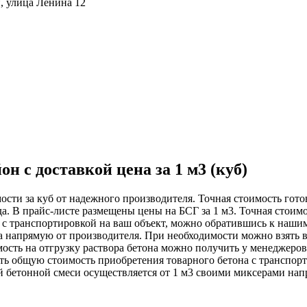
, улица Ленина 12
н с доставкой цена за 1 м3 (куб)
ости за куб от надежного производителя. Точная стоимость гото
да. В прайс-листе размещены цены на БСГ за 1 м3. Точная стоимо
си с транспортировкой на ваш объект, можно обратившись к наши
тра напрямую от производителя. При необходимости можно взять 
мость на отгрузку раствора бетона можно получить у менеджеров
ть общую стоимость приобретения товарного бетона с транспор
ой бетонной смеси осуществляется от 1 м3 своими миксерами нап