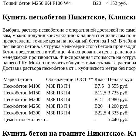
Тощий бетон М250
Ж4 F100 W4
В20
4 152 руб.
Купить пескобетон Никитское, Клинский
Выбрать раствор пескобетона с оперативной доставкой по само
вам, можно получив консультацию к нашим специалистам по н
представлены точные цены на песчаный бетон за 1 м3. В табл
песчаного бетона. Отгрузка мелкозернистого бетона производи
Бетон представлена в таблице. Фиксированная цена транспорти
менеджеров производства. Фиксированная стоимость на отгруз
нашего РБУ. Можно получить общую стоимость заказа раствора
Доставка раствора пескобетона от 1 кубического метра без поср
Марка бетона
Обозначение ГОСТ **
Класс
Цена за куб
Пескобетон М100
МЗБ П3 П4
В7,5
3 555 руб.
Пескобетон М150
МЗБ П3 П4
В12,5
3 735 руб.
Пескобетон М200
МЗБ П3 П4
В15
3 980 руб.
Пескобетон М250
МЗБ П3 П4
В20
4 200 руб.
Пескобетон М300
МЗБ П3 П4
В22,5
4 335 руб.
Цементное молочко
-
-
5 440 руб.
Купить бетон на граните Никитское, Кли