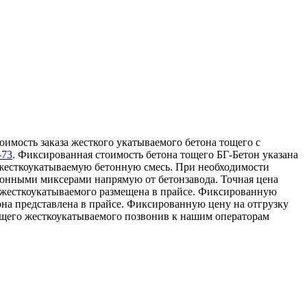
оимость заказа жесткого укатываемого бетона тощего с
-73
. Фиксированная стоимость бетона тощего БГ-Бетон указана
 жесткоукатываемую бетонную смесь. При необходимости
тонными миксерами напрямую от бетонзавода. Точная цена
го жесткоукатываемого размещена в прайсе. Фиксированную
она представлена в прайсе. Фиксированную цену на отгрузку
ощего жесткоукатываемого позвонив к нашим операторам