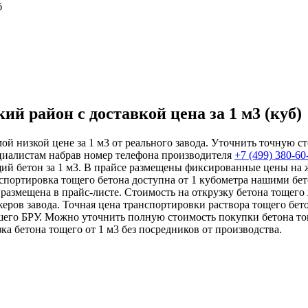
б
й район с доставкой цена за 1 м3 (куб)
й низкой цене за 1 м3 от реального завода. Уточнить точную ст
циалистам набрав номер телефона производителя
+7 (499)
380-60
щий бетон за 1 м3. В прайсе размещены фиксированные цены на
спортировка тощего бетона доступна от 1 кубометра нашими бе
н размещена в прайс-листе. Стоимость на открузку бетона тоще
еров завода. Точная цена транспортировки раствора тощего бет
ашего БРУ. Можно уточнить полную стоимость покупки бетона т
зка бетона тощего от 1 м3 без посредников от производства.