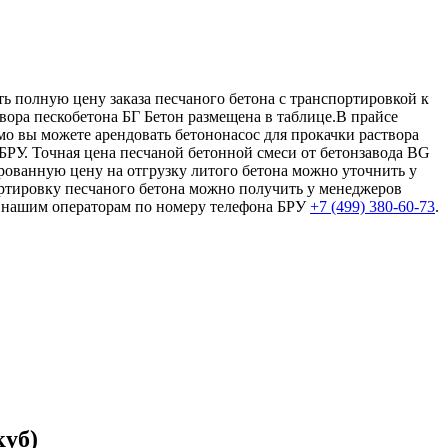
ть полную цену заказа песчаного бетона с транспортировкой к
твора пескобетона БГ Бетон размещена в таблице.В прайсе
мо вы можете арендовать бетононасос для прокачки раствора
БРУ. Точная цена песчаной бетонной смеси от бетонзавода BG
рованную цену на отгрузку литого бетона можно уточнить у
ортировку песчаного бетона можно получить у менеджеров
к нашим операторам по номеру телефона БРУ
+7 (499)
380-60-73
.
куб)