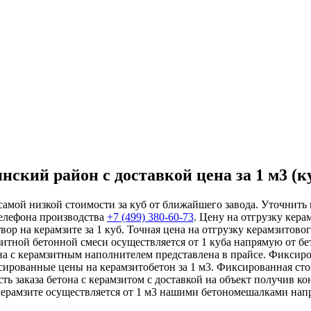
ский район с доставкой цена за 1 м3 (к
самой низкой стоимости за куб от ближайшего завода. Уточнить
телефона производства
+7 (499)
380-60-73
. Цену на отгрузку кер
р на керамзите за 1 куб. Точная цена на отгрузку керамзитовог
зитной бетонной смеси осуществляется от 1 куба напрямую от б
она с керамзитным наполнителем представлена в прайсе. Фиксир
сированные цены на керамзитобетон за 1 м3. Фиксированная сто
ть заказа бетона с керамзитом с доставкой на объект получив 
 керамзите осуществляется от 1 м3 нашими бетономешалками нап