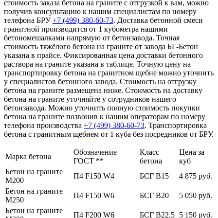
стоимость заказа бетона на граните с отгрузкой к вам, можно
получив консультацию к нашим специалистам по номеру
телефона БРУ
+7 (499)
380-60-73
. Доставка бетонной смеси
гранитной производится от 1 кубометра нашими
бетономешалками напрямую от бетонзавода. Точная
стоимость тяжёлого бетона на граните от завода БГ-Бетон
указана в прайсе. Фиксированная цена доставки бетонного
раствора на граните указана в таблице. Точную цену на
транспортировку бетона на гранитном щебне можно уточнить
у специалистов бетонного завода. Стоимость на отгрузку
бетона на граните размещена ниже. Стоимость на доставку
бетона на граните уточняйте у сотрудников нашего
бетонзавода. Можно уточнить полную стоимость покупки
бетона на граните позвонив к нашим операторам по номеру
телефона производства
+7 (499)
380-60-73
. Транспортировка
бетона с гранитным щебнем от 1 куба без посредников от БРУ.
Обозначение
Класс
Цена за
Марка бетона
ГОСТ **
бетона
куб
Бетон на граните
П4 F150 W4
БСГ В15
4 875 руб.
М200
Бетон на граните
П4 F150 W6
БСГ В20
5 050 руб.
М250
Бетон на граните
П4 F200 W6
БСГ В22,5
5 150 руб.