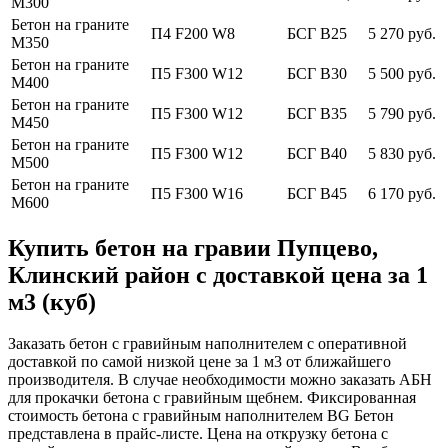
М300
Бетон на граните
П4 F200 W8
БСГ В25
5 270 руб.
М350
Бетон на граните
П5 F300 W12
БСГ В30
5 500 руб.
М400
Бетон на граните
П5 F300 W12
БСГ В35
5 790 руб.
М450
Бетон на граните
П5 F300 W12
БСГ В40
5 830 руб.
М500
Бетон на граните
П5 F300 W16
БСГ В45
6 170 руб.
М600
Купить бетон на гравии Пупцево,
Клинский район с доставкой цена за 1
м3 (куб)
Заказать бетон с гравийным наполнителем с оперативной
доставкой по самой низкой цене за 1 м3 от ближайшего
производителя. В случае необходимости можно заказать АБН
для прокачки бетона с гравийным щебнем. Фиксированная
стоимость бетона с гравийным наполнителем BG Бетон
представлена в прайс-листе. Цена на открузку бетона с