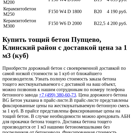
М200
Керамзитобетон
F150 W4 D 1800
В20
4 190 руб.
М250
Керамзитобетон
F150 W6 D 2000
В22,5
4 200 руб.
М300
Купить тощий бетон Пупцево,
Клинский район с доставкой цена за 1
м3 (куб)
Приобрести дорожный бетон с своевременной доставкой по
самой низкой стоимости за 1 куб от ближайшего
производителя. Узнать полную стоимость заказа бетона
тощего жесткоукатываемого с доставкой на ваш объект,
можно позвонив к нашим сотрудникам по номеру телефона
бетонного завода
+7 (499)
380-60-73
. Цена дорожного бетона
BG Бетон указана в прайс-листе.В прайс-листе представлены
фиксированные цены на жесткоукатываемую бетонную смесь
за 1 куб. В прайсе представлены фиксированные цены на
тощий бетон. В случае необходимости можно арендовать АБН
для прокачки бетона тощего. Доставка бетона тощего
производится от 1 м3 нашими бетономешалками без
посредников от бетонзавода. Фиксированная стоимость