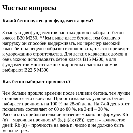
Частые вопросы
Какой бетон нужен для фундамента дома?
Зачастую для фундаментов частных домов выбирают бетон
класса В20 М250. * Чем выше класс бетона, тем большую
нагрузку он способен выдерживать, но чересчур высокий
класс бетона нецелесообразно использовать, т.к. это приведет
к удорожанию строительства. Для легких каркасных домов и
бань можно использовать бетон класса В15 М200, а для
фундаментов многоэтажных кирпичных частных домов
выбирают В22,5 М300.
Как бетон набирает прочность?
Чем больше прошло времени после заливки бетона, тем лучше
становятся его свойства. При оптимальных условиях бетон
набирает прочность на 100 % на 28-ой день. На 7-ой день этот
показатель составляет от 60 до 80 %, на 3-ий – 30 %.
Рассчитать приблизительное значение можно по формуле: Rb
(n) = марочная прочность* (lg (n)/lg (28)), где: n – количество
дней; Rb (n) – прочность на день n; число n не должно быть
меньше трех.