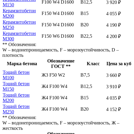
F100 W4 D1600
В12,5
3 920 ₽
М150
Керамзитобетон
F150 W4 D1600
В15
4 055 ₽
М200
Керамзитобетон
F150 W4 D1600
В20
4 190 ₽
М250
Керамзитобетон
F150 W6 D1600
В22,5
4 200 ₽
М300
** Обозначения:
W – водонепроницаемость, F – морозоустойчивость, D –
плотность
Обозначение
Марка бетона
Класс
Цена за куб
ГОСТ **
Тощий бетон
Ж3 F50 W2
В7,5
3 660 ₽
М100
Тощий бетон
Ж4 F100 W4
В12,5
3 910 ₽
М150
Тощий бетон
Ж4 F100 W4
В15
4 035 ₽
М200
Тощий бетон
Ж4 F100 W4
В20
4 152 ₽
М250
** Обозначения:
W – водонепроницаемость, F – морозоустойчивость, Ж –
жесткость
Обозначение