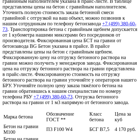
гравийным наполнителем указана в прайс-листе. В таблице
представлены цены на бетон с гравийным наполнителем.
Уточнить полную стоимость заказа бетонной смеси
гравийной с отгрузкой на ваш объект, можно позвонив к
нашим сотрудникам по телефону бетонзавода
+7 (499)
380-60-
73
. Транспортировка бетона с гравийным щебнем допускается
от 1 кубометра нашими миксерами без посредников от
производителя. Фиксированная цена БСТ на гравии от
бетонзавода BG Бетон указана в прайсе. В прайсе
представлены цены на бетон с гравийным щебнем.
Фиксированную цену на отгрузку бетонного раствора на
гравии можно получить у менеджеров завода. Фиксированная
цена на отгрузку бетонного раствора на гравии представлена
в прайс-листе. Фиксированную стоимость на отгрузку
бетонного раствора на гравии уточняйте у операторов нашего
БРУ. Уточняйте полную цену заказа тяжёлого бетона на
гравии обратившись к нашим специалистам по номеру
телефона РБУ
+7 (499)
380-60-73
. Отгрузка бетонного
раствора на гравии от 1 м3 напрямую от бетонного завода.
Обозначение
Класс
Цена за
Марка бетона
ГОСТ **
бетона
куб
Бетон на гравии
П3 F100 W4
БСГ В7,5
4 170 руб.
М100
Бетон на гравии