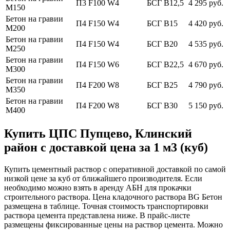
П3 F100 W4
БСГ В12,5
4 295 руб.
М150
Бетон на гравии
П4 F150 W4
БСГ В15
4 420 руб.
М200
Бетон на гравии
П4 F150 W4
БСГ В20
4 535 руб.
М250
Бетон на гравии
П4 F150 W6
БСГ В22,5
4 670 руб.
М300
Бетон на гравии
П4 F200 W8
БСГ В25
4 790 руб.
М350
Бетон на гравии
П4 F200 W8
БСГ В30
5 150 руб.
М400
Купить ЦПС Пупцево, Клинский
район с доставкой цена за 1 м3 (куб)
Купить цементный раствор с оперативной доставкой по самой
низкой цене за куб от ближайшего производителя. Если
необходимо можно взять в аренду АБН для прокачки
строительного раствора. Цена кладочного раствора BG Бетон
размещена в таблице. Точная стоимость транспортировки
раствора цемента представлена ниже. В прайс-листе
размещены фиксированные цены на раствор цемента. Можно