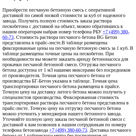
Приобрести песчаную бетонную смесь с оперативной
доставкой по самой низкой стоимости за куб от надежного
завода. Получить полную стоимость заказа раствора
пескобетона с доставкой на объект, можно обратившись к
нашим операторам набрав номер телефона РБУ
+7 (499)
380-
60-73
. Стоимость раствора песчаного бетона BG Бетон
представлена в прайс-листе.В таблице размещены
фиксированные цены на песчаную бетонную смесь за 1 куб. В
таблице размещены точные цены на пескобетон. При
необходимости вы можете заказать аренду бетононасоса для
прокачки песчаной бетонной смеси. Отгрузка песчаного
бетона доступна от 1 м3 нашими миксерами без посредников
от производителя. Точная цена песчаного бетона от
производства БГ-Бетон указана в таблице. Точная цена
транспортировки песчаного бетона размещена в прайсе.
Точную цену на доставку литого бетона можно получить у
специалистов производства. Фиксированная стоимость
транспортировки раствора песчаного бетона представлена в
прайс-листе. Точную цену на отгрузку песчаного бетона
можно уточнить у менеджеров нашего бетонного завода.
Уточняйте полную цену заказа песчаной бетонной смеси с
доставкой к вам позвонив к нашим сотрудникам по номеру
телефона бетонзавода
+7 (499)
380-60-73
. Доставка песчаного
бетона от 1 кубического метра без посредников от