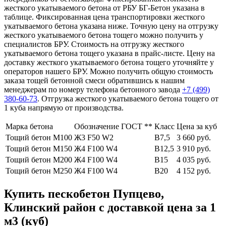
жесткого укатываемого бетона от РБУ БГ-Бетон указана в
таблице. Фиксированная цена транспортировки жесткого
укатываемого бетона указана ниже. Точную цену на отгрузку
жесткого укатываемого бетона тощего можно получить у
специалистов БРУ. Стоимость на отгрузку жесткого
укатываемого бетона тощего указана в прайс-листе. Цену на
доставку жесткого укатываемого бетона тощего уточняйте у
операторов нашего БРУ. Можно получить общую стоимость
заказа тощей бетонной смеси обратившись к нашим
менеджерам по номеру телефона бетонного завода
+7 (499)
380-60-73
. Отгрузка жесткого укатываемого бетона тощего от
1 куба напрямую от производства.
Марка бетона
Обозначение ГОСТ **
Класс
Цена за куб
Тощий бетон М100
Ж3 F50 W2
В7,5
3 660 руб.
Тощий бетон М150
Ж4 F100 W4
В12,5
3 910 руб.
Тощий бетон М200
Ж4 F100 W4
В15
4 035 руб.
Тощий бетон М250
Ж4 F100 W4
В20
4 152 руб.
Купить пескобетон Пупцево,
Клинский район с доставкой цена за 1
м3 (куб)