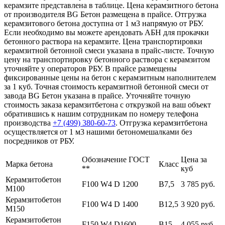
керамзите представлена в таблице. Цена керамзитного бетона
от производителя BG Бетон размещена в прайсе. Отгрузка
керамзитового бетона доступна от 1 м3 напрямую от РБУ.
Если необходимо вы можете арендовать АБН для прокачки
бетонного раствора на керамзите. Цена транспортировки
керамзитной бетонной смеси указана в прайс-листе. Точную
цену на транспортировку бетонного раствора с керамзитом
уточняйте у операторов РБУ. В прайсе размещены
фиксированные цены на бетон с керамзитным наполнителем
за 1 куб. Точная стоимость керамзитной бетонной смеси от
завода BG Бетон указана в прайсе. Уточняйте точную
стоимость заказа керамзитбетона с открузкой на ваш объект
обратившись к нашим сотрудникам по номеру телефона
производства
+7 (499)
380-60-73
. Отгрузка керамзитбетона
осуществляется от 1 м3 нашими бетономешалками без
посредников от РБУ.
Обозначение ГОСТ
Цена за
Марка бетона
Класс
**
куб
Керамзитобетон
F100 W4 D 1200
В7,5
3 785 руб.
М100
Керамзитобетон
F100 W4 D 1400
В12,5
3 920 руб.
М150
Керамзитобетон
F150 W4 D1600
В15
4 055 руб.