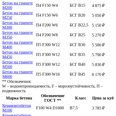
Бетон на граните
П4 F150 W4
БСГ В15
4 875 ₽
М200
Бетон на граните
П4 F150 W6
БСГ В20
5 050 ₽
М250
Бетон на граните
П4 F200 W6
БСГ В22,5
5 150 ₽
М300
Бетон на граните
П4 F200 W8
БСГ В25
5 270 ₽
М350
Бетон на граните
П5 F300 W12
БСГ В30
5 500 ₽
М400
Бетон на граните
П5 F300 W12
БСГ В35
5 790 ₽
М450
Бетон на граните
П5 F300 W12
БСГ В40
5 830 ₽
М500
Бетон на граните
П5 F300 W16
БСГ В45
6 170 ₽
М600
** Обозначения:
W – водонепроницаемость, F – морозоустойчивость, П –
подвижность
Обозначение
Марка бетона
Класс
Цена за куб
ГОСТ **
Керамзитобетон
F100 W4 D1600
В7,5
3 785 ₽
М100
Керамзитобетон