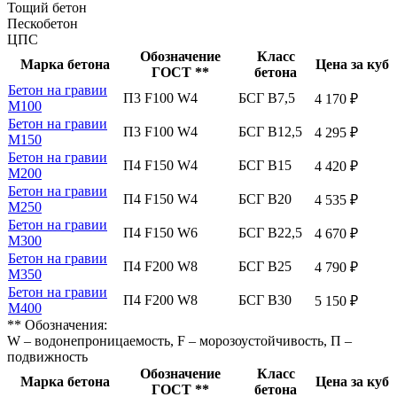
Тощий бетон
Пескобетон
ЦПС
Обозначение
Класс
Марка бетона
Цена за куб
ГОСТ **
бетона
Бетон на гравии
П3 F100 W4
БСГ В7,5
4 170 ₽
М100
Бетон на гравии
П3 F100 W4
БСГ В12,5
4 295 ₽
М150
Бетон на гравии
П4 F150 W4
БСГ В15
4 420 ₽
М200
Бетон на гравии
П4 F150 W4
БСГ В20
4 535 ₽
М250
Бетон на гравии
П4 F150 W6
БСГ В22,5
4 670 ₽
М300
Бетон на гравии
П4 F200 W8
БСГ В25
4 790 ₽
М350
Бетон на гравии
П4 F200 W8
БСГ В30
5 150 ₽
М400
** Обозначения:
W – водонепроницаемость, F – морозоустойчивость, П –
подвижность
Обозначение
Класс
Марка бетона
Цена за куб
ГОСТ **
бетона