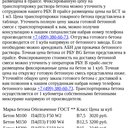
размещена в прайсе. Фиксированную цену на
транспортировку раствора бетона можно уточнить у
сотрудников нашего РБУ. В прайсе размещены цены на БСТ за
1 м3. Цена транспортировки товарного бетона представлена в
таблице. Уточнить полную цену заказа готовой бетонной
смеси с транспортировкой к вам, можно получив
консультацию к нашим специалистам набрав номер телефона
производителя
+7 (499)
380-60-73
. Отгрузка готового бетона
производится от 1 куба напрямую от бетонного завода. Если
необходимо можно арендовать АБН для прокачки бетонного
раствора. Точная цена бетона от РБУ BG Бетон представлена в
прайсе. Фиксированную стоимость на доставку бетонной
смеси можно уточнить у операторов РБУ. В прайс-листе
размещены фиксированные цены на бетон за 1 куб. Точная
цена на открузку готовую бетонную смесь представлена ниже.
Уточняйте общую цену заказа готового бетона с доставкой к
вам позвонив к нашим сотрудникам набрав номер телефона
бетонного завода
+7 (499)
380-60-73
. Транспортировка бетона
осуществляется от 1 кубометра собственными бетонными
миксерами напрямую от производителя.
Марка бетона
Обозначение ГОСТ **
Класс
Цена за куб
Бетон М100
П4(П3) F50 W2
В7,5
3020 руб.
Бетон М150
П4(П3) F100 W4
В12,5
3200 руб.