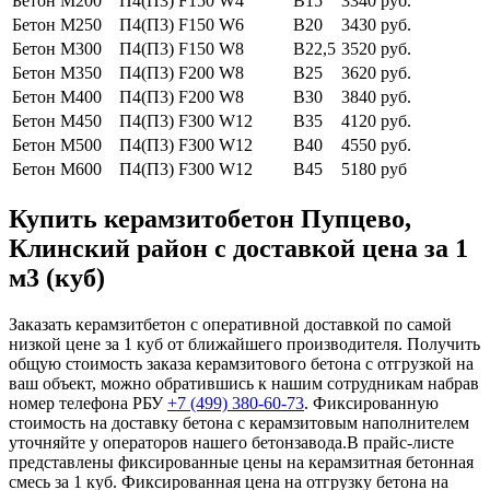
Бетон М200
П4(П3) F150 W4
В15
3340 руб.
Бетон М250
П4(П3) F150 W6
В20
3430 руб.
Бетон М300
П4(П3) F150 W8
В22,5
3520 руб.
Бетон М350
П4(П3) F200 W8
В25
3620 руб.
Бетон М400
П4(П3) F200 W8
В30
3840 руб.
Бетон М450
П4(П3) F300 W12
В35
4120 руб.
Бетон М500
П4(П3) F300 W12
В40
4550 руб.
Бетон М600
П4(П3) F300 W12
В45
5180 руб
Купить керамзитобетон Пупцево,
Клинский район с доставкой цена за 1
м3 (куб)
Заказать керамзитбетон с оперативной доставкой по самой
низкой цене за 1 куб от ближайшего производителя. Получить
общую стоимость заказа керамзитового бетона с отгрузкой на
ваш объект, можно обратившись к нашим сотрудникам набрав
номер телефона РБУ
+7 (499)
380-60-73
. Фиксированную
стоимость на доставку бетона с керамзитовым наполнителем
уточняйте у операторов нашего бетонзавода.В прайс-листе
представлены фиксированные цены на керамзитная бетонная
смесь за 1 куб. Фиксированная цена на отгрузку бетона на