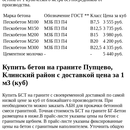
производства.
Марка бетона
Обозначение ГОСТ **
Класс
Цена за куб
Пескобетон М100
МЗБ П3 П4
В7,5
3 555 руб.
Пескобетон М150
МЗБ П3 П4
В12,5
3 735 руб.
Пескобетон М200
МЗБ П3 П4
В15
3 980 руб.
Пескобетон М250
МЗБ П3 П4
В20
4 200 руб.
Пескобетон М300
МЗБ П3 П4
В22,5
4 335 руб.
Цементное молочко
-
-
5 440 руб.
Купить бетон на граните Пупцево,
Клинский район с доставкой цена за 1
м3 (куб)
Купить БСТ на граните с своевременной доставкой по самой
низкой цене за куб от ближайшего производителя. При
необходимости можно заказать АБН для прокачки бетонной
смеси гранитной. Точная стоимость БСТ на граните БГ-Бетон
размещена в ниже.В прайс-листе указаны цены на бетон с
гранитным щебнем. В прайс-листе указаны фиксированные
цены на бетон с гранитным наполнителем. Уточнить общую