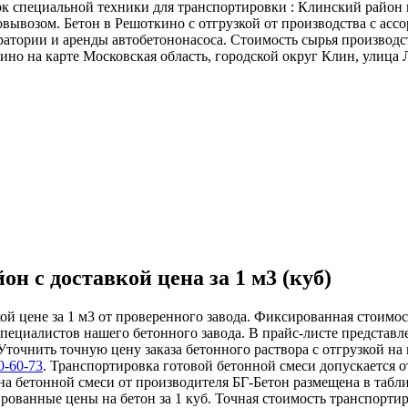
к специальной техники для транспортировки : Клинский район 
ывозом. Бетон в Решоткино с отгрузкой от производства с ассо
атории и аренды автобетононасоса. Стоимость сырья производс
кино на карте Московская область, городской округ Клин, улица
н с доставкой цена за 1 м3 (куб)
кой цене за 1 м3 от проверенного завода. Фиксированная стоимо
специалистов нашего бетонного завода. В прайс-листе представ
. Уточнить точную цену заказа бетонного раствора с отгрузкой 
0-60-73
. Транспортировка готовой бетонной смеси допускается о
ена бетонной смеси от производителя БГ-Бетон размещена в табл
рованные цены на бетон за 1 куб. Точная стоимость транспорти