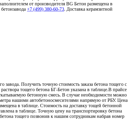
 наполнителем от производителя BG Бетон размещена в
у бетонзавода
+7 (499)
380-60-73
. Доставка керамзитной
о завода. Получить точную стоимость заказа бетона тощего с
 раствора тощего бетона БГ-Бетон указана в таблице.В прайсе
укатываемую бетонную смесь. В случае необходимости можно
бометра нашими автобетоносмесителями напрямую от РБУ. Цена
азмещена в таблице. Стоимость на доставку тощей бетонной
тавлена в таблице. Точную цену на транспортировку бетона
бетона тощего позвонив к нашим сотрудникам набрав номер