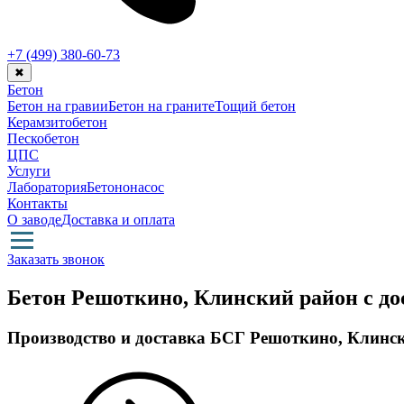
+7 (499)
380-60-73
✖
Бетон
Бетон на гравии
Бетон на граните
Тощий бетон
Керамзитобетон
Пескобетон
ЦПС
Услуги
Лаборатория
Бетононасос
Контакты
О заводе
Доставка и оплата
Заказать звонок
Бетон Решоткино, Клинский район с до
Производство и доставка БСГ Решоткино, Клинс