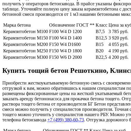
получить у операторов бетонзавода. В прайсе указаны фиксир
таблице. Уточняйте полную цену заказа керамзитобетона с до
бетонной смеси производится от 1 м3 нашими бетонными миксе
Марка бетона
Обозначение ГОСТ **
Класс
Цена за ку
Керамзитобетон М100
F100 W4 D 1200
В7,5
3 785 руб.
Керамзитобетон М150
F100 W4 D 1400
В12,5
3 920 руб.
Керамзитобетон М200
F150 W4 D1600
В15
4 055 руб.
Керамзитобетон М250
F150 W4 D 1800
В20
4 190 руб.
Керамзитобетон М300
F150 W6 D 2000
В22,5
4 200 руб.
Купить тощий бетон Решоткино, Клински
Приобрести жесткоукатываемую бетонную смесь с своевременной
отгрузкой к вам, можно обратившись к нашим специалистам п
размещены фиксированные цены на жесткий укатываемый бетон
заказать аренду бетононасоса для прокачки бетона тощего. От
раствора тощего бетона от производителя БГ Бетон представлен
смеси можно получить у специалистов производителя. Точная 
тощего можно уточнить у специалистов нашего РБУ. Можно ут
телефона бетонзавода
+7 (499)
380-60-73
. Отгрузка дорожного б
Марка бетона
Обозначение ГОСТ **
Класс
Цена за куб