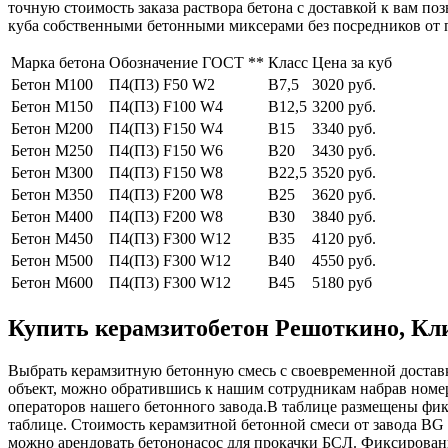
точную стоимость заказа раствора бетона с доставкой к вам п
куба собственными бетонными миксерами без посредников от 
Марка бетона
Обозначение ГОСТ **
Класс
Цена за куб
Бетон М100
П4(П3) F50 W2
В7,5
3020 руб.
Бетон М150
П4(П3) F100 W4
В12,5
3200 руб.
Бетон М200
П4(П3) F150 W4
В15
3340 руб.
Бетон М250
П4(П3) F150 W6
В20
3430 руб.
Бетон М300
П4(П3) F150 W8
В22,5
3520 руб.
Бетон М350
П4(П3) F200 W8
В25
3620 руб.
Бетон М400
П4(П3) F200 W8
В30
3840 руб.
Бетон М450
П4(П3) F300 W12
В35
4120 руб.
Бетон М500
П4(П3) F300 W12
В40
4550 руб.
Бетон М600
П4(П3) F300 W12
В45
5180 руб
Купить керамзитобетон Решоткино, Клин
Выбрать керамзитную бетонную смесь с своевременной доставко
объект, можно обратившись к нашим сотрудникам набрав номе
операторов нашего бетонного завода.В таблице размещены фик
таблице. Стоимость керамзитной бетонной смеси от завода BG 
можно арендовать бетононасос для прокачки БСЛ. Фиксированн