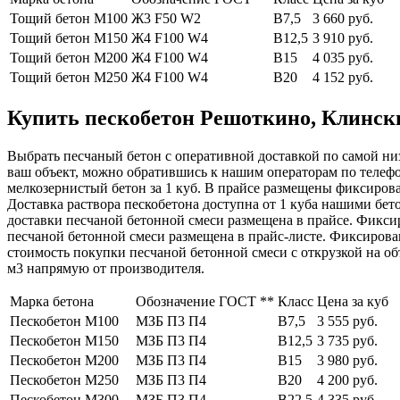
Тощий бетон М100
Ж3 F50 W2
В7,5
3 660 руб.
Тощий бетон М150
Ж4 F100 W4
В12,5
3 910 руб.
Тощий бетон М200
Ж4 F100 W4
В15
4 035 руб.
Тощий бетон М250
Ж4 F100 W4
В20
4 152 руб.
Купить пескобетон Решоткино, Клинский
Выбрать песчаный бетон с оперативной доставкой по самой низ
ваш объект, можно обратившись к нашим операторам по телеф
мелкозернистый бетон за 1 куб. В прайсе размещены фиксирова
Доставка раствора пескобетона доступна от 1 куба нашими бет
доставки песчаной бетонной смеси размещена в прайсе. Фикси
песчаной бетонной смеси размещена в прайс-листе. Фиксиров
стоимость покупки песчаной бетонной смеси с открузкой на о
м3 напрямую от производителя.
Марка бетона
Обозначение ГОСТ **
Класс
Цена за куб
Пескобетон М100
МЗБ П3 П4
В7,5
3 555 руб.
Пескобетон М150
МЗБ П3 П4
В12,5
3 735 руб.
Пескобетон М200
МЗБ П3 П4
В15
3 980 руб.
Пескобетон М250
МЗБ П3 П4
В20
4 200 руб.
Пескобетон М300
МЗБ П3 П4
В22,5
4 335 руб.