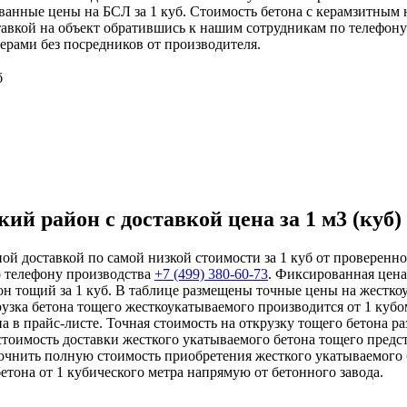
ованные цены на БСЛ за 1 куб. Стоимость бетона с керамзитным
ставкой на объект обратившись к нашим сотрудникам по телефон
рами без посредников от производителя.
б
й район с доставкой цена за 1 м3 (куб)
 доставкой по самой низкой стоимости за 1 куб от проверенног
о телефону производства
+7 (499)
380-60-73
. Фиксированная цена
 тощий за 1 куб. В таблице размещены точные цены на жестко
грузка бетона тощего жесткоукатываемого производится от 1 ку
а в прайс-листе. Точная стоимость на открузку тощего бетона р
стоимость доставки жесткого укатываемого бетона тощего предс
очнить полную стоимость приобретения жесткого укатываемого 
етона от 1 кубического метра напрямую от бетонного завода.