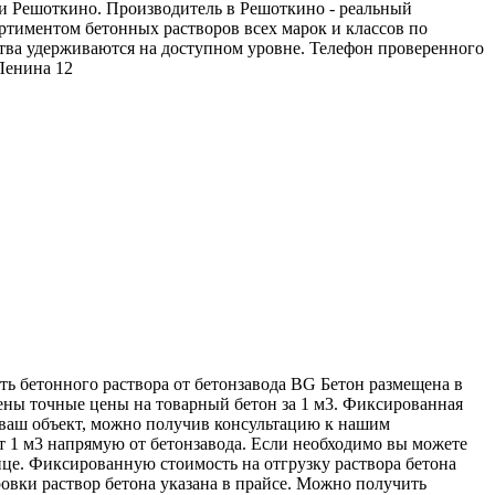
и Решоткино. Производитель в Решоткино - реальный
ртиментом бетонных растворов всех марок и классов по
тва удерживаются на доступном уровне. Телефон проверенного
 Ленина 12
сть бетонного раствора от бетонзавода BG Бетон размещена в
лены точные цены на товарный бетон за 1 м3. Фиксированная
на ваш объект, можно получив консультацию к нашим
т 1 м3 напрямую от бетонзавода. Если необходимо вы можете
ице. Фиксированную стоимость на отгрузку раствора бетона
ровки раствор бетона указана в прайсе. Можно получить