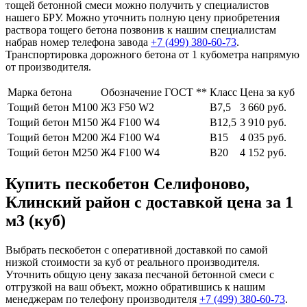
тощей бетонной смеси можно получить у специалистов
нашего БРУ. Можно уточнить полную цену приобретения
раствора тощего бетона позвонив к нашим специалистам
набрав номер телефона завода
+7 (499)
380-60-73
.
Транспортировка дорожного бетона от 1 кубометра напрямую
от производителя.
Марка бетона
Обозначение ГОСТ **
Класс
Цена за куб
Тощий бетон М100
Ж3 F50 W2
В7,5
3 660 руб.
Тощий бетон М150
Ж4 F100 W4
В12,5
3 910 руб.
Тощий бетон М200
Ж4 F100 W4
В15
4 035 руб.
Тощий бетон М250
Ж4 F100 W4
В20
4 152 руб.
Купить пескобетон Селифоново,
Клинский район с доставкой цена за 1
м3 (куб)
Выбрать пескобетон с оперативной доставкой по самой
низкой стоимости за куб от реального производителя.
Уточнить общую цену заказа песчаной бетонной смеси с
отгрузкой на ваш объект, можно обратившись к нашим
менеджерам по телефону производителя
+7 (499)
380-60-73
.