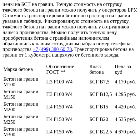
цены на БСТ на гравии. Точную стоимость на отгрузку
тяжёлого бетона на гравии можно получить у операторов БРУ.
Стоимость транспортировки бетонного раствора на гравии
указана в таблице. Фиксированную стоимость на отгрузку
тяжёлого бетона на гравии можно получить у сотрудников
нашего производства. Можно получить точную цену
приобретения бетона с гравийным наполнителем
обратившись к нашим сотрудникам набрав номер телефона
производства
+7 (499)
380-60-73
. Транспортировка бетона на
гравии от 1 кубометра напрямую от бетонного завода.
Обозначение
Класс
Цена за
Марка бетона
ГОСТ **
бетона
куб
Бетон на гравии
П3 F100 W4
БСГ В7,5
4 170 руб.
М100
Бетон на гравии
П3 F100 W4
БСГ В12,5
4 295 руб.
М150
Бетон на гравии
П4 F150 W4
БСГ В15
4 420 руб.
М200
Бетон на гравии
П4 F150 W4
БСГ В20
4 535 руб.
М250
Бетон на гравии
П4 F150 W6
БСГ В22,5
4 670 руб.
М300