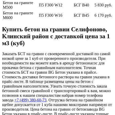
Бетон на граните
П5 F300 W12
БСГ В40
5 830 руб.
М500
Бетон на граните
П5 F300 W16
БСГ В45
6 170 руб.
М600
Купить бетон на гравии Селифоново,
Клинский район с доставкой цена за 1
м3 (куб)
Заказать БСТ на гравии с своевременной доставкой по самой
низкой цене за 1 куб от проверенного производителя. При
необходимости вы можете взять в аренду бетононасос для
прокачки бетона с гравийным наполнителем. Точная
стоимость БСТ на гравии BG Бетон указана в прайсе.
Стоимость доставки бетонного раствора на гравии указана в
прайс-листе. В таблице размещены цены на бетон с
гравийным наполнителем. Узнать точную стоимость заказа
бетонной смеси гравийной с транспортировкой к вам, можно
позвонив к нашим специалистам набрав номер телефона
завода
+7 (499)
380-60-73
. Отгрузка бетона на гравийном
щебне допускается от 1 куба нашими миксерами напрямую от
производителя. Цена бетона на гравии от бетонзавода BG
Бетон указана в прайс-листе. В прайс-листе указаны точные