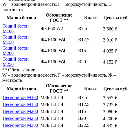
W – водонепроницаемость, F – морозоустойчивость, D –
плотность
Обозначение
Марка бетона
Класс
Цена за куб
ГОСТ **
Тощий бетон
Ж3 F50 W2
В7,5
3 660 ₽
М100
Тощий бетон
Ж4 F100 W4
В12,5
3 910 ₽
М150
Тощий бетон
Ж4 F100 W4
В15
4 035 ₽
М200
Тощий бетон
Ж4 F100 W4
В20
4 152 ₽
М250
** Обозначения:
W – водонепроницаемость, F – морозоустойчивость, Ж –
жесткость
Обозначение
Марка бетона
Класс
Цена за куб
ГОСТ **
Пескобетон М100
МЗБ П3 П4
В7,5
3 555 ₽
Пескобетон М150
МЗБ П3 П4
В12,5
3 735 ₽
Пескобетон М200
МЗБ П3 П4
В15
3 980 ₽
Пескобетон М250
МЗБ П3 П4
В20
4 200 ₽
Пескобетон М300
МЗБ П3 П4
В22,5
4 335 ₽