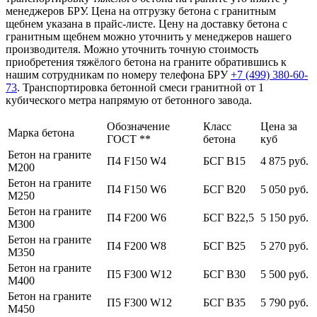
менеджеров БРУ. Цена на отгрузку бетона с гранитным
щебнем указана в прайс-листе. Цену на доставку бетона с
гранитным щебнем можно уточнить у менеджеров нашего
производителя. Можно уточнить точную стоимость
приобретения тяжёлого бетона на граните обратившись к
нашим сотрудникам по номеру телефона БРУ
+7 (499)
380-60-
73
. Транспортировка бетонной смеси гранитной от 1
кубического метра напрямую от бетонного завода.
Обозначение
Класс
Цена за
Марка бетона
ГОСТ **
бетона
куб
Бетон на граните
П4 F150 W4
БСГ В15
4 875 руб.
М200
Бетон на граните
П4 F150 W6
БСГ В20
5 050 руб.
М250
Бетон на граните
П4 F200 W6
БСГ В22,5
5 150 руб.
М300
Бетон на граните
П4 F200 W8
БСГ В25
5 270 руб.
М350
Бетон на граните
П5 F300 W12
БСГ В30
5 500 руб.
М400
Бетон на граните
П5 F300 W12
БСГ В35
5 790 руб.
М450