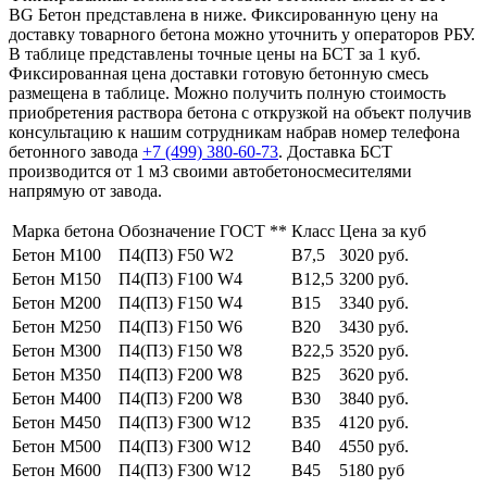
BG Бетон представлена в ниже. Фиксированную цену на
доставку товарного бетона можно уточнить у операторов РБУ.
В таблице представлены точные цены на БСТ за 1 куб.
Фиксированная цена доставки готовую бетонную смесь
размещена в таблице. Можно получить полную стоимость
приобретения раствора бетона с открузкой на объект получив
консультацию к нашим сотрудникам набрав номер телефона
бетонного завода
+7 (499)
380-60-73
. Доставка БСТ
производится от 1 м3 своими автобетоносмесителями
напрямую от завода.
Марка бетона
Обозначение ГОСТ **
Класс
Цена за куб
Бетон М100
П4(П3) F50 W2
В7,5
3020 руб.
Бетон М150
П4(П3) F100 W4
В12,5
3200 руб.
Бетон М200
П4(П3) F150 W4
В15
3340 руб.
Бетон М250
П4(П3) F150 W6
В20
3430 руб.
Бетон М300
П4(П3) F150 W8
В22,5
3520 руб.
Бетон М350
П4(П3) F200 W8
В25
3620 руб.
Бетон М400
П4(П3) F200 W8
В30
3840 руб.
Бетон М450
П4(П3) F300 W12
В35
4120 руб.
Бетон М500
П4(П3) F300 W12
В40
4550 руб.
Бетон М600
П4(П3) F300 W12
В45
5180 руб