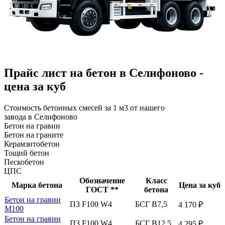
Прайс лист на бетон в Селифоново -
цена за куб
Стоимость бетонных смесей за 1 м3 от нашего
завода в Селифоново
Бетон на гравии
Бетон на граните
Керамзитобетон
Тощий бетон
Пескобетон
ЦПС
Обозначение
Класс
Марка бетона
Цена за куб
ГОСТ **
бетона
Бетон на гравии
П3 F100 W4
БСГ В7,5
4 170 ₽
М100
Бетон на гравии
П3 F100 W4
БСГ В12,5
4 295 ₽