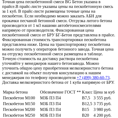
Точная цена пескобетонной смеси BG Бетон указана в
прайсе.В прайс-листе указаны цены на пескобетонную смесь
за 1 куб. В прайс-листе размещены точные цены на
пескобетон. Если необходимо можно заказать АБН для
прокачки песчаной бетонной смеси. Отгрузка литого бетона
производится от 1 м3 нашими автобетоносмесителями
напрямую от производителя. Фиксированная цена
пескобетонной смеси от БРУ БГ-Бетон представлена в прайсе.
Фиксированная стоимость транспортировки пескобетона
представлена ниже. Цены на транспортировку пескобетона
можно получить у операторов бетонного завода. Точная цена
на отгрузку пескобетонной смеси размещена в таблице.
Точную стоимость на доставку раствора пескобетона
уточняйте у менеджеров нашего бетонзавода. Можно
уточнить общую цену приобретения мелкозернистого бетона
с доставкой на объект получив консультацию к нашим
менеджерам по телефону производителя
+7 (499)
380-60-73
.
Доставка мелкозернистого бетона от 1 куба напрямую от БРУ.
Марка бетона
Обозначение ГОСТ **
Класс
Цена за куб
Пескобетон М100
МЗБ П3 П4
В7,5
3 555 руб.
Пескобетон М150
МЗБ П3 П4
В12,5
3 735 руб.
Пескобетон М200
МЗБ П3 П4
В15
3 980 руб.
Пескобетон М250
МЗБ П3 П4
В20
4 200 руб.