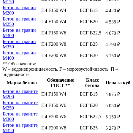
М150
Бетон на гравии
П4 F150 W4
БСГ В15
4 420 ₽
М200
Бетон на гравии
П4 F150 W4
БСГ В20
4 535 ₽
М250
Бетон на гравии
П4 F150 W6
БСГ В22,5
4 670 ₽
М300
Бетон на гравии
П4 F200 W8
БСГ В25
4 790 ₽
М350
Бетон на гравии
П4 F200 W8
БСГ В30
5 150 ₽
М400
** Обозначения:
W – водонепроницаемость, F – морозоустойчивость, П –
подвижность
Обозначение
Класс
Марка бетона
Цена за куб
ГОСТ **
бетона
Бетон на граните
П4 F150 W4
БСГ В15
4 875 ₽
М200
Бетон на граните
П4 F150 W6
БСГ В20
5 050 ₽
М250
Бетон на граните
П4 F200 W6
БСГ В22,5
5 150 ₽
М300
Бетон на граните
П4 F200 W8
БСГ В25
5 270 ₽
М350