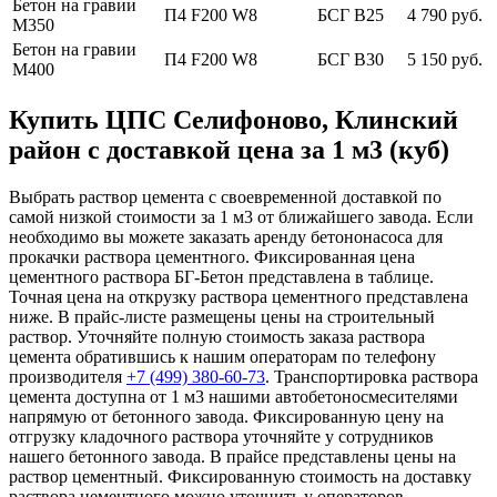
Бетон на гравии
П4 F200 W8
БСГ В25
4 790 руб.
М350
Бетон на гравии
П4 F200 W8
БСГ В30
5 150 руб.
М400
Купить ЦПС Селифоново, Клинский
район с доставкой цена за 1 м3 (куб)
Выбрать раствор цемента с своевременной доставкой по
самой низкой стоимости за 1 м3 от ближайшего завода. Если
необходимо вы можете заказать аренду бетононасоса для
прокачки раствора цементного. Фиксированная цена
цементного раствора БГ-Бетон представлена в таблице.
Точная цена на открузку раствора цементного представлена
ниже. В прайс-листе размещены цены на строительный
раствор. Уточняйте полную стоимость заказа раствора
цемента обратившись к нашим операторам по телефону
производителя
+7 (499)
380-60-73
. Транспортировка раствора
цемента доступна от 1 м3 нашими автобетоносмесителями
напрямую от бетонного завода. Фиксированную цену на
отгрузку кладочного раствора уточняйте у сотрудников
нашего бетонного завода. В прайсе представлены цены на
раствор цементный. Фиксированную стоимость на доставку
раствора цементного можно уточнить у операторов