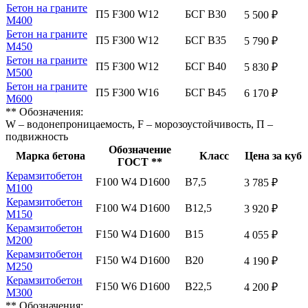
Бетон на граните
П5 F300 W12
БСГ В30
5 500 ₽
М400
Бетон на граните
П5 F300 W12
БСГ В35
5 790 ₽
М450
Бетон на граните
П5 F300 W12
БСГ В40
5 830 ₽
М500
Бетон на граните
П5 F300 W16
БСГ В45
6 170 ₽
М600
** Обозначения:
W – водонепроницаемость, F – морозоустойчивость, П –
подвижность
Обозначение
Марка бетона
Класс
Цена за куб
ГОСТ **
Керамзитобетон
F100 W4 D1600
В7,5
3 785 ₽
М100
Керамзитобетон
F100 W4 D1600
В12,5
3 920 ₽
М150
Керамзитобетон
F150 W4 D1600
В15
4 055 ₽
М200
Керамзитобетон
F150 W4 D1600
В20
4 190 ₽
М250
Керамзитобетон
F150 W6 D1600
В22,5
4 200 ₽
М300
** Обозначения: