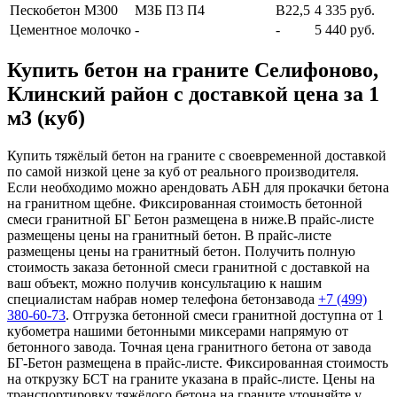
Пескобетон М300
МЗБ П3 П4
В22,5
4 335 руб.
Цементное молочко
-
-
5 440 руб.
Купить бетон на граните Селифоново,
Клинский район с доставкой цена за 1
м3 (куб)
Купить тяжёлый бетон на граните с своевременной доставкой
по самой низкой цене за куб от реального производителя.
Если необходимо можно арендовать АБН для прокачки бетона
на гранитном щебне. Фиксированная стоимость бетонной
смеси гранитной БГ Бетон размещена в ниже.В прайс-листе
размещены цены на гранитный бетон. В прайс-листе
размещены цены на гранитный бетон. Получить полную
стоимость заказа бетонной смеси гранитной с доставкой на
ваш объект, можно получив консультацию к нашим
специалистам набрав номер телефона бетонзавода
+7 (499)
380-60-73
. Отгрузка бетонной смеси гранитной доступна от 1
кубометра нашими бетонными миксерами напрямую от
бетонного завода. Точная цена гранитного бетона от завода
БГ-Бетон размещена в прайс-листе. Фиксированная стоимость
на открузку БСТ на граните указана в прайс-листе. Цены на
транспортировку тяжёлого бетона на граните уточняйте у