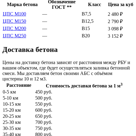
Обозначение
Марка бетона
Класс
Цена за куб
ГОСТ **
ЦПС М100
—
В7,5
2 480 ₽
ЦПС М150
—
В12,5
2 790 ₽
ЦПС М200
—
В15
3 098 ₽
ЦПС М250
—
В20
3 152 ₽
Доставка бетона
Цены на доставку бетона зависят от расстояния между РБУ и
вашим объектом, где будет осуществляться заливка бетонной
смеси. Мы доставляем бетон своими АБС с объёмом
цистерны 10 и 12 м3.
3
Расстояние
Стоимость доставки бетона за 1 м
0-5 км
450 руб.
5-10 км
500 руб.
10-15 км
550 руб.
15-20 км
600 руб.
20-25 км
650 руб.
25-30 км
700 руб.
30-35 км
750 руб.
35-40 км
800 руб.