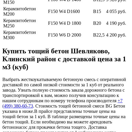
М150
Керамзитобетон
F150 W4 D1600
В15
4 055 руб.
М200
Керамзитобетон
F150 W4 D 1800
В20
4 190 руб.
М250
Керамзитобетон
F150 W6 D 2000
В22,5
4 200 руб.
М300
Купить тощий бетон Шевляково,
Клинский район с доставкой цена за 1
м3 (куб)
Выбрать жесткоукатываемую бетонную смесь с оперативной
доставкой по самой низкой стоимости за 1 куб от реального
завода. Узнать полную стоимость заказа дорожного бетона с
транспортировкой к вам, можно получив консультацию к
нашим сотрудникам по номеру телефона производителя
+7
(499)
380-60-73
. Стоимость тощей бетонной смеси BG Бетон
указана в ниже.В прайсе представлены точные цены на
тощий бетон за 1 куб. В таблице размещены точные цены на
бетон тощий. Если необходимо вы можете арендовать
бетононасос для прокачки бетона тощего. Доставка