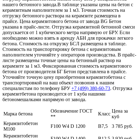
нашего бетонного завода.В таблице указаны цены на бетон с
керамзитным наполнителем за 1 м3. Точная стоимость на
отгрузку бетонного раствора на керамзите размещена в
прайсе. Цена керамзитового бетона от завода BG Бетон
указана в прайс-листе. Отгрузка керамзитной бетонной смеси
допускается от 1 кубического метра напрямую от БРУ. Если
необходимо можно взять в аренду АБН для прокачки легкого
бетона. Стоимость на открузку БСЛ размещена в таблице.
Стоимость на транспортировку бетона с керамзитовым
наполнителем уточняйте у операторов производства. В прайс-
листе размещены точные цены на бетонный раствор на
керамзите за 1 м3. Фиксированная стоимость керамзитового
бетона от производителя БГ Бетон представлена в прайсе.
Уточняйте точную цену приобретения керамзитобетона с
транспортировкой на ваш объект позвонив к нашим
специалистам по телефону БРУ
+7 (499)
380-60-73
. Отгрузка
керамзитбетона производится от 1 куба нашими
бетономешалками напрямую от завода.
Обозначение ГОСТ
Цена за
Марка бетона
Класс
**
куб
Керамзитобетон
F100 W4 D 1200
В7,5
3 785 руб.
М100
Керамзитобетон
F100 W4 D 1400
В12,5
3 920 руб.