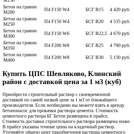
М150
Бетон на гравии
П4 F150 W4
БСГ В15
4 420 руб.
М200
Бетон на гравии
П4 F150 W4
БСГ В20
4 535 руб.
М250
Бетон на гравии
П4 F150 W6
БСГ В22,5
4 670 руб.
М300
Бетон на гравии
П4 F200 W8
БСГ В25
4 790 руб.
М350
Бетон на гравии
П4 F200 W8
БСГ В30
5 150 руб.
М400
Купить ЦПС Шевляково, Клинский
район с доставкой цена за 1 м3 (куб)
Приобрести строительный раствор с своевременной
доставкой по самой низкой цене за 1 м3 от ближайшего
производителя. Если необходимо вы можете взять в аренду
бетононасос для прокачки раствора цемента. Стоимость
цементного раствора БГ Бетон размещена в прайсе.
Стоимость доставки строительного раствора размещена ниже.
В прайсе указаны точные цены на кладочный раствор.
Уточняйте общую цену приобретения раствора цементного