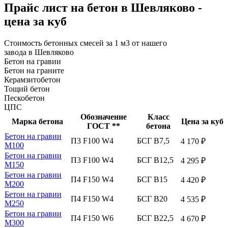
Прайс лист на бетон в Шевляково -
цена за куб
Стоимость бетонных смесей за 1 м3 от нашего
завода в Шевляково
Бетон на гравии
Бетон на граните
Керамзитобетон
Тощий бетон
Пескобетон
ЦПС
Обозначение
Класс
Марка бетона
Цена за куб
ГОСТ **
бетона
Бетон на гравии
П3 F100 W4
БСГ В7,5
4 170 ₽
М100
Бетон на гравии
П3 F100 W4
БСГ В12,5
4 295 ₽
М150
Бетон на гравии
П4 F150 W4
БСГ В15
4 420 ₽
М200
Бетон на гравии
П4 F150 W4
БСГ В20
4 535 ₽
М250
Бетон на гравии
П4 F150 W6
БСГ В22,5
4 670 ₽
М300