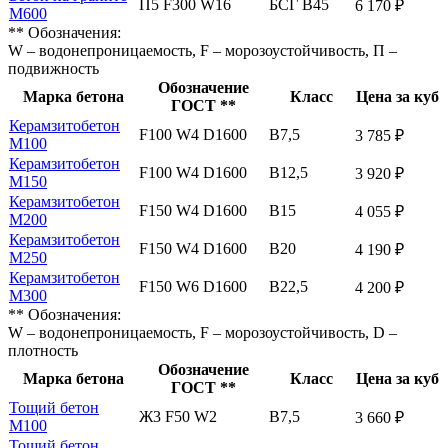
П5 F300 W16
БСГ В45
6 170 ₽
М600
** Обозначения:
W – водонепроницаемость, F – морозоустойчивость, П –
подвижность
Обозначение
Марка бетона
Класс
Цена за куб
ГОСТ **
Керамзитобетон
F100 W4 D1600
В7,5
3 785 ₽
М100
Керамзитобетон
F100 W4 D1600
В12,5
3 920 ₽
М150
Керамзитобетон
F150 W4 D1600
В15
4 055 ₽
М200
Керамзитобетон
F150 W4 D1600
В20
4 190 ₽
М250
Керамзитобетон
F150 W6 D1600
В22,5
4 200 ₽
М300
** Обозначения:
W – водонепроницаемость, F – морозоустойчивость, D –
плотность
Обозначение
Марка бетона
Класс
Цена за куб
ГОСТ **
Тощий бетон
Ж3 F50 W2
В7,5
3 660 ₽
М100
Тощий бетон