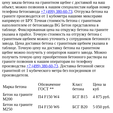
цену заказа бетона на гранитном щебне с доставкой на ваш
объект, можно позвонив к нашим специалистам набрав номер
телефона бетонзавода
+7 (499)
380-60-73
. Отгрузка бетона на
граните производится от 1 кубометра нашими миксерами
напрямую от БРУ. Точная стоимость бетона с гранитным
наполнителем от бетонзавода BG Бетон представлена в
таблице. Фиксированная цена на открузку бетона на граните
указана в прайсе. Точную стоимость на отгрузку бетона с
гранитным щебнем можно уточнить у сотрудников бетонного
завода. Цена доставки бетона с гранитным щебнем указана в
таблице. Точную цену на доставку бетона на гранитном
щебне можно получить у операторов нашего завода. Можно
получить точную цену приобретения бетонного раствора на
граните позвонив к нашим операторам по телефону
производства
+7 (499)
380-60-73
. Доставка бетонной смеси
гранитной от 1 кубического метра без посредников от
производителя.
Обозначение
Класс
Цена за
Марка бетона
ГОСТ **
бетона
куб
Бетон на граните
П4 F150 W4
БСГ В15
4 875 руб.
М200
Бетон на граните
П4 F150 W6
БСГ В20
5 050 руб.
М250