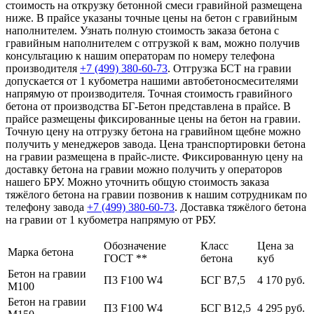
стоимость на открузку бетонной смеси гравийной размещена
ниже. В прайсе указаны точные цены на бетон с гравийным
наполнителем. Узнать полную стоимость заказа бетона с
гравийным наполнителем с отгрузкой к вам, можно получив
консультацию к нашим операторам по номеру телефона
производителя
+7 (499)
380-60-73
. Отгрузка БСТ на гравии
допускается от 1 кубометра нашими автобетоносмесителями
напрямую от производителя. Точная стоимость гравийного
бетона от производства БГ-Бетон представлена в прайсе. В
прайсе размещены фиксированные цены на бетон на гравии.
Точную цену на отгрузку бетона на гравийном щебне можно
получить у менеджеров завода. Цена транспортировки бетона
на гравии размещена в прайс-листе. Фиксированную цену на
доставку бетона на гравии можно получить у операторов
нашего БРУ. Можно уточнить общую стоимость заказа
тяжёлого бетона на гравии позвонив к нашим сотрудникам по
телефону завода
+7 (499)
380-60-73
. Доставка тяжёлого бетона
на гравии от 1 кубометра напрямую от РБУ.
Обозначение
Класс
Цена за
Марка бетона
ГОСТ **
бетона
куб
Бетон на гравии
П3 F100 W4
БСГ В7,5
4 170 руб.
М100
Бетон на гравии
П3 F100 W4
БСГ В12,5
4 295 руб.