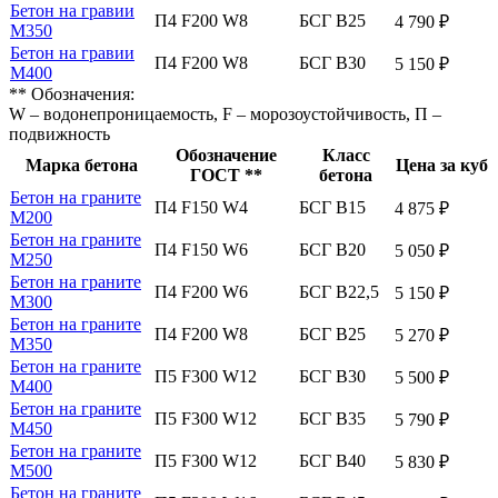
Бетон на гравии
П4 F200 W8
БСГ В25
4 790 ₽
М350
Бетон на гравии
П4 F200 W8
БСГ В30
5 150 ₽
М400
** Обозначения:
W – водонепроницаемость, F – морозоустойчивость, П –
подвижность
Обозначение
Класс
Марка бетона
Цена за куб
ГОСТ **
бетона
Бетон на граните
П4 F150 W4
БСГ В15
4 875 ₽
М200
Бетон на граните
П4 F150 W6
БСГ В20
5 050 ₽
М250
Бетон на граните
П4 F200 W6
БСГ В22,5
5 150 ₽
М300
Бетон на граните
П4 F200 W8
БСГ В25
5 270 ₽
М350
Бетон на граните
П5 F300 W12
БСГ В30
5 500 ₽
М400
Бетон на граните
П5 F300 W12
БСГ В35
5 790 ₽
М450
Бетон на граните
П5 F300 W12
БСГ В40
5 830 ₽
М500
Бетон на граните