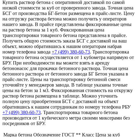
Купить раствор бетона с оперативной доставкой по самой
низкой стоимости за куб от проверенного завода. Точная цена
БСГ от производства БГ-Бетон размещена в прайс-листе. Цену
на отгрузку раствора бетона можно получить у операторов
нашего завода. В прайсе представлены фиксированные цены
на раствор бетона за 1 куб. Фиксированная цена
транспортировки товарного бетона представлена в прайсе.
Получить общую стоимость заказа БСГ с доставкой на ваш
объект, можно обратившись к нашим операторам набрав
номер телефона завода
+7 (499)
380-60-73
. Транспортировка
товарного бетона осуществляется от 1 кубометра напрямую от
БРУ. При необходимости вы можете взять в аренду
бетононасос для прокачки бетонного раствора. Точная цена
бетонного раствора от бетонного завода БГ Бетон указана в
прайс-листе. Цены на транспортировку бетонной смеси
уточняйте у менеджеров завода. В таблице указаны точные
цены на бетон за 1 м3. Фиксированная стоимость на открузку
раствор бетона размещена в таблице. Можно уточнить
полную цену приобретения БСТ с доставкой на объект
обратившись к нашим сотрудникам по номеру телефона РБУ
+7 (499)
380-60-73
. Транспортировка товарного бетона
производится от 1 кубического метра своими миксерами без
посредников от БРУ.
Марка бетона
Обозначение ГОСТ **
Класс
Цена за куб