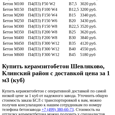
Бетон М100
П4(П3) F50 W2
В7,5
3020 руб.
Бетон М150
П4(П3) F100 W4
В12,5
3200 руб.
Бетон М200
П4(П3) F150 W4
В15
3340 руб.
Бетон М250
П4(П3) F150 W6
В20
3430 руб.
Бетон М300
П4(П3) F150 W8
В22,5
3520 руб.
Бетон М350
П4(П3) F200 W8
В25
3620 руб.
Бетон М400
П4(П3) F200 W8
В30
3840 руб.
Бетон М450
П4(П3) F300 W12
В35
4120 руб.
Бетон М500
П4(П3) F300 W12
В40
4550 руб.
Бетон М600
П4(П3) F300 W12
В45
5180 руб
Купить керамзитобетон Шевляково,
Клинский район с доставкой цена за 1
м3 (куб)
Купить керамзитобетон с оперативной доставкой по самой
низкой цене за 1 куб от надежного завода. Уточнить общую
стоимость заказа БСЛ с транспортировкой к вам, можно
получив консультацию к нашим сотрудникам по номеру
телефона бетонзавода
+7 (499)
380-60-73
. Стоимость на
отгрузку керамзитбетона можно получить у специалистов