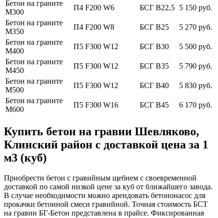
Бетон на граните
П4 F200 W6
БСГ В22,5
5 150 руб.
М300
Бетон на граните
П4 F200 W8
БСГ В25
5 270 руб.
М350
Бетон на граните
П5 F300 W12
БСГ В30
5 500 руб.
М400
Бетон на граните
П5 F300 W12
БСГ В35
5 790 руб.
М450
Бетон на граните
П5 F300 W12
БСГ В40
5 830 руб.
М500
Бетон на граните
П5 F300 W16
БСГ В45
6 170 руб.
М600
Купить бетон на гравии Шевляково,
Клинский район с доставкой цена за 1
м3 (куб)
Приобрести бетон с гравийным щебнем с своевременной
доставкой по самой низкой цене за куб от ближайшего завода.
В случае необходимости можно арендовать бетононасос для
прокачки бетонной смеси гравийной. Точная стоимость БСТ
на гравии БГ-Бетон представлена в прайсе. Фиксированная