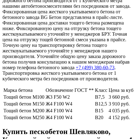
дорожного бетона производится от 1 кубического метра
нашими автобетоносмесителями без посредников от завода.
Фиксированная цена жесткого укатываемого бетона от
бетонного завода BG Бетон представлена в прайс-листе.
Фиксированная цена доставки тощего бетона размещена
ниже. Фиксированную цену на отгрузку бетона тощего
жесткоукатываемого уточняйте у менеджеров БРУ. Точная
цена на отгрузку тощей бетонной смеси указана в прайсе.
Точную цену на транспортировку бетона тощего
жесткоукатываемого уточняйте у менеджеров нашего
производителя. Уточняйте общую цену заказа дорожного
бетона получив консультацию к нашим менеджерам набрав
номер телефона бетонного завода
+7 (499)
380-60-73
.
Транспортировка жесткого укатываемого бетона от 1
кубического метра без посредников от производителя.
Марка бетона
Обозначение ГОСТ **
Класс
Цена за куб
Тощий бетон М100
Ж3 F50 W2
В7,5
3 660 руб.
Тощий бетон М150
Ж4 F100 W4
В12,5
3 910 руб.
Тощий бетон М200
Ж4 F100 W4
В15
4 035 руб.
Тощий бетон М250
Ж4 F100 W4
В20
4 152 руб.
Купить пескобетон Шевляково,