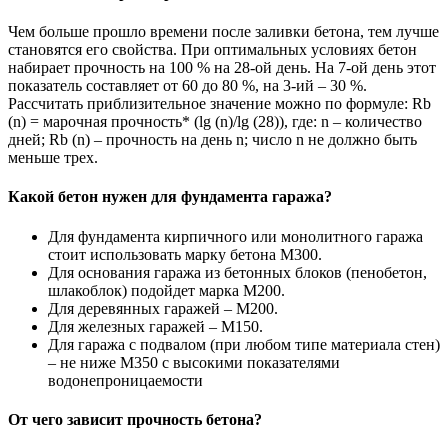
Чем больше прошло времени после заливки бетона, тем лучше
становятся его свойства. При оптимальных условиях бетон
набирает прочность на 100 % на 28-ой день. На 7-ой день этот
показатель составляет от 60 до 80 %, на 3-ий – 30 %.
Рассчитать приблизительное значение можно по формуле: Rb
(n) = марочная прочность* (lg (n)/lg (28)), где: n – количество
дней; Rb (n) – прочность на день n; число n не должно быть
меньше трех.
Какой бетон нужен для фундамента гаража?
Для фундамента кирпичного или монолитного гаража
стоит использовать марку бетона М300.
Для основания гаража из бетонных блоков (пенобетон,
шлакоблок) подойдет марка М200.
Для деревянных гаражей – М200.
Для железных гаражей – М150.
Для гаража с подвалом (при любом типе материала стен)
– не ниже М350 с высокими показателями
водонепроницаемости
От чего зависит прочность бетона?