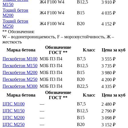
Ж4 F100 W4
В12,5
3 910 ₽
М150
Тощий бетон
Ж4 F100 W4
В15
4 035 ₽
М200
Тощий бетон
Ж4 F100 W4
В20
4 152 ₽
М250
** Обозначения:
W – водонепроницаемость, F – морозоустойчивость, Ж –
жесткость
Обозначение
Марка бетона
Класс
Цена за куб
ГОСТ **
Пескобетон М100
МЗБ П3 П4
В7,5
3 555 ₽
Пескобетон М150
МЗБ П3 П4
В12,5
3 735 ₽
Пескобетон М200
МЗБ П3 П4
В15
3 980 ₽
Пескобетон М250
МЗБ П3 П4
В20
4 200 ₽
Пескобетон М300
МЗБ П3 П4
В22,5
4 335 ₽
Обозначение
Марка бетона
Класс
Цена за куб
ГОСТ **
ЦПС М100
—
В7,5
2 480 ₽
ЦПС М150
—
В12,5
2 790 ₽
ЦПС М200
—
В15
3 098 ₽
ЦПС М250
—
В20
3 152 ₽