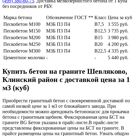
(499)
380-60-73
. Доставка мелкозернистого бетона от 1 куба
без посредников от РБУ.
Марка бетона
Обозначение ГОСТ **
Класс
Цена за куб
Пескобетон М100
МЗБ П3 П4
В7,5
3 555 руб.
Пескобетон М150
МЗБ П3 П4
В12,5
3 735 руб.
Пескобетон М200
МЗБ П3 П4
В15
3 980 руб.
Пескобетон М250
МЗБ П3 П4
В20
4 200 руб.
Пескобетон М300
МЗБ П3 П4
В22,5
4 335 руб.
Цементное молочко
-
-
5 440 руб.
Купить бетон на граните Шевляково,
Клинский район с доставкой цена за 1
м3 (куб)
Приобрести гранитный бетон с своевременной доставкой по
самой низкой цене за 1 м3 от ближайшего завода. При
необходимости можно арендовать бетононасос для прокачки
бетона с гранитным щебнем. Фиксированная цена БСТ на
граните BG Бетон указана в прайс-листе.В прайс-листе
представлены фиксированные цены на БСТ на граните. В
прайсе размещены цены на гранитный бетон. Узнать общую