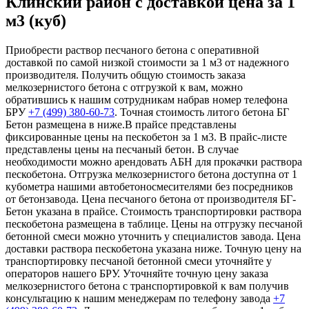
Клинский район с доставкой цена за 1
м3 (куб)
Приобрести раствор песчаного бетона с оперативной
доставкой по самой низкой стоимости за 1 м3 от надежного
производителя. Получить общую стоимость заказа
мелкозернистого бетона с отгрузкой к вам, можно
обратившись к нашим сотрудникам набрав номер телефона
БРУ
+7 (499)
380-60-73
. Точная стоимость литого бетона БГ
Бетон размещена в ниже.В прайсе представлены
фиксированные цены на пескобетон за 1 м3. В прайс-листе
представлены цены на песчаный бетон. В случае
необходимости можно арендовать АБН для прокачки раствора
пескобетона. Отгрузка мелкозернистого бетона доступна от 1
кубометра нашими автобетоносмесителями без посредников
от бетонзавода. Цена песчаного бетона от производителя БГ-
Бетон указана в прайсе. Стоимость транспортировки раствора
пескобетона размещена в таблице. Цены на отгрузку песчаной
бетонной смеси можно уточнить у специалистов завода. Цена
доставки раствора пескобетона указана ниже. Точную цену на
транспортировку песчаной бетонной смеси уточняйте у
операторов нашего БРУ. Уточняйте точную цену заказа
мелкозернистого бетона с транспортировкой к вам получив
консультацию к нашим менеджерам по телефону завода
+7