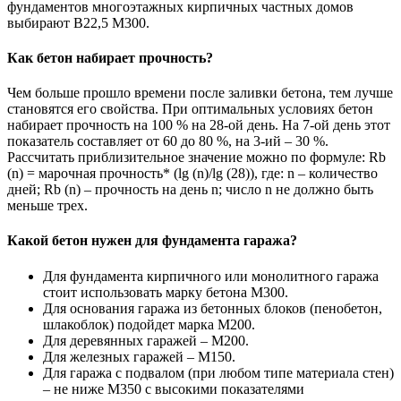
фундаментов многоэтажных кирпичных частных домов
выбирают В22,5 М300.
Как бетон набирает прочность?
Чем больше прошло времени после заливки бетона, тем лучше
становятся его свойства. При оптимальных условиях бетон
набирает прочность на 100 % на 28-ой день. На 7-ой день этот
показатель составляет от 60 до 80 %, на 3-ий – 30 %.
Рассчитать приблизительное значение можно по формуле: Rb
(n) = марочная прочность* (lg (n)/lg (28)), где: n – количество
дней; Rb (n) – прочность на день n; число n не должно быть
меньше трех.
Какой бетон нужен для фундамента гаража?
Для фундамента кирпичного или монолитного гаража
стоит использовать марку бетона М300.
Для основания гаража из бетонных блоков (пенобетон,
шлакоблок) подойдет марка М200.
Для деревянных гаражей – М200.
Для железных гаражей – М150.
Для гаража с подвалом (при любом типе материала стен)
– не ниже М350 с высокими показателями