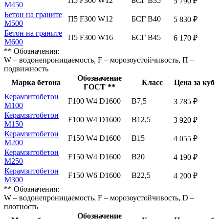
П5 F300 W12
БСГ В35
5 790 ₽
М450
Бетон на граните
П5 F300 W12
БСГ В40
5 830 ₽
М500
Бетон на граните
П5 F300 W16
БСГ В45
6 170 ₽
М600
** Обозначения:
W – водонепроницаемость, F – морозоустойчивость, П –
подвижность
Обозначение
Марка бетона
Класс
Цена за куб
ГОСТ **
Керамзитобетон
F100 W4 D1600
В7,5
3 785 ₽
М100
Керамзитобетон
F100 W4 D1600
В12,5
3 920 ₽
М150
Керамзитобетон
F150 W4 D1600
В15
4 055 ₽
М200
Керамзитобетон
F150 W4 D1600
В20
4 190 ₽
М250
Керамзитобетон
F150 W6 D1600
В22,5
4 200 ₽
М300
** Обозначения:
W – водонепроницаемость, F – морозоустойчивость, D –
плотность
Обозначение