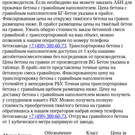
производителя. Если необходимо вы можете заказать АБН для
прокачки бетона с гравийным наполнителем. Цена бетона с
гравийным наполнителем БГ-Бетон указана в прайсе.
Фиксированная цена на открузку тяжёлого бетона на гравии
размещена ниже. В прайсе размещены цены на тяжёлый бетон
на гравии. Узнать общую стоимость заказа бетонной смеси
гравийной с транспортировкой на ваш объект, можно
позвонив к нашим операторам по номеру телефона
бетонзавода
+7 (499)
380-60-73
. Транспортировка бетона с
гравийным наполнителем доступна от 1 куба нашими
автобетоносмесителями без посредников от производителя.
Цена бетона на гравии от производителя BG Бетон указана в
таблице. В прайс-листе представлены точные цены на
бетонную смесь гравийную. Фиксированную цену на
транспортировку бетона с гравийным наполнителем
уточняйте у менеджеров РБУ. Точная цена транспортировки
бетона с гравийным щебнем размещена ниже. Цену на
доставку бетона с гравийным наполнителем можно получить
у сотрудников нашего РБУ. Можно получить полную
стоимость приобретения тяжёлого бетона на гравии
обратившись к нашим операторам набрав номер телефона
бетонзавода
+7 (499)
380-60-73
. Отгрузка гравийного бетона
от 1 кубического метра напрямую от завода.
Обозначение
Класс
Цена за