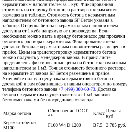
керамзитовым наполнителем за 1 куб. Фиксированная
стоимость на отгрузку бетонного раствора с керамзитом
размещена в таблице. Стоимость бетона с керамзитным
наполнителем от бетонного завода БГ-Бетон указана в
таблице. Отгрузка бетона с керамзитовым наполнителем
доступна от 1 куба напрямую от производства. Если
необходимо можно взять в аренду бетононасос для прокачки
бетонного раствора с керамзитом. Фиксированная цена
доставки бетона с керамзитовым наполнителем размещена в
прайсе. Цены на транспортировку керамзитного бетона
можно получить у менеджеров завода. В прайс-листе
представлены фиксированные цены на бетон с керамзитным
наполнителем за 1 м3. Точная стоимость бетонного раствора
на керамзите от завода БГ-Бетон размещена в прайсе.
Уточняйте полную цену заказа керамзитового бетона с
доставкой к вам обратившись к нашим операторам по номеру
телефона бетонного завода
+7 (499)
380-60-73
. Доставка
бетона с керамзитом осуществляется от 1 м3 нашими
бетономешалками без посредников от завода.
Обозначение ГОСТ
Цена за
Марка бетона
Класс
**
куб
Керамзитобетон
F100 W4 D 1200
В7,5
3 785 руб.
М100