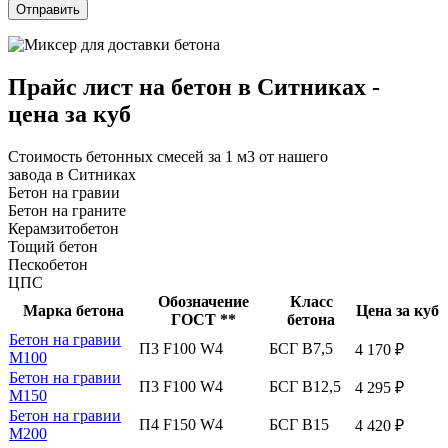
Прайс лист на бетон в Ситниках -
цена за куб
Стоимость бетонных смесей за 1 м3 от нашего
завода в Ситниках
Бетон на гравии
Бетон на граните
Керамзитобетон
Тощий бетон
Пескобетон
ЦПС
Обозначение
Класс
Марка бетона
Цена за куб
ГОСТ **
бетона
Бетон на гравии
П3 F100 W4
БСГ В7,5
4 170 ₽
М100
Бетон на гравии
П3 F100 W4
БСГ В12,5
4 295 ₽
М150
Бетон на гравии
П4 F150 W4
БСГ В15
4 420 ₽
М200