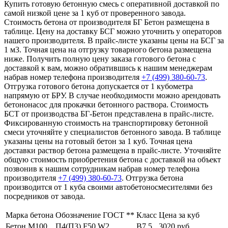
Купить готовую бетонную смесь с оперативной доставкой по
самой низкой цене за 1 куб от проверенного завода.
Стоимость бетона от производителя БГ Бетон размещена в
таблице. Цену на доставку БСГ можно уточнить у операторов
нашего производителя. В прайс-листе указаны цены на БСГ за
1 м3. Точная цена на отгрузку товарного бетона размещена
ниже. Получить полную цену заказа готового бетона с
доставкой к вам, можно обратившись к нашим менеджерам
набрав номер телефона производителя
+7 (499)
380-60-73
.
Отгрузка готового бетона допускается от 1 кубометра
напрямую от БРУ. В случае необходимости можно арендовать
бетононасос для прокачки бетонного раствора. Стоимость
БСТ от производства БГ-Бетон представлена в прайс-листе.
Фиксированную стоимость на транспортировку бетонной
смеси уточняйте у специалистов бетонного завода. В таблице
указаны цены на готовый бетон за 1 куб. Точная цена
доставки раствор бетона размещена в прайс-листе. Уточняйте
общую стоимость приобретения бетона с доставкой на объект
позвонив к нашим сотрудникам набрав номер телефона
производителя
+7 (499)
380-60-73
. Отгрузка бетона
производится от 1 куба своими автобетоносмесителями без
посредников от завода.
Марка бетона
Обозначение ГОСТ **
Класс
Цена за куб
Бетон М100
П4(П3) F50 W2
В7,5
3020 руб.