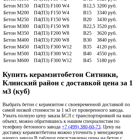
Бетон М150
П4(П3) F100 W4
В12,5
3200 руб.
Бетон М200
П4(П3) F150 W4
В15
3340 руб.
Бетон М250
П4(П3) F150 W6
В20
3430 руб.
Бетон М300
П4(П3) F150 W8
В22,5
3520 руб.
Бетон М350
П4(П3) F200 W8
В25
3620 руб.
Бетон М400
П4(П3) F200 W8
В30
3840 руб.
Бетон М450
П4(П3) F300 W12
В35
4120 руб.
Бетон М500
П4(П3) F300 W12
В40
4550 руб.
Бетон М600
П4(П3) F300 W12
В45
5180 руб
Купить керамзитобетон Ситники,
Клинский район с доставкой цена за 1
м3 (куб)
Выбрать бетон с керамзитом с своевременной доставкой по
самой низкой стоимости за 1 м3 от проверенного завода.
Узнать полную цену заказа БСЛ с транспортировкой на ваш
объект, можно обратившись к нашим специалистам по
телефону бетонного завода
+7 (499)
380-60-73
. Цену на
доставку керамзитбетона можно уточнить у менеджеров
нашего завода.В таблице представлены цены на бетон с