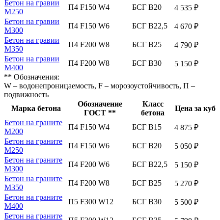
Бетон на гравии
П4 F150 W4
БСГ В20
4 535 ₽
М250
Бетон на гравии
П4 F150 W6
БСГ В22,5
4 670 ₽
М300
Бетон на гравии
П4 F200 W8
БСГ В25
4 790 ₽
М350
Бетон на гравии
П4 F200 W8
БСГ В30
5 150 ₽
М400
** Обозначения:
W – водонепроницаемость, F – морозоустойчивость, П –
подвижность
Обозначение
Класс
Марка бетона
Цена за куб
ГОСТ **
бетона
Бетон на граните
П4 F150 W4
БСГ В15
4 875 ₽
М200
Бетон на граните
П4 F150 W6
БСГ В20
5 050 ₽
М250
Бетон на граните
П4 F200 W6
БСГ В22,5
5 150 ₽
М300
Бетон на граните
П4 F200 W8
БСГ В25
5 270 ₽
М350
Бетон на граните
П5 F300 W12
БСГ В30
5 500 ₽
М400
Бетон на граните