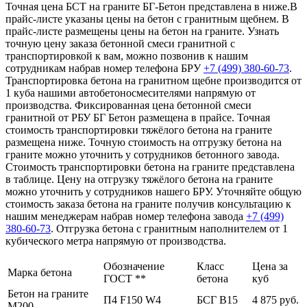
Точная цена БСТ на граните БГ-Бетон представлена в ниже.В
прайс-листе указаны цены на бетон с гранитным щебнем. В
прайс-листе размещены цены на бетон на граните. Узнать
точную цену заказа бетонной смеси гранитной с
транспортировкой к вам, можно позвонив к нашим
сотрудникам набрав номер телефона БРУ
+7 (499)
380-60-73
.
Транспортировка бетона на гранитном щебне производится от
1 куба нашими автобетоносмесителями напрямую от
производства. Фиксированная цена бетонной смеси
гранитной от РБУ БГ Бетон размещена в прайсе. Точная
стоимость транспортировки тяжёлого бетона на граните
размещена ниже. Точную стоимость на отгрузку бетона на
граните можно уточнить у сотрудников бетонного завода.
Стоимость транспортировки бетона на граните представлена
в таблице. Цену на отгрузку тяжёлого бетона на граните
можно уточнить у сотрудников нашего БРУ. Уточняйте общую
стоимость заказа бетона на граните получив консультацию к
нашим менеджерам набрав номер телефона завода
+7 (499)
380-60-73
. Отгрузка бетона с гранитным наполнителем от 1
кубического метра напрямую от производства.
Обозначение
Класс
Цена за
Марка бетона
ГОСТ **
бетона
куб
Бетон на граните
П4 F150 W4
БСГ В15
4 875 руб.
М200