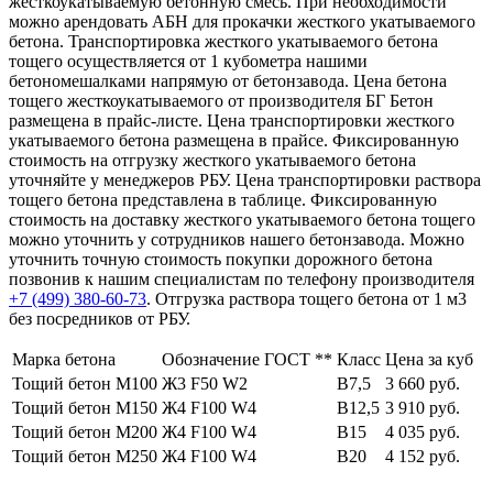
жесткоукатываемую бетонную смесь. При необходимости
можно арендовать АБН для прокачки жесткого укатываемого
бетона. Транспортировка жесткого укатываемого бетона
тощего осуществляется от 1 кубометра нашими
бетономешалками напрямую от бетонзавода. Цена бетона
тощего жесткоукатываемого от производителя БГ Бетон
размещена в прайс-листе. Цена транспортировки жесткого
укатываемого бетона размещена в прайсе. Фиксированную
стоимость на отгрузку жесткого укатываемого бетона
уточняйте у менеджеров РБУ. Цена транспортировки раствора
тощего бетона представлена в таблице. Фиксированную
стоимость на доставку жесткого укатываемого бетона тощего
можно уточнить у сотрудников нашего бетонзавода. Можно
уточнить точную стоимость покупки дорожного бетона
позвонив к нашим специалистам по телефону производителя
+7 (499)
380-60-73
. Отгрузка раствора тощего бетона от 1 м3
без посредников от РБУ.
Марка бетона
Обозначение ГОСТ **
Класс
Цена за куб
Тощий бетон М100
Ж3 F50 W2
В7,5
3 660 руб.
Тощий бетон М150
Ж4 F100 W4
В12,5
3 910 руб.
Тощий бетон М200
Ж4 F100 W4
В15
4 035 руб.
Тощий бетон М250
Ж4 F100 W4
В20
4 152 руб.