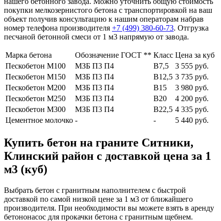
нашего бетонного завода. Можно уточнить общую стоимость
покупки мелкозернистого бетона с транспортировкой на ваш
объект получив консультацию к нашим операторам набрав
номер телефона производителя
+7 (499)
380-60-73
. Отгрузка
песчаной бетонной смеси от 1 м3 напрямую от завода.
Марка бетона
Обозначение ГОСТ **
Класс
Цена за куб
Пескобетон М100
МЗБ П3 П4
В7,5
3 555 руб.
Пескобетон М150
МЗБ П3 П4
В12,5
3 735 руб.
Пескобетон М200
МЗБ П3 П4
В15
3 980 руб.
Пескобетон М250
МЗБ П3 П4
В20
4 200 руб.
Пескобетон М300
МЗБ П3 П4
В22,5
4 335 руб.
Цементное молочко
-
-
5 440 руб.
Купить бетон на граните Ситники,
Клинский район с доставкой цена за 1
м3 (куб)
Выбрать бетон с гранитным наполнителем с быстрой
доставкой по самой низкой цене за 1 м3 от ближайшего
производителя. При необходимости вы можете взять в аренду
бетононасос для прокачки бетона с гранитным щебнем.