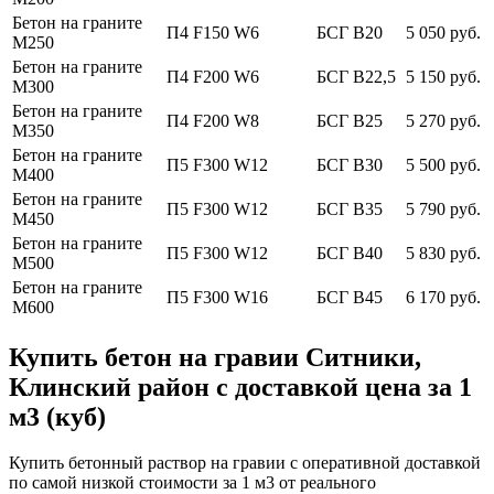
Бетон на граните
П4 F150 W6
БСГ В20
5 050 руб.
М250
Бетон на граните
П4 F200 W6
БСГ В22,5
5 150 руб.
М300
Бетон на граните
П4 F200 W8
БСГ В25
5 270 руб.
М350
Бетон на граните
П5 F300 W12
БСГ В30
5 500 руб.
М400
Бетон на граните
П5 F300 W12
БСГ В35
5 790 руб.
М450
Бетон на граните
П5 F300 W12
БСГ В40
5 830 руб.
М500
Бетон на граните
П5 F300 W16
БСГ В45
6 170 руб.
М600
Купить бетон на гравии Ситники,
Клинский район с доставкой цена за 1
м3 (куб)
Купить бетонный раствор на гравии с оперативной доставкой
по самой низкой стоимости за 1 м3 от реального