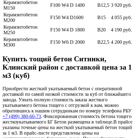
Керамзитобетон
F100 W4 D 1400
В12,5
3 920 руб.
М150
Керамзитобетон
F150 W4 D1600
В15
4 055 руб.
М200
Керамзитобетон
F150 W4 D 1800
В20
4 190 руб.
М250
Керамзитобетон
F150 W6 D 2000
В22,5
4 200 руб.
М300
Купить тощий бетон Ситники,
Клинский район с доставкой цена за 1
м3 (куб)
Приобрести жесткий укатываемый бетон с оперативной
доставкой по самой низкой стоимости за куб от ближайшего
завода. Узнать полную стоимость заказа жесткого
укатываемого бетона тощего с отгрузкой к вам, можно
обратившись к нашим сотрудникам по номеру телефона РБУ
+7 (499)
380-60-73
. Фиксированная стоимость бетона тощего
жесткоукатываемого БГ Бетон размещена в таблице.В прайсе
указаны точные цены на жесткий укатываемый бетон тощий
за 1 м3. В прайс-листе представлены цены на