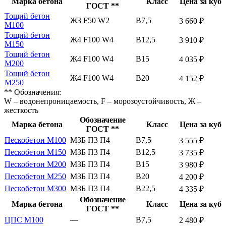
Марка бетона
Класс
Цена за куб
ГОСТ **
Тощий бетон
Ж3 F50 W2
В7,5
3 660 ₽
М100
Тощий бетон
Ж4 F100 W4
В12,5
3 910 ₽
М150
Тощий бетон
Ж4 F100 W4
В15
4 035 ₽
М200
Тощий бетон
Ж4 F100 W4
В20
4 152 ₽
М250
** Обозначения:
W – водонепроницаемость, F – морозоустойчивость, Ж –
жесткость
Обозначение
Марка бетона
Класс
Цена за куб
ГОСТ **
Пескобетон М100
МЗБ П3 П4
В7,5
3 555 ₽
Пескобетон М150
МЗБ П3 П4
В12,5
3 735 ₽
Пескобетон М200
МЗБ П3 П4
В15
3 980 ₽
Пескобетон М250
МЗБ П3 П4
В20
4 200 ₽
Пескобетон М300
МЗБ П3 П4
В22,5
4 335 ₽
Обозначение
Марка бетона
Класс
Цена за куб
ГОСТ **
ЦПС М100
—
В7,5
2 480 ₽