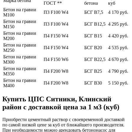
Марка бетона
ГОСТ **
бетона
куб
Бетон на гравии
П3 F100 W4
БСГ В7,5
4 170 руб.
М100
Бетон на гравии
П3 F100 W4
БСГ В12,5
4 295 руб.
М150
Бетон на гравии
П4 F150 W4
БСГ В15
4 420 руб.
М200
Бетон на гравии
П4 F150 W4
БСГ В20
4 535 руб.
М250
Бетон на гравии
П4 F150 W6
БСГ В22,5
4 670 руб.
М300
Бетон на гравии
П4 F200 W8
БСГ В25
4 790 руб.
М350
Бетон на гравии
П4 F200 W8
БСГ В30
5 150 руб.
М400
Купить ЦПС Ситники, Клинский
район с доставкой цена за 1 м3 (куб)
Приобрести цементный раствор с своевременной доставкой
по самой низкой цене за куб от ближайшего производителя.
При необходимости можно арендовать бетононасос для