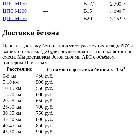
ЦПС М150
—
В12,5
2 790 ₽
ЦПС М200
—
В15
3 098 ₽
ЦПС М250
—
В20
3 152 ₽
Доставка бетона
Цены на доставку бетона зависят от расстояния между РБУ и
вашим объектом, где будет осуществляться заливка бетонной
смеси. Мы доставляем бетон своими АБС с объёмом
цистерны 10 и 12 м3.
3
Расстояние
Стоимость доставки бетона за 1 м
0-5 км
450 руб.
5-10 км
500 руб.
10-15 км
550 руб.
15-20 км
600 руб.
20-25 км
650 руб.
25-30 км
700 руб.
30-35 км
750 руб.
35-40 км
800 руб.
40-45 км
850 руб.
45-50 км
900 руб.