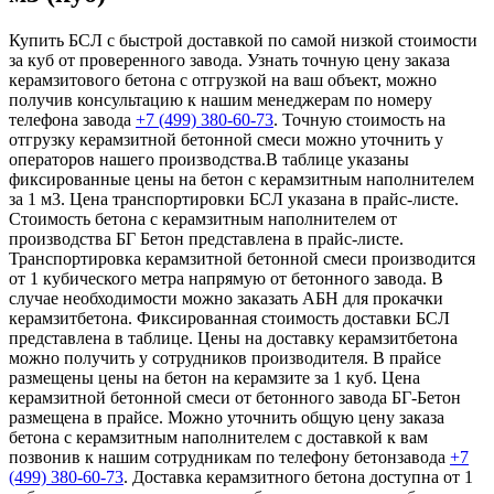
Купить БСЛ с быстрой доставкой по самой низкой стоимости
за куб от проверенного завода. Узнать точную цену заказа
керамзитового бетона с отгрузкой на ваш объект, можно
получив консультацию к нашим менеджерам по номеру
телефона завода
+7 (499)
380-60-73
. Точную стоимость на
отгрузку керамзитной бетонной смеси можно уточнить у
операторов нашего производства.В таблице указаны
фиксированные цены на бетон с керамзитным наполнителем
за 1 м3. Цена транспортировки БСЛ указана в прайс-листе.
Стоимость бетона с керамзитным наполнителем от
производства БГ Бетон представлена в прайс-листе.
Транспортировка керамзитной бетонной смеси производится
от 1 кубического метра напрямую от бетонного завода. В
случае необходимости можно заказать АБН для прокачки
керамзитбетона. Фиксированная стоимость доставки БСЛ
представлена в таблице. Цены на доставку керамзитбетона
можно получить у сотрудников производителя. В прайсе
размещены цены на бетон на керамзите за 1 куб. Цена
керамзитной бетонной смеси от бетонного завода БГ-Бетон
размещена в прайсе. Можно уточнить общую цену заказа
бетона с керамзитным наполнителем с доставкой к вам
позвонив к нашим сотрудникам по телефону бетонзавода
+7
(499)
380-60-73
. Доставка керамзитного бетона доступна от 1