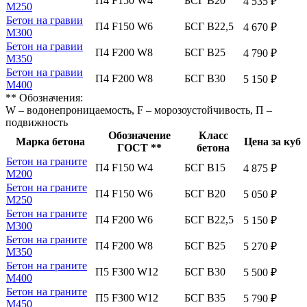
П4 F150 W4
БСГ В20
4 535 ₽
М250
Бетон на гравии
П4 F150 W6
БСГ В22,5
4 670 ₽
М300
Бетон на гравии
П4 F200 W8
БСГ В25
4 790 ₽
М350
Бетон на гравии
П4 F200 W8
БСГ В30
5 150 ₽
М400
** Обозначения:
W – водонепроницаемость, F – морозоустойчивость, П –
подвижность
Обозначение
Класс
Марка бетона
Цена за куб
ГОСТ **
бетона
Бетон на граните
П4 F150 W4
БСГ В15
4 875 ₽
М200
Бетон на граните
П4 F150 W6
БСГ В20
5 050 ₽
М250
Бетон на граните
П4 F200 W6
БСГ В22,5
5 150 ₽
М300
Бетон на граните
П4 F200 W8
БСГ В25
5 270 ₽
М350
Бетон на граните
П5 F300 W12
БСГ В30
5 500 ₽
М400
Бетон на граните
П5 F300 W12
БСГ В35
5 790 ₽
М450