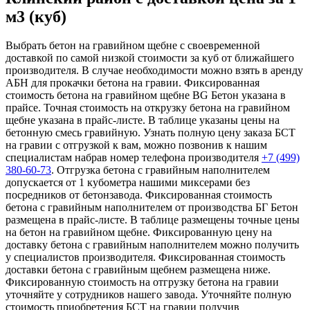
м3 (куб)
Выбрать бетон на гравийном щебне с своевременной
доставкой по самой низкой стоимости за куб от ближайшего
производителя. В случае необходимости можно взять в аренду
АБН для прокачки бетона на гравии. Фиксированная
стоимость бетона на гравийном щебне BG Бетон указана в
прайсе. Точная стоимость на открузку бетона на гравийном
щебне указана в прайс-листе. В таблице указаны цены на
бетонную смесь гравийную. Узнать полную цену заказа БСТ
на гравии с отгрузкой к вам, можно позвонив к нашим
специалистам набрав номер телефона производителя
+7 (499)
380-60-73
. Отгрузка бетона с гравийным наполнителем
допускается от 1 кубометра нашими миксерами без
посредников от бетонзавода. Фиксированная стоимость
бетона с гравийным наполнителем от производства БГ Бетон
размещена в прайс-листе. В таблице размещены точные цены
на бетон на гравийном щебне. Фиксированную цену на
доставку бетона с гравийным наполнителем можно получить
у специалистов производителя. Фиксированная стоимость
доставки бетона с гравийным щебнем размещена ниже.
Фиксированную стоимость на отгрузку бетона на гравии
уточняйте у сотрудников нашего завода. Уточняйте полную
стоимость приобретения БСТ на гравии получив