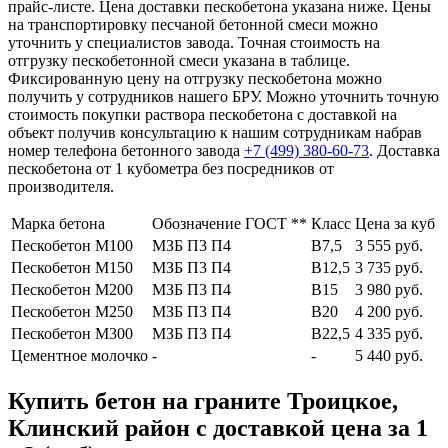
прайс-листе. Цена доставки пескобетона указана ниже. Цены
на транспортировку песчаной бетонной смеси можно
уточнить у специалистов завода. Точная стоимость на
отгрузку пескобетонной смеси указана в таблице.
Фиксированную цену на отгрузку пескобетона можно
получить у сотрудников нашего БРУ. Можно уточнить точную
стоимость покупки раствора пескобетона с доставкой на
объект получив консультацию к нашим сотрудникам набрав
номер телефона бетонного завода
+7 (499)
380-60-73
. Доставка
пескобетона от 1 кубометра без посредников от
производителя.
Марка бетона
Обозначение ГОСТ **
Класс
Цена за куб
Пескобетон М100
МЗБ П3 П4
В7,5
3 555 руб.
Пескобетон М150
МЗБ П3 П4
В12,5
3 735 руб.
Пескобетон М200
МЗБ П3 П4
В15
3 980 руб.
Пескобетон М250
МЗБ П3 П4
В20
4 200 руб.
Пескобетон М300
МЗБ П3 П4
В22,5
4 335 руб.
Цементное молочко
-
-
5 440 руб.
Купить бетон на граните Троицкое,
Клинский район с доставкой цена за 1