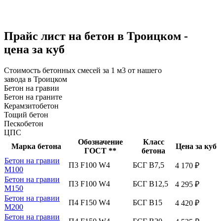
Прайс лист на бетон в Троицком -
цена за куб
Стоимость бетонных смесей за 1 м3 от нашего
завода в Троицком
Бетон на гравии
Бетон на граните
Керамзитобетон
Тощий бетон
Пескобетон
ЦПС
Обозначение
Класс
Марка бетона
Цена за куб
ГОСТ **
бетона
Бетон на гравии
П3 F100 W4
БСГ В7,5
4 170 ₽
М100
Бетон на гравии
П3 F100 W4
БСГ В12,5
4 295 ₽
М150
Бетон на гравии
П4 F150 W4
БСГ В15
4 420 ₽
М200
Бетон на гравии