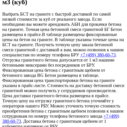
м3 (куб)
Выбрать БСТ на граните с быстрой доставкой по самой
низкой стоимости за куб от реального завода. Если
необходимо вы можете арендовать АБН для прокачки бетона
на граните. Точная цена бетонной смеси гранитной БГ Бетон
размещена в прайсе.В таблице размещены фиксированные
цены на бетон на граните. В таблице указаны точные цены на
БСТ на граните. Получить точную цену заказа бетонной
смеси гранитной с доставкой к вам, можно позвонив к нашим
специалистам по номеру телефона БРУ
+7 (499)
380-60-73
.
Отгрузка гранитного бетона допускается от 1 м3 нашими
бетонными миксерами без посредников от БРУ.
Фиксированная цена бетона с гранитным щебнем от
бетонного завода BG Бетон размещена в таблице.
Фиксированная цена транспортировки бетона на граните
указана в прайс-листе. Стоимость на доставку бетонной смеси
гранитной можно получить у сотрудников производителя.
Цена доставки гранитного бетона размещена в прайсе.
Точную цену на отгрузку гранитного бетона уточняйте у
операторов нашего РБУ. Можно уточнить точную стоимость
приобретения бетона с гранитным щебнем позвонив к нашим
сотрудникам по номеру телефона бетонного завода
+7 (499)
380-60-73
. Доставка бетона с гранитным щебнем от 1
кубометра напрямую от РБУ.