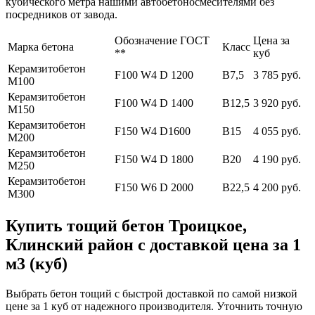
кубического метра нашими автобетоносмесителями без
посредников от завода.
Обозначение ГОСТ
Цена за
Марка бетона
Класс
**
куб
Керамзитобетон
F100 W4 D 1200
В7,5
3 785 руб.
М100
Керамзитобетон
F100 W4 D 1400
В12,5
3 920 руб.
М150
Керамзитобетон
F150 W4 D1600
В15
4 055 руб.
М200
Керамзитобетон
F150 W4 D 1800
В20
4 190 руб.
М250
Керамзитобетон
F150 W6 D 2000
В22,5
4 200 руб.
М300
Купить тощий бетон Троицкое,
Клинский район с доставкой цена за 1
м3 (куб)
Выбрать бетон тощий с быстрой доставкой по самой низкой
цене за 1 куб от надежного производителя. Уточнить точную