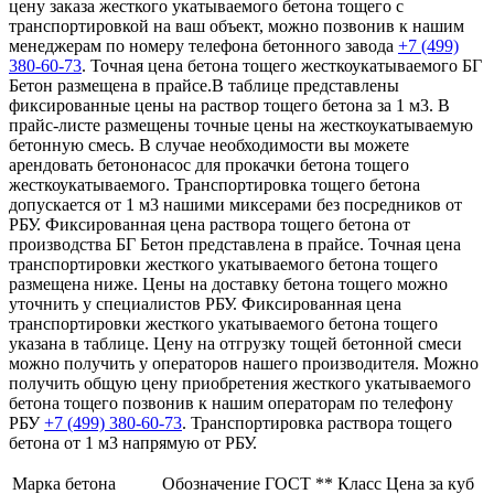
цену заказа жесткого укатываемого бетона тощего с
транспортировкой на ваш объект, можно позвонив к нашим
менеджерам по номеру телефона бетонного завода
+7 (499)
380-60-73
. Точная цена бетона тощего жесткоукатываемого БГ
Бетон размещена в прайсе.В таблице представлены
фиксированные цены на раствор тощего бетона за 1 м3. В
прайс-листе размещены точные цены на жесткоукатываемую
бетонную смесь. В случае необходимости вы можете
арендовать бетононасос для прокачки бетона тощего
жесткоукатываемого. Транспортировка тощего бетона
допускается от 1 м3 нашими миксерами без посредников от
РБУ. Фиксированная цена раствора тощего бетона от
производства БГ Бетон представлена в прайсе. Точная цена
транспортировки жесткого укатываемого бетона тощего
размещена ниже. Цены на доставку бетона тощего можно
уточнить у специалистов РБУ. Фиксированная цена
транспортировки жесткого укатываемого бетона тощего
указана в таблице. Цену на отгрузку тощей бетонной смеси
можно получить у операторов нашего производителя. Можно
получить общую цену приобретения жесткого укатываемого
бетона тощего позвонив к нашим операторам по телефону
РБУ
+7 (499)
380-60-73
. Транспортировка раствора тощего
бетона от 1 м3 напрямую от РБУ.
Марка бетона
Обозначение ГОСТ **
Класс
Цена за куб