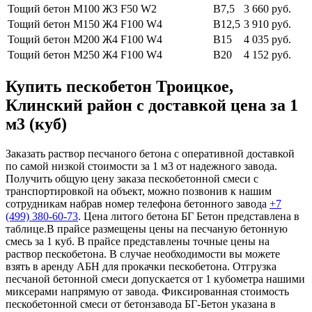
Тощий бетон М100
Ж3 F50 W2
В7,5
3 660 руб.
Тощий бетон М150
Ж4 F100 W4
В12,5
3 910 руб.
Тощий бетон М200
Ж4 F100 W4
В15
4 035 руб.
Тощий бетон М250
Ж4 F100 W4
В20
4 152 руб.
Купить пескобетон Троицкое,
Клинский район с доставкой цена за 1
м3 (куб)
Заказать раствор песчаного бетона с оперативной доставкой
по самой низкой стоимости за 1 м3 от надежного завода.
Получить общую цену заказа пескобетонной смеси с
транспортировкой на объект, можно позвонив к нашим
сотрудникам набрав номер телефона бетонного завода
+7
(499)
380-60-73
. Цена литого бетона БГ Бетон представлена в
таблице.В прайсе размещены цены на песчаную бетонную
смесь за 1 куб. В прайсе представлены точные цены на
раствор пескобетона. В случае необходимости вы можете
взять в аренду АБН для прокачки пескобетона. Отгрузка
песчаной бетонной смеси допускается от 1 кубометра нашими
миксерами напрямую от завода. Фиксированная стоимость
пескобетонной смеси от бетонзавода БГ-Бетон указана в