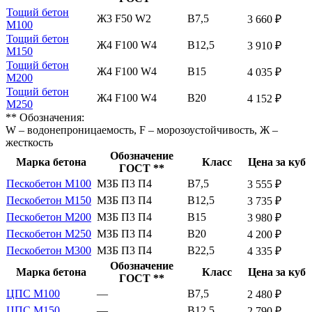
Тощий бетон
Ж3 F50 W2
В7,5
3 660 ₽
М100
Тощий бетон
Ж4 F100 W4
В12,5
3 910 ₽
М150
Тощий бетон
Ж4 F100 W4
В15
4 035 ₽
М200
Тощий бетон
Ж4 F100 W4
В20
4 152 ₽
М250
** Обозначения:
W – водонепроницаемость, F – морозоустойчивость, Ж –
жесткость
Обозначение
Марка бетона
Класс
Цена за куб
ГОСТ **
Пескобетон М100
МЗБ П3 П4
В7,5
3 555 ₽
Пескобетон М150
МЗБ П3 П4
В12,5
3 735 ₽
Пескобетон М200
МЗБ П3 П4
В15
3 980 ₽
Пескобетон М250
МЗБ П3 П4
В20
4 200 ₽
Пескобетон М300
МЗБ П3 П4
В22,5
4 335 ₽
Обозначение
Марка бетона
Класс
Цена за куб
ГОСТ **
ЦПС М100
—
В7,5
2 480 ₽
ЦПС М150
—
В12,5
2 790 ₽