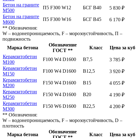
Бетон на граните
П5 F300 W12
БСГ В40
5 830 ₽
М500
Бетон на граните
П5 F300 W16
БСГ В45
6 170 ₽
М600
** Обозначения:
W – водонепроницаемость, F – морозоустойчивость, П –
подвижность
Обозначение
Марка бетона
Класс
Цена за куб
ГОСТ **
Керамзитобетон
F100 W4 D1600
В7,5
3 785 ₽
М100
Керамзитобетон
F100 W4 D1600
В12,5
3 920 ₽
М150
Керамзитобетон
F150 W4 D1600
В15
4 055 ₽
М200
Керамзитобетон
F150 W4 D1600
В20
4 190 ₽
М250
Керамзитобетон
F150 W6 D1600
В22,5
4 200 ₽
М300
** Обозначения:
W – водонепроницаемость, F – морозоустойчивость, D –
плотность
Обозначение
Марка бетона
Класс
Цена за куб
ГОСТ **