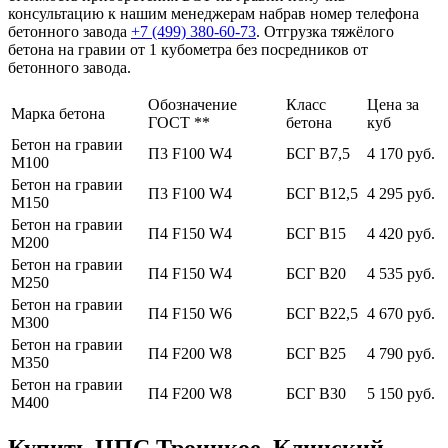
консультацию к нашим менеджерам набрав номер телефона
бетонного завода
+7 (499)
380-60-73
. Отгрузка тяжёлого
бетона на гравии от 1 кубометра без посредников от
бетонного завода.
Обозначение
Класс
Цена за
Марка бетона
ГОСТ **
бетона
куб
Бетон на гравии
П3 F100 W4
БСГ В7,5
4 170 руб.
М100
Бетон на гравии
П3 F100 W4
БСГ В12,5
4 295 руб.
М150
Бетон на гравии
П4 F150 W4
БСГ В15
4 420 руб.
М200
Бетон на гравии
П4 F150 W4
БСГ В20
4 535 руб.
М250
Бетон на гравии
П4 F150 W6
БСГ В22,5
4 670 руб.
М300
Бетон на гравии
П4 F200 W8
БСГ В25
4 790 руб.
М350
Бетон на гравии
П4 F200 W8
БСГ В30
5 150 руб.
М400