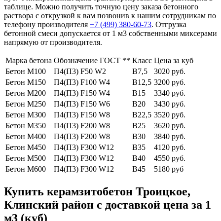
таблице. Можно получить точную цену заказа бетонного
раствора с открузкой к вам позвонив к нашим сотрудникам по
телефону производителя
+7 (499)
380-60-73
. Отгрузка
бетонной смеси допускается от 1 м3 собственными миксерами
напрямую от производителя.
Марка бетона
Обозначение ГОСТ **
Класс
Цена за куб
Бетон М100
П4(П3) F50 W2
В7,5
3020 руб.
Бетон М150
П4(П3) F100 W4
В12,5
3200 руб.
Бетон М200
П4(П3) F150 W4
В15
3340 руб.
Бетон М250
П4(П3) F150 W6
В20
3430 руб.
Бетон М300
П4(П3) F150 W8
В22,5
3520 руб.
Бетон М350
П4(П3) F200 W8
В25
3620 руб.
Бетон М400
П4(П3) F200 W8
В30
3840 руб.
Бетон М450
П4(П3) F300 W12
В35
4120 руб.
Бетон М500
П4(П3) F300 W12
В40
4550 руб.
Бетон М600
П4(П3) F300 W12
В45
5180 руб
Купить керамзитобетон Троицкое,
Клинский район с доставкой цена за 1
м3 (куб)