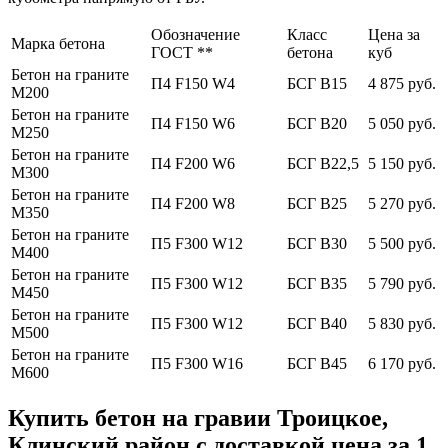
Обозначение
Класс
Цена за
Марка бетона
ГОСТ **
бетона
куб
Бетон на граните
П4 F150 W4
БСГ В15
4 875 руб.
М200
Бетон на граните
П4 F150 W6
БСГ В20
5 050 руб.
М250
Бетон на граните
П4 F200 W6
БСГ В22,5
5 150 руб.
М300
Бетон на граните
П4 F200 W8
БСГ В25
5 270 руб.
М350
Бетон на граните
П5 F300 W12
БСГ В30
5 500 руб.
М400
Бетон на граните
П5 F300 W12
БСГ В35
5 790 руб.
М450
Бетон на граните
П5 F300 W12
БСГ В40
5 830 руб.
М500
Бетон на граните
П5 F300 W16
БСГ В45
6 170 руб.
М600
Купить бетон на гравии Троицкое,
Клинский район с доставкой цена за 1