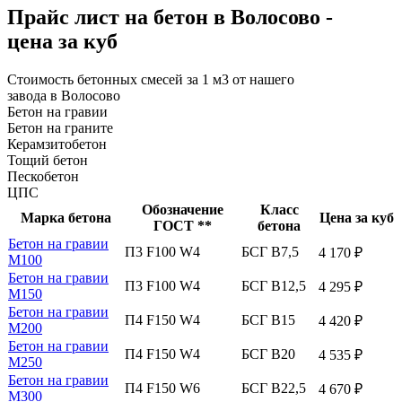
Прайс лист на бетон в Волосово -
цена за куб
Стоимость бетонных смесей за 1 м3 от нашего
завода в Волосово
Бетон на гравии
Бетон на граните
Керамзитобетон
Тощий бетон
Пескобетон
ЦПС
Обозначение
Класс
Марка бетона
Цена за куб
ГОСТ **
бетона
Бетон на гравии
П3 F100 W4
БСГ В7,5
4 170 ₽
М100
Бетон на гравии
П3 F100 W4
БСГ В12,5
4 295 ₽
М150
Бетон на гравии
П4 F150 W4
БСГ В15
4 420 ₽
М200
Бетон на гравии
П4 F150 W4
БСГ В20
4 535 ₽
М250
Бетон на гравии
П4 F150 W6
БСГ В22,5
4 670 ₽
М300