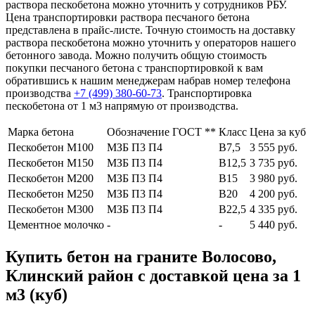
раствора пескобетона можно уточнить у сотрудников РБУ.
Цена транспортировки раствора песчаного бетона
представлена в прайс-листе. Точную стоимость на доставку
раствора пескобетона можно уточнить у операторов нашего
бетонного завода. Можно получить общую стоимость
покупки песчаного бетона с транспортировкой к вам
обратившись к нашим менеджерам набрав номер телефона
производства
+7 (499)
380-60-73
. Транспортировка
пескобетона от 1 м3 напрямую от производства.
Марка бетона
Обозначение ГОСТ **
Класс
Цена за куб
Пескобетон М100
МЗБ П3 П4
В7,5
3 555 руб.
Пескобетон М150
МЗБ П3 П4
В12,5
3 735 руб.
Пескобетон М200
МЗБ П3 П4
В15
3 980 руб.
Пескобетон М250
МЗБ П3 П4
В20
4 200 руб.
Пескобетон М300
МЗБ П3 П4
В22,5
4 335 руб.
Цементное молочко
-
-
5 440 руб.
Купить бетон на граните Волосово,
Клинский район с доставкой цена за 1
м3 (куб)