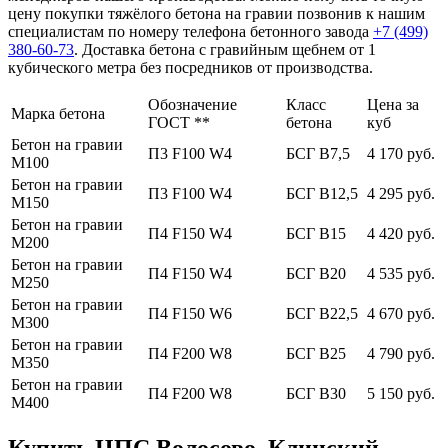
цену покупки тяжёлого бетона на гравии позвонив к нашим
специалистам по номеру телефона бетонного завода
+7 (499)
380-60-73
. Доставка бетона с гравийным щебнем от 1
кубического метра без посредников от производства.
Обозначение
Класс
Цена за
Марка бетона
ГОСТ **
бетона
куб
Бетон на гравии
П3 F100 W4
БСГ В7,5
4 170 руб.
М100
Бетон на гравии
П3 F100 W4
БСГ В12,5
4 295 руб.
М150
Бетон на гравии
П4 F150 W4
БСГ В15
4 420 руб.
М200
Бетон на гравии
П4 F150 W4
БСГ В20
4 535 руб.
М250
Бетон на гравии
П4 F150 W6
БСГ В22,5
4 670 руб.
М300
Бетон на гравии
П4 F200 W8
БСГ В25
4 790 руб.
М350
Бетон на гравии
П4 F200 W8
БСГ В30
5 150 руб.
М400