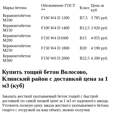
Обозначение ГОСТ
Цена за
Марка бетона
Класс
**
куб
Керамзитобетон
F100 W4 D 1200
В7,5
3 785 руб.
М100
Керамзитобетон
F100 W4 D 1400
В12,5
3 920 руб.
М150
Керамзитобетон
F150 W4 D1600
В15
4 055 руб.
М200
Керамзитобетон
F150 W4 D 1800
В20
4 190 руб.
М250
Керамзитобетон
F150 W6 D 2000
В22,5
4 200 руб.
М300
Купить тощий бетон Волосово,
Клинский район с доставкой цена за 1
м3 (куб)
Заказать жесткий укатываемый бетон тощий с быстрой
доставкой по самой низкой цене за 1 м3 от надежного завода.
Уточнить полную цену заказа жесткого укатываемого бетона
тощего с отгрузкой на ваш объект, можно получив