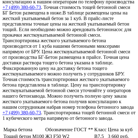
консультацию к нашим операторам по телефону производства
+7 (499)
380-60-73
. Точная стоимость тощей бетонной смеси
БГ Бетон размещена в ниже.В таблице размещены цены на
жесткий укатываемый бетон за 1 куб. В прайс-листе
представлены точные цены на жесткий укатываемый бетон
тощий. Если необходимо можно арендовать бетононасос для
прокачки жесткоукатываемой бетонной смеси.
Транспортировка жесткого укатываемого бетона
производится от 1 куба нашими бетонными миксерами
напрямую от БРУ. Цена жесткоукатываемой бетонной смеси
от производства БГ-Бетон размещена в прайсе. Точная цена
доставки раствора тощего бетона указана в таблице.
Фиксированную цену на доставку бетона тощего
жесткоукатываемого можно получить у сотрудников БРУ.
Точная стоимость транспортировки жесткого укатываемого
бетона представлена в таблице. Цену на транспортировку
жесткоукатываемой бетонной смеси уточняйте у операторов
нашего бетонзавода. Можно получить полную цену заказа
жесткого укатываемого бетона получив консультацию к
нашим сотрудникам набрав номер телефона бетонного завода
+7 (499)
380-60-73
. Транспортировка тощей бетонной смеси от
1 кубического метра напрямую от бетонного завода.
Марка бетона
Обозначение ГОСТ **
Класс
Цена за куб
Тощий бетон М100
Ж3 F50 W2
В7,5
3 660 руб.