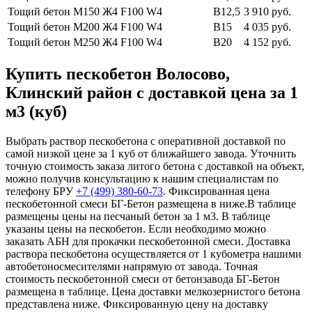
Тощий бетон М150
Ж4 F100 W4
В12,5
3 910 руб.
Тощий бетон М200
Ж4 F100 W4
В15
4 035 руб.
Тощий бетон М250
Ж4 F100 W4
В20
4 152 руб.
Купить пескобетон Волосово,
Клинский район с доставкой цена за 1
м3 (куб)
Выбрать раствор пескобетона с оперативной доставкой по
самой низкой цене за 1 куб от ближайшего завода. Уточнить
точную стоимость заказа литого бетона с доставкой на объект,
можно получив консультацию к нашим специалистам по
телефону БРУ
+7 (499)
380-60-73
. Фиксированная цена
пескобетонной смеси БГ-Бетон размещена в ниже.В таблице
размещены цены на песчаный бетон за 1 м3. В таблице
указаны цены на пескобетон. Если необходимо можно
заказать АБН для прокачки пескобетонной смеси. Доставка
раствора пескобетона осуществляется от 1 кубометра нашими
автобетоносмесителями напрямую от завода. Точная
стоимость пескобетонной смеси от бетонзавода БГ-Бетон
размещена в таблице. Цена доставки мелкозернистого бетона
представлена ниже. Фиксированную цену на доставку