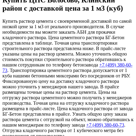
Купить ЦПС Волосово, Клинский
район с доставкой цена за 1 м3 (куб)
Купить раствор цемента с своевременной доставкой по самой
низкой цене за 1 м3 от реального производителя. В случае
необходимости вы можете заказать АБН для прокачки
кладочного раствора. Цена цементного раствора БГ-Бетон
представлена в таблице. Точная цена транспортировки
строительного раствора представлена ниже. В прайс-листе
указаны цены на раствор цемента. Можно уточнить общую
стоимость покупки строительного раствора обратившись к
нашим сотрудникам по телефону бетонзавода
+7 (499)
380-60-
73
. Транспортировка цементного раствора допускается от 1
куба нашими бетонными миксерами без посредников от РБУ.
Фиксированную цену на доставку кладочного раствора
можно уточнить у менеджеров нашего завода. В прайсе
размещены точные цены на раствор цемента. Цены на
отгрузку раствора цементного можно получить у менеджеров
производства. Точная цена на отгрузку кладочного раствора
размещена в прайс-листе. Цена кладочного раствора от завода
БГ-Бетон представлена в прайсе. Узнать общую цену заказа
раствора цемента с отгрузкой на объект, можно обратившись к
нашим менеджерам по телефону завода
+7 (499)
380-60-73
.
Отгрузка кладочного раствора от 1 кубического метра без
посредников от производства.