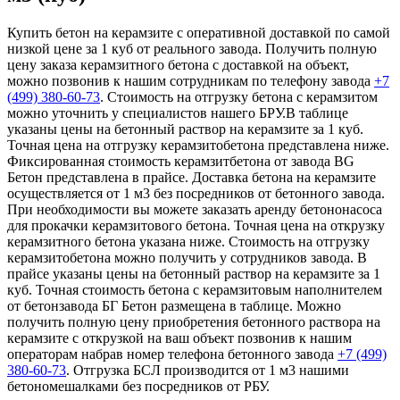
Купить бетон на керамзите с оперативной доставкой по самой
низкой цене за 1 куб от реального завода. Получить полную
цену заказа керамзитного бетона с доставкой на объект,
можно позвонив к нашим сотрудникам по телефону завода
+7
(499)
380-60-73
. Стоимость на отгрузку бетона с керамзитом
можно уточнить у специалистов нашего БРУ.В таблице
указаны цены на бетонный раствор на керамзите за 1 куб.
Точная цена на отгрузку керамзитобетона представлена ниже.
Фиксированная стоимость керамзитбетона от завода BG
Бетон представлена в прайсе. Доставка бетона на керамзите
осуществляется от 1 м3 без посредников от бетонного завода.
При необходимости вы можете заказать аренду бетононасоса
для прокачки керамзитового бетона. Точная цена на открузку
керамзитного бетона указана ниже. Стоимость на отгрузку
керамзитобетона можно получить у сотрудников завода. В
прайсе указаны цены на бетонный раствор на керамзите за 1
куб. Точная стоимость бетона с керамзитовым наполнителем
от бетонзавода БГ Бетон размещена в таблице. Можно
получить полную цену приобретения бетонного раствора на
керамзите с открузкой на ваш объект позвонив к нашим
операторам набрав номер телефона бетонного завода
+7 (499)
380-60-73
. Отгрузка БСЛ производится от 1 м3 нашими
бетономешалками без посредников от РБУ.