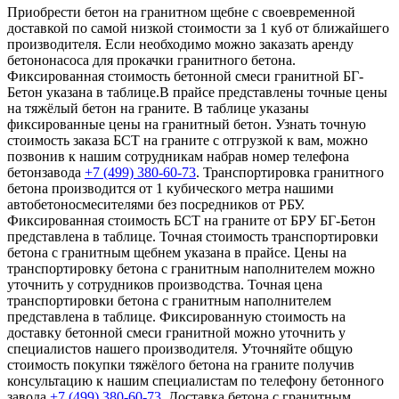
Приобрести бетон на гранитном щебне с своевременной
доставкой по самой низкой стоимости за 1 куб от ближайшего
производителя. Если необходимо можно заказать аренду
бетононасоса для прокачки гранитного бетона.
Фиксированная стоимость бетонной смеси гранитной БГ-
Бетон указана в таблице.В прайсе представлены точные цены
на тяжёлый бетон на граните. В таблице указаны
фиксированные цены на гранитный бетон. Узнать точную
стоимость заказа БСТ на граните с отгрузкой к вам, можно
позвонив к нашим сотрудникам набрав номер телефона
бетонзавода
+7 (499)
380-60-73
. Транспортировка гранитного
бетона производится от 1 кубического метра нашими
автобетоносмесителями без посредников от РБУ.
Фиксированная стоимость БСТ на граните от БРУ БГ-Бетон
представлена в таблице. Точная стоимость транспортировки
бетона с гранитным щебнем указана в прайсе. Цены на
транспортировку бетона с гранитным наполнителем можно
уточнить у сотрудников производства. Точная цена
транспортировки бетона с гранитным наполнителем
представлена в таблице. Фиксированную стоимость на
доставку бетонной смеси гранитной можно уточнить у
специалистов нашего производителя. Уточняйте общую
стоимость покупки тяжёлого бетона на граните получив
консультацию к нашим специалистам по телефону бетонного
завода
+7 (499)
380-60-73
. Доставка бетона с гранитным