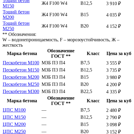
Тощий бетон
Ж4 F100 W4
В12,5
3 910 ₽
М150
Тощий бетон
Ж4 F100 W4
В15
4 035 ₽
М200
Тощий бетон
Ж4 F100 W4
В20
4 152 ₽
М250
** Обозначения:
W – водонепроницаемость, F – морозоустойчивость, Ж –
жесткость
Обозначение
Марка бетона
Класс
Цена за куб
ГОСТ **
Пескобетон М100
МЗБ П3 П4
В7,5
3 555 ₽
Пескобетон М150
МЗБ П3 П4
В12,5
3 735 ₽
Пескобетон М200
МЗБ П3 П4
В15
3 980 ₽
Пескобетон М250
МЗБ П3 П4
В20
4 200 ₽
Пескобетон М300
МЗБ П3 П4
В22,5
4 335 ₽
Обозначение
Марка бетона
Класс
Цена за куб
ГОСТ **
ЦПС М100
—
В7,5
2 480 ₽
ЦПС М150
—
В12,5
2 790 ₽
ЦПС М200
—
В15
3 098 ₽
ЦПС М250
—
В20
3 152 ₽