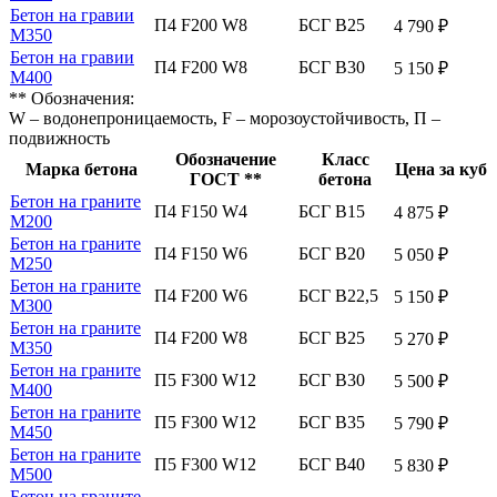
Бетон на гравии
П4 F200 W8
БСГ В25
4 790 ₽
М350
Бетон на гравии
П4 F200 W8
БСГ В30
5 150 ₽
М400
** Обозначения:
W – водонепроницаемость, F – морозоустойчивость, П –
подвижность
Обозначение
Класс
Марка бетона
Цена за куб
ГОСТ **
бетона
Бетон на граните
П4 F150 W4
БСГ В15
4 875 ₽
М200
Бетон на граните
П4 F150 W6
БСГ В20
5 050 ₽
М250
Бетон на граните
П4 F200 W6
БСГ В22,5
5 150 ₽
М300
Бетон на граните
П4 F200 W8
БСГ В25
5 270 ₽
М350
Бетон на граните
П5 F300 W12
БСГ В30
5 500 ₽
М400
Бетон на граните
П5 F300 W12
БСГ В35
5 790 ₽
М450
Бетон на граните
П5 F300 W12
БСГ В40
5 830 ₽
М500
Бетон на граните