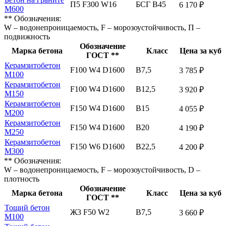
П5 F300 W16
БСГ В45
6 170 ₽
М600
** Обозначения:
W – водонепроницаемость, F – морозоустойчивость, П –
подвижность
Обозначение
Марка бетона
Класс
Цена за куб
ГОСТ **
Керамзитобетон
F100 W4 D1600
В7,5
3 785 ₽
М100
Керамзитобетон
F100 W4 D1600
В12,5
3 920 ₽
М150
Керамзитобетон
F150 W4 D1600
В15
4 055 ₽
М200
Керамзитобетон
F150 W4 D1600
В20
4 190 ₽
М250
Керамзитобетон
F150 W6 D1600
В22,5
4 200 ₽
М300
** Обозначения:
W – водонепроницаемость, F – морозоустойчивость, D –
плотность
Обозначение
Марка бетона
Класс
Цена за куб
ГОСТ **
Тощий бетон
Ж3 F50 W2
В7,5
3 660 ₽
М100