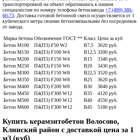
транспортировкой на объект обратившись к нашим
специалистам по номеру телефона бетонзавода
+7 (499)
380-
60-73
. Доставка готовой бетонной смеси осуществляется от 1
кубического метра своими бетономешалками без посредников
от завода.
Марка бетона
Обозначение ГОСТ **
Класс
Цена за куб
Бетон М100
П4(П3) F50 W2
В7,5
3020 руб.
Бетон М150
П4(П3) F100 W4
В12,5
3200 руб.
Бетон М200
П4(П3) F150 W4
В15
3340 руб.
Бетон М250
П4(П3) F150 W6
В20
3430 руб.
Бетон М300
П4(П3) F150 W8
В22,5
3520 руб.
Бетон М350
П4(П3) F200 W8
В25
3620 руб.
Бетон М400
П4(П3) F200 W8
В30
3840 руб.
Бетон М450
П4(П3) F300 W12
В35
4120 руб.
Бетон М500
П4(П3) F300 W12
В40
4550 руб.
Бетон М600
П4(П3) F300 W12
В45
5180 руб
Купить керамзитобетон Волосово,
Клинский район с доставкой цена за 1
м3 (куб)