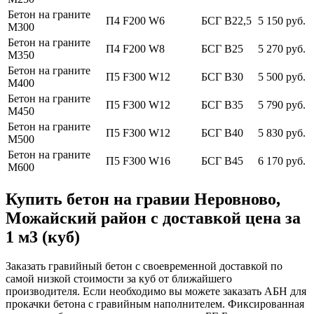
Бетон на граните
П4 F200 W6
БСГ В22,5
5 150 руб.
М300
Бетон на граните
П4 F200 W8
БСГ В25
5 270 руб.
М350
Бетон на граните
П5 F300 W12
БСГ В30
5 500 руб.
М400
Бетон на граните
П5 F300 W12
БСГ В35
5 790 руб.
М450
Бетон на граните
П5 F300 W12
БСГ В40
5 830 руб.
М500
Бетон на граните
П5 F300 W16
БСГ В45
6 170 руб.
М600
Купить бетон на гравии Неровново,
Можайский район с доставкой цена за
1 м3 (куб)
Заказать гравийный бетон с своевременной доставкой по
самой низкой стоимости за куб от ближайшего
производителя. Если необходимо вы можете заказать АБН для
прокачки бетона с гравийным наполнителем. Фиксированная