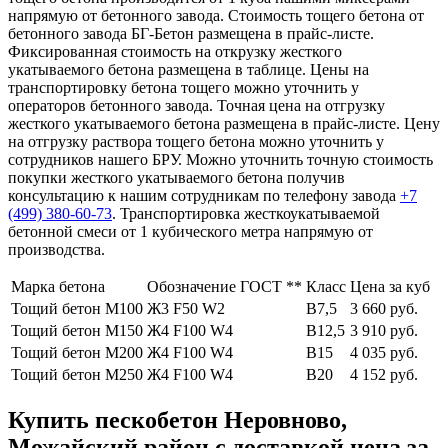
напрямую от бетонного завода. Стоимость тощего бетона от
бетонного завода БГ-Бетон размещена в прайс-листе.
Фиксированная стоимость на открузку жесткого
укатываемого бетона размещена в таблице. Цены на
транспортировку бетона тощего можно уточнить у
операторов бетонного завода. Точная цена на отгрузку
жесткого укатываемого бетона размещена в прайс-листе. Цену
на отгрузку раствора тощего бетона можно уточнить у
сотрудников нашего БРУ. Можно уточнить точную стоимость
покупки жесткого укатываемого бетона получив
консультацию к нашим сотрудникам по телефону завода
+7
(499)
380-60-73
. Транспортировка жесткоукатываемой
бетонной смеси от 1 кубического метра напрямую от
производства.
Марка бетона
Обозначение ГОСТ **
Класс
Цена за куб
Тощий бетон М100
Ж3 F50 W2
В7,5
3 660 руб.
Тощий бетон М150
Ж4 F100 W4
В12,5
3 910 руб.
Тощий бетон М200
Ж4 F100 W4
В15
4 035 руб.
Тощий бетон М250
Ж4 F100 W4
В20
4 152 руб.
Купить пескобетон Неровново,
Можайский район с доставкой цена за