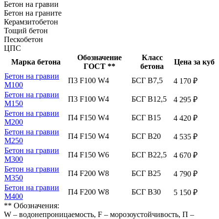
Бетон на гравии
Бетон на граните
Керамзитобетон
Тощий бетон
Пескобетон
ЦПС
Обозначение
Класс
Марка бетона
Цена за куб
ГОСТ **
бетона
Бетон на гравии
П3 F100 W4
БСГ В7,5
4 170 ₽
М100
Бетон на гравии
П3 F100 W4
БСГ В12,5
4 295 ₽
М150
Бетон на гравии
П4 F150 W4
БСГ В15
4 420 ₽
М200
Бетон на гравии
П4 F150 W4
БСГ В20
4 535 ₽
М250
Бетон на гравии
П4 F150 W6
БСГ В22,5
4 670 ₽
М300
Бетон на гравии
П4 F200 W8
БСГ В25
4 790 ₽
М350
Бетон на гравии
П4 F200 W8
БСГ В30
5 150 ₽
М400
** Обозначения:
W – водонепроницаемость, F – морозоустойчивость, П –