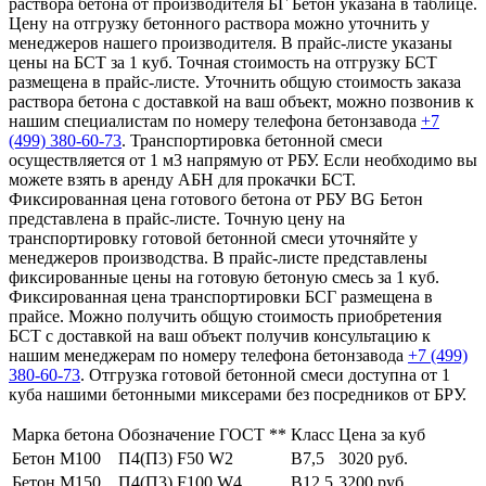
раствора бетона от производителя БГ Бетон указана в таблице.
Цену на отгрузку бетонного раствора можно уточнить у
менеджеров нашего производителя. В прайс-листе указаны
цены на БСТ за 1 куб. Точная стоимость на отгрузку БСТ
размещена в прайс-листе. Уточнить общую стоимость заказа
раствора бетона с доставкой на ваш объект, можно позвонив к
нашим специалистам по номеру телефона бетонзавода
+7
(499)
380-60-73
. Транспортировка бетонной смеси
осуществляется от 1 м3 напрямую от РБУ. Если необходимо вы
можете взять в аренду АБН для прокачки БСТ.
Фиксированная цена готового бетона от РБУ BG Бетон
представлена в прайс-листе. Точную цену на
транспортировку готовой бетонной смеси уточняйте у
менеджеров производства. В прайс-листе представлены
фиксированные цены на готовую бетоную смесь за 1 куб.
Фиксированная цена транспортировки БСГ размещена в
прайсе. Можно получить общую стоимость приобретения
БСТ с доставкой на ваш объект получив консультацию к
нашим менеджерам по номеру телефона бетонзавода
+7 (499)
380-60-73
. Отгрузка готовой бетонной смеси доступна от 1
куба нашими бетонными миксерами без посредников от БРУ.
Марка бетона
Обозначение ГОСТ **
Класс
Цена за куб
Бетон М100
П4(П3) F50 W2
В7,5
3020 руб.
Бетон М150
П4(П3) F100 W4
В12,5
3200 руб.