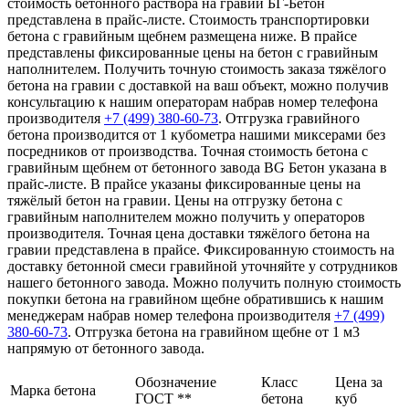
стоимость бетонного раствора на гравии БГ-Бетон
представлена в прайс-листе. Стоимость транспортировки
бетона с гравийным щебнем размещена ниже. В прайсе
представлены фиксированные цены на бетон с гравийным
наполнителем. Получить точную стоимость заказа тяжёлого
бетона на гравии с доставкой на ваш объект, можно получив
консультацию к нашим операторам набрав номер телефона
производителя
+7 (499)
380-60-73
. Отгрузка гравийного
бетона производится от 1 кубометра нашими миксерами без
посредников от производства. Точная стоимость бетона с
гравийным щебнем от бетонного завода BG Бетон указана в
прайс-листе. В прайсе указаны фиксированные цены на
тяжёлый бетон на гравии. Цены на отгрузку бетона с
гравийным наполнителем можно получить у операторов
производителя. Точная цена доставки тяжёлого бетона на
гравии представлена в прайсе. Фиксированную стоимость на
доставку бетонной смеси гравийной уточняйте у сотрудников
нашего бетонного завода. Можно получить полную стоимость
покупки бетона на гравийном щебне обратившись к нашим
менеджерам набрав номер телефона производителя
+7 (499)
380-60-73
. Отгрузка бетона на гравийном щебне от 1 м3
напрямую от бетонного завода.
Обозначение
Класс
Цена за
Марка бетона
ГОСТ **
бетона
куб