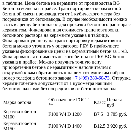
в таблице. Цена бетона на керамзите от производства BG
Бетон размещена в прайсе. Транспортировка керамзитной
бетонной смеси производится от 1 кубического метра без
посредников от бетонзавода. В случае необходимости можно
взять в аренду бетононасос для прокачки бетонного раствора с
керамзитом. Фиксированная стоимость транспортировки
бетонного раствора на керамзите указана в таблице.
Фиксированную цену на транспортировку керамзитового
бетона можно уточнить у операторов РБУ. В прайс-листе
указаны фиксированные цены на керамзитный бетон за 1 м3.
Фиксированная стоимость легкого бетона от РБУ BG Бетон
указана в прайсе. Можно получить точную цену
приобретения бетона с керамзитным наполнителем с
открузкой к вам обратившись к нашим сотрудникам набрав
номер телефона бетонного завода
+7 (499)
380-60-73
. Отгрузка
керамзитобетона допускается от 1 кубометра нашими
бетономешалками без посредников от бетонного завода.
Обозначение ГОСТ
Цена за
Марка бетона
Класс
**
куб
Керамзитобетон
F100 W4 D 1200
В7,5
3 785 руб.
М100
Керамзитобетон
F100 W4 D 1400
В12,5
3 920 руб.
М150