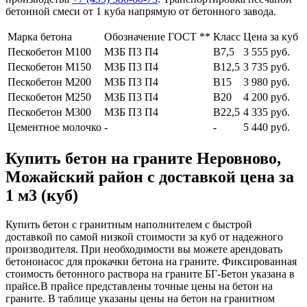
бетонной смеси от 1 куба напрямую от бетонного завода.
Марка бетона
Обозначение ГОСТ **
Класс
Цена за куб
Пескобетон М100
МЗБ П3 П4
В7,5
3 555 руб.
Пескобетон М150
МЗБ П3 П4
В12,5
3 735 руб.
Пескобетон М200
МЗБ П3 П4
В15
3 980 руб.
Пескобетон М250
МЗБ П3 П4
В20
4 200 руб.
Пескобетон М300
МЗБ П3 П4
В22,5
4 335 руб.
Цементное молочко
-
-
5 440 руб.
Купить бетон на граните Неровново,
Можайский район с доставкой цена за
1 м3 (куб)
Купить бетон с гранитным наполнителем с быстрой
доставкой по самой низкой стоимости за куб от надежного
производителя. При необходимости вы можете арендовать
бетононасос для прокачки бетона на граните. Фиксированная
стоимость бетонного раствора на граните БГ-Бетон указана в
прайсе.В прайсе представлены точные цены на бетон на
граните. В таблице указаны цены на бетон на гранитном