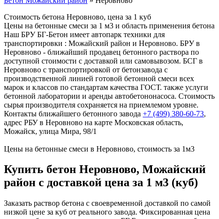
Бетон Можайский район
»
Неровново
Стоимость бетона Неровново, цена за 1 куб
Цены на бетонные смеси за 1 м3 и область применения бетона
Наш БРУ БГ-Бетон имеет автопарк техники для
транспортировки : Можайский район и Неровново. БРУ в
Неровново - ближайший продавец бетонного раствора по
доступной стоимости с доставкой или самовывозом. БСГ в
Неровново с транспортировкой от бетонзавода с
производственной линией готовой бетонной смеси всех
марок и классов по стандартам качества ГОСТ. также услуги
бетонной лаборатории и аренды автобетононасоса. Стоимость
сырья производителя сохраняется на приемлемом уровне.
Контакты ближайшего бетонного завода
+7 (499)
380-60-73
,
адрес РБУ в Неровново на карте Московская область,
Можайск, улица Мира, 98/1
Цены на бетонные смеси в Неровново, стоимость за 1м3
Купить бетон Неровново, Можайский
район с доставкой цена за 1 м3 (куб)
Заказать раствор бетона с своевременной доставкой по самой
низкой цене за куб от реального завода. Фиксированная цена