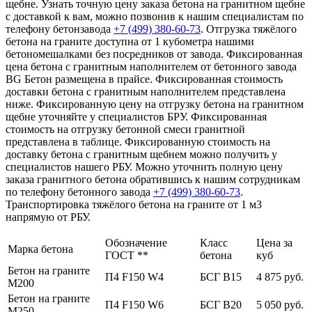
щебне. Узнать точную цену заказа бетона на гранитном щебне
с доставкой к вам, можно позвонив к нашим специалистам по
телефону бетонзавода
+7 (499)
380-60-73
. Отгрузка тяжёлого
бетона на граните доступна от 1 кубометра нашими
бетономешалками без посредников от завода. Фиксированная
цена бетона с гранитным наполнителем от бетонного завода
BG Бетон размещена в прайсе. Фиксированная стоимость
доставки бетона с гранитным наполнителем представлена
ниже. Фиксированную цену на отгрузку бетона на гранитном
щебне уточняйте у специалистов БРУ. Фиксированная
стоимость на отгрузку бетонной смеси гранитной
представлена в таблице. Фиксированную стоимость на
доставку бетона с гранитным щебнем можно получить у
специалистов нашего РБУ. Можно уточнить полную цену
заказа гранитного бетона обратившись к нашим сотрудникам
по телефону бетонного завода
+7 (499)
380-60-73
.
Транспортировка тяжёлого бетона на граните от 1 м3
напрямую от РБУ.
Обозначение
Класс
Цена за
Марка бетона
ГОСТ **
бетона
куб
Бетон на граните
П4 F150 W4
БСГ В15
4 875 руб.
М200
Бетон на граните
П4 F150 W6
БСГ В20
5 050 руб.
М250