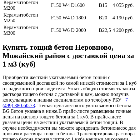
Керамзитобетон
F150 W4 D1600
В15
4 055 руб.
М200
Керамзитобетон
F150 W4 D 1800
В20
4 190 руб.
М250
Керамзитобетон
F150 W6 D 2000
В22,5
4 200 руб.
М300
Купить тощий бетон Неровново,
Можайский район с доставкой цена за
1 м3 (куб)
Приобрести жесткий укатываемый бетон тощий с
своевременной доставкой по самой низкой стоимости за 1 куб
от надежного производителя. Узнать общую стоимость заказа
раствора тощего бетона с доставкой к вам, можно получив
консультацию к нашим специалистам по телефону РБУ
+7
(499)
380-60-73
. Точная цена жесткого укатываемого бетона
BG Бетон указана в ниже.В прайс-листе размещены точные
цены на раствор тощего бетона за 1 куб. В прайс-листе
указаны цены на жесткий укатываемый бетон тощий. В
случае необходимости вы можете арендовать бетононасос для
прокачки раствора тощего бетона. Транспортировка раствора
тощего бетона производится от 1 куба нашими миксерами