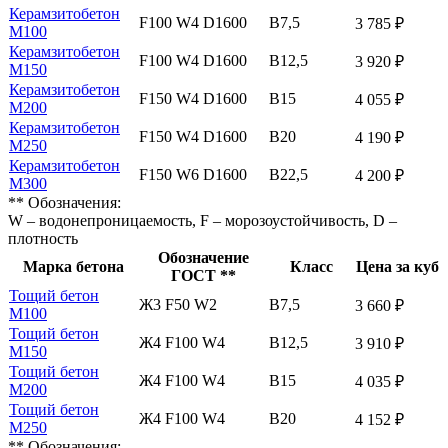
Керамзитобетон
F100 W4 D1600
В7,5
3 785 ₽
М100
Керамзитобетон
F100 W4 D1600
В12,5
3 920 ₽
М150
Керамзитобетон
F150 W4 D1600
В15
4 055 ₽
М200
Керамзитобетон
F150 W4 D1600
В20
4 190 ₽
М250
Керамзитобетон
F150 W6 D1600
В22,5
4 200 ₽
М300
** Обозначения:
W – водонепроницаемость, F – морозоустойчивость, D –
плотность
Обозначение
Марка бетона
Класс
Цена за куб
ГОСТ **
Тощий бетон
Ж3 F50 W2
В7,5
3 660 ₽
М100
Тощий бетон
Ж4 F100 W4
В12,5
3 910 ₽
М150
Тощий бетон
Ж4 F100 W4
В15
4 035 ₽
М200
Тощий бетон
Ж4 F100 W4
В20
4 152 ₽
М250
** Обозначения: