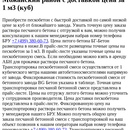
1 м3 (куб)
Приобрести пескобетон с быстрой доставкой по самой низкой
цене за куб от ближайшего завода. Узнать точную цену заказа
раствора песчаного бетона с отгрузкой к вам, можно получив
консультацию к нашим менеджерам набрав номер телефона
БРУ
+7 (499)
380-60-73
. Цена литого бетона БГ-Бетон
размещена в ниже.В прайс-листе размещены точные цены на
пескобетон за 1 м3. В прайс-листе указаны точные цены на
пескобетонную смесь. Если необходимо можно взять в аренду
АБН для прокачки раствора песчаного бетона.
Транспортировка пескобетонной смеси осуществляется от 1
кубического метра нашими автобетоносмесителями напрямую
от завода. Фиксированная стоимость пескобетонной смеси от
бетонного завода BG Бетон указана в таблице. Точная цена
транспортировки песчаной бетонной смеси представлена в
прайс-листе. Цены на отгрузку литого бетона можно уточнить
у сотрудников производителя. Цена доставки пескобетона
представлена в прайс-листе. Фиксированную цену на
транспортировку раствора песчаного бетона можно получить
у менеджеров нашего БРУ. Можно получить общую цену
заказа песчаной бетонной смеси с транспортировкой на ваш
объект позвонив к нашим операторам набрав номер телефона
производства
+7 (499)
380-60-73
. Транспортировка песчаной