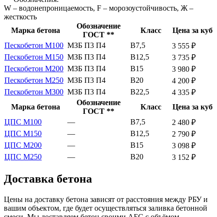
W – водонепроницаемость, F – морозоустойчивость, Ж –
жесткость
Обозначение
Марка бетона
Класс
Цена за куб
ГОСТ **
Пескобетон М100
МЗБ П3 П4
В7,5
3 555 ₽
Пескобетон М150
МЗБ П3 П4
В12,5
3 735 ₽
Пескобетон М200
МЗБ П3 П4
В15
3 980 ₽
Пескобетон М250
МЗБ П3 П4
В20
4 200 ₽
Пескобетон М300
МЗБ П3 П4
В22,5
4 335 ₽
Обозначение
Марка бетона
Класс
Цена за куб
ГОСТ **
ЦПС М100
—
В7,5
2 480 ₽
ЦПС М150
—
В12,5
2 790 ₽
ЦПС М200
—
В15
3 098 ₽
ЦПС М250
—
В20
3 152 ₽
Доставка бетона
Цены на доставку бетона зависят от расстояния между РБУ и
вашим объектом, где будет осуществляться заливка бетонной
смеси. Мы доставляем бетон своими АБС с объёмом