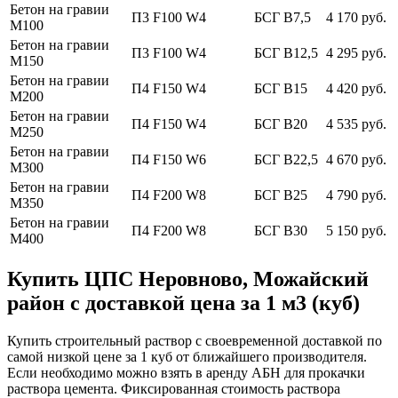
Бетон на гравии
П3 F100 W4
БСГ В7,5
4 170 руб.
М100
Бетон на гравии
П3 F100 W4
БСГ В12,5
4 295 руб.
М150
Бетон на гравии
П4 F150 W4
БСГ В15
4 420 руб.
М200
Бетон на гравии
П4 F150 W4
БСГ В20
4 535 руб.
М250
Бетон на гравии
П4 F150 W6
БСГ В22,5
4 670 руб.
М300
Бетон на гравии
П4 F200 W8
БСГ В25
4 790 руб.
М350
Бетон на гравии
П4 F200 W8
БСГ В30
5 150 руб.
М400
Купить ЦПС Неровново, Можайский
район с доставкой цена за 1 м3 (куб)
Купить строительный раствор с своевременной доставкой по
самой низкой цене за 1 куб от ближайшего производителя.
Если необходимо можно взять в аренду АБН для прокачки
раствора цемента. Фиксированная стоимость раствора