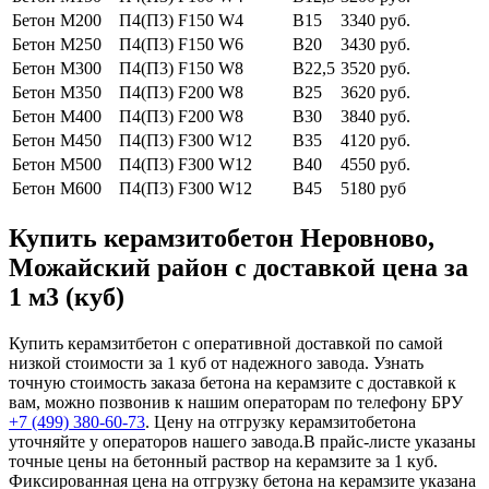
Бетон М200
П4(П3) F150 W4
В15
3340 руб.
Бетон М250
П4(П3) F150 W6
В20
3430 руб.
Бетон М300
П4(П3) F150 W8
В22,5
3520 руб.
Бетон М350
П4(П3) F200 W8
В25
3620 руб.
Бетон М400
П4(П3) F200 W8
В30
3840 руб.
Бетон М450
П4(П3) F300 W12
В35
4120 руб.
Бетон М500
П4(П3) F300 W12
В40
4550 руб.
Бетон М600
П4(П3) F300 W12
В45
5180 руб
Купить керамзитобетон Неровново,
Можайский район с доставкой цена за
1 м3 (куб)
Купить керамзитбетон с оперативной доставкой по самой
низкой стоимости за 1 куб от надежного завода. Узнать
точную стоимость заказа бетона на керамзите с доставкой к
вам, можно позвонив к нашим операторам по телефону БРУ
+7 (499)
380-60-73
. Цену на отгрузку керамзитобетона
уточняйте у операторов нашего завода.В прайс-листе указаны
точные цены на бетонный раствор на керамзите за 1 куб.
Фиксированная цена на отгрузку бетона на керамзите указана