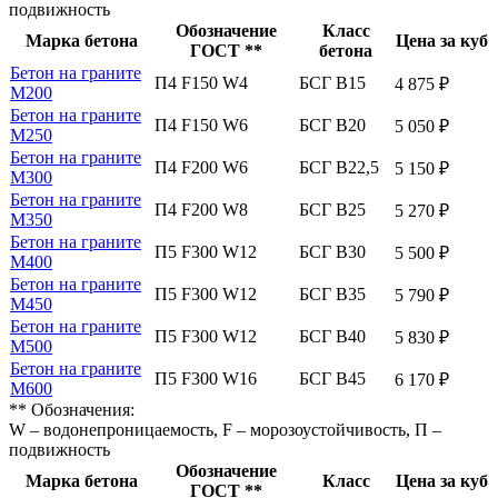
подвижность
Обозначение
Класс
Марка бетона
Цена за куб
ГОСТ **
бетона
Бетон на граните
П4 F150 W4
БСГ В15
4 875 ₽
М200
Бетон на граните
П4 F150 W6
БСГ В20
5 050 ₽
М250
Бетон на граните
П4 F200 W6
БСГ В22,5
5 150 ₽
М300
Бетон на граните
П4 F200 W8
БСГ В25
5 270 ₽
М350
Бетон на граните
П5 F300 W12
БСГ В30
5 500 ₽
М400
Бетон на граните
П5 F300 W12
БСГ В35
5 790 ₽
М450
Бетон на граните
П5 F300 W12
БСГ В40
5 830 ₽
М500
Бетон на граните
П5 F300 W16
БСГ В45
6 170 ₽
М600
** Обозначения:
W – водонепроницаемость, F – морозоустойчивость, П –
подвижность
Обозначение
Марка бетона
Класс
Цена за куб
ГОСТ **