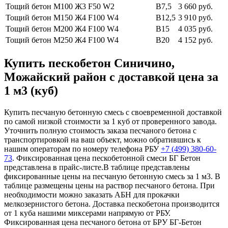
Тощий бетон М100
Ж3 F50 W2
В7,5
3 660 руб.
Тощий бетон М150
Ж4 F100 W4
В12,5
3 910 руб.
Тощий бетон М200
Ж4 F100 W4
В15
4 035 руб.
Тощий бетон М250
Ж4 F100 W4
В20
4 152 руб.
Купить пескобетон Синичино,
Можайский район с доставкой цена за
1 м3 (куб)
Купить песчаную бетонную смесь с своевременной доставкой
по самой низкой стоимости за 1 куб от проверенного завода.
Уточнить полную стоимость заказа песчаного бетона с
транспортировкой на ваш объект, можно обратившись к
нашим операторам по номеру телефона РБУ
+7 (499)
380-60-
73
. Фиксированная цена пескобетонной смеси БГ Бетон
представлена в прайс-листе.В таблице представлены
фиксированные цены на песчаную бетонную смесь за 1 м3. В
таблице размещены цены на раствор песчаного бетона. При
необходимости можно заказать АБН для прокачки
мелкозернистого бетона. Доставка пескобетона производится
от 1 куба нашими миксерами напрямую от РБУ.
Фиксированная цена песчаного бетона от БРУ БГ-Бетон