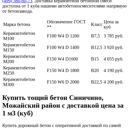
(499)
380-60-73
. Доставка керамзитной бетонной смеси
доступна от 1 куба нашими автобетоносмесителями напрямую
от бетонзавода.
Обозначение ГОСТ
Цена за
Марка бетона
Класс
**
куб
Керамзитобетон
F100 W4 D 1200
В7,5
3 785 руб.
М100
Керамзитобетон
F100 W4 D 1400
В12,5
3 920 руб.
М150
Керамзитобетон
F150 W4 D1600
В15
4 055 руб.
М200
Керамзитобетон
F150 W4 D 1800
В20
4 190 руб.
М250
Керамзитобетон
F150 W6 D 2000
В22,5
4 200 руб.
М300
Купить тощий бетон Синичино,
Можайский район с доставкой цена за
1 м3 (куб)
Купить дорожный бетон с оперативной доставкой по самой