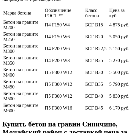
Обозначение
Класс
Цена за
Марка бетона
ГОСТ **
бетона
куб
Бетон на граните
П4 F150 W4
БСГ В15
4 875 руб.
М200
Бетон на граните
П4 F150 W6
БСГ В20
5 050 руб.
М250
Бетон на граните
П4 F200 W6
БСГ В22,5
5 150 руб.
М300
Бетон на граните
П4 F200 W8
БСГ В25
5 270 руб.
М350
Бетон на граните
П5 F300 W12
БСГ В30
5 500 руб.
М400
Бетон на граните
П5 F300 W12
БСГ В35
5 790 руб.
М450
Бетон на граните
П5 F300 W12
БСГ В40
5 830 руб.
М500
Бетон на граните
П5 F300 W16
БСГ В45
6 170 руб.
М600
Купить бетон на гравии Синичино,
Можайский район с доставкой цена за