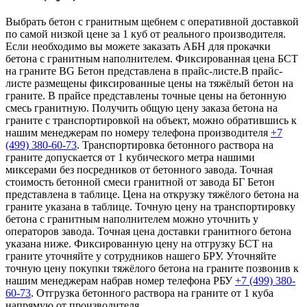
Выбрать бетон с гранитным щебнем с оперативной доставкой
по самой низкой цене за 1 куб от реального производителя.
Если необходимо вы можете заказать АБН для прокачки
бетона с гранитным наполнителем. Фиксированная цена БСТ
на граните BG Бетон представлена в прайс-листе.В прайс-
листе размещены фиксированные цены на тяжёлый бетон на
граните. В прайсе представлены точные цены на бетонную
смесь гранитную. Получить общую цену заказа бетона на
граните с транспортировкой на объект, можно обратившись к
нашим менеджерам по номеру телефона производителя
+7
(499)
380-60-73
. Транспортировка бетонного раствора на
граните допускается от 1 кубического метра нашими
миксерами без посредников от бетонного завода. Точная
стоимость бетонной смеси гранитной от завода БГ Бетон
представлена в таблице. Цена на открузку тяжёлого бетона на
граните указана в таблице. Точную цену на транспортировку
бетона с гранитным наполнителем можно уточнить у
операторов завода. Точная цена доставки гранитного бетона
указана ниже. Фиксированную цену на отгрузку БСТ на
граните уточняйте у сотрудников нашего БРУ. Уточняйте
точную цену покупки тяжёлого бетона на граните позвонив к
нашим менеджерам набрав номер телефона РБУ
+7 (499)
380-
60-73
. Отгрузка бетонного раствора на граните от 1 куба
напрямую от производителя.