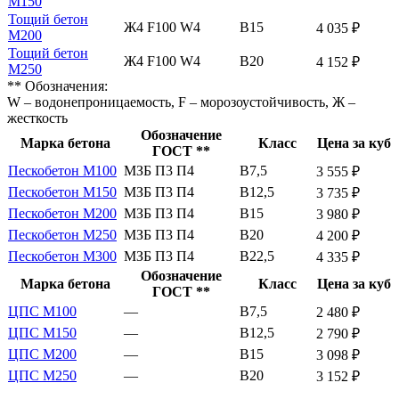
М150
Тощий бетон
Ж4 F100 W4
В15
4 035 ₽
М200
Тощий бетон
Ж4 F100 W4
В20
4 152 ₽
М250
** Обозначения:
W – водонепроницаемость, F – морозоустойчивость, Ж –
жесткость
Обозначение
Марка бетона
Класс
Цена за куб
ГОСТ **
Пескобетон М100
МЗБ П3 П4
В7,5
3 555 ₽
Пескобетон М150
МЗБ П3 П4
В12,5
3 735 ₽
Пескобетон М200
МЗБ П3 П4
В15
3 980 ₽
Пескобетон М250
МЗБ П3 П4
В20
4 200 ₽
Пескобетон М300
МЗБ П3 П4
В22,5
4 335 ₽
Обозначение
Марка бетона
Класс
Цена за куб
ГОСТ **
ЦПС М100
—
В7,5
2 480 ₽
ЦПС М150
—
В12,5
2 790 ₽
ЦПС М200
—
В15
3 098 ₽
ЦПС М250
—
В20
3 152 ₽