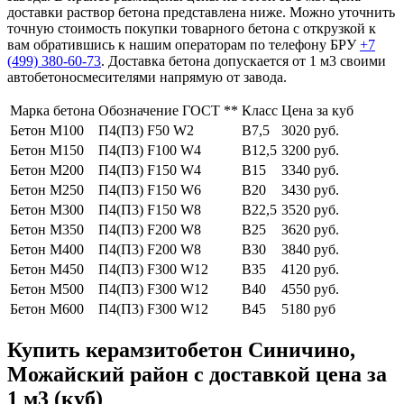
доставки раствор бетона представлена ниже. Можно уточнить
точную стоимость покупки товарного бетона с открузкой к
вам обратившись к нашим операторам по телефону БРУ
+7
(499)
380-60-73
. Доставка бетона допускается от 1 м3 своими
автобетоносмесителями напрямую от завода.
Марка бетона
Обозначение ГОСТ **
Класс
Цена за куб
Бетон М100
П4(П3) F50 W2
В7,5
3020 руб.
Бетон М150
П4(П3) F100 W4
В12,5
3200 руб.
Бетон М200
П4(П3) F150 W4
В15
3340 руб.
Бетон М250
П4(П3) F150 W6
В20
3430 руб.
Бетон М300
П4(П3) F150 W8
В22,5
3520 руб.
Бетон М350
П4(П3) F200 W8
В25
3620 руб.
Бетон М400
П4(П3) F200 W8
В30
3840 руб.
Бетон М450
П4(П3) F300 W12
В35
4120 руб.
Бетон М500
П4(П3) F300 W12
В40
4550 руб.
Бетон М600
П4(П3) F300 W12
В45
5180 руб
Купить керамзитобетон Синичино,
Можайский район с доставкой цена за
1 м3 (куб)