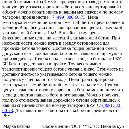
низкой стоимости за 1 м3 от проверенного завода. Уточнить
точную цену заказа дорожного бетона с транспортировкой на
объект, можно обратившись к нашим менеджерам по номеру
телефона производства
+7 (499)
380-60-73
. Цена
жесткоукатываемой бетонной смеси БГ Бетон представлена в
таблице.В прайсе указаны фиксированные цены на жесткий
укатываемый бетон за 1 м3. В прайсе размещены
фиксированные цены на жесткий укатываемый бетон. При
необходимости можно взять в аренду бетононасос для
прокачки бетона тощего. Доставка тощей бетонной смеси
допускается от 1 м3 нашими бетономешалками напрямую от
производителя. Точная цена раствора тощего бетона от РБУ
БГ Бетон представлена в прайсе. Точная стоимость
транспортировки тощего бетона указана ниже. Стоимость на
доставку жесткого укатываемого бетона тощего можно
получить у специалистов завода. Цена транспортировки
жесткоукатываемой бетонной смеси указана ниже. Точную
цену на транспортировку дорожного бетона можно получить
у специалистов нашего бетонного завода. Можно получить
полную стоимость заказа дорожного бетона обратившись к
нашим специалистам по номеру телефона БРУ
+7 (499)
380-
60-73
. Доставка тощего бетона от 1 м3 без посредников от
РБУ.
Марка бетона
Обозначение ГОСТ **
Класс
Цена за куб