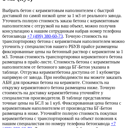
Выбрать бетон с керамзитовым наполнителем с быстрой
доставкой по самой низкой цене за 1 м3 от реального завода.
Уточнить полную стоимость заказа бетона с керамзитовым
наполнителем с отгрузкой на ваш объект, можно получив
консультацию к нашим сотрудникам набрав номер телефона
бетонзавода
+7 (499)
380-60-73
. Точную стоимость на
транспортировку бетона с керамзитным наполнителем можно
уточнить у специалистов нашего РБУ.В прайсе размещены
фиксированные цены на бетонный раствор с керамзитом за 1
м3. Точная стоимость транспортировки керамзитного бетона
размещена в прайс-листе. Стоимость бетона с керамзитным
наполнителем от бетонного завода БГ-Бетон указана в
таблице. Отгрузка керамзитбетона доступна от 1 кубометра
напрямую от завода. При необходимости вы можете заказать
АБН для прокачки бетона на керамзите. Стоимость на
открузку керамзитового бетона размещена ниже. Точную
стоимость на доставку керамзитбетона уточняйте у
специалистов производителя. В таблице представлены
точные цены на БСЛ за 1 куб. Фиксированная цена бетона с
керамзитовым наполнителем от производства БГ-Бетон
размещена в ниже. Уточняйте полную стоимость покупки
керамзитбетона с транспортировкой на объект позвонив к
нашим специалистам по номеру телефона бетонзавода
+7