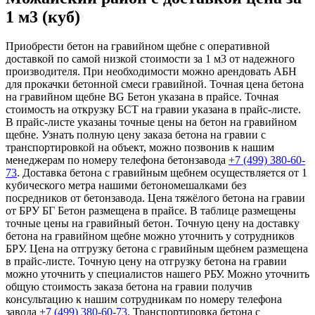
1 м3 (куб)
Приобрести бетон на гравийном щебне с оперативной
доставкой по самой низкой стоимости за 1 м3 от надежного
производителя. При необходимости можно арендовать АБН
для прокачки бетонной смеси гравийной. Точная цена бетона
на гравийном щебне BG Бетон указана в прайсе. Точная
стоимость на открузку БСТ на гравии указана в прайс-листе.
В прайс-листе указаны точные цены на бетон на гравийном
щебне. Узнать полную цену заказа бетона на гравии с
транспортировкой на объект, можно позвонив к нашим
менеджерам по номеру телефона бетонзавода
+7 (499)
380-60-
73
. Доставка бетона с гравийным щебнем осуществляется от 1
кубического метра нашими бетономешалками без
посредников от бетонзавода. Цена тяжёлого бетона на гравии
от БРУ БГ Бетон размещена в прайсе. В таблице размещены
точные цены на гравийный бетон. Точную цену на доставку
бетона на гравийном щебне можно уточнить у сотрудников
БРУ. Цена на отгрузку бетона с гравийным щебнем размещена
в прайс-листе. Точную цену на отгрузку бетона на гравии
можно уточнить у специалистов нашего РБУ. Можно уточнить
общую стоимость заказа бетона на гравии получив
консультацию к нашим сотрудникам по номеру телефона
завода
+7 (499)
380-60-73
. Транспортировка бетона с