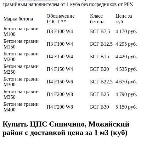
гравийным наполнителем от 1 куба без посредников от РБУ.
Обозначение
Класс
Цена за
Марка бетона
ГОСТ **
бетона
куб
Бетон на гравии
П3 F100 W4
БСГ В7,5
4 170 руб.
М100
Бетон на гравии
П3 F100 W4
БСГ В12,5
4 295 руб.
М150
Бетон на гравии
П4 F150 W4
БСГ В15
4 420 руб.
М200
Бетон на гравии
П4 F150 W4
БСГ В20
4 535 руб.
М250
Бетон на гравии
П4 F150 W6
БСГ В22,5
4 670 руб.
М300
Бетон на гравии
П4 F200 W8
БСГ В25
4 790 руб.
М350
Бетон на гравии
П4 F200 W8
БСГ В30
5 150 руб.
М400
Купить ЦПС Синичино, Можайский
район с доставкой цена за 1 м3 (куб)