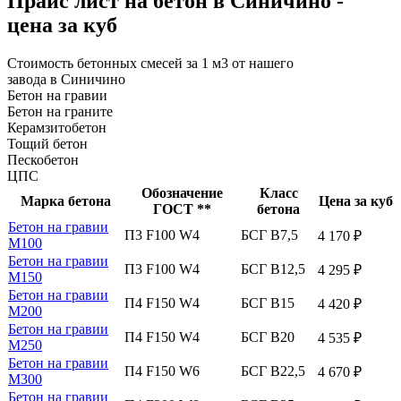
Прайс лист на бетон в Синичино -
цена за куб
Стоимость бетонных смесей за 1 м3 от нашего
завода в Синичино
Бетон на гравии
Бетон на граните
Керамзитобетон
Тощий бетон
Пескобетон
ЦПС
Обозначение
Класс
Марка бетона
Цена за куб
ГОСТ **
бетона
Бетон на гравии
П3 F100 W4
БСГ В7,5
4 170 ₽
М100
Бетон на гравии
П3 F100 W4
БСГ В12,5
4 295 ₽
М150
Бетон на гравии
П4 F150 W4
БСГ В15
4 420 ₽
М200
Бетон на гравии
П4 F150 W4
БСГ В20
4 535 ₽
М250
Бетон на гравии
П4 F150 W6
БСГ В22,5
4 670 ₽
М300
Бетон на гравии