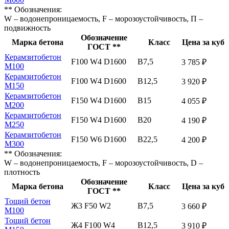
** Обозначения:
W – водонепроницаемость, F – морозоустойчивость, П –
подвижность
Обозначение
Марка бетона
Класс
Цена за куб
ГОСТ **
Керамзитобетон
F100 W4 D1600
В7,5
3 785 ₽
М100
Керамзитобетон
F100 W4 D1600
В12,5
3 920 ₽
М150
Керамзитобетон
F150 W4 D1600
В15
4 055 ₽
М200
Керамзитобетон
F150 W4 D1600
В20
4 190 ₽
М250
Керамзитобетон
F150 W6 D1600
В22,5
4 200 ₽
М300
** Обозначения:
W – водонепроницаемость, F – морозоустойчивость, D –
плотность
Обозначение
Марка бетона
Класс
Цена за куб
ГОСТ **
Тощий бетон
Ж3 F50 W2
В7,5
3 660 ₽
М100
Тощий бетон
Ж4 F100 W4
В12,5
3 910 ₽