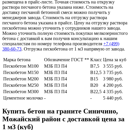
размещена в прайс-листе. Точная стоимость на открузку
раствора песчаного бетона указана ниже. Стоимость на
доставку песчаной бетонной смеси можно получить у
менеджеров завода. Стоимость на отгрузку раствора
песчаного бетона указана в прайсе. Цену на отгрузку раствора
пескобетона можно уточнить у сотрудников нашего завода.
Можно уточнить полную стоимость покупки мелкозернистого
бетона с доставкой к вам получив консультацию к нашим
специалистам по номеру телефона производителя
+7 (499)
380-60-73
. Отгрузка пескобетона от 1 м3 напрямую от завода.
Марка бетона
Обозначение ГОСТ **
Класс
Цена за куб
Пескобетон М100
МЗБ П3 П4
В7,5
3 555 руб.
Пескобетон М150
МЗБ П3 П4
В12,5
3 735 руб.
Пескобетон М200
МЗБ П3 П4
В15
3 980 руб.
Пескобетон М250
МЗБ П3 П4
В20
4 200 руб.
Пескобетон М300
МЗБ П3 П4
В22,5
4 335 руб.
Цементное молочко
-
-
5 440 руб.
Купить бетон на граните Синичино,
Можайский район с доставкой цена за
1 м3 (куб)