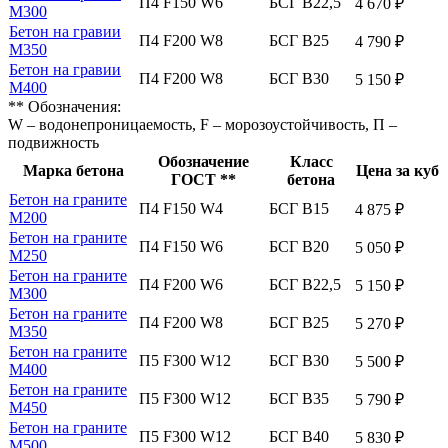
П4 F150 W6
БСГ В22,5
4 670 ₽
М300
Бетон на гравии
П4 F200 W8
БСГ В25
4 790 ₽
М350
Бетон на гравии
П4 F200 W8
БСГ В30
5 150 ₽
М400
** Обозначения:
W – водонепроницаемость, F – морозоустойчивость, П –
подвижность
Обозначение
Класс
Марка бетона
Цена за куб
ГОСТ **
бетона
Бетон на граните
П4 F150 W4
БСГ В15
4 875 ₽
М200
Бетон на граните
П4 F150 W6
БСГ В20
5 050 ₽
М250
Бетон на граните
П4 F200 W6
БСГ В22,5
5 150 ₽
М300
Бетон на граните
П4 F200 W8
БСГ В25
5 270 ₽
М350
Бетон на граните
П5 F300 W12
БСГ В30
5 500 ₽
М400
Бетон на граните
П5 F300 W12
БСГ В35
5 790 ₽
М450
Бетон на граните
П5 F300 W12
БСГ В40
5 830 ₽
М500