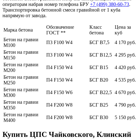
операторам набрав номер телефона БРУ
+7 (499)
380-60-73
.
Транспортировка бетонной смеси гравийной от 1 куба
напрямую от завода.
Обозначение
Класс
Цена за
Марка бетона
ГОСТ **
бетона
куб
Бетон на гравии
П3 F100 W4
БСГ В7,5
4 170 руб.
М100
Бетон на гравии
П3 F100 W4
БСГ В12,5
4 295 руб.
М150
Бетон на гравии
П4 F150 W4
БСГ В15
4 420 руб.
М200
Бетон на гравии
П4 F150 W4
БСГ В20
4 535 руб.
М250
Бетон на гравии
П4 F150 W6
БСГ В22,5
4 670 руб.
М300
Бетон на гравии
П4 F200 W8
БСГ В25
4 790 руб.
М350
Бетон на гравии
П4 F200 W8
БСГ В30
5 150 руб.
М400
Купить ЦПС Чайковского, Клинский