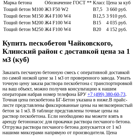
Марка бетона
Обозначение ГОСТ **
Класс
Цена за куб
Тощий бетон М100
Ж3 F50 W2
В7,5
3 660 руб.
Тощий бетон М150
Ж4 F100 W4
В12,5
3 910 руб.
Тощий бетон М200
Ж4 F100 W4
В15
4 035 руб.
Тощий бетон М250
Ж4 F100 W4
В20
4 152 руб.
Купить пескобетон Чайковского,
Клинский район с доставкой цена за 1
м3 (куб)
Заказать песчаную бетонную смесь с оперативной доставкой
по самой низкой цене за 1 м3 от проверенного завода. Узнать
точную цену заказа раствора пескобетона с транспортировкой
на ваш объект, можно получив консультацию к нашим
операторам набрав номер телефона БРУ
+7 (499)
380-60-73
.
Точная цена пескобетона БГ-Бетон указана в ниже.В прайс-
листе представлены фиксированные цены на мелкозернистый
бетон за 1 м3. В таблице представлены точные цены на
раствор пескобетона. Если необходимо вы можете взять в
аренду бетононасос для прокачки раствора песчаного бетона.
Отгрузка раствора песчаного бетона допускается от 1 м3
нашими миксерами напрямую от производителя. Цена