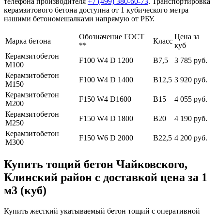
телефона производителя
+7 (499)
380-60-73
. Транспортировка
керамзитового бетона доступна от 1 кубического метра
нашими бетономешалками напрямую от РБУ.
Обозначение ГОСТ
Цена за
Марка бетона
Класс
**
куб
Керамзитобетон
F100 W4 D 1200
В7,5
3 785 руб.
М100
Керамзитобетон
F100 W4 D 1400
В12,5
3 920 руб.
М150
Керамзитобетон
F150 W4 D1600
В15
4 055 руб.
М200
Керамзитобетон
F150 W4 D 1800
В20
4 190 руб.
М250
Керамзитобетон
F150 W6 D 2000
В22,5
4 200 руб.
М300
Купить тощий бетон Чайковского,
Клинский район с доставкой цена за 1
м3 (куб)
Купить жесткий укатываемый бетон тощий с оперативной