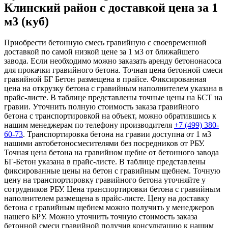
Клинский район с доставкой цена за 1
м3 (куб)
Приобрести бетонную смесь гравийную с своевременной
доставкой по самой низкой цене за 1 м3 от ближайшего
завода. Если необходимо можно заказать аренду бетононасоса
для прокачки гравийного бетона. Точная цена бетонной смеси
гравийной БГ Бетон размещена в прайсе. Фиксированная
цена на открузку бетона с гравийным наполнителем указана в
прайс-листе. В таблице представлены точные цены на БСТ на
гравии. Уточнить полную стоимость заказа гравийного
бетона с транспортировкой на объект, можно обратившись к
нашим менеджерам по телефону производителя
+7 (499)
380-
60-73
. Транспортировка бетона на гравии доступна от 1 м3
нашими автобетоносмесителями без посредников от РБУ.
Точная цена бетона на гравийном щебне от бетонного завода
БГ-Бетон указана в прайс-листе. В таблице представлены
фиксированные цены на бетон с гравийным щебнем. Точную
цену на транспортировку гравийного бетона уточняйте у
сотрудников РБУ. Цена транспортировки бетона с гравийным
наполнителем размещена в прайс-листе. Цену на доставку
бетона с гравийным щебнем можно получить у менеджеров
нашего БРУ. Можно уточнить точную стоимость заказа
бетонной смеси гравийной получив консультацию к нашим