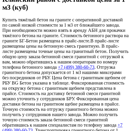
м3 (куб)
Купить тяжёлый бетон на граните с оперативной доставкой
по самой низкой стоимости за 1 м3 от ближайшего завода.
При необходимости можно взять в аренду АБН для прокачки
тяжёлого бетона на граните. Стоимость бетонного раствора на
граните БГ-Бетон размещена в прайс-листе.В прайс-листе
размещены цены на бетонную смесь гранитную. В прайс-
листе размещены точные цены на гранитный бетон. Получить
общую цену заказа бетонной смеси гранитной с отгрузкой к
вам, можно обратившись к нашим операторам по номеру
телефона бетонного завода
+7 (499)
380-60-73
. Отгрузка
гранитного бетона допускается от 1 м3 нашими миксерами
без посредников от РБУ. Цена бетона с гранитным щебнем от
РБУ BG Бетон указана в таблице. Фиксированная стоимость
на открузку бетона с гранитным щебнем представлена в
прайсе. Стоимость на доставку бетонной смеси гранитной
можно уточнить у сотрудников БРУ. Фиксированная цена
доставки бетона на гранитном щебне размещена в прайсе.
Точную стоимость на отгрузку гранитного бетона можно
получить у сотрудников нашего завода. Можно получить
точную стоимость заказа бетонной смеси гранитной
обратившись к нашим специалистам по телефону завода
+7
(499)
380-60-73
. Транспортировка гранитного бетона от 1