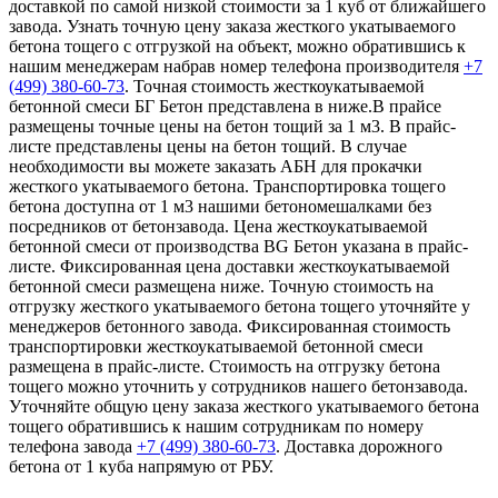
доставкой по самой низкой стоимости за 1 куб от ближайшего
завода. Узнать точную цену заказа жесткого укатываемого
бетона тощего с отгрузкой на объект, можно обратившись к
нашим менеджерам набрав номер телефона производителя
+7
(499)
380-60-73
. Точная стоимость жесткоукатываемой
бетонной смеси БГ Бетон представлена в ниже.В прайсе
размещены точные цены на бетон тощий за 1 м3. В прайс-
листе представлены цены на бетон тощий. В случае
необходимости вы можете заказать АБН для прокачки
жесткого укатываемого бетона. Транспортировка тощего
бетона доступна от 1 м3 нашими бетономешалками без
посредников от бетонзавода. Цена жесткоукатываемой
бетонной смеси от производства BG Бетон указана в прайс-
листе. Фиксированная цена доставки жесткоукатываемой
бетонной смеси размещена ниже. Точную стоимость на
отгрузку жесткого укатываемого бетона тощего уточняйте у
менеджеров бетонного завода. Фиксированная стоимость
транспортировки жесткоукатываемой бетонной смеси
размещена в прайс-листе. Стоимость на отгрузку бетона
тощего можно уточнить у сотрудников нашего бетонзавода.
Уточняйте общую цену заказа жесткого укатываемого бетона
тощего обратившись к нашим сотрудникам по номеру
телефона завода
+7 (499)
380-60-73
. Доставка дорожного
бетона от 1 куба напрямую от РБУ.