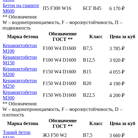
Бетон на граните
П5 F300 W16
БСГ В45
6 170 ₽
М600
** Обозначения:
W – водонепроницаемость, F – морозоустойчивость, П –
подвижность
Обозначение
Марка бетона
Класс
Цена за куб
ГОСТ **
Керамзитобетон
F100 W4 D1600
В7,5
3 785 ₽
М100
Керамзитобетон
F100 W4 D1600
В12,5
3 920 ₽
М150
Керамзитобетон
F150 W4 D1600
В15
4 055 ₽
М200
Керамзитобетон
F150 W4 D1600
В20
4 190 ₽
М250
Керамзитобетон
F150 W6 D1600
В22,5
4 200 ₽
М300
** Обозначения:
W – водонепроницаемость, F – морозоустойчивость, D –
плотность
Обозначение
Марка бетона
Класс
Цена за куб
ГОСТ **
Тощий бетон
Ж3 F50 W2
В7,5
3 660 ₽
М100