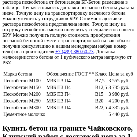
раствора пескобетона от бетонзавода БГ-Бетон размещена в
таблице. Точная стоимость доставки песчаного бетона указана
ниже. Точную цену на транспортировку песчаного бетона
можно уточнить у сотрудников БРУ. Стоимость доставки
раствора пескобетона представлена ниже. Точную цену на
отгрузку пескобетона можно получить у специалистов нашего
БРУ. Можно получить полную стоимость приобретения
песчаной бетонной смеси с транспортировкой на ваш объект
получив консультацию к нашим менеджерам набрав номер
телефона производителя
+7 (499)
380-60-73
. Доставка
мелкозернистого бетона от 1 кубического метра напрямую от
РБУ.
Марка бетона
Обозначение ГОСТ **
Класс
Цена за куб
Пескобетон М100
МЗБ П3 П4
В7,5
3 555 руб.
Пескобетон М150
МЗБ П3 П4
В12,5
3 735 руб.
Пескобетон М200
МЗБ П3 П4
В15
3 980 руб.
Пескобетон М250
МЗБ П3 П4
В20
4 200 руб.
Пескобетон М300
МЗБ П3 П4
В22,5
4 335 руб.
Цементное молочко
-
-
5 440 руб.
Купить бетон на граните Чайковского,
Клинский район с доставкой цена за 1