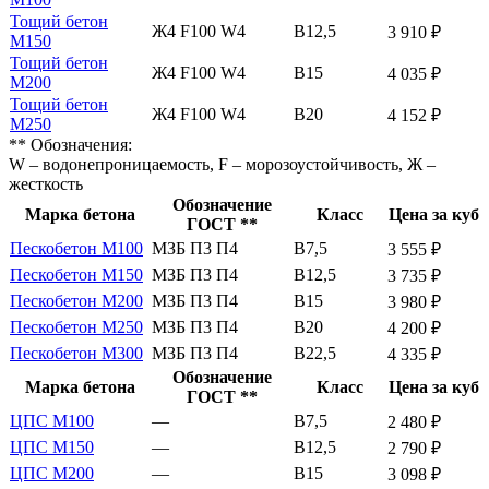
Тощий бетон
Ж4 F100 W4
В12,5
3 910 ₽
М150
Тощий бетон
Ж4 F100 W4
В15
4 035 ₽
М200
Тощий бетон
Ж4 F100 W4
В20
4 152 ₽
М250
** Обозначения:
W – водонепроницаемость, F – морозоустойчивость, Ж –
жесткость
Обозначение
Марка бетона
Класс
Цена за куб
ГОСТ **
Пескобетон М100
МЗБ П3 П4
В7,5
3 555 ₽
Пескобетон М150
МЗБ П3 П4
В12,5
3 735 ₽
Пескобетон М200
МЗБ П3 П4
В15
3 980 ₽
Пескобетон М250
МЗБ П3 П4
В20
4 200 ₽
Пескобетон М300
МЗБ П3 П4
В22,5
4 335 ₽
Обозначение
Марка бетона
Класс
Цена за куб
ГОСТ **
ЦПС М100
—
В7,5
2 480 ₽
ЦПС М150
—
В12,5
2 790 ₽
ЦПС М200
—
В15
3 098 ₽