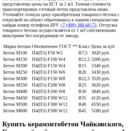
представлены цены на БСТ за 1 м3. Точная стоимость
транспортировки готовый бетон представлена ниже.
Уточняйте точную цену приобретения товарного бетона с
открузкой на объект обратившись к нашим специалистам
набрав номер телефона БРУ
+7 (499)
380-60-73
. Отгрузка
товарного бетона осуществляется от 1 м3 собственными
миксерами без посредников от завода.
Марка бетона
Обозначение ГОСТ **
Класс
Цена за куб
Бетон М100
П4(П3) F50 W2
В7,5
3020 руб.
Бетон М150
П4(П3) F100 W4
В12,5
3200 руб.
Бетон М200
П4(П3) F150 W4
В15
3340 руб.
Бетон М250
П4(П3) F150 W6
В20
3430 руб.
Бетон М300
П4(П3) F150 W8
В22,5
3520 руб.
Бетон М350
П4(П3) F200 W8
В25
3620 руб.
Бетон М400
П4(П3) F200 W8
В30
3840 руб.
Бетон М450
П4(П3) F300 W12
В35
4120 руб.
Бетон М500
П4(П3) F300 W12
В40
4550 руб.
Бетон М600
П4(П3) F300 W12
В45
5180 руб
Купить керамзитобетон Чайковского,