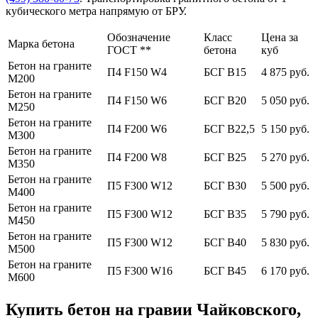
кубического метра напрямую от БРУ.
Обозначение
Класс
Цена за
Марка бетона
ГОСТ **
бетона
куб
Бетон на граните
П4 F150 W4
БСГ В15
4 875 руб.
М200
Бетон на граните
П4 F150 W6
БСГ В20
5 050 руб.
М250
Бетон на граните
П4 F200 W6
БСГ В22,5
5 150 руб.
М300
Бетон на граните
П4 F200 W8
БСГ В25
5 270 руб.
М350
Бетон на граните
П5 F300 W12
БСГ В30
5 500 руб.
М400
Бетон на граните
П5 F300 W12
БСГ В35
5 790 руб.
М450
Бетон на граните
П5 F300 W12
БСГ В40
5 830 руб.
М500
Бетон на граните
П5 F300 W16
БСГ В45
6 170 руб.
М600
Купить бетон на гравии Чайковского,