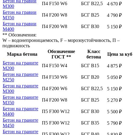
Бетон на гравии
П4 F150 W6
БСГ В22,5
4 670 ₽
М300
Бетон на гравии
П4 F200 W8
БСГ В25
4 790 ₽
М350
Бетон на гравии
П4 F200 W8
БСГ В30
5 150 ₽
М400
** Обозначения:
W – водонепроницаемость, F – морозоустойчивость, П –
подвижность
Обозначение
Класс
Марка бетона
Цена за куб
ГОСТ **
бетона
Бетон на граните
П4 F150 W4
БСГ В15
4 875 ₽
М200
Бетон на граните
П4 F150 W6
БСГ В20
5 050 ₽
М250
Бетон на граните
П4 F200 W6
БСГ В22,5
5 150 ₽
М300
Бетон на граните
П4 F200 W8
БСГ В25
5 270 ₽
М350
Бетон на граните
П5 F300 W12
БСГ В30
5 500 ₽
М400
Бетон на граните
П5 F300 W12
БСГ В35
5 790 ₽
М450
Бетон на граните
П5 F300 W12
БСГ В40
5 830 ₽