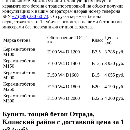
в прайс-листе. Можно уточнить точную цену покупки
керамзитного бетона с транспортировкой на объект получив
консультацию к нашим операторам набрав номер телефона
БРУ
+7 (499)
380-60-73
. Отгрузка керамзитбетона
осуществляется от 1 кубического метра нашими бетонными
миксерами без посредников от производства.
Обозначение ГОСТ
Цена за
Марка бетона
Класс
**
куб
Керамзитобетон
F100 W4 D 1200
В7,5
3 785 руб.
М100
Керамзитобетон
F100 W4 D 1400
В12,5
3 920 руб.
М150
Керамзитобетон
F150 W4 D1600
В15
4 055 руб.
М200
Керамзитобетон
F150 W4 D 1800
В20
4 190 руб.
М250
Керамзитобетон
F150 W6 D 2000
В22,5
4 200 руб.
М300
Купить тощий бетон Отрада,
Клинский район с доставкой цена за 1
м3 (куб)