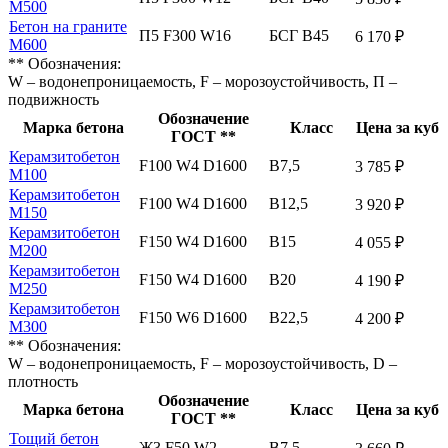
М500
Бетон на граните
П5 F300 W16
БСГ В45
6 170 ₽
М600
** Обозначения:
W – водонепроницаемость, F – морозоустойчивость, П –
подвижность
Обозначение
Марка бетона
Класс
Цена за куб
ГОСТ **
Керамзитобетон
F100 W4 D1600
В7,5
3 785 ₽
М100
Керамзитобетон
F100 W4 D1600
В12,5
3 920 ₽
М150
Керамзитобетон
F150 W4 D1600
В15
4 055 ₽
М200
Керамзитобетон
F150 W4 D1600
В20
4 190 ₽
М250
Керамзитобетон
F150 W6 D1600
В22,5
4 200 ₽
М300
** Обозначения:
W – водонепроницаемость, F – морозоустойчивость, D –
плотность
Обозначение
Марка бетона
Класс
Цена за куб
ГОСТ **
Тощий бетон
Ж3 F50 W2
В7,5