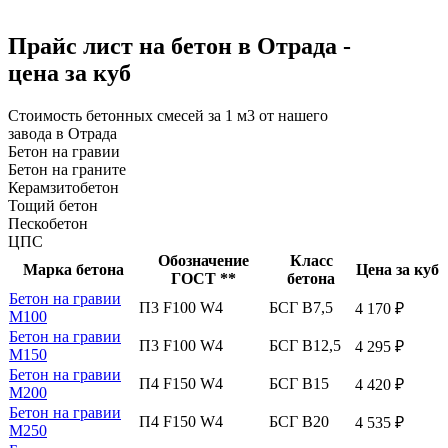
Прайс лист на бетон в Отрада -
цена за куб
Стоимость бетонных смесей за 1 м3 от нашего
завода в Отрада
Бетон на гравии
Бетон на граните
Керамзитобетон
Тощий бетон
Пескобетон
ЦПС
Обозначение
Класс
Марка бетона
Цена за куб
ГОСТ **
бетона
Бетон на гравии
П3 F100 W4
БСГ В7,5
4 170 ₽
М100
Бетон на гравии
П3 F100 W4
БСГ В12,5
4 295 ₽
М150
Бетон на гравии
П4 F150 W4
БСГ В15
4 420 ₽
М200
Бетон на гравии
П4 F150 W4
БСГ В20
4 535 ₽
М250