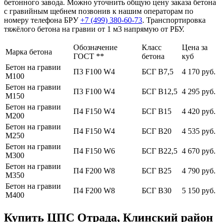
бетонного завода. Можно уточнить общую цену заказа бетона
с гравийным щебнем позвонив к нашим операторам по
номеру телефона БРУ
+7 (499)
380-60-73
. Транспортировка
тяжёлого бетона на гравии от 1 м3 напрямую от РБУ.
Обозначение
Класс
Цена за
Марка бетона
ГОСТ **
бетона
куб
Бетон на гравии
П3 F100 W4
БСГ В7,5
4 170 руб.
М100
Бетон на гравии
П3 F100 W4
БСГ В12,5
4 295 руб.
М150
Бетон на гравии
П4 F150 W4
БСГ В15
4 420 руб.
М200
Бетон на гравии
П4 F150 W4
БСГ В20
4 535 руб.
М250
Бетон на гравии
П4 F150 W6
БСГ В22,5
4 670 руб.
М300
Бетон на гравии
П4 F200 W8
БСГ В25
4 790 руб.
М350
Бетон на гравии
П4 F200 W8
БСГ В30
5 150 руб.
М400
Купить ЦПС Отрада, Клинский район