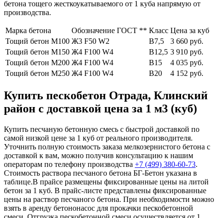
бетона тощего жесткоукатываемого от 1 куба напрямую от
производства.
Марка бетона
Обозначение ГОСТ **
Класс
Цена за куб
Тощий бетон М100
Ж3 F50 W2
В7,5
3 660 руб.
Тощий бетон М150
Ж4 F100 W4
В12,5
3 910 руб.
Тощий бетон М200
Ж4 F100 W4
В15
4 035 руб.
Тощий бетон М250
Ж4 F100 W4
В20
4 152 руб.
Купить пескобетон Отрада, Клинский
район с доставкой цена за 1 м3 (куб)
Купить песчаную бетонную смесь с быстрой доставкой по
самой низкой цене за 1 куб от реального производителя.
Уточнить полную стоимость заказа мелкозернистого бетона с
доставкой к вам, можно получив консультацию к нашим
операторам по телефону производства
+7 (499)
380-60-73
.
Стоимость раствора песчаного бетона БГ-Бетон указана в
таблице.В прайсе размещены фиксированные цены на литой
бетон за 1 куб. В прайс-листе представлены фиксированные
цены на раствор песчаного бетона. При необходимости можно
взять в аренду бетононасос для прокачки пескобетонной
смеси. Отгрузка пескобетонной смеси осуществляется от 1