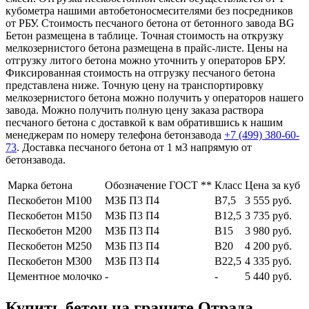
кубометра нашими автобетоносмесителями без посредников
от РБУ. Стоимость песчаного бетона от бетонного завода BG
Бетон размещена в таблице. Точная стоимость на открузку
мелкозернистого бетона размещена в прайс-листе. Цены на
отгрузку литого бетона можно уточнить у операторов БРУ.
Фиксированная стоимость на отгрузку песчаного бетона
представлена ниже. Точную цену на транспортировку
мелкозернистого бетона можно получить у операторов нашего
завода. Можно получить полную цену заказа раствора
песчаного бетона с доставкой к вам обратившись к нашим
менеджерам по номеру телефона бетонзавода
+7 (499)
380-60-
73
. Доставка песчаного бетона от 1 м3 напрямую от
бетонзавода.
Марка бетона
Обозначение ГОСТ **
Класс
Цена за куб
Пескобетон М100
МЗБ П3 П4
В7,5
3 555 руб.
Пескобетон М150
МЗБ П3 П4
В12,5
3 735 руб.
Пескобетон М200
МЗБ П3 П4
В15
3 980 руб.
Пескобетон М250
МЗБ П3 П4
В20
4 200 руб.
Пескобетон М300
МЗБ П3 П4
В22,5
4 335 руб.
Цементное молочко
-
-
5 440 руб.
Купить бетон на граните Отрада,