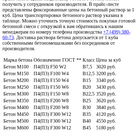
получить у сотрудников производителя. В прайс-листе
представлены фиксированные цены на бетонный раствор за 1
куб. Цена транспортировки бетонного раствор указана в
таблице. Можно уточнить точную стоимость покупки готовой
бетонной смеси с открузкой к вам обратившись к нашим
менеджерам по номеру телефона производства
+7 (499)
380-
60-73
. Доставка раствора бетона допускается от 1 куба
собственными бетономешалками без посредников от
производителя.
Марка бетона
Обозначение ГОСТ **
Класс
Цена за куб
Бетон М100
П4(П3) F50 W2
В7,5
3020 руб.
Бетон М150
П4(П3) F100 W4
В12,5
3200 руб.
Бетон М200
П4(П3) F150 W4
В15
3340 руб.
Бетон М250
П4(П3) F150 W6
В20
3430 руб.
Бетон М300
П4(П3) F150 W8
В22,5
3520 руб.
Бетон М350
П4(П3) F200 W8
В25
3620 руб.
Бетон М400
П4(П3) F200 W8
В30
3840 руб.
Бетон М450
П4(П3) F300 W12
В35
4120 руб.
Бетон М500
П4(П3) F300 W12
В40
4550 руб.
Бетон М600
П4(П3) F300 W12
В45
5180 руб