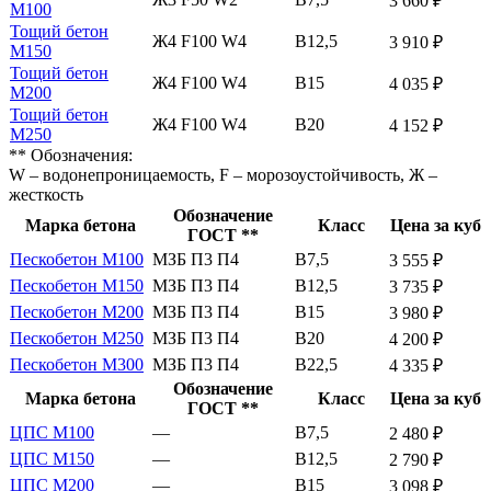
3 660 ₽
М100
Тощий бетон
Ж4 F100 W4
В12,5
3 910 ₽
М150
Тощий бетон
Ж4 F100 W4
В15
4 035 ₽
М200
Тощий бетон
Ж4 F100 W4
В20
4 152 ₽
М250
** Обозначения:
W – водонепроницаемость, F – морозоустойчивость, Ж –
жесткость
Обозначение
Марка бетона
Класс
Цена за куб
ГОСТ **
Пескобетон М100
МЗБ П3 П4
В7,5
3 555 ₽
Пескобетон М150
МЗБ П3 П4
В12,5
3 735 ₽
Пескобетон М200
МЗБ П3 П4
В15
3 980 ₽
Пескобетон М250
МЗБ П3 П4
В20
4 200 ₽
Пескобетон М300
МЗБ П3 П4
В22,5
4 335 ₽
Обозначение
Марка бетона
Класс
Цена за куб
ГОСТ **
ЦПС М100
—
В7,5
2 480 ₽
ЦПС М150
—
В12,5
2 790 ₽
ЦПС М200
—
В15
3 098 ₽