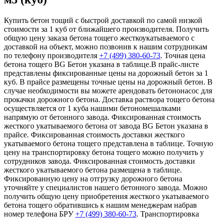
Купить бетон тощий с быстрой доставкой по самой низкой
стоимости за 1 куб от ближайшего производителя. Получить
общую цену заказа бетона тощего жесткоукатываемого с
доставкой на объект, можно позвонив к нашим сотрудникам
по телефону производителя
+7 (499)
380-60-73
. Точная цена
бетона тощего BG Бетон указана в таблице.В прайс-листе
представлены фиксированные цены на дорожный бетон за 1
куб. В прайсе размещены точные цены на дорожный бетон. В
случае необходимости вы можете арендовать бетононасос для
прокачки дорожного бетона. Доставка раствора тощего бетона
осуществляется от 1 куба нашими бетономешалками
напрямую от бетонного завода. Фиксированная стоимость
жесткого укатываемого бетона от завода BG Бетон указана в
прайсе. Фиксированная стоимость доставки жесткого
укатываемого бетона тощего представлена в таблице. Точную
цену на транспортировку бетона тощего можно получить у
сотрудников завода. Фиксированная стоимость доставки
жесткого укатываемого бетона размещена в таблице.
Фиксированную цену на отгрузку дорожного бетона
уточняйте у специалистов нашего бетонного завода. Можно
получить общую цену приобретения жесткого укатываемого
бетона тощего обратившись к нашим менеджерам набрав
номер телефона БРУ
+7 (499)
380-60-73
. Транспортировка