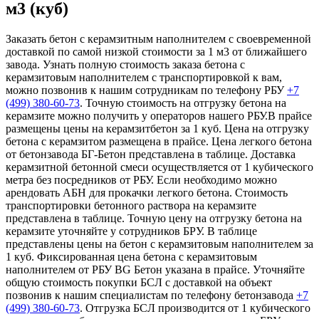
м3 (куб)
Заказать бетон с керамзитным наполнителем с своевременной
доставкой по самой низкой стоимости за 1 м3 от ближайшего
завода. Узнать полную стоимость заказа бетона с
керамзитовым наполнителем с транспортировкой к вам,
можно позвонив к нашим сотрудникам по телефону РБУ
+7
(499)
380-60-73
. Точную стоимость на отгрузку бетона на
керамзите можно получить у операторов нашего РБУ.В прайсе
размещены цены на керамзитбетон за 1 куб. Цена на отгрузку
бетона с керамзитом размещена в прайсе. Цена легкого бетона
от бетонзавода БГ-Бетон представлена в таблице. Доставка
керамзитной бетонной смеси осуществляется от 1 кубического
метра без посредников от РБУ. Если необходимо можно
арендовать АБН для прокачки легкого бетона. Стоимость
транспортировки бетонного раствора на керамзите
представлена в таблице. Точную цену на отгрузку бетона на
керамзите уточняйте у сотрудников БРУ. В таблице
представлены цены на бетон с керамзитовым наполнителем за
1 куб. Фиксированная цена бетона с керамзитовым
наполнителем от РБУ BG Бетон указана в прайсе. Уточняйте
общую стоимость покупки БСЛ с доставкой на объект
позвонив к нашим специалистам по телефону бетонзавода
+7
(499)
380-60-73
. Отгрузка БСЛ производится от 1 кубического