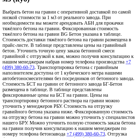
Выбрать бетон на гравии с оперативной доставкой по самой
низкой стоимости за 1 м3 от реального завода. При
необходимости вы можете арендовать АБН для прокачки
тяжёлого бетона на гравии. Фиксированная стоимость
тяжёлого бетона на гравии BG Бетон указана в таблице.
Стоимость доставки тяжёлого бетона на гравии размещена в
прайс-листе. В таблице представлены цены на гравийный
бетон. Уточнить точную цену заказа бетонной смеси
гравийной с отгрузкой к вам, можно получив консультацию к
нашим менеджерам набрав номер телефона производства
+7
(499)
380-60-73
. Транспортировка бетона с гравийным
наполнителем доступна от 1 кубического метра нашими
автобетоносмесителями без посредников от бетонного завода.
Стоимость БСТ на гравии от бетонного завода БГ-Бетон
размещена в таблице. В таблице представлены
фиксированные цены на БСТ на гравии. Цены на
транспортировку бетонного раствора на гравии можно
уточнить у менеджеров РБУ. Стоимость на отгрузку
гравийного бетона указана ниже. Фиксированную стоимость
на отгрузку бетона на гравии можно уточнить у специалистов
нашего БРУ. Можно уточнить полную стоимость заказа бетона
на гравии получив консультацию к нашим менеджерам по
номеру телефона бетонзавода
+7 (499)
380-60-73
. Отгрузка