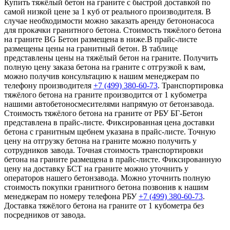
Купить тяжёлый бетон на граните с быстрой доставкой по
самой низкой цене за 1 куб от реального производителя. В
случае необходимости можно заказать аренду бетононасоса
для прокачки гранитного бетона. Стоимость тяжёлого бетона
на граните BG Бетон размещена в ниже.В прайс-листе
размещены цены на гранитный бетон. В таблице
представлены цены на тяжёлый бетон на граните. Получить
полную цену заказа бетона на граните с отгрузкой к вам,
можно получив консультацию к нашим менеджерам по
телефону производителя
+7 (499)
380-60-73
. Транспортировка
тяжёлого бетона на граните производится от 1 кубометра
нашими автобетоносмесителями напрямую от бетонзавода.
Стоимость тяжёлого бетона на граните от РБУ БГ-Бетон
представлена в прайс-листе. Фиксированная цена доставки
бетона с гранитным щебнем указана в прайс-листе. Точную
цену на отгрузку бетона на граните можно получить у
сотрудников завода. Точная стоимость транспортировки
бетона на граните размещена в прайс-листе. Фиксированную
цену на доставку БСТ на граните можно уточнить у
операторов нашего бетонзавода. Можно уточнить полную
стоимость покупки гранитного бетона позвонив к нашим
менеджерам по номеру телефона РБУ
+7 (499)
380-60-73
.
Доставка тяжёлого бетона на граните от 1 кубометра без
посредников от завода.