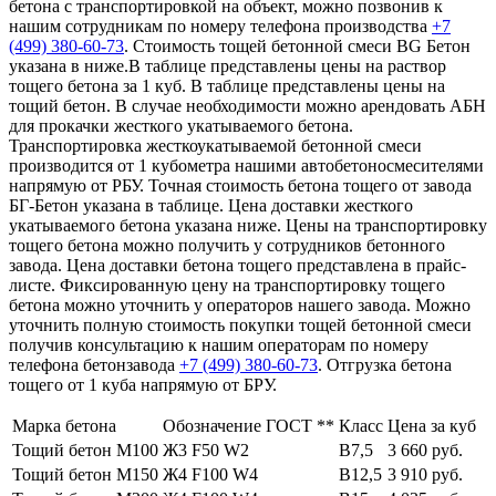
бетона с транспортировкой на объект, можно позвонив к
нашим сотрудникам по номеру телефона производства
+7
(499)
380-60-73
. Стоимость тощей бетонной смеси BG Бетон
указана в ниже.В таблице представлены цены на раствор
тощего бетона за 1 куб. В таблице представлены цены на
тощий бетон. В случае необходимости можно арендовать АБН
для прокачки жесткого укатываемого бетона.
Транспортировка жесткоукатываемой бетонной смеси
производится от 1 кубометра нашими автобетоносмесителями
напрямую от РБУ. Точная стоимость бетона тощего от завода
БГ-Бетон указана в таблице. Цена доставки жесткого
укатываемого бетона указана ниже. Цены на транспортировку
тощего бетона можно получить у сотрудников бетонного
завода. Цена доставки бетона тощего представлена в прайс-
листе. Фиксированную цену на транспортировку тощего
бетона можно уточнить у операторов нашего завода. Можно
уточнить полную стоимость покупки тощей бетонной смеси
получив консультацию к нашим операторам по номеру
телефона бетонзавода
+7 (499)
380-60-73
. Отгрузка бетона
тощего от 1 куба напрямую от БРУ.
Марка бетона
Обозначение ГОСТ **
Класс
Цена за куб
Тощий бетон М100
Ж3 F50 W2
В7,5
3 660 руб.
Тощий бетон М150
Ж4 F100 W4
В12,5
3 910 руб.