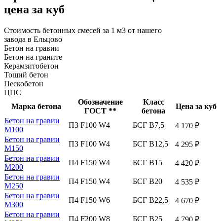
цена за куб
Стоимость бетонных смесей за 1 м3 от нашего
завода в Ельцово
Бетон на гравии
Бетон на граните
Керамзитобетон
Тощий бетон
Пескобетон
ЦПС
Обозначение
Класс
Марка бетона
Цена за куб
ГОСТ **
бетона
Бетон на гравии
П3 F100 W4
БСГ В7,5
4 170 ₽
М100
Бетон на гравии
П3 F100 W4
БСГ В12,5
4 295 ₽
М150
Бетон на гравии
П4 F150 W4
БСГ В15
4 420 ₽
М200
Бетон на гравии
П4 F150 W4
БСГ В20
4 535 ₽
М250
Бетон на гравии
П4 F150 W6
БСГ В22,5
4 670 ₽
М300
Бетон на гравии
П4 F200 W8
БСГ В25
4 790 ₽