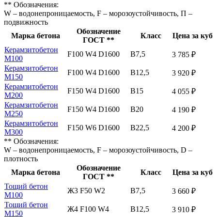
** Обозначения:
W – водонепроницаемость, F – морозоустойчивость, П –
подвижность
Обозначение
Марка бетона
Класс
Цена за куб
ГОСТ **
Керамзитобетон
F100 W4 D1600
В7,5
3 785 ₽
М100
Керамзитобетон
F100 W4 D1600
В12,5
3 920 ₽
М150
Керамзитобетон
F150 W4 D1600
В15
4 055 ₽
М200
Керамзитобетон
F150 W4 D1600
В20
4 190 ₽
М250
Керамзитобетон
F150 W6 D1600
В22,5
4 200 ₽
М300
** Обозначения:
W – водонепроницаемость, F – морозоустойчивость, D –
плотность
Обозначение
Марка бетона
Класс
Цена за куб
ГОСТ **
Тощий бетон
Ж3 F50 W2
В7,5
3 660 ₽
М100
Тощий бетон
Ж4 F100 W4
В12,5
3 910 ₽
М150