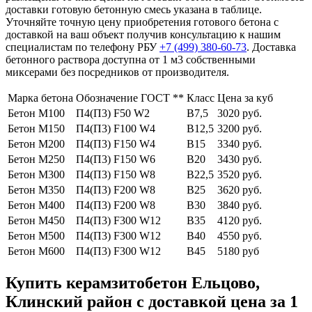
доставки готовую бетонную смесь указана в таблице.
Уточняйте точную цену приобретения готового бетона с
доставкой на ваш объект получив консультацию к нашим
специалистам по телефону РБУ
+7 (499)
380-60-73
. Доставка
бетонного раствора доступна от 1 м3 собственными
миксерами без посредников от производителя.
Марка бетона
Обозначение ГОСТ **
Класс
Цена за куб
Бетон М100
П4(П3) F50 W2
В7,5
3020 руб.
Бетон М150
П4(П3) F100 W4
В12,5
3200 руб.
Бетон М200
П4(П3) F150 W4
В15
3340 руб.
Бетон М250
П4(П3) F150 W6
В20
3430 руб.
Бетон М300
П4(П3) F150 W8
В22,5
3520 руб.
Бетон М350
П4(П3) F200 W8
В25
3620 руб.
Бетон М400
П4(П3) F200 W8
В30
3840 руб.
Бетон М450
П4(П3) F300 W12
В35
4120 руб.
Бетон М500
П4(П3) F300 W12
В40
4550 руб.
Бетон М600
П4(П3) F300 W12
В45
5180 руб
Купить керамзитобетон Ельцово,
Клинский район с доставкой цена за 1