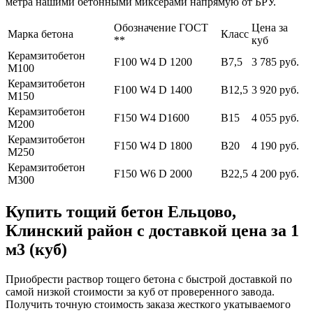
метра нашими бетонными миксерами напрямую от БРУ.
Обозначение ГОСТ
Цена за
Марка бетона
Класс
**
куб
Керамзитобетон
F100 W4 D 1200
В7,5
3 785 руб.
М100
Керамзитобетон
F100 W4 D 1400
В12,5
3 920 руб.
М150
Керамзитобетон
F150 W4 D1600
В15
4 055 руб.
М200
Керамзитобетон
F150 W4 D 1800
В20
4 190 руб.
М250
Керамзитобетон
F150 W6 D 2000
В22,5
4 200 руб.
М300
Купить тощий бетон Ельцово,
Клинский район с доставкой цена за 1
м3 (куб)
Приобрести раствор тощего бетона с быстрой доставкой по
самой низкой стоимости за куб от проверенного завода.
Получить точную стоимость заказа жесткого укатываемого