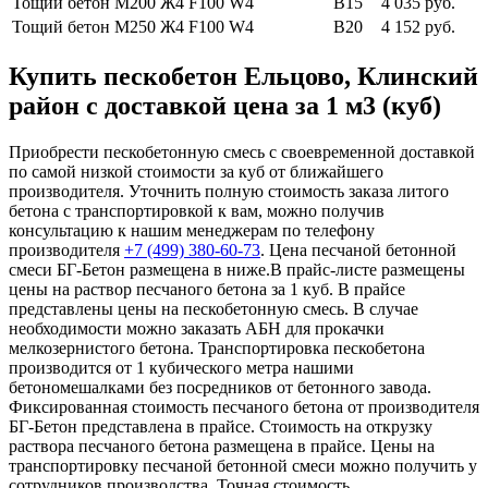
Тощий бетон М200
Ж4 F100 W4
В15
4 035 руб.
Тощий бетон М250
Ж4 F100 W4
В20
4 152 руб.
Купить пескобетон Ельцово, Клинский
район с доставкой цена за 1 м3 (куб)
Приобрести пескобетонную смесь с своевременной доставкой
по самой низкой стоимости за куб от ближайшего
производителя. Уточнить полную стоимость заказа литого
бетона с транспортировкой к вам, можно получив
консультацию к нашим менеджерам по телефону
производителя
+7 (499)
380-60-73
. Цена песчаной бетонной
смеси БГ-Бетон размещена в ниже.В прайс-листе размещены
цены на раствор песчаного бетона за 1 куб. В прайсе
представлены цены на пескобетонную смесь. В случае
необходимости можно заказать АБН для прокачки
мелкозернистого бетона. Транспортировка пескобетона
производится от 1 кубического метра нашими
бетономешалками без посредников от бетонного завода.
Фиксированная стоимость песчаного бетона от производителя
БГ-Бетон представлена в прайсе. Стоимость на открузку
раствора песчаного бетона размещена в прайсе. Цены на
транспортировку песчаной бетонной смеси можно получить у
сотрудников производства. Точная стоимость