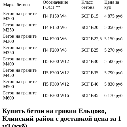
Обозначение
Класс
Цена за
Марка бетона
ГОСТ **
бетона
куб
Бетон на граните
П4 F150 W4
БСГ В15
4 875 руб.
М200
Бетон на граните
П4 F150 W6
БСГ В20
5 050 руб.
М250
Бетон на граните
П4 F200 W6
БСГ В22,5
5 150 руб.
М300
Бетон на граните
П4 F200 W8
БСГ В25
5 270 руб.
М350
Бетон на граните
П5 F300 W12
БСГ В30
5 500 руб.
М400
Бетон на граните
П5 F300 W12
БСГ В35
5 790 руб.
М450
Бетон на граните
П5 F300 W12
БСГ В40
5 830 руб.
М500
Бетон на граните
П5 F300 W16
БСГ В45
6 170 руб.
М600
Купить бетон на гравии Ельцово,
Клинский район с доставкой цена за 1
м3 (куб)