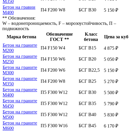
М350
Бетон на гравии
П4 F200 W8
БСГ В30
5 150 ₽
М400
** Обозначения:
W – водонепроницаемость, F – морозоустойчивость, П –
подвижность
Обозначение
Класс
Марка бетона
Цена за куб
ГОСТ **
бетона
Бетон на граните
П4 F150 W4
БСГ В15
4 875 ₽
М200
Бетон на граните
П4 F150 W6
БСГ В20
5 050 ₽
М250
Бетон на граните
П4 F200 W6
БСГ В22,5
5 150 ₽
М300
Бетон на граните
П4 F200 W8
БСГ В25
5 270 ₽
М350
Бетон на граните
П5 F300 W12
БСГ В30
5 500 ₽
М400
Бетон на граните
П5 F300 W12
БСГ В35
5 790 ₽
М450
Бетон на граните
П5 F300 W12
БСГ В40
5 830 ₽
М500
Бетон на граните
П5 F300 W16
БСГ В45
6 170 ₽
М600