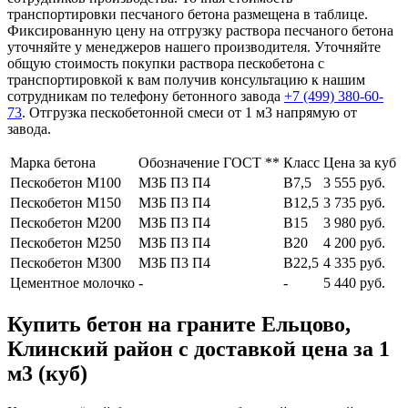
транспортировки песчаного бетона размещена в таблице.
Фиксированную цену на отгрузку раствора песчаного бетона
уточняйте у менеджеров нашего производителя. Уточняйте
общую стоимость покупки раствора пескобетона с
транспортировкой к вам получив консультацию к нашим
сотрудникам по телефону бетонного завода
+7 (499)
380-60-
73
. Отгрузка пескобетонной смеси от 1 м3 напрямую от
завода.
Марка бетона
Обозначение ГОСТ **
Класс
Цена за куб
Пескобетон М100
МЗБ П3 П4
В7,5
3 555 руб.
Пескобетон М150
МЗБ П3 П4
В12,5
3 735 руб.
Пескобетон М200
МЗБ П3 П4
В15
3 980 руб.
Пескобетон М250
МЗБ П3 П4
В20
4 200 руб.
Пескобетон М300
МЗБ П3 П4
В22,5
4 335 руб.
Цементное молочко
-
-
5 440 руб.
Купить бетон на граните Ельцово,
Клинский район с доставкой цена за 1
м3 (куб)