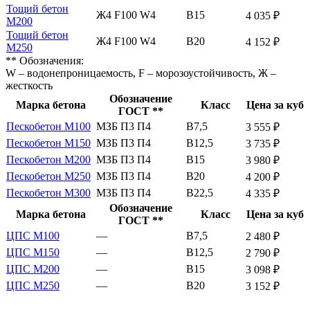
Тощий бетон
Ж4 F100 W4
В15
4 035 ₽
М200
Тощий бетон
Ж4 F100 W4
В20
4 152 ₽
М250
** Обозначения:
W – водонепроницаемость, F – морозоустойчивость, Ж –
жесткость
Обозначение
Марка бетона
Класс
Цена за куб
ГОСТ **
Пескобетон М100
МЗБ П3 П4
В7,5
3 555 ₽
Пескобетон М150
МЗБ П3 П4
В12,5
3 735 ₽
Пескобетон М200
МЗБ П3 П4
В15
3 980 ₽
Пескобетон М250
МЗБ П3 П4
В20
4 200 ₽
Пескобетон М300
МЗБ П3 П4
В22,5
4 335 ₽
Обозначение
Марка бетона
Класс
Цена за куб
ГОСТ **
ЦПС М100
—
В7,5
2 480 ₽
ЦПС М150
—
В12,5
2 790 ₽
ЦПС М200
—
В15
3 098 ₽
ЦПС М250
—
В20
3 152 ₽