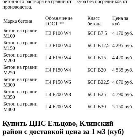
бетонного раствора на гравии от 1 куба без посредников от
производства.
Обозначение
Класс
Цена за
Марка бетона
ГОСТ **
бетона
куб
Бетон на гравии
П3 F100 W4
БСГ В7,5
4 170 руб.
М100
Бетон на гравии
П3 F100 W4
БСГ В12,5
4 295 руб.
М150
Бетон на гравии
П4 F150 W4
БСГ В15
4 420 руб.
М200
Бетон на гравии
П4 F150 W4
БСГ В20
4 535 руб.
М250
Бетон на гравии
П4 F150 W6
БСГ В22,5
4 670 руб.
М300
Бетон на гравии
П4 F200 W8
БСГ В25
4 790 руб.
М350
Бетон на гравии
П4 F200 W8
БСГ В30
5 150 руб.
М400
Купить ЦПС Ельцово, Клинский
район с доставкой цена за 1 м3 (куб)