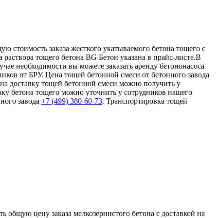
щую стоимость заказа жесткого укатываемого бетона тощего с
а раствора тощего бетона BG Бетон указана в прайс-листе.В
учае необходимости вы можете заказать аренду бетононасоса
ников от БРУ. Цена тощей бетонной смеси от бетонного завода
 на доставку тощей бетонной смеси можно получить у
авку бетона тощего можно уточнить у сотрудников нашего
нного завода
+7 (499)
380-60-73
. Транспортировка тощей
ть общую цену заказа мелкозернистого бетона с доставкой на