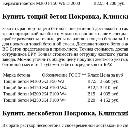
Керамзитобетон М300
F150 W6 D 2000
В22,5
4 200 руб.
Купить тощий бетон Покровка, Клинский
Заказать раствор тощего бетона с оперативной доставкой по са
транспортировкой на объект, можно позвонив к нашим специа
прайсе размещены точные цены на раствор тощего бетона за 1 
для прокачки тощей бетонной смеси. Доставка тощего бетона д
BG Бетон представлена в прайс-листе. Точная стоимость доста
сотрудников БРУ. Точная стоимость на отгрузку жесткого укат
завода. Можно уточнить общую цену покупки жесткого укатыв
бетонной смеси от 1 кубометра без посредников от БРУ.
Марка бетона
Обозначение ГОСТ **
Класс
Цена за куб
Тощий бетон М100
Ж3 F50 W2
В7,5
3 660 руб.
Тощий бетон М150
Ж4 F100 W4
В12,5
3 910 руб.
Тощий бетон М200
Ж4 F100 W4
В15
4 035 руб.
Тощий бетон М250
Ж4 F100 W4
В20
4 152 руб.
Купить пескобетон Покровка, Клинский 
Выбрать раствор пескобетона с своевременной доставкой по са