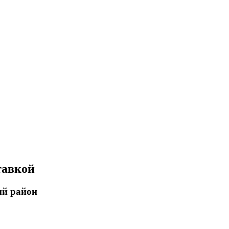
тавкой
ий район