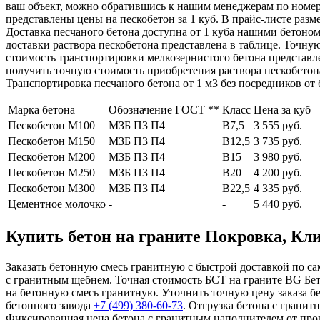
ваш объект, можно обратившись к нашим менеджерам по номе
представлены цены на пескобетон за 1 куб. В прайс-листе раз
Доставка песчаного бетона доступна от 1 куба нашими бетоном
доставки раствора пескобетона представлена в таблице. Точну
стоимость транспортировки мелкозернистого бетона представле
получить точную стоимость приобретения раствора пескобетон
Транспортировка песчаного бетона от 1 м3 без посредников от 
Марка бетона
Обозначение ГОСТ **
Класс
Цена за куб
Пескобетон М100
МЗБ П3 П4
В7,5
3 555 руб.
Пескобетон М150
МЗБ П3 П4
В12,5
3 735 руб.
Пескобетон М200
МЗБ П3 П4
В15
3 980 руб.
Пескобетон М250
МЗБ П3 П4
В20
4 200 руб.
Пескобетон М300
МЗБ П3 П4
В22,5
4 335 руб.
Цементное молочко
-
-
5 440 руб.
Купить бетон на граните Покровка, Клин
Заказать бетонную смесь гранитную с быстрой доставкой по са
с гранитным щебнем. Точная стоимость БСТ на граните BG Бе
на бетонную смесь гранитную. Уточнить точную цену заказа б
бетонного завода
+7 (499)
380-60-73
. Отгрузка бетона с грани
Фиксированная цена бетона с гранитным наполнителем от прои