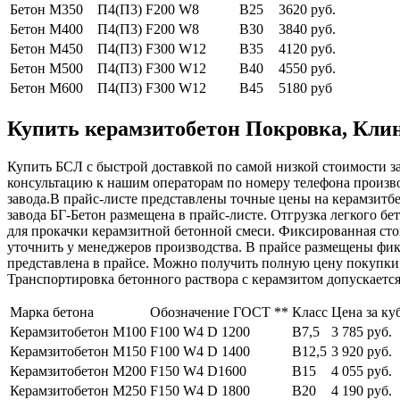
Бетон М350
П4(П3) F200 W8
В25
3620 руб.
Бетон М400
П4(П3) F200 W8
В30
3840 руб.
Бетон М450
П4(П3) F300 W12
В35
4120 руб.
Бетон М500
П4(П3) F300 W12
В40
4550 руб.
Бетон М600
П4(П3) F300 W12
В45
5180 руб
Купить керамзитобетон Покровка, Клинс
Купить БСЛ с быстрой доставкой по самой низкой стоимости за
консультацию к нашим операторам по номеру телефона произв
завода.В прайс-листе представлены точные цены на керамзитбе
завода БГ-Бетон размещена в прайс-листе. Отгрузка легкого бе
для прокачки керамзитной бетонной смеси. Фиксированная стои
уточнить у менеджеров производства. В прайсе размещены фикс
представлена в прайсе. Можно получить полную цену покупки 
Транспортировка бетонного раствора с керамзитом допускается
Марка бетона
Обозначение ГОСТ **
Класс
Цена за ку
Керамзитобетон М100
F100 W4 D 1200
В7,5
3 785 руб.
Керамзитобетон М150
F100 W4 D 1400
В12,5
3 920 руб.
Керамзитобетон М200
F150 W4 D1600
В15
4 055 руб.
Керамзитобетон М250
F150 W4 D 1800
В20
4 190 руб.