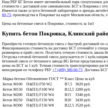
Наш РБУ БГ Бетон имеет автомобильный парк спецтехники для
стоимости с доставкой или самовывозом. БСГ в Покровка с от
Имеются также услуги бетонной лаборатории и аренды автобе
60-73
, производства в Покровке на карте Московская область, 
Цены на бетонные смеси в Покровке, стоимость за 1м3
Купить бетон Покровка, Клинский район
Приобрести готовую бетонную смесь с быстрой доставкой по сам
Фиксированную стоимость на доставку БСТ уточняйте у специа
размещена в прайс-листе. Получить точную стоимость заказа 
Отгрузка готовой бетонной смеси допускается от 1 куба напрям
бетонной смеси от бетонного завода BG Бетон представлена в
цены на БСТ за 1 куб. Точная стоимость транспортировки раст
менеджерам по телефону РБУ
+7 (499)
380-60-73
. Доставка БСГ
Марка бетона
Обозначение ГОСТ **
Класс
Цена за куб
Бетон М100
П4(П3) F50 W2
В7,5
3020 руб.
Бетон М150
П4(П3) F100 W4
В12,5
3200 руб.
Бетон М200
П4(П3) F150 W4
В15
3340 руб.
Бетон М250
П4(П3) F150 W6
В20
3430 руб.
Бетон М300
П4(П3) F150 W8
В22,5
3520 руб.