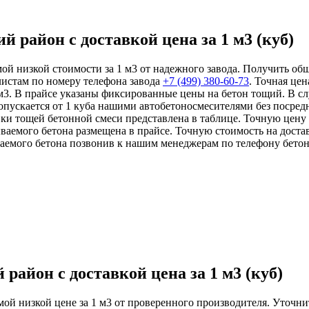
 район с доставкой цена за 1 м3 (куб)
мой низкой стоимости за 1 м3 от надежного завода. Получить об
листам по номеру телефона завода
+7 (499)
380-60-73
. Точная цен
м3. В прайсе указаны фиксированные цены на бетон тощий. В сл
опускается от 1 куба нашими автобетоносмесителями без посред
вки тощей бетонной смеси представлена в таблице. Точную цену
ываемого бетона размещена в прайсе. Точную стоимость на дост
аемого бетона позвонив к нашим менеджерам по телефону бето
район с доставкой цена за 1 м3 (куб)
мой низкой цене за 1 м3 от проверенного производителя. Уточни