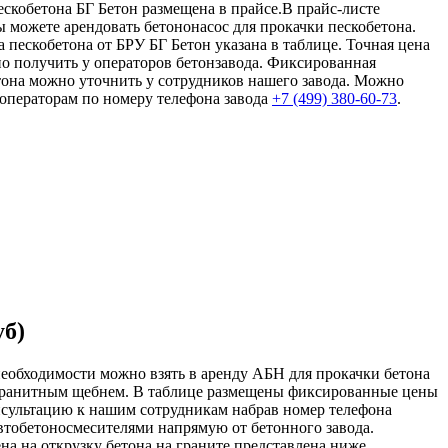
пескобетона БГ Бетон размещена в прайсе.В прайс-листе
 можете арендовать бетононасос для прокачки пескобетона.
 пескобетона от БРУ БГ Бетон указана в таблице. Точная цена
но получить у операторов бетонзавода. Фиксированная
етона можно уточнить у сотрудников нашего завода. Можно
 операторам по номеру телефона завода
+7 (499)
380-60-73
.
уб)
необходимости можно взять в аренду АБН для прокачки бетона
с гранитным щебнем. В таблице размещены фиксированные цены
онсультацию к нашим сотрудникам набрав номер телефона
автобетоносмесителями напрямую от бетонного завода.
а на открузку бетона на граните представлена ниже.