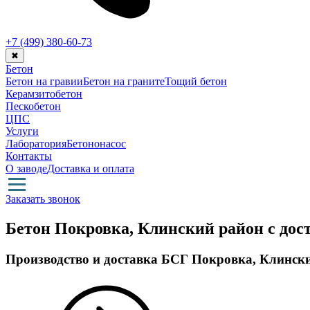
+7 (499)
380-60-73
✖
Бетон
Бетон на гравии
Бетон на граните
Тощий бетон
Керамзитобетон
Пескобетон
ЦПС
Услуги
Лаборатория
Бетононасос
Контакты
О заводе
Доставка и оплата
Заказать звонок
Бетон Покровка, Клинский район с дос
Производство и доставка БСГ Покровка, Клинск