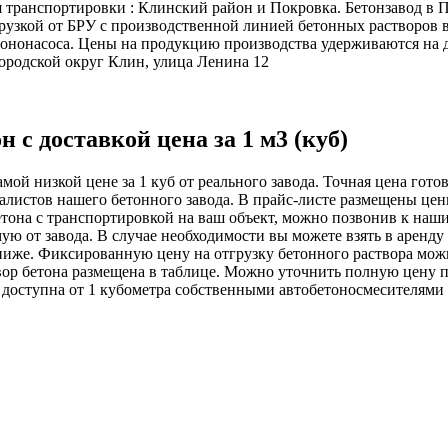
 транспортировки : Клинский район и Покровка. Бетонзавод в 
грузкой от БРУ с производственной линией бетонных растворов 
тононасоса. Цены на продукцию производства удерживаются на 
городской округ Клин, улица Ленина 12
 с доставкой цена за 1 м3 (куб)
ой низкой цене за 1 куб от реального завода. Точная цена гото
листов нашего бетонного завода. В прайс-листе размещены цены 
бетона с транспортировкой на ваш объект, можно позвонив к на
ую от завода. В случае необходимости вы можете взять в аренду
 ниже. Фиксированную цену на отгрузку бетонного раствора мож
вор бетона размещена в таблице. Можно уточнить полную цену п
 доступна от 1 кубометра собственными автобетоносмесителями