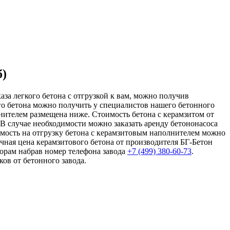
б)
за легкого бетона с отгрузкой к вам, можно получив
го бетона можно получить у специалистов нашего бетонного
нителем размещена ниже. Стоимость бетона с керамзитом от
 В случае необходимости можно заказать аренду бетононасоса
имость на отгрузку бетона с керамзитовым наполнителем можно
чная цена керамзитового бетона от производителя БГ-Бетон
орам набрав номер телефона завода
+7 (499)
380-60-73
.
ов от бетонного завода.