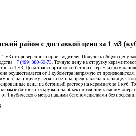
кий район с доставкой цена за 1 м3 (ку
 1 м3 от проверенного производителя. Получить общую цену зака
одства
+7 (499)
380-60-73
. Точную цену на отгрузку керамзитово
тон за 1 м3. Цена транспортировки бетона с керамзитным напол
тона осуществляется от 1 кубометра напрямую от производителя.
мость на открузку легкого бетона представлена в таблице. Сто
ированные цены на бетонный раствор на керамзите за 1 куб. То
керамзитбетона с открузкой на объект позвонив к нашим операт
 от 1 кубического метра нашими бетономешалками без посредник
б