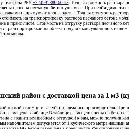
ру телефона РБУ
+7 (499)
380-60-73
. Точная стоимость раствора 
мещены цены на песчаную бетонную смесь. При необходимости вы
ешалками напрямую от производства. Точная стоимость раствора
ю стоимость на транспортировку раствора песчаного бетона мож
на в прайс-листе. Стоимость на отгрузку раствора песчаного б
а с транспортировкой на объект получив консультацию к нашим
бетонзавода.
ский район с доставкой цена за 1 м3 (к
мой низкой стоимости за куб от надежного производителя. При 
тон размещена в таблице.В таблице размещены цены на бетон 
етона с гранитным щебнем с отгрузкой к вам, можно получив к
тным наполнителем допускается от 1 кубического метра нашими 
зводства BG Бетон размещена в прайс-листе. Фиксированная цен