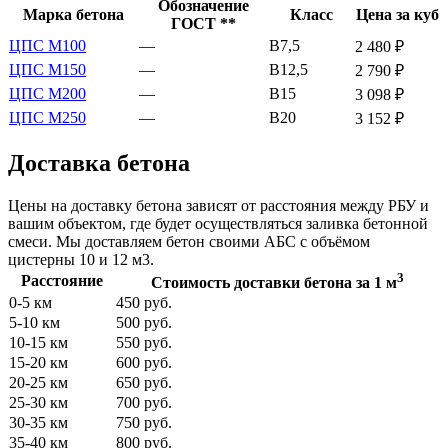
Обозначение
Марка бетона
Класс
Цена за куб
ГОСТ **
ЦПС М100
—
В7,5
2 480 ₽
ЦПС М150
—
В12,5
2 790 ₽
ЦПС М200
—
В15
3 098 ₽
ЦПС М250
—
В20
3 152 ₽
Доставка бетона
Цены на доставку бетона зависят от расстояния между РБУ и
вашим объектом, где будет осуществляться заливка бетонной
смеси. Мы доставляем бетон своими АБС с объёмом
цистерны 10 и 12 м3.
3
Расстояние
Стоимость доставки бетона за 1 м
0-5 км
450 руб.
5-10 км
500 руб.
10-15 км
550 руб.
15-20 км
600 руб.
20-25 км
650 руб.
25-30 км
700 руб.
30-35 км
750 руб.
35-40 км
800 руб.