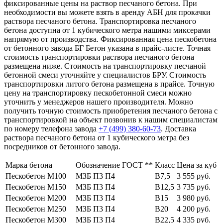
фиксированные цены на раствор песчаного бетона. При
необходимости вы можете взять в аренду АБН для прокачки
раствора песчаного бетона. Транспортировка песчаного
бетона доступна от 1 кубического метра нашими миксерами
напрямую от производства. Фиксированная цена пескобетона
от бетонного завода БГ Бетон указана в прайс-листе. Точная
стоимость транспортировки раствора песчаного бетона
размещена ниже. Стоимость на транспортировку песчаной
бетонной смеси уточняйте у специалистов БРУ. Стоимость
транспортировки литого бетона размещена в прайсе. Точную
цену на транспортировку пескобетонной смеси можно
уточнить у менеджеров нашего производителя. Можно
получить точную стоимость приобретения песчаного бетона с
транспортировкой на объект позвонив к нашим специалистам
по номеру телефона завода
+7 (499)
380-60-73
. Доставка
раствора песчаного бетона от 1 кубического метра без
посредников от бетонного завода.
Марка бетона
Обозначение ГОСТ **
Класс
Цена за куб
Пескобетон М100
МЗБ П3 П4
В7,5
3 555 руб.
Пескобетон М150
МЗБ П3 П4
В12,5
3 735 руб.
Пескобетон М200
МЗБ П3 П4
В15
3 980 руб.
Пескобетон М250
МЗБ П3 П4
В20
4 200 руб.
Пескобетон М300
МЗБ П3 П4
В22,5
4 335 руб.