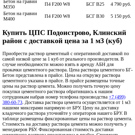
Бетон на гравии
П4 F200 W8
БСГ В25
4 790 руб.
М350
Бетон на гравии
П4 F200 W8
БСГ В30
5 150 руб.
М400
Купить ЦПС Подоистрово, Клинский
район с доставкой цена за 1 м3 (куб)
Приобрести раствор цементный с оперативной доставкой по
самой низкой цене за 1 куб от реального производителя. В
случае необходимости можно взять в аренду АБН для
прокачки цементного раствора. Цена раствора цементного БГ-
Бетон представлена в прайсе. Цена на открузку раствора
цементного указана в прайсе. В прайсе размещены точные
цены на раствор цемента. Можно получить точную цену
покупки цементного раствора обратившись к нашим
сотрудникам набрав номер телефона производства
+7 (499)
380-60-73
. Доставка раствора цемента осуществляется от 1 м3
нашими миксерами напрямую от БРУ. Цену на доставку
кладочного раствора уточняйте у операторов нашего БРУ. В
таблице размещены фиксированные цены на раствор цемента.
Стоимость на доставку раствора цемента можно получить у
менеджеров РБУ. Фиксированная стоимость доставки
цементного раствора представлена в прайсе. Стоимость