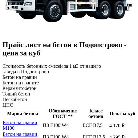
Прайс лист на бетон в Подоистрово -
цена за куб
Стоимость бетонных смесей за 1 м3 от нашего
завода в Подоистрово
Бетон на гравии
Бетон на граните
Керамзитобетон
Тощий бетон
Пескобетон
ЦПС
Обозначение
Класс
Марка бетона
Цена за куб
ГОСТ **
бетона
Бетон на гравии
П3 F100 W4
БСГ В7,5
4 170 ₽
М100
Бетон на гравии
П3 F100 W4
БСГ В12,5
4 295 ₽