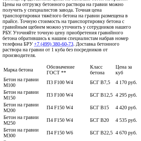
Цены на отгрузку бетонного раствора на гравии можно
получить у специалистов завода. Точная цена
транспортировки тяжёлого бетона на гравии размещена в
прайсе. Точную стоимость на транспортировку бетона с
гравийным щебнем можно уточнить у сотрудников нашего
РБУ. Уточняйте точную цену приобретения гравийного
бетона обратившись к нашим специалистам набрав номер
телефона БРУ
+7 (499)
380-60-73
. Доставка бетонного
раствора на гравии от 1 куба без посредников от
производителя.
Обозначение
Класс
Цена за
Марка бетона
ГОСТ **
бетона
куб
Бетон на гравии
П3 F100 W4
БСГ В7,5
4 170 руб.
М100
Бетон на гравии
П3 F100 W4
БСГ В12,5
4 295 руб.
М150
Бетон на гравии
П4 F150 W4
БСГ В15
4 420 руб.
М200
Бетон на гравии
П4 F150 W4
БСГ В20
4 535 руб.
М250
Бетон на гравии
П4 F150 W6
БСГ В22,5
4 670 руб.
М300