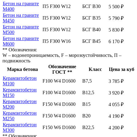
Бетон на граните
П5 F300 W12
БСГ В30
5 500 ₽
М400
Бетон на граните
П5 F300 W12
БСГ В35
5 790 ₽
М450
Бетон на граните
П5 F300 W12
БСГ В40
5 830 ₽
М500
Бетон на граните
П5 F300 W16
БСГ В45
6 170 ₽
М600
** Обозначения:
W – водонепроницаемость, F – морозоустойчивость, П –
подвижность
Обозначение
Марка бетона
Класс
Цена за куб
ГОСТ **
Керамзитобетон
F100 W4 D1600
В7,5
3 785 ₽
М100
Керамзитобетон
F100 W4 D1600
В12,5
3 920 ₽
М150
Керамзитобетон
F150 W4 D1600
В15
4 055 ₽
М200
Керамзитобетон
F150 W4 D1600
В20
4 190 ₽
М250
Керамзитобетон
F150 W6 D1600
В22,5
4 200 ₽
М300
** Обозначения: