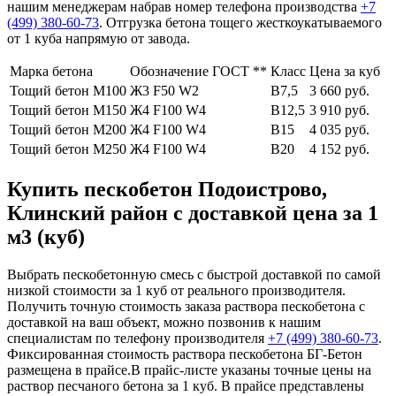
нашим менеджерам набрав номер телефона производства
+7
(499)
380-60-73
. Отгрузка бетона тощего жесткоукатываемого
от 1 куба напрямую от завода.
Марка бетона
Обозначение ГОСТ **
Класс
Цена за куб
Тощий бетон М100
Ж3 F50 W2
В7,5
3 660 руб.
Тощий бетон М150
Ж4 F100 W4
В12,5
3 910 руб.
Тощий бетон М200
Ж4 F100 W4
В15
4 035 руб.
Тощий бетон М250
Ж4 F100 W4
В20
4 152 руб.
Купить пескобетон Подоистрово,
Клинский район с доставкой цена за 1
м3 (куб)
Выбрать пескобетонную смесь с быстрой доставкой по самой
низкой стоимости за 1 куб от реального производителя.
Получить точную стоимость заказа раствора пескобетона с
доставкой на ваш объект, можно позвонив к нашим
специалистам по телефону производителя
+7 (499)
380-60-73
.
Фиксированная стоимость раствора пескобетона БГ-Бетон
размещена в прайсе.В прайс-листе указаны точные цены на
раствор песчаного бетона за 1 куб. В прайсе представлены