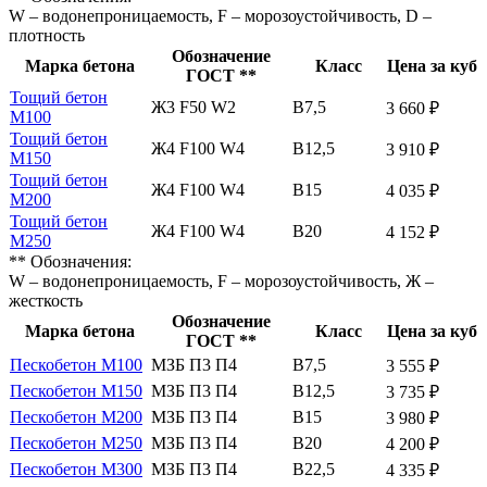
W – водонепроницаемость, F – морозоустойчивость, D –
плотность
Обозначение
Марка бетона
Класс
Цена за куб
ГОСТ **
Тощий бетон
Ж3 F50 W2
В7,5
3 660 ₽
М100
Тощий бетон
Ж4 F100 W4
В12,5
3 910 ₽
М150
Тощий бетон
Ж4 F100 W4
В15
4 035 ₽
М200
Тощий бетон
Ж4 F100 W4
В20
4 152 ₽
М250
** Обозначения:
W – водонепроницаемость, F – морозоустойчивость, Ж –
жесткость
Обозначение
Марка бетона
Класс
Цена за куб
ГОСТ **
Пескобетон М100
МЗБ П3 П4
В7,5
3 555 ₽
Пескобетон М150
МЗБ П3 П4
В12,5
3 735 ₽
Пескобетон М200
МЗБ П3 П4
В15
3 980 ₽
Пескобетон М250
МЗБ П3 П4
В20
4 200 ₽
Пескобетон М300
МЗБ П3 П4
В22,5
4 335 ₽