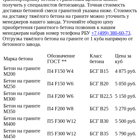
получить у специалистов бетонзавода. Точная стоимость
доставки бетонной смеси гранитной указана ниже. Стоимость
на доставку тяжёлого бетона на граните можно уточнить у
менеджеров нашего завода. Уточняйте общую цену
приобретения гранитного бетона позвонив к нашим
менеджерам набрав номер телефона РБУ
+7 (499)
380-60-73
.
Отгрузка тяжёлого бетона на граните от 1 куба напрямую от
бетонного завода.
Обозначение
Класс
Цена за
Марка бетона
ГОСТ **
бетона
куб
Бетон на граните
П4 F150 W4
БСГ В15
4 875 руб.
М200
Бетон на граните
П4 F150 W6
БСГ В20
5 050 руб.
М250
Бетон на граните
П4 F200 W6
БСГ В22,5
5 150 руб.
М300
Бетон на граните
П4 F200 W8
БСГ В25
5 270 руб.
М350
Бетон на граните
П5 F300 W12
БСГ В30
5 500 руб.
М400
Бетон на граните
П5 F300 W12
БСГ В35
5 790 руб.
М450