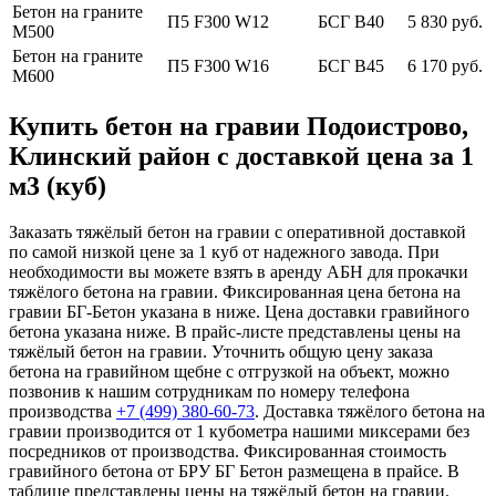
Бетон на граните
П5 F300 W12
БСГ В40
5 830 руб.
М500
Бетон на граните
П5 F300 W16
БСГ В45
6 170 руб.
М600
Купить бетон на гравии Подоистрово,
Клинский район с доставкой цена за 1
м3 (куб)
Заказать тяжёлый бетон на гравии с оперативной доставкой
по самой низкой цене за 1 куб от надежного завода. При
необходимости вы можете взять в аренду АБН для прокачки
тяжёлого бетона на гравии. Фиксированная цена бетона на
гравии БГ-Бетон указана в ниже. Цена доставки гравийного
бетона указана ниже. В прайс-листе представлены цены на
тяжёлый бетон на гравии. Уточнить общую цену заказа
бетона на гравийном щебне с отгрузкой на объект, можно
позвонив к нашим сотрудникам по номеру телефона
производства
+7 (499)
380-60-73
. Доставка тяжёлого бетона на
гравии производится от 1 кубометра нашими миксерами без
посредников от производства. Фиксированная стоимость
гравийного бетона от БРУ БГ Бетон размещена в прайсе. В
таблице представлены цены на тяжёлый бетон на гравии.