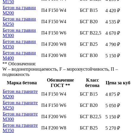
М150
Бетон на гравии
П4 F150 W4
БСГ В15
4 420 ₽
М200
Бетон на гравии
П4 F150 W4
БСГ В20
4 535 ₽
М250
Бетон на гравии
П4 F150 W6
БСГ В22,5
4 670 ₽
М300
Бетон на гравии
П4 F200 W8
БСГ В25
4 790 ₽
М350
Бетон на гравии
П4 F200 W8
БСГ В30
5 150 ₽
М400
** Обозначения:
W – водонепроницаемость, F – морозоустойчивость, П –
подвижность
Обозначение
Класс
Марка бетона
Цена за куб
ГОСТ **
бетона
Бетон на граните
П4 F150 W4
БСГ В15
4 875 ₽
М200
Бетон на граните
П4 F150 W6
БСГ В20
5 050 ₽
М250
Бетон на граните
П4 F200 W6
БСГ В22,5
5 150 ₽
М300
Бетон на граните
П4 F200 W8
БСГ В25
5 270 ₽
М350