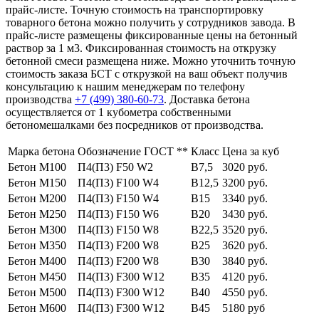
прайс-листе. Точную стоимость на транспортировку
товарного бетона можно получить у сотрудников завода. В
прайс-листе размещены фиксированные цены на бетонный
раствор за 1 м3. Фиксированная стоимость на открузку
бетонной смеси размещена ниже. Можно уточнить точную
стоимость заказа БСТ с открузкой на ваш объект получив
консультацию к нашим менеджерам по телефону
производства
+7 (499)
380-60-73
. Доставка бетона
осуществляется от 1 кубометра собственными
бетономешалками без посредников от производства.
Марка бетона
Обозначение ГОСТ **
Класс
Цена за куб
Бетон М100
П4(П3) F50 W2
В7,5
3020 руб.
Бетон М150
П4(П3) F100 W4
В12,5
3200 руб.
Бетон М200
П4(П3) F150 W4
В15
3340 руб.
Бетон М250
П4(П3) F150 W6
В20
3430 руб.
Бетон М300
П4(П3) F150 W8
В22,5
3520 руб.
Бетон М350
П4(П3) F200 W8
В25
3620 руб.
Бетон М400
П4(П3) F200 W8
В30
3840 руб.
Бетон М450
П4(П3) F300 W12
В35
4120 руб.
Бетон М500
П4(П3) F300 W12
В40
4550 руб.
Бетон М600
П4(П3) F300 W12
В45
5180 руб