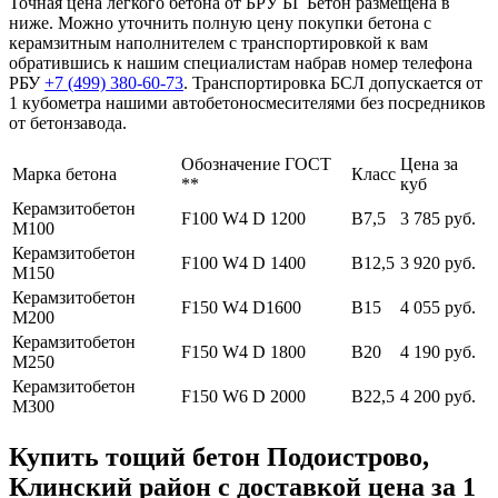
Точная цена легкого бетона от БРУ БГ Бетон размещена в
ниже. Можно уточнить полную цену покупки бетона с
керамзитным наполнителем с транспортировкой к вам
обратившись к нашим специалистам набрав номер телефона
РБУ
+7 (499)
380-60-73
. Транспортировка БСЛ допускается от
1 кубометра нашими автобетоносмесителями без посредников
от бетонзавода.
Обозначение ГОСТ
Цена за
Марка бетона
Класс
**
куб
Керамзитобетон
F100 W4 D 1200
В7,5
3 785 руб.
М100
Керамзитобетон
F100 W4 D 1400
В12,5
3 920 руб.
М150
Керамзитобетон
F150 W4 D1600
В15
4 055 руб.
М200
Керамзитобетон
F150 W4 D 1800
В20
4 190 руб.
М250
Керамзитобетон
F150 W6 D 2000
В22,5
4 200 руб.
М300
Купить тощий бетон Подоистрово,
Клинский район с доставкой цена за 1