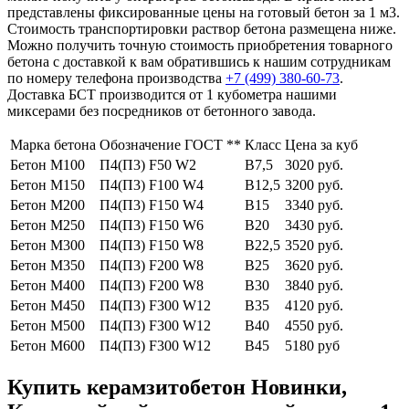
представлены фиксированные цены на готовый бетон за 1 м3.
Стоимость транспортировки раствор бетона размещена ниже.
Можно получить точную стоимость приобретения товарного
бетона с доставкой к вам обратившись к нашим сотрудникам
по номеру телефона производства
+7 (499)
380-60-73
.
Доставка БСТ производится от 1 кубометра нашими
миксерами без посредников от бетонного завода.
Марка бетона
Обозначение ГОСТ **
Класс
Цена за куб
Бетон М100
П4(П3) F50 W2
В7,5
3020 руб.
Бетон М150
П4(П3) F100 W4
В12,5
3200 руб.
Бетон М200
П4(П3) F150 W4
В15
3340 руб.
Бетон М250
П4(П3) F150 W6
В20
3430 руб.
Бетон М300
П4(П3) F150 W8
В22,5
3520 руб.
Бетон М350
П4(П3) F200 W8
В25
3620 руб.
Бетон М400
П4(П3) F200 W8
В30
3840 руб.
Бетон М450
П4(П3) F300 W12
В35
4120 руб.
Бетон М500
П4(П3) F300 W12
В40
4550 руб.
Бетон М600
П4(П3) F300 W12
В45
5180 руб
Купить керамзитобетон Новинки,