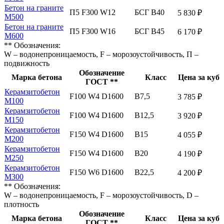
Бетон на граните
П5 F300 W12
БСГ В40
5 830 ₽
М500
Бетон на граните
П5 F300 W16
БСГ В45
6 170 ₽
М600
** Обозначения:
W – водонепроницаемость, F – морозоустойчивость, П –
подвижность
Обозначение
Марка бетона
Класс
Цена за куб
ГОСТ **
Керамзитобетон
F100 W4 D1600
В7,5
3 785 ₽
М100
Керамзитобетон
F100 W4 D1600
В12,5
3 920 ₽
М150
Керамзитобетон
F150 W4 D1600
В15
4 055 ₽
М200
Керамзитобетон
F150 W4 D1600
В20
4 190 ₽
М250
Керамзитобетон
F150 W6 D1600
В22,5
4 200 ₽
М300
** Обозначения:
W – водонепроницаемость, F – морозоустойчивость, D –
плотность
Обозначение
Марка бетона
Класс
Цена за куб
ГОСТ **