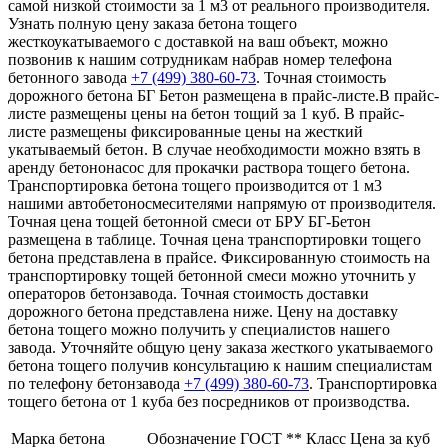
самой низкой стоимости за 1 м3 от реального производителя.
Узнать полную цену заказа бетона тощего
жесткоукатываемого с доставкой на ваш объект, можно
позвонив к нашим сотрудникам набрав номер телефона
бетонного завода
+7 (499)
380-60-73
. Точная стоимость
дорожного бетона БГ Бетон размещена в прайс-листе.В прайс-
листе размещены цены на бетон тощий за 1 куб. В прайс-
листе размещены фиксированные цены на жесткий
укатываемый бетон. В случае необходимости можно взять в
аренду бетононасос для прокачки раствора тощего бетона.
Транспортировка бетона тощего производится от 1 м3
нашими автобетоносмесителями напрямую от производителя.
Точная цена тощей бетонной смеси от БРУ БГ-Бетон
размещена в таблице. Точная цена транспортировки тощего
бетона представлена в прайсе. Фиксированную стоимость на
транспортировку тощей бетонной смеси можно уточнить у
операторов бетонзавода. Точная стоимость доставки
дорожного бетона представлена ниже. Цену на доставку
бетона тощего можно получить у специалистов нашего
завода. Уточняйте общую цену заказа жесткого укатываемого
бетона тощего получив консультацию к нашим специалистам
по телефону бетонзавода
+7 (499)
380-60-73
. Транспортировка
тощего бетона от 1 куба без посредников от производства.
Марка бетона
Обозначение ГОСТ **
Класс
Цена за куб