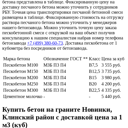
бетона представлена в таблице. Фиксированную цену на
доставку песчаного бетона можно уточнить у сотрудников
РБУ. Точная цена транспортировки песчаной бетонной смеси
размещена в таблице. Фиксированную стоимость на отгрузку
раствора песчаного бетона можно уточнить у менеджеров
нашего бетонзавода. Можно уточнить точную цену заказа
пескобетонной смеси с открузкой на ваш объект получив
консультацию к нашим специалистам набрав номер телефона
бетонзавода
+7 (499)
380-60-73
. Доставка пескобетона от 1
кубометра без посредников от бетонзавода.
Марка бетона
Обозначение ГОСТ **
Класс
Цена за куб
Пескобетон М100
МЗБ П3 П4
В7,5
3 555 руб.
Пескобетон М150
МЗБ П3 П4
В12,5
3 735 руб.
Пескобетон М200
МЗБ П3 П4
В15
3 980 руб.
Пескобетон М250
МЗБ П3 П4
В20
4 200 руб.
Пескобетон М300
МЗБ П3 П4
В22,5
4 335 руб.
Цементное молочко
-
-
5 440 руб.
Купить бетон на граните Новинки,
Клинский район с доставкой цена за 1
м3 (куб)