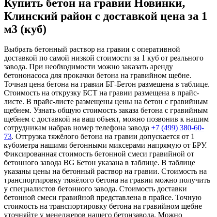
Купить бетон на гравии Новинки,
Клинский район с доставкой цена за 1
м3 (куб)
Выбрать бетонный раствор на гравии с оперативной
доставкой по самой низкой стоимости за 1 куб от реального
завода. При необходимости можно заказать аренду
бетононасоса для прокачки бетона на гравийном щебне.
Точная цена бетона на гравии БГ-Бетон размещена в таблице.
Стоимость на открузку БСТ на гравии размещена в прайс-
листе. В прайс-листе размещены цены на бетон с гравийным
щебнем. Узнать общую стоимость заказа бетона с гравийным
щебнем с доставкой на ваш объект, можно позвонив к нашим
сотрудникам набрав номер телефона завода
+7 (499)
380-60-
73
. Отгрузка тяжёлого бетона на гравии допускается от 1
кубометра нашими бетонными миксерами напрямую от БРУ.
Фиксированная стоимость бетонной смеси гравийной от
бетонного завода BG Бетон указана в таблице. В таблице
указаны цены на бетонный раствор на гравии. Стоимость на
транспортировку тяжёлого бетона на гравии можно получить
у специалистов бетонного завода. Стоимость доставки
бетонной смеси гравийной представлена в прайсе. Точную
стоимость на транспортировку бетона на гравийном щебне
уточняйте у менеджеров нашего бетонзавода. Можно