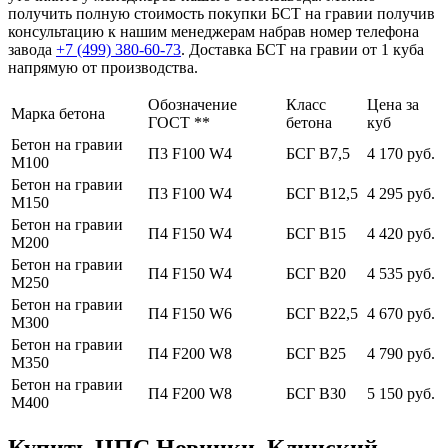
получить полную стоимость покупки БСТ на гравии получив
консультацию к нашим менеджерам набрав номер телефона
завода
+7 (499)
380-60-73
. Доставка БСТ на гравии от 1 куба
напрямую от производства.
Обозначение
Класс
Цена за
Марка бетона
ГОСТ **
бетона
куб
Бетон на гравии
П3 F100 W4
БСГ В7,5
4 170 руб.
М100
Бетон на гравии
П3 F100 W4
БСГ В12,5
4 295 руб.
М150
Бетон на гравии
П4 F150 W4
БСГ В15
4 420 руб.
М200
Бетон на гравии
П4 F150 W4
БСГ В20
4 535 руб.
М250
Бетон на гравии
П4 F150 W6
БСГ В22,5
4 670 руб.
М300
Бетон на гравии
П4 F200 W8
БСГ В25
4 790 руб.
М350
Бетон на гравии
П4 F200 W8
БСГ В30
5 150 руб.
М400