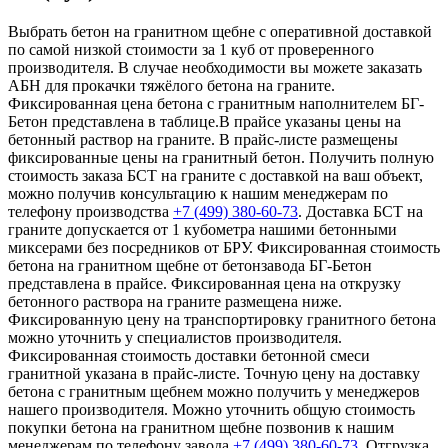
Выбрать бетон на гранитном щебне с оперативной доставкой
по самой низкой стоимости за 1 куб от проверенного
производителя. В случае необходимости вы можете заказать
АБН для прокачки тяжёлого бетона на граните.
Фиксированная цена бетона с гранитным наполнителем БГ-
Бетон представлена в таблице.В прайсе указаны цены на
бетонный раствор на граните. В прайс-листе размещены
фиксированные цены на гранитный бетон. Получить полную
стоимость заказа БСТ на граните с доставкой на ваш объект,
можно получив консультацию к нашим менеджерам по
телефону производства
+7 (499)
380-60-73
. Доставка БСТ на
граните допускается от 1 кубометра нашими бетонными
миксерами без посредников от БРУ. Фиксированная стоимость
бетона на гранитном щебне от бетонзавода БГ-Бетон
представлена в прайсе. Фиксированная цена на открузку
бетонного раствора на граните размещена ниже.
Фиксированную цену на транспортировку гранитного бетона
можно уточнить у специалистов производителя.
Фиксированная стоимость доставки бетонной смеси
гранитной указана в прайс-листе. Точную цену на доставку
бетона с гранитным щебнем можно получить у менеджеров
нашего производителя. Можно уточнить общую стоимость
покупки бетона на гранитном щебне позвонив к нашим
менеджерам по телефону завода
+7 (499)
380-60-73
. Отгрузка