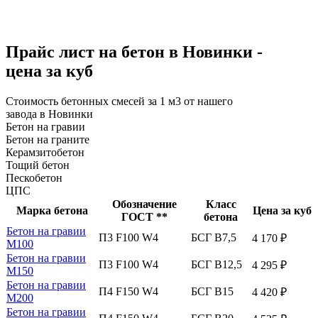
Прайс лист на бетон в Новинки -
цена за куб
Стоимость бетонных смесей за 1 м3 от нашего
завода в Новинки
Бетон на гравии
Бетон на граните
Керамзитобетон
Тощий бетон
Пескобетон
ЦПС
Обозначение
Класс
Марка бетона
Цена за куб
ГОСТ **
бетона
Бетон на гравии
П3 F100 W4
БСГ В7,5
4 170 ₽
М100
Бетон на гравии
П3 F100 W4
БСГ В12,5
4 295 ₽
М150
Бетон на гравии
П4 F150 W4
БСГ В15
4 420 ₽
М200
Бетон на гравии