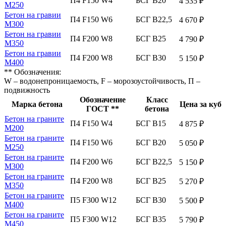
П4 F150 W4
БСГ В20
4 535 ₽
М250
Бетон на гравии
П4 F150 W6
БСГ В22,5
4 670 ₽
М300
Бетон на гравии
П4 F200 W8
БСГ В25
4 790 ₽
М350
Бетон на гравии
П4 F200 W8
БСГ В30
5 150 ₽
М400
** Обозначения:
W – водонепроницаемость, F – морозоустойчивость, П –
подвижность
Обозначение
Класс
Марка бетона
Цена за куб
ГОСТ **
бетона
Бетон на граните
П4 F150 W4
БСГ В15
4 875 ₽
М200
Бетон на граните
П4 F150 W6
БСГ В20
5 050 ₽
М250
Бетон на граните
П4 F200 W6
БСГ В22,5
5 150 ₽
М300
Бетон на граните
П4 F200 W8
БСГ В25
5 270 ₽
М350
Бетон на граните
П5 F300 W12
БСГ В30
5 500 ₽
М400
Бетон на граните
П5 F300 W12
БСГ В35
5 790 ₽
М450