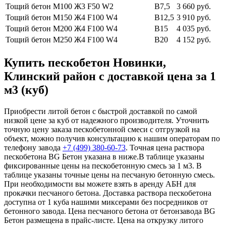
Тощий бетон М100
Ж3 F50 W2
В7,5
3 660 руб.
Тощий бетон М150
Ж4 F100 W4
В12,5
3 910 руб.
Тощий бетон М200
Ж4 F100 W4
В15
4 035 руб.
Тощий бетон М250
Ж4 F100 W4
В20
4 152 руб.
Купить пескобетон Новинки,
Клинский район с доставкой цена за 1
м3 (куб)
Приобрести литой бетон с быстрой доставкой по самой
низкой цене за куб от надежного производителя. Уточнить
точную цену заказа пескобетонной смеси с отгрузкой на
объект, можно получив консультацию к нашим операторам по
телефону завода
+7 (499)
380-60-73
. Точная цена раствора
пескобетона BG Бетон указана в ниже.В таблице указаны
фиксированные цены на пескобетонную смесь за 1 м3. В
таблице указаны точные цены на песчаную бетонную смесь.
При необходимости вы можете взять в аренду АБН для
прокачки песчаного бетона. Доставка раствора пескобетона
доступна от 1 куба нашими миксерами без посредников от
бетонного завода. Цена песчаного бетона от бетонзавода BG
Бетон размещена в прайс-листе. Цена на открузку литого