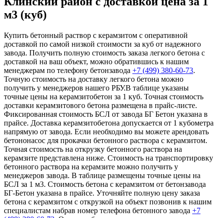
Клинский район с доставкой цена за 1
м3 (куб)
Купить бетонный раствор с керамзитом с оперативной
доставкой по самой низкой стоимости за куб от надежного
завода. Получить полную стоимость заказа легкого бетона с
доставкой на ваш объект, можно обратившись к нашим
менеджерам по телефону бетонзавода
+7 (499)
380-60-73
.
Точную стоимость на доставку легкого бетона можно
получить у менеджеров нашего РБУ.В таблице указаны
точные цены на керамзитобетон за 1 куб. Точная стоимость
доставки керамзитового бетона размещена в прайс-листе.
Фиксированная стоимость БСЛ от завода БГ Бетон указана в
прайсе. Доставка керамзитобетона допускается от 1 кубометра
напрямую от завода. Если необходимо вы можете арендовать
бетононасос для прокачки бетонного раствора с керамзитом.
Точная стоимость на открузку бетонного раствора на
керамзите представлена ниже. Стоимость на транспортировку
бетонного раствора на керамзите можно получить у
менеджеров завода. В таблице размещены точные цены на
БСЛ за 1 м3. Стоимость бетона с керамзитом от бетонзавода
БГ-Бетон указана в прайсе. Уточняйте полную цену заказа
бетона с керамзитом с открузкой на объект позвонив к нашим
специалистам набрав номер телефона бетонного завода
+7