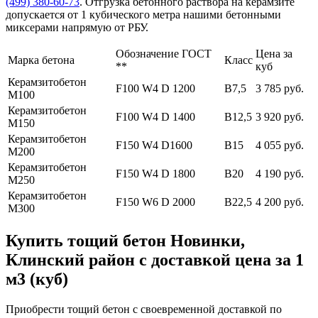
(499)
380-60-73
. Отгрузка бетонного раствора на керамзите
допускается от 1 кубического метра нашими бетонными
миксерами напрямую от РБУ.
Обозначение ГОСТ
Цена за
Марка бетона
Класс
**
куб
Керамзитобетон
F100 W4 D 1200
В7,5
3 785 руб.
М100
Керамзитобетон
F100 W4 D 1400
В12,5
3 920 руб.
М150
Керамзитобетон
F150 W4 D1600
В15
4 055 руб.
М200
Керамзитобетон
F150 W4 D 1800
В20
4 190 руб.
М250
Керамзитобетон
F150 W6 D 2000
В22,5
4 200 руб.
М300
Купить тощий бетон Новинки,
Клинский район с доставкой цена за 1
м3 (куб)
Приобрести тощий бетон с своевременной доставкой по