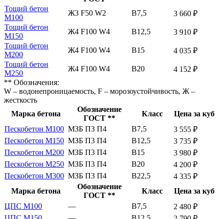
Тощий бетон
Ж3 F50 W2
В7,5
3 660 ₽
М100
Тощий бетон
Ж4 F100 W4
В12,5
3 910 ₽
М150
Тощий бетон
Ж4 F100 W4
В15
4 035 ₽
М200
Тощий бетон
Ж4 F100 W4
В20
4 152 ₽
М250
** Обозначения:
W – водонепроницаемость, F – морозоустойчивость, Ж –
жесткость
Обозначение
Марка бетона
Класс
Цена за куб
ГОСТ **
Пескобетон М100
МЗБ П3 П4
В7,5
3 555 ₽
Пескобетон М150
МЗБ П3 П4
В12,5
3 735 ₽
Пескобетон М200
МЗБ П3 П4
В15
3 980 ₽
Пескобетон М250
МЗБ П3 П4
В20
4 200 ₽
Пескобетон М300
МЗБ П3 П4
В22,5
4 335 ₽
Обозначение
Марка бетона
Класс
Цена за куб
ГОСТ **
ЦПС М100
—
В7,5
2 480 ₽
ЦПС М150
—
В12,5
2 790 ₽