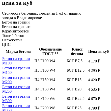
цена за куб
Стоимость бетонных смесей за 1 м3 от нашего
завода в Владимировке
Бетон на гравии
Бетон на граните
Керамзитобетон
Тощий бетон
Пескобетон
ЦПС
Обозначение
Класс
Марка бетона
Цена за куб
ГОСТ **
бетона
Бетон на гравии
П3 F100 W4
БСГ В7,5
4 170 ₽
М100
Бетон на гравии
П3 F100 W4
БСГ В12,5
4 295 ₽
М150
Бетон на гравии
П4 F150 W4
БСГ В15
4 420 ₽
М200
Бетон на гравии
П4 F150 W4
БСГ В20
4 535 ₽
М250
Бетон на гравии
П4 F150 W6
БСГ В22,5
4 670 ₽
М300
Бетон на гравии
П4 F200 W8
БСГ В25
4 790 ₽
М350