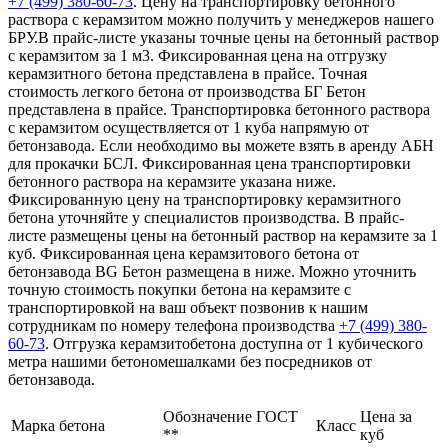
+7 (499)
380-60-73
. Цену на транспортировку бетонного
раствора с керамзитом можно получить у менеджеров нашего
БРУ.В прайс-листе указаны точные цены на бетонный раствор
с керамзитом за 1 м3. Фиксированная цена на отгрузку
керамзитного бетона представлена в прайсе. Точная
стоимость легкого бетона от производства БГ Бетон
представлена в прайсе. Транспортировка бетонного раствора
с керамзитом осуществляется от 1 куба напрямую от
бетонзавода. Если необходимо вы можете взять в аренду АБН
для прокачки БСЛ. Фиксированная цена транспортировки
бетонного раствора на керамзите указана ниже.
Фиксированную цену на транспортировку керамзитного
бетона уточняйте у специалистов производства. В прайс-
листе размещены цены на бетонный раствор на керамзите за 1
куб. Фиксированная цена керамзитового бетона от
бетонзавода BG Бетон размещена в ниже. Можно уточнить
точную стоимость покупки бетона на керамзите с
транспортировкой на ваш объект позвонив к нашим
сотрудникам по номеру телефона производства
+7 (499)
380-
60-73
. Отгрузка керамзитобетона доступна от 1 кубического
метра нашими бетономешалками без посредников от
бетонзавода.
Обозначение ГОСТ
Цена за
Марка бетона
Класс
**
куб