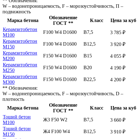
** Обозначения:
W – водонепроницаемость, F – морозоустойчивость, П –
подвижность
Обозначение
Марка бетона
Класс
Цена за куб
ГОСТ **
Керамзитобетон
F100 W4 D1600
В7,5
3 785 ₽
М100
Керамзитобетон
F100 W4 D1600
В12,5
3 920 ₽
М150
Керамзитобетон
F150 W4 D1600
В15
4 055 ₽
М200
Керамзитобетон
F150 W4 D1600
В20
4 190 ₽
М250
Керамзитобетон
F150 W6 D1600
В22,5
4 200 ₽
М300
** Обозначения:
W – водонепроницаемость, F – морозоустойчивость, D –
плотность
Обозначение
Марка бетона
Класс
Цена за куб
ГОСТ **
Тощий бетон
Ж3 F50 W2
В7,5
3 660 ₽
М100
Тощий бетон
Ж4 F100 W4
В12,5
3 910 ₽
М150