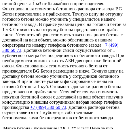
низкой цене за 1 м3 от ближайшего производителя.
Фиксированная стоимость бетонного раствора от завода BG
Бетон представлена в прайс-листе. Точную цену на отгрузку
готового бетона можно уточнить у специалистов нашего
бетонного завода. В прайсе указаны цены на готовый бетон за
1 м3. Стоимость на отгрузку бетона представлена в прайс-
листе. Уточнить общую стоимость заказа товарного бетона с
доставкой на ваш объект, можно обратившись к нашим
операторам по номеру телефона бетонного завода
+7 (499)
380-60-73
. Доставка бетонной смеси осуществляется от 1
кубического метра без посредников от бетонного завода. При
необходимости можно заказать АБН для прокачки бетонной
смеси. Фиксированная стоимость готового бетона от
производителя BG Бетон размещена в ниже. Точную цену на
доставку бетона можно уточнить у сотрудников бетонного
завода. В прайс-листе указаны фиксированные цены на
готовый бетон за 1 куб. Стоимость доставки раствор бетона
представлена в прайс-листе. Уточняйте точную стоимость
покупки бетонной смеси с доставкой на ваш объект получив
консультацию к нашим сотрудникам набрав номер телефона
производства
+7 (499)
380-60-73
. Доставка раствора бетона
осуществляется от 1 кубометра собственными
бетономешалками без посредников от бетонного завода.
Марка бетона
Обозначение ГОСТ **
Класс
Цена за куб