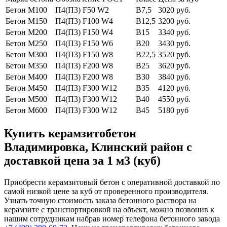
Бетон М100
П4(П3) F50 W2
В7,5
3020 руб.
Бетон М150
П4(П3) F100 W4
В12,5
3200 руб.
Бетон М200
П4(П3) F150 W4
В15
3340 руб.
Бетон М250
П4(П3) F150 W6
В20
3430 руб.
Бетон М300
П4(П3) F150 W8
В22,5
3520 руб.
Бетон М350
П4(П3) F200 W8
В25
3620 руб.
Бетон М400
П4(П3) F200 W8
В30
3840 руб.
Бетон М450
П4(П3) F300 W12
В35
4120 руб.
Бетон М500
П4(П3) F300 W12
В40
4550 руб.
Бетон М600
П4(П3) F300 W12
В45
5180 руб
Купить керамзитобетон
Владимировка, Клинский район с
доставкой цена за 1 м3 (куб)
Приобрести керамзитовый бетон с оперативной доставкой по
самой низкой цене за куб от проверенного производителя.
Узнать точную стоимость заказа бетонного раствора на
керамзите с транспортировкой на объект, можно позвонив к
нашим сотрудникам набрав номер телефона бетонного завода