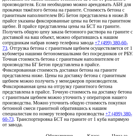
производителя. Если необходимо можно арендовать АБН для
прокачки тяжёлого бетона на граните. Стоимость бетона с
гранитным наполнителем BG Бетон представлена в ниже.В
прайсе указаны фиксированные цены на бетон на гранитном
щебне. В прайсе представлены цены на БСТ на граните.
Получить общую цену заказа бетонного раствора на граните с
доставкой на ваш объект, можно обратившись к нашим
сотрудникам набрав номер телефона завода
+7 (499)
380-60-
73
. Отгрузка бетона с гранитным щебнем осуществляется от 1
кубометра нашими бетономешалками без посредников от РБУ.
Точная стоимость бетона с гранитным наполнителем от
производства БГ Бетон представлена в прайсе.
Фиксированная стоимость доставки бетона на граните
представлена ниже. Цены на доставку бетона с гранитным
щебнем можно получить у менеджеров производителя.
Фиксированная цена на отгрузку гранитного бетона
представлена в прайсе. Точную стоимость на доставку бетона
с гранитным щебнем можно уточнить у операторов нашего
производства. Можно уточнить общую стоимость покупки
бетонной смеси гранитной обратившись к нашим
специалистам по номеру телефона производства
+7 (499)
380-
60-73
. Транспортировка БСТ на граните от 1 куба напрямую
от завода.
Обозначение
Класс
Цена за