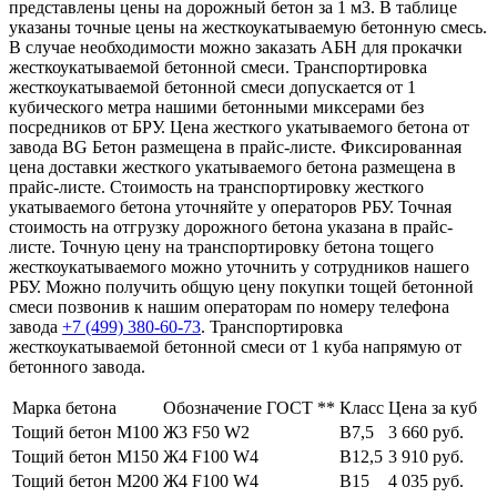
представлены цены на дорожный бетон за 1 м3. В таблице
указаны точные цены на жесткоукатываемую бетонную смесь.
В случае необходимости можно заказать АБН для прокачки
жесткоукатываемой бетонной смеси. Транспортировка
жесткоукатываемой бетонной смеси допускается от 1
кубического метра нашими бетонными миксерами без
посредников от БРУ. Цена жесткого укатываемого бетона от
завода BG Бетон размещена в прайс-листе. Фиксированная
цена доставки жесткого укатываемого бетона размещена в
прайс-листе. Стоимость на транспортировку жесткого
укатываемого бетона уточняйте у операторов РБУ. Точная
стоимость на отгрузку дорожного бетона указана в прайс-
листе. Точную цену на транспортировку бетона тощего
жесткоукатываемого можно уточнить у сотрудников нашего
РБУ. Можно получить общую цену покупки тощей бетонной
смеси позвонив к нашим операторам по номеру телефона
завода
+7 (499)
380-60-73
. Транспортировка
жесткоукатываемой бетонной смеси от 1 куба напрямую от
бетонного завода.
Марка бетона
Обозначение ГОСТ **
Класс
Цена за куб
Тощий бетон М100
Ж3 F50 W2
В7,5
3 660 руб.
Тощий бетон М150
Ж4 F100 W4
В12,5
3 910 руб.
Тощий бетон М200
Ж4 F100 W4
В15
4 035 руб.