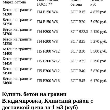
Марка бетона
ГОСТ **
бетона
куб
Бетон на граните
П4 F150 W4
БСГ В15
4 875 руб.
М200
Бетон на граните
П4 F150 W6
БСГ В20
5 050 руб.
М250
Бетон на граните
П4 F200 W6
БСГ В22,5
5 150 руб.
М300
Бетон на граните
П4 F200 W8
БСГ В25
5 270 руб.
М350
Бетон на граните
П5 F300 W12
БСГ В30
5 500 руб.
М400
Бетон на граните
П5 F300 W12
БСГ В35
5 790 руб.
М450
Бетон на граните
П5 F300 W12
БСГ В40
5 830 руб.
М500
Бетон на граните
П5 F300 W16
БСГ В45
6 170 руб.
М600
Купить бетон на гравии
Владимировка, Клинский район с
доставкой цена за 1 м3 (куб)