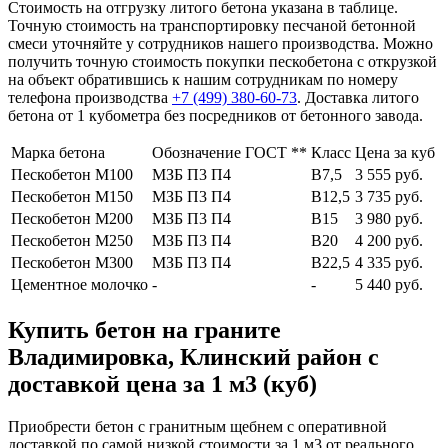
Стоимость на отгрузку литого бетона указана в таблице.
Точную стоимость на транспортировку песчаной бетонной
смеси уточняйте у сотрудников нашего производства. Можно
получить точную стоимость покупки пескобетона с открузкой
на объект обратившись к нашим сотрудникам по номеру
телефона производства
+7 (499)
380-60-73
. Доставка литого
бетона от 1 кубометра без посредников от бетонного завода.
Марка бетона
Обозначение ГОСТ **
Класс
Цена за куб
Пескобетон М100
МЗБ П3 П4
В7,5
3 555 руб.
Пескобетон М150
МЗБ П3 П4
В12,5
3 735 руб.
Пескобетон М200
МЗБ П3 П4
В15
3 980 руб.
Пескобетон М250
МЗБ П3 П4
В20
4 200 руб.
Пескобетон М300
МЗБ П3 П4
В22,5
4 335 руб.
Цементное молочко
-
-
5 440 руб.
Купить бетон на граните
Владимировка, Клинский район с
доставкой цена за 1 м3 (куб)
Приобрести бетон с гранитным щебнем с оперативной
доставкой по самой низкой стоимости за 1 м3 от реального