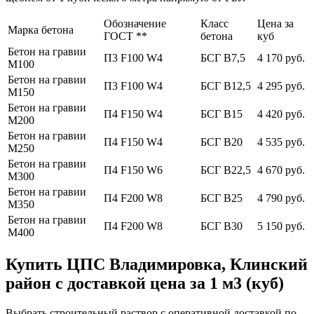
Обозначение
Класс
Цена за
Марка бетона
ГОСТ **
бетона
куб
Бетон на гравии
П3 F100 W4
БСГ В7,5
4 170 руб.
М100
Бетон на гравии
П3 F100 W4
БСГ В12,5
4 295 руб.
М150
Бетон на гравии
П4 F150 W4
БСГ В15
4 420 руб.
М200
Бетон на гравии
П4 F150 W4
БСГ В20
4 535 руб.
М250
Бетон на гравии
П4 F150 W6
БСГ В22,5
4 670 руб.
М300
Бетон на гравии
П4 F200 W8
БСГ В25
4 790 руб.
М350
Бетон на гравии
П4 F200 W8
БСГ В30
5 150 руб.
М400
Купить ЦПС Владимировка, Клинский
район с доставкой цена за 1 м3 (куб)
Выбрать строительный раствор с оперативной доставкой по