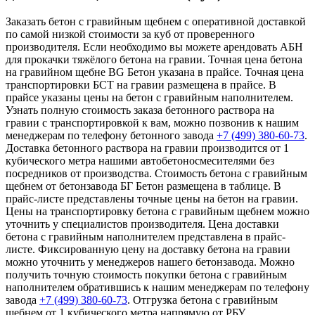
Заказать бетон с гравийным щебнем с оперативной доставкой
по самой низкой стоимости за куб от проверенного
производителя. Если необходимо вы можете арендовать АБН
для прокачки тяжёлого бетона на гравии. Точная цена бетона
на гравийном щебне BG Бетон указана в прайсе. Точная цена
транспортировки БСТ на гравии размещена в прайсе. В
прайсе указаны цены на бетон с гравийным наполнителем.
Узнать полную стоимость заказа бетонного раствора на
гравии с транспортировкой к вам, можно позвонив к нашим
менеджерам по телефону бетонного завода
+7 (499)
380-60-73
.
Доставка бетонного раствора на гравии производится от 1
кубического метра нашими автобетоносмесителями без
посредников от производства. Стоимость бетона с гравийным
щебнем от бетонзавода БГ Бетон размещена в таблице. В
прайс-листе представлены точные цены на бетон на гравии.
Цены на транспортировку бетона с гравийным щебнем можно
уточнить у специалистов производителя. Цена доставки
бетона с гравийным наполнителем представлена в прайс-
листе. Фиксированную цену на доставку бетона на гравии
можно уточнить у менеджеров нашего бетонзавода. Можно
получить точную стоимость покупки бетона с гравийным
наполнителем обратившись к нашим менеджерам по телефону
завода
+7 (499)
380-60-73
. Отгрузка бетона с гравийным
щебнем от 1 кубического метра напрямую от РБУ.