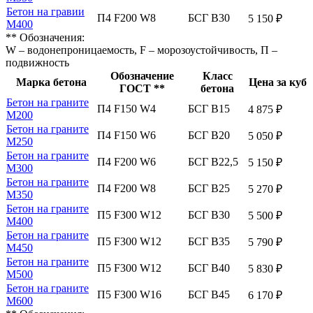
Бетон на гравии
П4 F200 W8
БСГ В30
5 150 ₽
М400
** Обозначения:
W – водонепроницаемость, F – морозоустойчивость, П –
подвижность
Обозначение
Класс
Марка бетона
Цена за куб
ГОСТ **
бетона
Бетон на граните
П4 F150 W4
БСГ В15
4 875 ₽
М200
Бетон на граните
П4 F150 W6
БСГ В20
5 050 ₽
М250
Бетон на граните
П4 F200 W6
БСГ В22,5
5 150 ₽
М300
Бетон на граните
П4 F200 W8
БСГ В25
5 270 ₽
М350
Бетон на граните
П5 F300 W12
БСГ В30
5 500 ₽
М400
Бетон на граните
П5 F300 W12
БСГ В35
5 790 ₽
М450
Бетон на граните
П5 F300 W12
БСГ В40
5 830 ₽
М500
Бетон на граните
П5 F300 W16
БСГ В45
6 170 ₽
М600