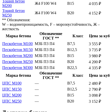
Тощий бетон
Ж4 F100 W4
В15
4 035 ₽
М200
Тощий бетон
Ж4 F100 W4
В20
4 152 ₽
М250
** Обозначения:
W – водонепроницаемость, F – морозоустойчивость, Ж –
жесткость
Обозначение
Марка бетона
Класс
Цена за куб
ГОСТ **
Пескобетон М100
МЗБ П3 П4
В7,5
3 555 ₽
Пескобетон М150
МЗБ П3 П4
В12,5
3 735 ₽
Пескобетон М200
МЗБ П3 П4
В15
3 980 ₽
Пескобетон М250
МЗБ П3 П4
В20
4 200 ₽
Пескобетон М300
МЗБ П3 П4
В22,5
4 335 ₽
Обозначение
Марка бетона
Класс
Цена за куб
ГОСТ **
ЦПС М100
—
В7,5
2 480 ₽
ЦПС М150
—
В12,5
2 790 ₽
ЦПС М200
—
В15
3 098 ₽
ЦПС М250
—
В20
3 152 ₽