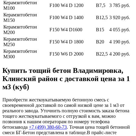
Керамзитобетон
F100 W4 D 1200
В7,5
3 785 руб.
М100
Керамзитобетон
F100 W4 D 1400
В12,5
3 920 руб.
М150
Керамзитобетон
F150 W4 D1600
В15
4 055 руб.
М200
Керамзитобетон
F150 W4 D 1800
В20
4 190 руб.
М250
Керамзитобетон
F150 W6 D 2000
В22,5
4 200 руб.
М300
Купить тощий бетон Владимировка,
Клинский район с доставкой цена за 1
м3 (куб)
Приобрести жесткоукатываемую бетонную смесь с
своевременной доставкой по самой низкой цене за 1 м3 от
реального завода. Уточнить полную стоимость заказа бетона
тощего жесткоукатываемого с отгрузкой к вам, можно
позвонив к нашим операторам по номеру телефона
бетонзавода
+7 (499)
380-60-73
. Точная цена тощей бетонной
смеси БГ-Бетон представлена в таблице.В прайс-листе