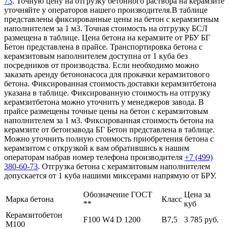
73
. Точную цену на отгрузку бетонного раствора на керамзите
уточняйте у операторов нашего производителя.В таблице
представлены фиксированные цены на бетон с керамзитным
наполнителем за 1 м3. Точная стоимость на отгрузку БСЛ
размещена в таблице. Цена бетона на керамзите от РБУ БГ
Бетон представлена в прайсе. Транспортировка бетона с
керамзитовым наполнителем доступна от 1 куба без
посредников от производства. Если необходимо можно
заказать аренду бетононасоса для прокачки керамзитового
бетона. Фиксированная стоимость доставки керамзитбетона
указана в таблице. Фиксированную стоимость на отгрузку
керамзитбетона можно уточнить у менеджеров завода. В
прайсе размещены точные цены на бетон с керамзитовым
наполнителем за 1 м3. Фиксированная стоимость бетона на
керамзите от бетонзавода БГ Бетон представлена в таблице.
Можно уточнить полную стоимость приобретения бетона с
керамзитом с открузкой к вам обратившись к нашим
операторам набрав номер телефона производителя
+7 (499)
380-60-73
. Отгрузка бетона с керамзитовым наполнителем
допускается от 1 куба нашими миксерами напрямую от БРУ.
Обозначение ГОСТ
Цена за
Марка бетона
Класс
**
куб
Керамзитобетон
F100 W4 D 1200
В7,5
3 785 руб.
М100