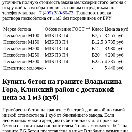
уточнить полную стоимость заказа мелкозернистого бетона с
открузкой к вам обратившись к нашим сотрудникам по
телефону завода
+7 (499)
380-60-73
. Транспортировка
раствора пескобетона от 1 м3 без посредников от БРУ.
Марка бетона
Обозначение ГОСТ **
Класс
Цена за куб
Пескобетон М100
МЗБ П3 П4
В7,5
3 555 руб.
Пескобетон М150
МЗБ П3 П4
В12,5
3 735 руб.
Пескобетон М200
МЗБ П3 П4
В15
3 980 руб.
Пескобетон М250
МЗБ П3 П4
В20
4 200 руб.
Пескобетон М300
МЗБ П3 П4
В22,5
4 335 руб.
Цементное молочко
-
-
5 440 руб.
Купить бетон на граните Владыкина
Гора, Клинский район с доставкой
цена за 1 м3 (куб)
Приобрести бетон на граните с быстрой доставкой по самой
низкой стоимости за 1 куб от ближайшего завода. Если
необходимо можно арендовать бетононасос для прокачки
бетона с гранитным наполнителем. Точная стоимость БСТ на
граните BG Бетон представлена в ниже.В таблице размещены