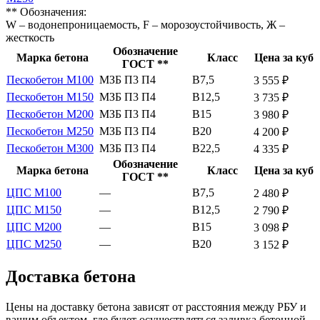
** Обозначения:
W – водонепроницаемость, F – морозоустойчивость, Ж –
жесткость
Обозначение
Марка бетона
Класс
Цена за куб
ГОСТ **
Пескобетон М100
МЗБ П3 П4
В7,5
3 555 ₽
Пескобетон М150
МЗБ П3 П4
В12,5
3 735 ₽
Пескобетон М200
МЗБ П3 П4
В15
3 980 ₽
Пескобетон М250
МЗБ П3 П4
В20
4 200 ₽
Пескобетон М300
МЗБ П3 П4
В22,5
4 335 ₽
Обозначение
Марка бетона
Класс
Цена за куб
ГОСТ **
ЦПС М100
—
В7,5
2 480 ₽
ЦПС М150
—
В12,5
2 790 ₽
ЦПС М200
—
В15
3 098 ₽
ЦПС М250
—
В20
3 152 ₽
Доставка бетона
Цены на доставку бетона зависят от расстояния между РБУ и
вашим объектом, где будет осуществляться заливка бетонной