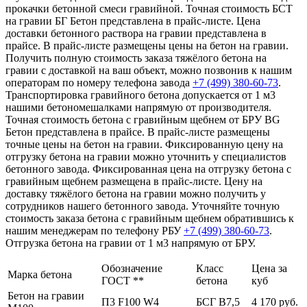
прокачки бетонной смеси гравийной. Точная стоимость БСТ
на гравии БГ Бетон представлена в прайс-листе. Цена
доставки бетонного раствора на гравии представлена в
прайсе. В прайс-листе размещены цены на бетон на гравии.
Получить полную стоимость заказа тяжёлого бетона на
гравии с доставкой на ваш объект, можно позвонив к нашим
операторам по номеру телефона завода
+7 (499)
380-60-73
.
Транспортировка гравийного бетона допускается от 1 м3
нашими бетономешалками напрямую от производителя.
Точная стоимость бетона с гравийным щебнем от БРУ BG
Бетон представлена в прайсе. В прайс-листе размещены
точные цены на бетон на гравии. Фиксированную цену на
отгрузку бетона на гравии можно уточнить у специалистов
бетонного завода. Фиксированная цена на отгрузку бетона с
гравийным щебнем размещена в прайс-листе. Цену на
доставку тяжёлого бетона на гравии можно получить у
сотрудников нашего бетонного завода. Уточняйте точную
стоимость заказа бетона с гравийным щебнем обратившись к
нашим менеджерам по телефону РБУ
+7 (499)
380-60-73
.
Отгрузка бетона на гравии от 1 м3 напрямую от БРУ.
Обозначение
Класс
Цена за
Марка бетона
ГОСТ **
бетона
куб
Бетон на гравии
П3 F100 W4
БСГ В7,5
4 170 руб.