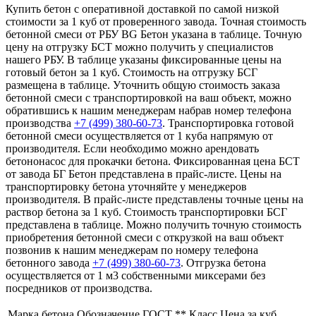
Купить бетон с оперативной доставкой по самой низкой
стоимости за 1 куб от проверенного завода. Точная стоимость
бетонной смеси от РБУ BG Бетон указана в таблице. Точную
цену на отгрузку БСТ можно получить у специалистов
нашего РБУ. В таблице указаны фиксированные цены на
готовый бетон за 1 куб. Стоимость на отгрузку БСГ
размещена в таблице. Уточнить общую стоимость заказа
бетонной смеси с транспортировкой на ваш объект, можно
обратившись к нашим менеджерам набрав номер телефона
производства
+7 (499)
380-60-73
. Транспортировка готовой
бетонной смеси осуществляется от 1 куба напрямую от
производителя. Если необходимо можно арендовать
бетононасос для прокачки бетона. Фиксированная цена БСТ
от завода БГ Бетон представлена в прайс-листе. Цены на
транспортировку бетона уточняйте у менеджеров
производителя. В прайс-листе представлены точные цены на
раствор бетона за 1 куб. Стоимость транспортировки БСГ
представлена в таблице. Можно получить точную стоимость
приобретения бетонной смеси с открузкой на ваш объект
позвонив к нашим менеджерам по номеру телефона
бетонного завода
+7 (499)
380-60-73
. Отгрузка бетона
осуществляется от 1 м3 собственными миксерами без
посредников от производства.
Марка бетона
Обозначение ГОСТ **
Класс
Цена за куб