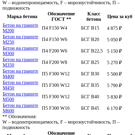
W – водонепроницаемость, F – морозоустойчивость, П –
подвижность
Обозначение
Класс
Марка бетона
Цена за куб
ГОСТ **
бетона
Бетон на граните
П4 F150 W4
БСГ В15
4 875 ₽
М200
Бетон на граните
П4 F150 W6
БСГ В20
5 050 ₽
М250
Бетон на граните
П4 F200 W6
БСГ В22,5
5 150 ₽
М300
Бетон на граните
П4 F200 W8
БСГ В25
5 270 ₽
М350
Бетон на граните
П5 F300 W12
БСГ В30
5 500 ₽
М400
Бетон на граните
П5 F300 W12
БСГ В35
5 790 ₽
М450
Бетон на граните
П5 F300 W12
БСГ В40
5 830 ₽
М500
Бетон на граните
П5 F300 W16
БСГ В45
6 170 ₽
М600
** Обозначения:
W – водонепроницаемость, F – морозоустойчивость, П –
подвижность
Обозначение