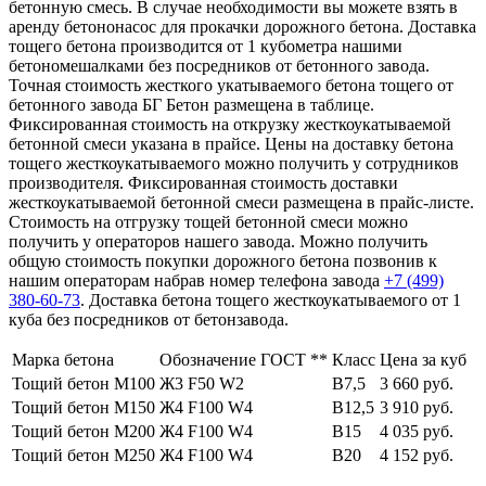
бетонную смесь. В случае необходимости вы можете взять в
аренду бетононасос для прокачки дорожного бетона. Доставка
тощего бетона производится от 1 кубометра нашими
бетономешалками без посредников от бетонного завода.
Точная стоимость жесткого укатываемого бетона тощего от
бетонного завода БГ Бетон размещена в таблице.
Фиксированная стоимость на открузку жесткоукатываемой
бетонной смеси указана в прайсе. Цены на доставку бетона
тощего жесткоукатываемого можно получить у сотрудников
производителя. Фиксированная стоимость доставки
жесткоукатываемой бетонной смеси размещена в прайс-листе.
Стоимость на отгрузку тощей бетонной смеси можно
получить у операторов нашего завода. Можно получить
общую стоимость покупки дорожного бетона позвонив к
нашим операторам набрав номер телефона завода
+7 (499)
380-60-73
. Доставка бетона тощего жесткоукатываемого от 1
куба без посредников от бетонзавода.
Марка бетона
Обозначение ГОСТ **
Класс
Цена за куб
Тощий бетон М100
Ж3 F50 W2
В7,5
3 660 руб.
Тощий бетон М150
Ж4 F100 W4
В12,5
3 910 руб.
Тощий бетон М200
Ж4 F100 W4
В15
4 035 руб.
Тощий бетон М250
Ж4 F100 W4
В20
4 152 руб.