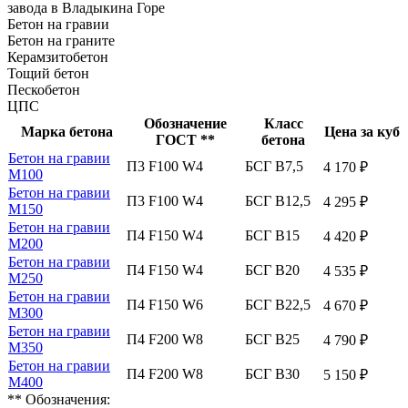
завода в Владыкина Горе
Бетон на гравии
Бетон на граните
Керамзитобетон
Тощий бетон
Пескобетон
ЦПС
Обозначение
Класс
Марка бетона
Цена за куб
ГОСТ **
бетона
Бетон на гравии
П3 F100 W4
БСГ В7,5
4 170 ₽
М100
Бетон на гравии
П3 F100 W4
БСГ В12,5
4 295 ₽
М150
Бетон на гравии
П4 F150 W4
БСГ В15
4 420 ₽
М200
Бетон на гравии
П4 F150 W4
БСГ В20
4 535 ₽
М250
Бетон на гравии
П4 F150 W6
БСГ В22,5
4 670 ₽
М300
Бетон на гравии
П4 F200 W8
БСГ В25
4 790 ₽
М350
Бетон на гравии
П4 F200 W8
БСГ В30
5 150 ₽
М400
** Обозначения: