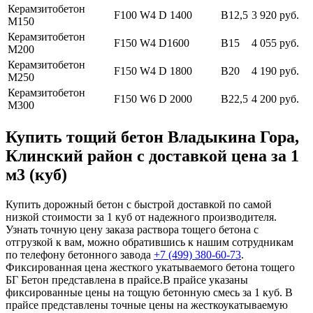
Керамзитобетон
F100 W4 D 1400
В12,5
3 920 руб.
М150
Керамзитобетон
F150 W4 D1600
В15
4 055 руб.
М200
Керамзитобетон
F150 W4 D 1800
В20
4 190 руб.
М250
Керамзитобетон
F150 W6 D 2000
В22,5
4 200 руб.
М300
Купить тощий бетон Владыкина Гора,
Клинский район с доставкой цена за 1
м3 (куб)
Купить дорожный бетон с быстрой доставкой по самой
низкой стоимости за 1 куб от надежного производителя.
Узнать точную цену заказа раствора тощего бетона с
отгрузкой к вам, можно обратившись к нашим сотрудникам
по телефону бетонного завода
+7 (499)
380-60-73
.
Фиксированная цена жесткого укатываемого бетона тощего
БГ Бетон представлена в прайсе.В прайсе указаны
фиксированные цены на тощую бетонную смесь за 1 куб. В
прайсе представлены точные цены на жесткоукатываемую