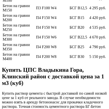
М100
Бетон на гравии
П3 F100 W4
БСГ В12,5
4 295 руб.
М150
Бетон на гравии
П4 F150 W4
БСГ В15
4 420 руб.
М200
Бетон на гравии
П4 F150 W4
БСГ В20
4 535 руб.
М250
Бетон на гравии
П4 F150 W6
БСГ В22,5
4 670 руб.
М300
Бетон на гравии
П4 F200 W8
БСГ В25
4 790 руб.
М350
Бетон на гравии
П4 F200 W8
БСГ В30
5 150 руб.
М400
Купить ЦПС Владыкина Гора,
Клинский район с доставкой цена за 1
м3 (куб)
Купить раствор цемента с быстрой доставкой по самой низкой
цене за 1 куб от реального завода. В случае необходимости
можно взять в аренду бетононасос для прокачки кладочного
раствора. Точная стоимость цементного раствора БГ-Бетон