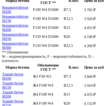
Марка бетона
Класс
Цена за куб
ГОСТ **
Керамзитобетон
F100 W4 D1600
В7,5
3 785 ₽
М100
Керамзитобетон
F100 W4 D1600
В12,5
3 920 ₽
М150
Керамзитобетон
F150 W4 D1600
В15
4 055 ₽
М200
Керамзитобетон
F150 W4 D1600
В20
4 190 ₽
М250
Керамзитобетон
F150 W6 D1600
В22,5
4 200 ₽
М300
** Обозначения:
W – водонепроницаемость, F – морозоустойчивость, D –
плотность
Обозначение
Марка бетона
Класс
Цена за куб
ГОСТ **
Тощий бетон
Ж3 F50 W2
В7,5
3 660 ₽
М100
Тощий бетон
Ж4 F100 W4
В12,5
3 910 ₽
М150
Тощий бетон
Ж4 F100 W4
В15
4 035 ₽
М200
Тощий бетон
Ж4 F100 W4
В20
4 152 ₽
М250