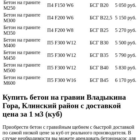
Бетон на граните
П4 F150 W6
БСГ В20
5 050 руб.
М250
Бетон на граните
П4 F200 W6
БСГ В22,5
5 150 руб.
М300
Бетон на граните
П4 F200 W8
БСГ В25
5 270 руб.
М350
Бетон на граните
П5 F300 W12
БСГ В30
5 500 руб.
М400
Бетон на граните
П5 F300 W12
БСГ В35
5 790 руб.
М450
Бетон на граните
П5 F300 W12
БСГ В40
5 830 руб.
М500
Бетон на граните
П5 F300 W16
БСГ В45
6 170 руб.
М600
Купить бетон на гравии Владыкина
Гора, Клинский район с доставкой
цена за 1 м3 (куб)
Приобрести бетон с гравийным щебнем с быстрой доставкой
по самой низкой цене за куб от реального производителя. В
случае необходимости вы можете арендовать бетононасос для