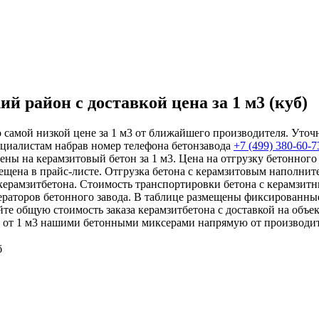
 район с доставкой цена за 1 м3 (куб)
 самой низкой цене за 1 м3 от ближайшего производителя. Уточ
ециалистам набрав номер телефона бетонзавода
+7 (499)
380-60-7
ены на керамзитовый бетон за 1 м3. Цена на отгрузку бетонного
ещена в прайс-листе. Отгрузка бетона с керамзитовым наполните
 керамзитбетона. Стоимость транспортировки бетона с керамзит
ераторов бетонного завода. В таблице размещены фиксированные
яйте общую стоимость заказа керамзитбетона с доставкой на объ
на от 1 м3 нашими бетонными миксерами напрямую от производит
б