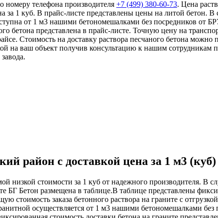
по номеру телефона производителя
+7 (499)
380-60-73
. Цена раст
 за 1 куб. В прайс-листе представлены цены на литой бетон. В
ступна от 1 м3 нашими бетономешалками без посредников от БРУ
ного бетона представлена в прайс-листе. Точную цену на трансп
райсе. Стоимость на доставку раствора песчаного бетона можно
кой на ваш объект получив консультацию к нашим сотрудникам 
 завода.
ий район с доставкой цена за 1 м3 (куб)
мой низкой стоимости за 1 куб от надежного производителя. В с
ите БГ Бетон размещена в таблице.В таблице представлены фикс
ую стоимость заказа бетонного раствора на граните с отгрузко
гранитной осуществляется от 1 м3 нашими бетономешалками без 
 Фиксированная стоимость доставки бетона на граните представле