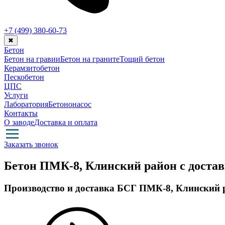
+7 (499)
380-60-73
✖
Бетон
Бетон на гравии
Бетон на граните
Тощий бетон
Керамзитобетон
Пескобетон
ЦПС
Услуги
Лаборатория
Бетононасос
Контакты
О заводе
Доставка и оплата
Заказать звонок
Бетон ПМК-8, Клинский район с доста
Производство и доставка БСГ ПМК-8, Клинский 