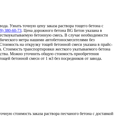
да. Узнать точную цену заказа раствора тощего бетона с
99)
380-60-73
. Цена дорожного бетона BG Бетон указана в
есткоукатываемую бетонную смесь. В случае необходимости
убического метра нашими автобетоносмесителями без
Стоимость на открузку тощей бетонной смеси указана в прайс-
а. Стоимость транспортировки жесткого укатываемого бетона
дства. Можно уточнить общую стоимость приобретения
 тощей бетонной смеси от 1 м3 без посредников от завода.
точную стоимость заказа раствора песчаного бетона с доставкой