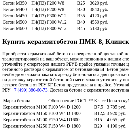
Бетон М350
П4(П3) F200 W8
В25
3620 руб.
Бетон М400
П4(П3) F200 W8
В30
3840 руб.
Бетон М450
П4(П3) F300 W12
В35
4120 руб.
Бетон М500
П4(П3) F300 W12
В40
4550 руб.
Бетон М600
П4(П3) F300 W12
В45
5180 руб
Купить керамзитобетон ПМК-8, Клинский
Приобрести керамзитовый бетон с своевременной доставкой по
транспортировкой на ваш объект, можно позвонив к нашим сп
уточняйте у операторов нашего РБУ.В прайсе указаны точные ц
бетонного раствора с керамзитом от бетонзавода БГ-Бетон разм
необходимо можно заказать аренду бетононасоса для прокачки
на доставку керамзитной бетонной смеси можно уточнить у оп
легкого бетона от РБУ БГ Бетон представлена в прайсе. Уточн
РБУ
+7 (499)
380-60-73
. Доставка бетона с керамзитом доступ
Марка бетона
Обозначение ГОСТ **
Класс
Цена за ку
Керамзитобетон М100
F100 W4 D 1200
В7,5
3 785 руб.
Керамзитобетон М150
F100 W4 D 1400
В12,5
3 920 руб.
Керамзитобетон М200
F150 W4 D1600
В15
4 055 руб.
Керамзитобетон М250
F150 W4 D 1800
В20
4 190 руб.