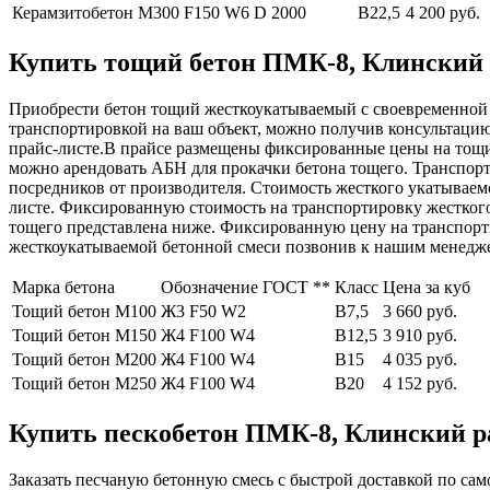
Керамзитобетон М300
F150 W6 D 2000
В22,5
4 200 руб.
Купить тощий бетон ПМК-8, Клинский ра
Приобрести бетон тощий жесткоукатываемый с своевременной до
транспортировкой на ваш объект, можно получив консультаци
прайс-листе.В прайсе размещены фиксированные цены на тощи
можно арендовать АБН для прокачки бетона тощего. Транспорт
посредников от производителя. Стоимость жесткого укатываемо
листе. Фиксированную стоимость на транспортировку жесткого
тощего представлена ниже. Фиксированную цену на транспорт
жесткоукатываемой бетонной смеси позвонив к нашим менедже
Марка бетона
Обозначение ГОСТ **
Класс
Цена за куб
Тощий бетон М100
Ж3 F50 W2
В7,5
3 660 руб.
Тощий бетон М150
Ж4 F100 W4
В12,5
3 910 руб.
Тощий бетон М200
Ж4 F100 W4
В15
4 035 руб.
Тощий бетон М250
Ж4 F100 W4
В20
4 152 руб.
Купить пескобетон ПМК-8, Клинский рай
Заказать песчаную бетонную смесь с быстрой доставкой по само