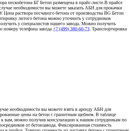
вора пескобетона БГ Бетон размещена в прайс-листе.В прайсе
 случае необходимости вы можете заказать АБН для прокачки
. Цена раствора песчаного бетона от производства BG Бетон
ортировку литого бетона можно уточнить у сотрудников
 получить у специалистов нашего завода. Можно получить
по номеру телефона завода
+7 (499)
380-60-73
. Транспортировка
лучае необходимости вы можете взять в аренду АБН для
ированные цены на бетон с гранитным щебнем. В таблице
й к вам, можно получив консультацию к нашим сотрудникам по
посредников от бетонзавода. Фиксированная стоимость
на в прайсе. Точную стоимость на доставку бетона с гранитным