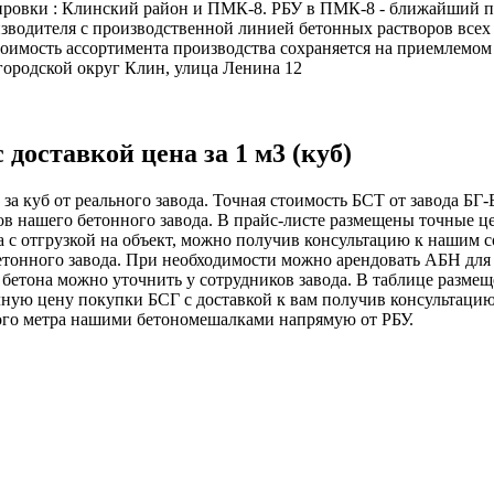
ировки : Клинский район и ПМК-8. РБУ в ПМК-8 - ближайший по
изводителя с производственной линией бетонных растворов все
тоимость ассортимента производства сохраняется на приемлемо
 городской округ Клин, улица Ленина 12
доставкой цена за 1 м3 (куб)
 за куб от реального завода. Точная стоимость БСТ от завода Б
ов нашего бетонного завода. В прайс-листе размещены точные це
ра с отгрузкой на объект, можно получив консультацию к нашим
бетонного завода. При необходимости можно арендовать АБН для
 бетона можно уточнить у сотрудников завода. В таблице разме
олную цену покупки БСГ с доставкой к вам получив консультац
ского метра нашими бетономешалками напрямую от РБУ.