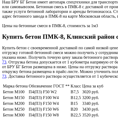
Наш БРУ БГ Бетон имеет автопарк спецтехники для транспорт
или самовывозом. Бетонная смесь в ПМК-8 с доставкой от про
также услуги бетонной лаборатории и аренды бетононасоса. С
адрес бетонного завода в ПМК-8 на карте Московская область,
Цены на бетонные смеси в ПМК-8, стоимость за 1м3
Купить бетон ПМК-8, Клинский район с 
Купить бетон с своевременной доставкой по самой низкой цене
отгрузку готовой бетонной смеси можно получить у сотрудник
указана ниже. Получить точную цену заказа бетонного раство
73
. Отгрузка бетона допускается от 1 кубометра напрямую от 
от БРУ БГ Бетон размещена в ниже. Цены на отгрузку раствора
открузку бетона размещена в прайс-листе. Можно уточнить п
73
. Доставка бетонного раствора осуществляется от 1 кубиче
Марка бетона
Обозначение ГОСТ **
Класс
Цена за куб
Бетон М100
П4(П3) F50 W2
В7,5
3020 руб.
Бетон М150
П4(П3) F100 W4
В12,5
3200 руб.
Бетон М200
П4(П3) F150 W4
В15
3340 руб.
Бетон М250
П4(П3) F150 W6
В20
3430 руб.
Бетон М300
П4(П3) F150 W8
В22,5
3520 руб.