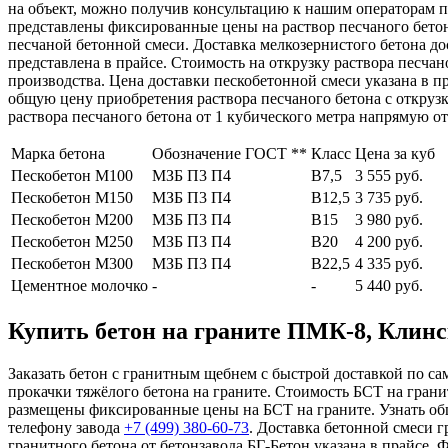
на объект, можно получив консультацию к нашим операторам 
представлены фиксированные цены на раствор песчаного бетона
песчаной бетонной смеси. Доставка мелкозернистого бетона до
представлена в прайсе. Стоимость на открузку раствора песча
производства. Цена доставки пескобетонной смеси указана в п
общую цену приобретения раствора песчаного бетона с откруз
раствора песчаного бетона от 1 кубического метра напрямую от
Марка бетона
Обозначение ГОСТ **
Класс
Цена за куб
Пескобетон М100
МЗБ П3 П4
В7,5
3 555 руб.
Пескобетон М150
МЗБ П3 П4
В12,5
3 735 руб.
Пескобетон М200
МЗБ П3 П4
В15
3 980 руб.
Пескобетон М250
МЗБ П3 П4
В20
4 200 руб.
Пескобетон М300
МЗБ П3 П4
В22,5
4 335 руб.
Цементное молочко
-
-
5 440 руб.
Купить бетон на граните ПМК-8, Клинск
Заказать бетон с гранитным щебнем с быстрой доставкой по са
прокачки тяжёлого бетона на граните. Стоимость БСТ на гран
размещены фиксированные цены на БСТ на граните. Узнать общ
телефону завода
+7 (499)
380-60-73
. Доставка бетонной смеси 
гранитного бетона от бетонзавода БГ-Бетон указана в прайсе.