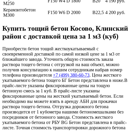
F150 W4 D 1800
В20
4 190 руб.
М250
Керамзитобетон
F150 W6 D 2000
В22,5
4 200 руб.
М300
Купить тощий бетон Косово, Клинский
район с доставкой цена за 1 м3 (куб)
Приобрести бетон тощий жесткоукатываемый с
своевременной доставкой по самой низкой цене за 1 м3 от
ближайшего завода. Уточнить общую стоимость заказа
раствора тощего бетона с отгрузкой на ваш объект, можно
получив консультацию к нашим сотрудникам набрав номер
телефона производителя
+7 (499)
380-60-73
. Цена жесткого
укатываемого бетона тощего БГ Бетон представлена в ниже.В
прайс-листе указаны фиксированные цены на тощую
бетонную смесь за 1 куб. В прайс-листе указаны
фиксированные цены на жесткий укатываемый бетон. Если
необходимо вы можете взять в аренду АБН для прокачки
раствора тощего бетона. Отгрузка дорожного бетона
производится от 1 кубометра нашими бетономешалками без
посредников от бетонного завода. Стоимость жесткого
укатываемого бетона от РБУ BG Бетон представлена в прайс-
листе. Точная стоимость транспортировки дорожного бетона