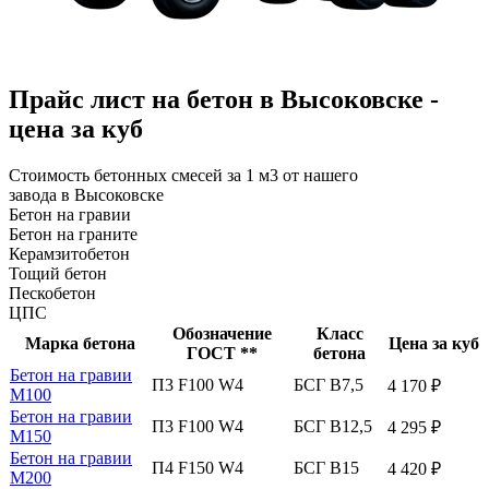
Прайс лист на бетон в Высоковске -
цена за куб
Стоимость бетонных смесей за 1 м3 от нашего
завода в Высоковске
Бетон на гравии
Бетон на граните
Керамзитобетон
Тощий бетон
Пескобетон
ЦПС
Обозначение
Класс
Марка бетона
Цена за куб
ГОСТ **
бетона
Бетон на гравии
П3 F100 W4
БСГ В7,5
4 170 ₽
М100
Бетон на гравии
П3 F100 W4
БСГ В12,5
4 295 ₽
М150
Бетон на гравии
П4 F150 W4
БСГ В15
4 420 ₽
М200