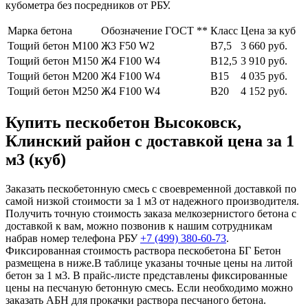
кубометра без посредников от РБУ.
Марка бетона
Обозначение ГОСТ **
Класс
Цена за куб
Тощий бетон М100
Ж3 F50 W2
В7,5
3 660 руб.
Тощий бетон М150
Ж4 F100 W4
В12,5
3 910 руб.
Тощий бетон М200
Ж4 F100 W4
В15
4 035 руб.
Тощий бетон М250
Ж4 F100 W4
В20
4 152 руб.
Купить пескобетон Высоковск,
Клинский район с доставкой цена за 1
м3 (куб)
Заказать пескобетонную смесь с своевременной доставкой по
самой низкой стоимости за 1 м3 от надежного производителя.
Получить точную стоимость заказа мелкозернистого бетона с
доставкой к вам, можно позвонив к нашим сотрудникам
набрав номер телефона РБУ
+7 (499)
380-60-73
.
Фиксированная стоимость раствора пескобетона БГ Бетон
размещена в ниже.В таблице указаны точные цены на литой
бетон за 1 м3. В прайс-листе представлены фиксированные
цены на песчаную бетонную смесь. Если необходимо можно
заказать АБН для прокачки раствора песчаного бетона.