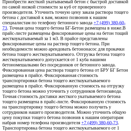
Приобрести жесткий укатываемый бетон с быстрой доставкой
по самой низкой стоимости за куб от проверенного
производителя. Уточнить точную цену заказа раствора тощего
бетона с доставкой к вам, можно позвонив к нашим
специалистам по телефону бетонного завода
+7 (499)
380-60-
73
. Точная цена тощего бетона БГ-Бетон размещена в ниже.В
прайс-листе размещены фиксированные цены на бетон тощий
жесткоукатываемый за 1 м3. В прайсе представлены
фиксированные цены на раствор тощего бетона. При
необходимости можно арендовать бетононасос для прокачки
бетона тощего жесткоукатываемого. Отгрузка бетона тощего
жесткоукатываемого допускается от 1 куба нашими
бетономешалками без посредников от бетонного завода.
Фиксированная цена раствора тощего бетона от БРУ БГ Бетон
размещена в прайсе. Фиксированная стоимость
транспортировки бетона тощего жесткоукатываемого
размещена в прайсе. Фиксированную стоимость на отгрузку
тощего бетона можно уточнить у сотрудников бетонзавода.
Точная стоимость доставки жесткого укатываемого бетона
тощего размещена в прайс-листе. Фиксированную стоимость
на транспортировку тощего бетона можно получить у
сотрудников нашего производителя. Можно уточнить общую
цену покупки тощего бетона позвонив к нашим операторам
набрав номер телефона производителя
+7 (499)
380-60-73
.
Транспортировка бетона тощего жесткоукатываемого от 1