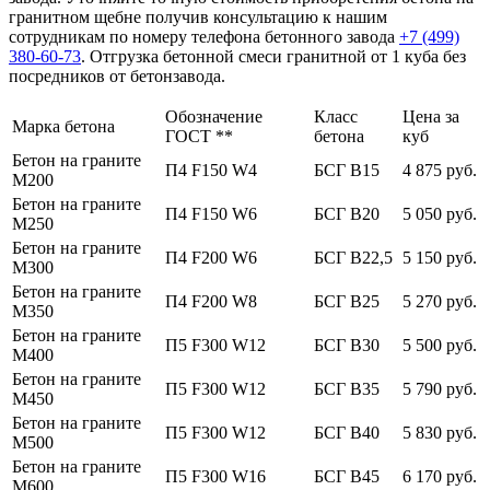
гранитном щебне получив консультацию к нашим
сотрудникам по номеру телефона бетонного завода
+7 (499)
380-60-73
. Отгрузка бетонной смеси гранитной от 1 куба без
посредников от бетонзавода.
Обозначение
Класс
Цена за
Марка бетона
ГОСТ **
бетона
куб
Бетон на граните
П4 F150 W4
БСГ В15
4 875 руб.
М200
Бетон на граните
П4 F150 W6
БСГ В20
5 050 руб.
М250
Бетон на граните
П4 F200 W6
БСГ В22,5
5 150 руб.
М300
Бетон на граните
П4 F200 W8
БСГ В25
5 270 руб.
М350
Бетон на граните
П5 F300 W12
БСГ В30
5 500 руб.
М400
Бетон на граните
П5 F300 W12
БСГ В35
5 790 руб.
М450
Бетон на граните
П5 F300 W12
БСГ В40
5 830 руб.
М500
Бетон на граните
П5 F300 W16
БСГ В45
6 170 руб.
М600