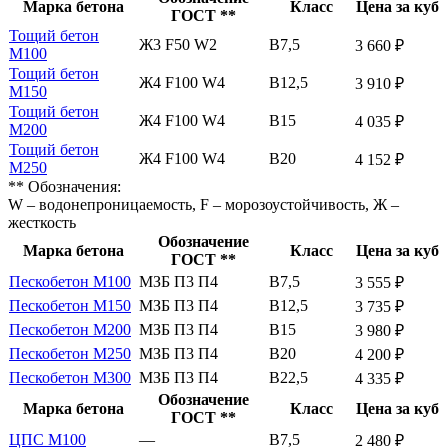
Марка бетона
Класс
Цена за куб
ГОСТ **
Тощий бетон
Ж3 F50 W2
В7,5
3 660 ₽
М100
Тощий бетон
Ж4 F100 W4
В12,5
3 910 ₽
М150
Тощий бетон
Ж4 F100 W4
В15
4 035 ₽
М200
Тощий бетон
Ж4 F100 W4
В20
4 152 ₽
М250
** Обозначения:
W – водонепроницаемость, F – морозоустойчивость, Ж –
жесткость
Обозначение
Марка бетона
Класс
Цена за куб
ГОСТ **
Пескобетон М100
МЗБ П3 П4
В7,5
3 555 ₽
Пескобетон М150
МЗБ П3 П4
В12,5
3 735 ₽
Пескобетон М200
МЗБ П3 П4
В15
3 980 ₽
Пескобетон М250
МЗБ П3 П4
В20
4 200 ₽
Пескобетон М300
МЗБ П3 П4
В22,5
4 335 ₽
Обозначение
Марка бетона
Класс
Цена за куб
ГОСТ **
ЦПС М100
—
В7,5
2 480 ₽