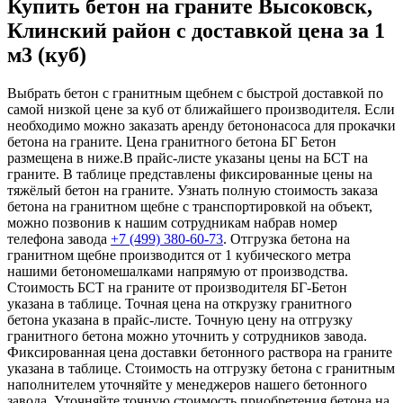
Купить бетон на граните Высоковск,
Клинский район с доставкой цена за 1
м3 (куб)
Выбрать бетон с гранитным щебнем с быстрой доставкой по
самой низкой цене за куб от ближайшего производителя. Если
необходимо можно заказать аренду бетононасоса для прокачки
бетона на граните. Цена гранитного бетона БГ Бетон
размещена в ниже.В прайс-листе указаны цены на БСТ на
граните. В таблице представлены фиксированные цены на
тяжёлый бетон на граните. Узнать полную стоимость заказа
бетона на гранитном щебне с транспортировкой на объект,
можно позвонив к нашим сотрудникам набрав номер
телефона завода
+7 (499)
380-60-73
. Отгрузка бетона на
гранитном щебне производится от 1 кубического метра
нашими бетономешалками напрямую от производства.
Стоимость БСТ на граните от производителя БГ-Бетон
указана в таблице. Точная цена на открузку гранитного
бетона указана в прайс-листе. Точную цену на отгрузку
гранитного бетона можно уточнить у сотрудников завода.
Фиксированная цена доставки бетонного раствора на граните
указана в таблице. Стоимость на отгрузку бетона с гранитным
наполнителем уточняйте у менеджеров нашего бетонного
завода. Уточняйте точную стоимость приобретения бетона на