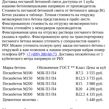
Доставка песчаной бетонной смеси доступна от 1 куба
нашими бетономешалками напрямую от производителя.
Стоимость песчаной бетонной смеси от бетонного завода BG
Бетон указана в таблице. Точная стоимость на открузку
мелкозернистого бетона представлена в прайс-листе.
Фиксированную стоимость на отгрузку мелкозернистого
бетона уточняйте у менеджеров производителя.
Фиксированная цена на отгрузку раствора песчаного бетона
указана в прайсе. Фиксированную цену на транспортировку
песчаного бетона можно уточнить у специалистов нашего
РБУ. Можно уточнить полную цену заказа песчаного бетона с
открузкой к вам позвонив к нашим операторам набрав номер
телефона БРУ
+7 (499)
380-60-73
. Доставка пескобетона от 1
кубического метра напрямую от РБУ.
Марка бетона
Обозначение ГОСТ **
Класс
Цена за куб
Пескобетон М100
МЗБ П3 П4
В7,5
3 555 руб.
Пескобетон М150
МЗБ П3 П4
В12,5
3 735 руб.
Пескобетон М200
МЗБ П3 П4
В15
3 980 руб.
Пескобетон М250
МЗБ П3 П4
В20
4 200 руб.
Пескобетон М300
МЗБ П3 П4
В22,5
4 335 руб.
Цементное молочко
-
-
5 440 руб.