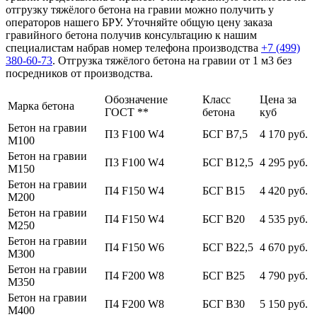
отгрузку тяжёлого бетона на гравии можно получить у
операторов нашего БРУ. Уточняйте общую цену заказа
гравийного бетона получив консультацию к нашим
специалистам набрав номер телефона производства
+7 (499)
380-60-73
. Отгрузка тяжёлого бетона на гравии от 1 м3 без
посредников от производства.
Обозначение
Класс
Цена за
Марка бетона
ГОСТ **
бетона
куб
Бетон на гравии
П3 F100 W4
БСГ В7,5
4 170 руб.
М100
Бетон на гравии
П3 F100 W4
БСГ В12,5
4 295 руб.
М150
Бетон на гравии
П4 F150 W4
БСГ В15
4 420 руб.
М200
Бетон на гравии
П4 F150 W4
БСГ В20
4 535 руб.
М250
Бетон на гравии
П4 F150 W6
БСГ В22,5
4 670 руб.
М300
Бетон на гравии
П4 F200 W8
БСГ В25
4 790 руб.
М350
Бетон на гравии
П4 F200 W8
БСГ В30
5 150 руб.
М400