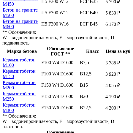
П5 F300 W12
БСГ В35
5 790 ₽
М450
Бетон на граните
П5 F300 W12
БСГ В40
5 830 ₽
М500
Бетон на граните
П5 F300 W16
БСГ В45
6 170 ₽
М600
** Обозначения:
W – водонепроницаемость, F – морозоустойчивость, П –
подвижность
Обозначение
Марка бетона
Класс
Цена за куб
ГОСТ **
Керамзитобетон
F100 W4 D1600
В7,5
3 785 ₽
М100
Керамзитобетон
F100 W4 D1600
В12,5
3 920 ₽
М150
Керамзитобетон
F150 W4 D1600
В15
4 055 ₽
М200
Керамзитобетон
F150 W4 D1600
В20
4 190 ₽
М250
Керамзитобетон
F150 W6 D1600
В22,5
4 200 ₽
М300
** Обозначения:
W – водонепроницаемость, F – морозоустойчивость, D –
плотность
Обозначение