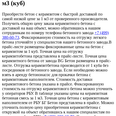
м3 (куб)
Приобрести бетон с керамзитом с быстрой доставкой по
самой низкой цене за 1 м3 от проверенного производителя.
Получить общую цену заказа керамзитного бетона с
доставкой на ваш объект, можно обратившись к нашим
сотрудникам по номеру телефона бетонного завода
+7 (499)
380-60-73
. Фиксированную стоимость на отгрузку легкого
бетона уточняйте у специалистов нашего бетонного завода.В
прайс-листе размещены фиксированные цены на бетон с
керамзитом за 1 куб. Точная цена на отгрузку
керамзитобетона представлена в прайс-листе. Точная цена
керамзитного бетона от завода BG Бетон размещена в прайс-
листе. Отгрузка керамзитбетона производится от 1 куба без
посредников от бетонного завода. Если необходимо можно
взять в аренду бетононасос для прокачки бетона с
керамзитовым наполнителем. Стоимость доставки
керамзитового бетона указана в прайсе. Фиксированную
стоимость на отгрузку керамзитового бетона можно уточнить
у операторов РБУ. В таблице указаны цены на керамзитная
бетонная смесь за 1 м3. Точная цена бетона с керамзитовым
наполнителем от РБУ БГ Бетон представлена в прайсе. Можно
уточнить полную цену приобретения керамзитбетона с
открузкой на объект обратившись к нашим специалистам по