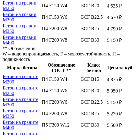
Бетон на гравии
П4 F150 W4
БСГ В20
4 535 ₽
М250
Бетон на гравии
П4 F150 W6
БСГ В22,5
4 670 ₽
М300
Бетон на гравии
П4 F200 W8
БСГ В25
4 790 ₽
М350
Бетон на гравии
П4 F200 W8
БСГ В30
5 150 ₽
М400
** Обозначения:
W – водонепроницаемость, F – морозоустойчивость, П –
подвижность
Обозначение
Класс
Марка бетона
Цена за куб
ГОСТ **
бетона
Бетон на граните
П4 F150 W4
БСГ В15
4 875 ₽
М200
Бетон на граните
П4 F150 W6
БСГ В20
5 050 ₽
М250
Бетон на граните
П4 F200 W6
БСГ В22,5
5 150 ₽
М300
Бетон на граните
П4 F200 W8
БСГ В25
5 270 ₽
М350
Бетон на граните
П5 F300 W12
БСГ В30
5 500 ₽
М400
Бетон на граните