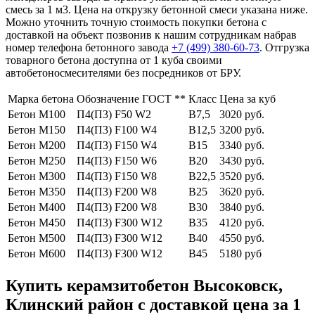
смесь за 1 м3. Цена на открузку бетонной смеси указана ниже.
Можно уточнить точную стоимость покупки бетона с
доставкой на объект позвонив к нашим сотрудникам набрав
номер телефона бетонного завода
+7 (499)
380-60-73
. Отгрузка
товарного бетона доступна от 1 куба своими
автобетоносмесителями без посредников от БРУ.
Марка бетона
Обозначение ГОСТ **
Класс
Цена за куб
Бетон М100
П4(П3) F50 W2
В7,5
3020 руб.
Бетон М150
П4(П3) F100 W4
В12,5
3200 руб.
Бетон М200
П4(П3) F150 W4
В15
3340 руб.
Бетон М250
П4(П3) F150 W6
В20
3430 руб.
Бетон М300
П4(П3) F150 W8
В22,5
3520 руб.
Бетон М350
П4(П3) F200 W8
В25
3620 руб.
Бетон М400
П4(П3) F200 W8
В30
3840 руб.
Бетон М450
П4(П3) F300 W12
В35
4120 руб.
Бетон М500
П4(П3) F300 W12
В40
4550 руб.
Бетон М600
П4(П3) F300 W12
В45
5180 руб
Купить керамзитобетон Высоковск,
Клинский район с доставкой цена за 1