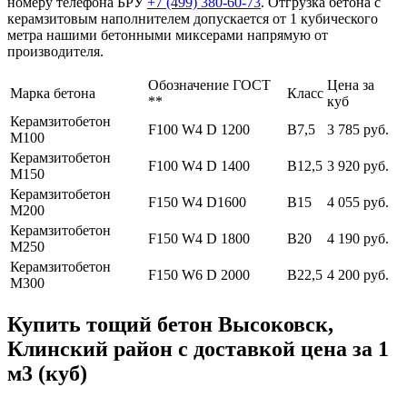
номеру телефона БРУ
+7 (499)
380-60-73
. Отгрузка бетона с
керамзитовым наполнителем допускается от 1 кубического
метра нашими бетонными миксерами напрямую от
производителя.
Обозначение ГОСТ
Цена за
Марка бетона
Класс
**
куб
Керамзитобетон
F100 W4 D 1200
В7,5
3 785 руб.
М100
Керамзитобетон
F100 W4 D 1400
В12,5
3 920 руб.
М150
Керамзитобетон
F150 W4 D1600
В15
4 055 руб.
М200
Керамзитобетон
F150 W4 D 1800
В20
4 190 руб.
М250
Керамзитобетон
F150 W6 D 2000
В22,5
4 200 руб.
М300
Купить тощий бетон Высоковск,
Клинский район с доставкой цена за 1
м3 (куб)