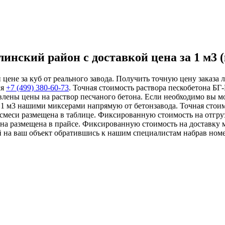
нский район с доставкой цена за 1 м3 (
цене за куб от реального завода. Получить точную цену заказа 
ля
+7 (499)
380-60-73
. Точная стоимость раствора пескобетона БГ
влены цены на раствор песчаного бетона. Если необходимо вы м
т 1 м3 нашими миксерами напрямую от бетонзавода. Точная стои
й смеси размещена в таблице. Фиксированную стоимость на отгр
она размещена в прайсе. Фиксированную стоимость на доставку 
й на ваш объект обратившись к нашим специалистам набрав ном