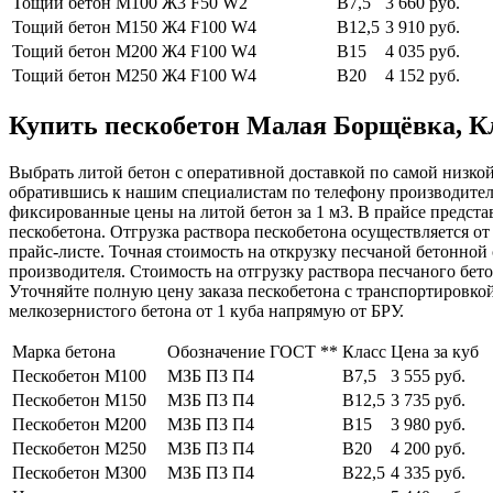
Тощий бетон М100
Ж3 F50 W2
В7,5
3 660 руб.
Тощий бетон М150
Ж4 F100 W4
В12,5
3 910 руб.
Тощий бетон М200
Ж4 F100 W4
В15
4 035 руб.
Тощий бетон М250
Ж4 F100 W4
В20
4 152 руб.
Купить пескобетон Малая Борщёвка, Кли
Выбрать литой бетон с оперативной доставкой по самой низкой 
обратившись к нашим специалистам по телефону производите
фиксированные цены на литой бетон за 1 м3. В прайсе предста
пескобетона. Отгрузка раствора пескобетона осуществляется о
прайс-листе. Точная стоимость на открузку песчаной бетонно
производителя. Стоимость на отгрузку раствора песчаного бет
Уточняйте полную цену заказа пескобетона с транспортировко
мелкозернистого бетона от 1 куба напрямую от БРУ.
Марка бетона
Обозначение ГОСТ **
Класс
Цена за куб
Пескобетон М100
МЗБ П3 П4
В7,5
3 555 руб.
Пескобетон М150
МЗБ П3 П4
В12,5
3 735 руб.
Пескобетон М200
МЗБ П3 П4
В15
3 980 руб.
Пескобетон М250
МЗБ П3 П4
В20
4 200 руб.
Пескобетон М300
МЗБ П3 П4
В22,5
4 335 руб.