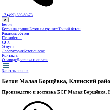
+7 (499)
380-60-73
✖
Бетон
Бетон на гравии
Бетон на граните
Тощий бетон
Керамзитобетон
Пескобетон
ЦПС
Услуги
Лаборатория
Бетононасос
Контакты
О заводе
Доставка и оплата
Заказать звонок
Бетон Малая Борщёвка, Клинский райо
Производство и доставка БСГ Малая Борщёвка, 