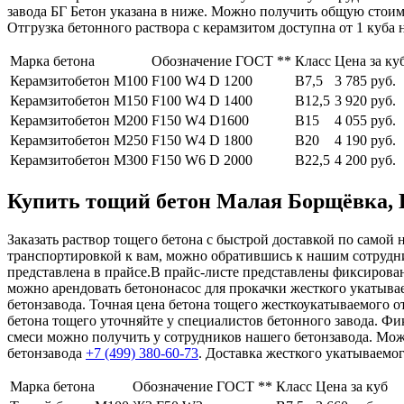
завода БГ Бетон указана в ниже. Можно получить общую стоим
Отгрузка бетонного раствора с керамзитом доступна от 1 куба
Марка бетона
Обозначение ГОСТ **
Класс
Цена за ку
Керамзитобетон М100
F100 W4 D 1200
В7,5
3 785 руб.
Керамзитобетон М150
F100 W4 D 1400
В12,5
3 920 руб.
Керамзитобетон М200
F150 W4 D1600
В15
4 055 руб.
Керамзитобетон М250
F150 W4 D 1800
В20
4 190 руб.
Керамзитобетон М300
F150 W6 D 2000
В22,5
4 200 руб.
Купить тощий бетон Малая Борщёвка, Кл
Заказать раствор тощего бетона с быстрой доставкой по самой 
транспортировкой к вам, можно обратившись к нашим сотрудн
представлена в прайсе.В прайс-листе представлены фиксирова
можно арендовать бетононасос для прокачки жесткого укатыва
бетонзавода. Точная цена бетона тощего жесткоукатываемого о
бетона тощего уточняйте у специалистов бетонного завода. Фи
смеси можно получить у сотрудников нашего бетонзавода. Мо
бетонзавода
+7 (499)
380-60-73
. Доставка жесткого укатываемо
Марка бетона
Обозначение ГОСТ **
Класс
Цена за куб