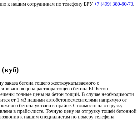
тацию к нашим сотрудникам по телефону БРУ
+7 (499)
380-60-73
.
 (куб)
ну заказа бетона тощего жесткоукатываемого с
сированная цена раствора тощего бетона БГ Бетон
змещены точные цены на бетон тощий. В случае необходимости
дится от 1 м3 нашими автобетоносмесителями напрямую от
рожного бетона указана в прайсе. Стоимость на отгрузку
авлена в прайс-листе. Точную цену на отгрузку тощей бетонной
позвонив к нашим специалистам по номеру телефона