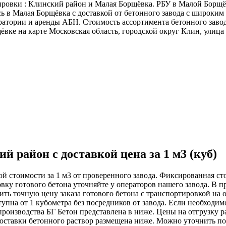
ировки : Клинский район и Малая Борщёвка. РБУ в Малой Борщё
сь в Малая Борщёвка с доставкой от бетонного завода с широким
ратории и аренды АБН. Стоимость ассортимента бетонного заво
ёвке на карте Московская область, городской округ Клин, улица
 район с доставкой цена за 1 м3 (куб)
ой стоимости за 1 м3 от проверенного завода. Фиксированная ст
ку готового бетона уточняйте у операторов нашего завода. В п
ить точную цену заказа готового бетона с транспортировкой на
упна от 1 кубометра без посредников от завода. Если необходим
производства БГ Бетон представлена в ниже. Цены на отгрузку р
доставки бетонного раствор размещена ниже. Можно уточнить по