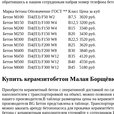
обратившись к нашим сотрудникам набрав номер телефона бет
Марка бетона
Обозначение ГОСТ **
Класс
Цена за куб
Бетон М100
П4(П3) F50 W2
В7,5
3020 руб.
Бетон М150
П4(П3) F100 W4
В12,5
3200 руб.
Бетон М200
П4(П3) F150 W4
В15
3340 руб.
Бетон М250
П4(П3) F150 W6
В20
3430 руб.
Бетон М300
П4(П3) F150 W8
В22,5
3520 руб.
Бетон М350
П4(П3) F200 W8
В25
3620 руб.
Бетон М400
П4(П3) F200 W8
В30
3840 руб.
Бетон М450
П4(П3) F300 W12
В35
4120 руб.
Бетон М500
П4(П3) F300 W12
В40
4550 руб.
Бетон М600
П4(П3) F300 W12
В45
5180 руб
Купить керамзитобетон Малая Борщёвка,
Приобрести керамзитный бетон с оперативной доставкой по са
наполнителем с транспортировкой на объект, можно позвонив
нашего производителя.В таблице размещены цены на керамзитбе
производителя BG Бетон представлена в таблице. Транспортиро
можно заказать аренду бетононасоса для прокачки керамзитбе
бетона с керамзитным наполнителем уточняйте у сотрудников Р