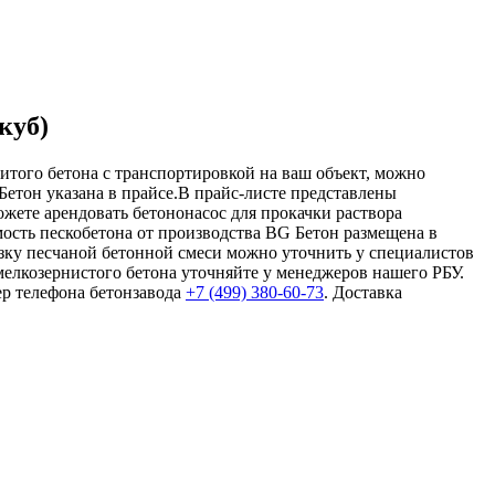
куб)
литого бетона с транспортировкой на ваш объект, можно
-Бетон указана в прайсе.В прайс-листе представлены
ожете арендовать бетононасос для прокачки раствора
мость пескобетона от производства BG Бетон размещена в
узку песчаной бетонной смеси можно уточнить у специалистов
мелкозернистого бетона уточняйте у менеджеров нашего РБУ.
ер телефона бетонзавода
+7 (499)
380-60-73
. Доставка