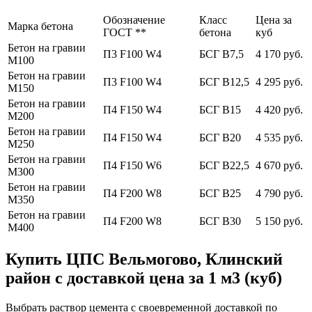
Обозначение
Класс
Цена за
Марка бетона
ГОСТ **
бетона
куб
Бетон на гравии
П3 F100 W4
БСГ В7,5
4 170 руб.
М100
Бетон на гравии
П3 F100 W4
БСГ В12,5
4 295 руб.
М150
Бетон на гравии
П4 F150 W4
БСГ В15
4 420 руб.
М200
Бетон на гравии
П4 F150 W4
БСГ В20
4 535 руб.
М250
Бетон на гравии
П4 F150 W6
БСГ В22,5
4 670 руб.
М300
Бетон на гравии
П4 F200 W8
БСГ В25
4 790 руб.
М350
Бетон на гравии
П4 F200 W8
БСГ В30
5 150 руб.
М400
Купить ЦПС Вельмогово, Клинский
район с доставкой цена за 1 м3 (куб)
Выбрать раствор цемента с своевременной доставкой по