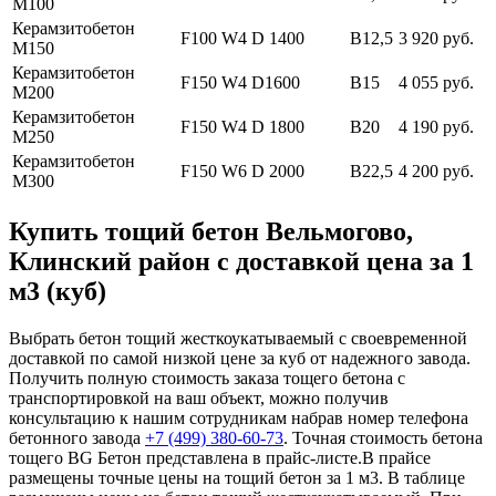
М100
Керамзитобетон
F100 W4 D 1400
В12,5
3 920 руб.
М150
Керамзитобетон
F150 W4 D1600
В15
4 055 руб.
М200
Керамзитобетон
F150 W4 D 1800
В20
4 190 руб.
М250
Керамзитобетон
F150 W6 D 2000
В22,5
4 200 руб.
М300
Купить тощий бетон Вельмогово,
Клинский район с доставкой цена за 1
м3 (куб)
Выбрать бетон тощий жесткоукатываемый с своевременной
доставкой по самой низкой цене за куб от надежного завода.
Получить полную стоимость заказа тощего бетона с
транспортировкой на ваш объект, можно получив
консультацию к нашим сотрудникам набрав номер телефона
бетонного завода
+7 (499)
380-60-73
. Точная стоимость бетона
тощего BG Бетон представлена в прайс-листе.В прайсе
размещены точные цены на тощий бетон за 1 м3. В таблице