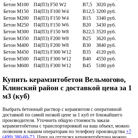
Бетон М100
П4(П3) F50 W2
В7,5
3020 руб.
Бетон М150
П4(П3) F100 W4
В12,5
3200 руб.
Бетон М200
П4(П3) F150 W4
В15
3340 руб.
Бетон М250
П4(П3) F150 W6
В20
3430 руб.
Бетон М300
П4(П3) F150 W8
В22,5
3520 руб.
Бетон М350
П4(П3) F200 W8
В25
3620 руб.
Бетон М400
П4(П3) F200 W8
В30
3840 руб.
Бетон М450
П4(П3) F300 W12
В35
4120 руб.
Бетон М500
П4(П3) F300 W12
В40
4550 руб.
Бетон М600
П4(П3) F300 W12
В45
5180 руб
Купить керамзитобетон Вельмогово,
Клинский район с доставкой цена за 1
м3 (куб)
Выбрать бетонный раствор с керамзитом с оперативной
доставкой по самой низкой цене за 1 куб от ближайшего
производителя. Уточнить общую стоимость заказа
керамзитобетона с транспортировкой на ваш объект, можно
позвонив к нашим операторам по телефону производства
+7
(499)
380-60-73
. Цену на отгрузку керамзитобетона можно