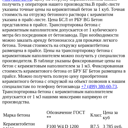
получить у операторов нашего производства.В прайс-листе
указаны точные цены на керамзитовый бетон за 1 куб. Точная
стоимость на отгрузку бетонного раствора с керамзитом
указана в прайс-листе. Цена БСЛ от РБУ BG Бетон
представлена в прайсе. Транспортировка бетона с
керамзитным наполнителем допускается от 1 кубического
метра без посредников от бетонзавода. При необходимости
можно заказать аренду бетононасоса для прокачки легкого
бетона. Точная стоимость на открузку керамзитбетона
размещена в прайсе. Цены на транспортировку бетона с
керамзитовым наполнителем можно получить у специалистов
производителя. В таблице указаны фиксированные цены на
бетон с керамзитовым наполнителем за 1 м3. Фиксированная
стоимость керамзитового бетона от БРУ БГ Бетон размещена в
прайсе. Можно получить полную цену приобретения
керамзитного бетона с открузкой на объект позвонив к нашим
специалистам по телефону бетонзавода
+7 (499)
380-60-73
.
Транспортировка бетона с керамзитовым наполнителем
допускается от 1 м3 нашими миксерами напрямую от
производства.
Обозначение ГОСТ
Цена за
Марка бетона
Класс
**
куб
Керамзитобетон
F100 W4 D 1200
В7,5
3 785 руб.