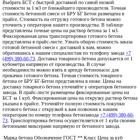
Выбрать БСТ с быстрой доставкой по самой низкой
стоимости за 1 м3 от ближайшего производителя. Точная
стоимость бетонной смеси от БРУ БГ Бетон размещена в
прайсе. Стоимость на отгрузку готового бетона можно
уточнить у операторов нашего производства. В таблице
представлены точные цены на раствор бетона за 1 м3.
Фиксированная цена транспортировки готового бетона
представлена в прайс-листе. Узнать общую стоимость заказа
готовой бетонной смеси с доставкой к вам, можно
обратившись к нашим специалистам по телефону завода
+7
(499)
380-60-73
. Доставка товарного бетона допускается от 1
кубометра напрямую от производства. В случае
необходимости можно взять в аренду бетононасос для
прокачки готового бетона. Точная стоимость товарного
бетона от БРУ БГ-Бетон представлена в ниже. Цены на
доставку товарного бетона уточняйте у операторов бетонного
завода. В прайс-листе размещены фиксированные цены на
БСТ за 1 куб. Фиксированная цена на открузку раствор бетона
указана в прайсе. Уточняйте полную стоимость покупки
готового бетона с открузкой к вам позвонив к нашим
операторам по номеру телефона бетонзавода
+7 (499)
380-60-
73
. Транспортировка бетона осуществляется от 1 куба своими
бетонными миксерами напрямую от бетонного завода.
Марка бетона
Обозначение ГОСТ **
Класс
Цена за куб