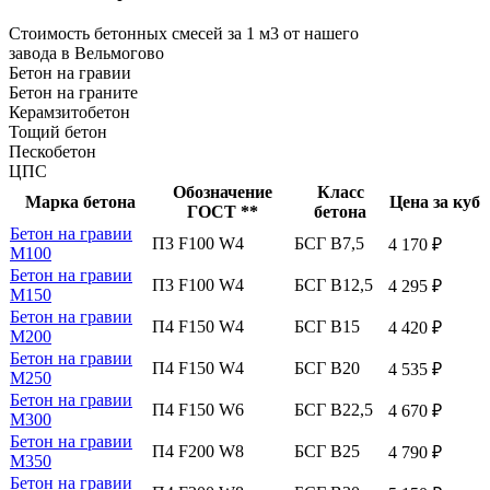
Стоимость бетонных смесей за 1 м3 от нашего
завода в Вельмогово
Бетон на гравии
Бетон на граните
Керамзитобетон
Тощий бетон
Пескобетон
ЦПС
Обозначение
Класс
Марка бетона
Цена за куб
ГОСТ **
бетона
Бетон на гравии
П3 F100 W4
БСГ В7,5
4 170 ₽
М100
Бетон на гравии
П3 F100 W4
БСГ В12,5
4 295 ₽
М150
Бетон на гравии
П4 F150 W4
БСГ В15
4 420 ₽
М200
Бетон на гравии
П4 F150 W4
БСГ В20
4 535 ₽
М250
Бетон на гравии
П4 F150 W6
БСГ В22,5
4 670 ₽
М300
Бетон на гравии
П4 F200 W8
БСГ В25
4 790 ₽
М350
Бетон на гравии