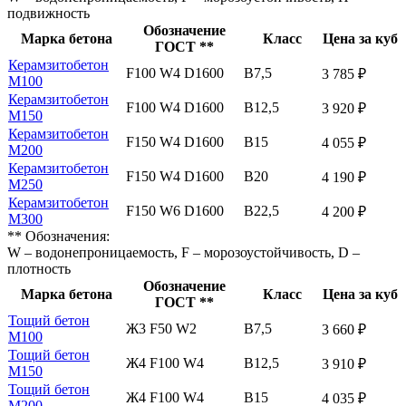
подвижность
Обозначение
Марка бетона
Класс
Цена за куб
ГОСТ **
Керамзитобетон
F100 W4 D1600
В7,5
3 785 ₽
М100
Керамзитобетон
F100 W4 D1600
В12,5
3 920 ₽
М150
Керамзитобетон
F150 W4 D1600
В15
4 055 ₽
М200
Керамзитобетон
F150 W4 D1600
В20
4 190 ₽
М250
Керамзитобетон
F150 W6 D1600
В22,5
4 200 ₽
М300
** Обозначения:
W – водонепроницаемость, F – морозоустойчивость, D –
плотность
Обозначение
Марка бетона
Класс
Цена за куб
ГОСТ **
Тощий бетон
Ж3 F50 W2
В7,5
3 660 ₽
М100
Тощий бетон
Ж4 F100 W4
В12,5
3 910 ₽
М150
Тощий бетон
Ж4 F100 W4
В15
4 035 ₽
М200