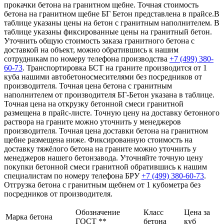
прокачки бетона на гранитном щебне. Точная стоимость
бетона на гранитном щебне БГ Бетон представлена в прайсе.В
таблице указаны цены на бетон с гранитным наполнителем. В
таблице указаны фиксированные цены на гранитный бетон.
Уточнить общую стоимость заказа гранитного бетона с
доставкой на объект, можно обратившись к нашим
сотрудникам по номеру телефона производства
+7 (499)
380-
60-73
. Транспортировка БСТ на граните производится от 1
куба нашими автобетоносмесителями без посредников от
производителя. Точная цена бетона с гранитным
наполнителем от производителя БГ-Бетон указана в таблице.
Точная цена на открузку бетонной смеси гранитной
размещена в прайс-листе. Точную цену на доставку бетонного
раствора на граните можно уточнить у менеджеров
производителя. Точная цена доставки бетона на гранитном
щебне размещена ниже. Фиксированную стоимость на
доставку тяжёлого бетона на граните можно уточнить у
менеджеров нашего бетонзавода. Уточняйте точную цену
покупки бетонной смеси гранитной обратившись к нашим
специалистам по номеру телефона БРУ
+7 (499)
380-60-73
.
Отгрузка бетона с гранитным щебнем от 1 кубометра без
посредников от производителя.
Обозначение
Класс
Цена за
Марка бетона
ГОСТ **
бетона
куб