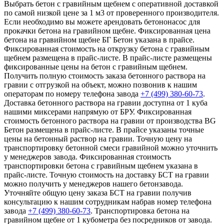
Выбрать бетон с гравийным щебнем с оперативной доставкой
по самой низкой цене за 1 м3 от проверенного производителя.
Если необходимо вы можете арендовать бетононасос для
прокачки бетона на гравийном щебне. Фиксированная цена
бетона на гравийном щебне БГ Бетон указана в прайсе.
Фиксированная стоимость на открузку бетона с гравийным
щебнем размещена в прайс-листе. В прайс-листе размещены
фиксированные цены на бетон с гравийным щебнем.
Получить полную стоимость заказа бетонного раствора на
гравии с отгрузкой на объект, можно позвонив к нашим
операторам по номеру телефона завода
+7 (499)
380-60-73
.
Доставка бетонного раствора на гравии доступна от 1 куба
нашими миксерами напрямую от БРУ. Фиксированная
стоимость бетонного раствора на гравии от производства BG
Бетон размещена в прайс-листе. В прайсе указаны точные
цены на бетонный раствор на гравии. Точную цену на
транспортировку бетонной смеси гравийной можно уточнить
у менеджеров завода. Фиксированная стоимость
транспортировки бетона с гравийным щебнем указана в
прайс-листе. Точную стоимость на доставку БСТ на гравии
можно получить у менеджеров нашего бетонзавода.
Уточняйте общую цену заказа БСТ на гравии получив
консультацию к нашим сотрудникам набрав номер телефона
завода
+7 (499)
380-60-73
. Транспортировка бетона на
гравийном щебне от 1 кубометра без посредников от завода.