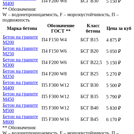
П4 F200 W8
БСГ В30
5 150 ₽
М400
** Обозначения:
W – водонепроницаемость, F – морозоустойчивость, П –
подвижность
Обозначение
Класс
Марка бетона
Цена за куб
ГОСТ **
бетона
Бетон на граните
П4 F150 W4
БСГ В15
4 875 ₽
М200
Бетон на граните
П4 F150 W6
БСГ В20
5 050 ₽
М250
Бетон на граните
П4 F200 W6
БСГ В22,5
5 150 ₽
М300
Бетон на граните
П4 F200 W8
БСГ В25
5 270 ₽
М350
Бетон на граните
П5 F300 W12
БСГ В30
5 500 ₽
М400
Бетон на граните
П5 F300 W12
БСГ В35
5 790 ₽
М450
Бетон на граните
П5 F300 W12
БСГ В40
5 830 ₽
М500
Бетон на граните
П5 F300 W16
БСГ В45
6 170 ₽
М600
** Обозначения:
W – водонепроницаемость, F – морозоустойчивость, П –