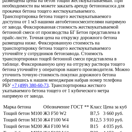
размещены цены на бетон тощий жесткоукатываемый. При
необходимости вы можете заказать аренду бетононасоса для
прокачки бетона тощего жесткоукатываемого.
Транспортировка бетона тощего жесткоукатываемого
доступна от 1 м3 нашими автобетоносмесителями напрямую
от завода. Фиксированная стоимость жесткоукатываемой
бетонной смеси от производства БГ Бетон представлена в
прайс-листе. Точная цена на открузку дорожного бетона
размещена ниже. Фиксированную стоимость на
транспортировку бетона тощего жесткоукатываемого
уточняйте у сотрудников бетонзавода. Стоимость
транспортировки тощей бетонной смеси представлена в
таблице. Фиксированную цену на отгрузку раствора тощего
бетона уточняйте у операторов нашего производителя. Можно
уточнить точную стоимость покупки дорожного бетона
обратившись к нашим менеджерам набрав номер телефона
РБУ
+7 (499)
380-60-73
. Транспортировка жесткого
укатываемого бетона тощего от 1 кубического метра
напрямую от завода.
Марка бетона
Обозначение ГОСТ **
Класс
Цена за куб
Тощий бетон М100
Ж3 F50 W2
В7,5
3 660 руб.
Тощий бетон М150
Ж4 F100 W4
В12,5
3 910 руб.
Тощий бетон М200
Ж4 F100 W4
В15
4 035 руб.