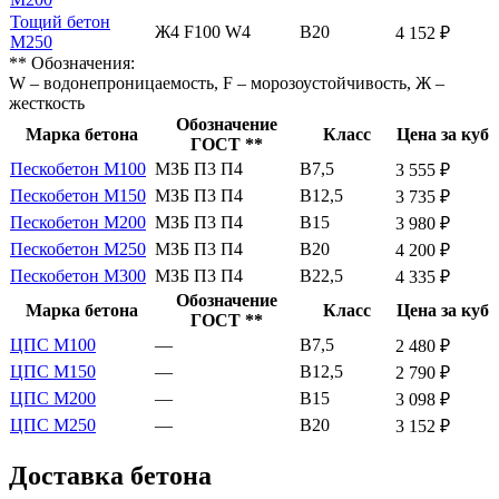
Тощий бетон
Ж4 F100 W4
В20
4 152 ₽
М250
** Обозначения:
W – водонепроницаемость, F – морозоустойчивость, Ж –
жесткость
Обозначение
Марка бетона
Класс
Цена за куб
ГОСТ **
Пескобетон М100
МЗБ П3 П4
В7,5
3 555 ₽
Пескобетон М150
МЗБ П3 П4
В12,5
3 735 ₽
Пескобетон М200
МЗБ П3 П4
В15
3 980 ₽
Пескобетон М250
МЗБ П3 П4
В20
4 200 ₽
Пескобетон М300
МЗБ П3 П4
В22,5
4 335 ₽
Обозначение
Марка бетона
Класс
Цена за куб
ГОСТ **
ЦПС М100
—
В7,5
2 480 ₽
ЦПС М150
—
В12,5
2 790 ₽
ЦПС М200
—
В15
3 098 ₽
ЦПС М250
—
В20
3 152 ₽
Доставка бетона