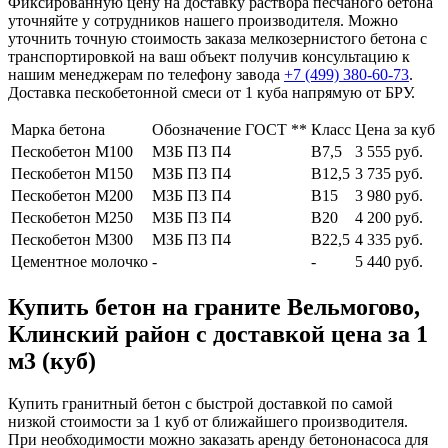
Фиксированную цену на доставку раствора песчаного бетона
уточняйте у сотрудников нашего производителя. Можно
уточнить точную стоимость заказа мелкозернистого бетона с
транспортировкой на ваш объект получив консультацию к
нашим менеджерам по телефону завода
+7 (499)
380-60-73
.
Доставка пескобетонной смеси от 1 куба напрямую от БРУ.
Марка бетона
Обозначение ГОСТ **
Класс
Цена за куб
Пескобетон М100
МЗБ П3 П4
В7,5
3 555 руб.
Пескобетон М150
МЗБ П3 П4
В12,5
3 735 руб.
Пескобетон М200
МЗБ П3 П4
В15
3 980 руб.
Пескобетон М250
МЗБ П3 П4
В20
4 200 руб.
Пескобетон М300
МЗБ П3 П4
В22,5
4 335 руб.
Цементное молочко
-
-
5 440 руб.
Купить бетон на граните Вельмогово,
Клинский район с доставкой цена за 1
м3 (куб)
Купить гранитный бетон с быстрой доставкой по самой
низкой стоимости за 1 куб от ближайшего производителя.
При необходимости можно заказать аренду бетононасоса для