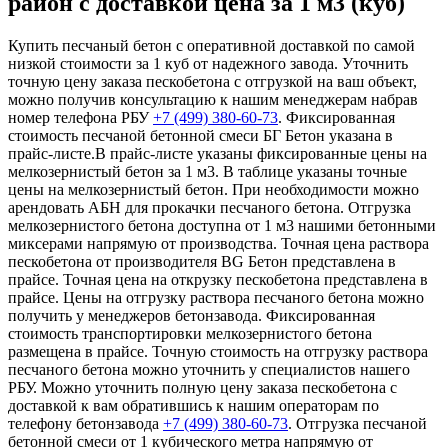
район с доставкой цена за 1 м3 (куб)
Купить песчаный бетон с оперативной доставкой по самой
низкой стоимости за 1 куб от надежного завода. Уточнить
точную цену заказа пескобетона с отгрузкой на ваш объект,
можно получив консультацию к нашим менеджерам набрав
номер телефона РБУ
+7 (499)
380-60-73
. Фиксированная
стоимость песчаной бетонной смеси БГ Бетон указана в
прайс-листе.В прайс-листе указаны фиксированные цены на
мелкозернистый бетон за 1 м3. В таблице указаны точные
цены на мелкозернистый бетон. При необходимости можно
арендовать АБН для прокачки песчаного бетона. Отгрузка
мелкозернистого бетона доступна от 1 м3 нашими бетонными
миксерами напрямую от производства. Точная цена раствора
пескобетона от производителя BG Бетон представлена в
прайсе. Точная цена на открузку пескобетона представлена в
прайсе. Цены на отгрузку раствора песчаного бетона можно
получить у менеджеров бетонзавода. Фиксированная
стоимость транспортировки мелкозернистого бетона
размещена в прайсе. Точную стоимость на отгрузку раствора
песчаного бетона можно уточнить у специалистов нашего
РБУ. Можно уточнить полную цену заказа пескобетона с
доставкой к вам обратившись к нашим операторам по
телефону бетонзавода
+7 (499)
380-60-73
. Отгрузка песчаной
бетонной смеси от 1 кубического метра напрямую от