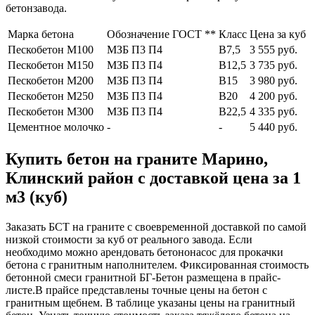
бетонзавода.
Марка бетона
Обозначение ГОСТ **
Класс
Цена за куб
Пескобетон М100
МЗБ П3 П4
В7,5
3 555 руб.
Пескобетон М150
МЗБ П3 П4
В12,5
3 735 руб.
Пескобетон М200
МЗБ П3 П4
В15
3 980 руб.
Пескобетон М250
МЗБ П3 П4
В20
4 200 руб.
Пескобетон М300
МЗБ П3 П4
В22,5
4 335 руб.
Цементное молочко
-
-
5 440 руб.
Купить бетон на граните Марино,
Клинский район с доставкой цена за 1
м3 (куб)
Заказать БСТ на граните с своевременной доставкой по самой
низкой стоимости за куб от реального завода. Если
необходимо можно арендовать бетононасос для прокачки
бетона с гранитным наполнителем. Фиксированная стоимость
бетонной смеси гранитной БГ-Бетон размещена в прайс-
листе.В прайсе представлены точные цены на бетон с
гранитным щебнем. В таблице указаны цены на гранитный