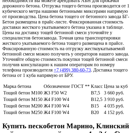
необходимости вы можете арендовать АБН для прокачки
дорожного бетона. Отгрузка тощего бетона производится от 1
кубического метра нашими бетонными миксерами напрямую
от производства. Цена бетона тощего от бетонного завода БГ-
Бетон размещена в прайс-листе. Фиксированная стоимость
доставки жесткого укатываемого бетона указана в таблице.
Цены на доставку тощей бетонной смеси уточняйте у
специалистов бетонзавода. Точная цена транспортировки
жесткого укатываемого бетона тощего размещена в прайсе.
Фиксированную стоимость на отгрузку жесткоукатываемой
бетонной смеси можно получить у операторов нашего завода.
Уточняйте общую стоимость покупки тощей бетонной смеси
получив консультацию к нашим операторам по номеру
телефона производителя
+7 (499)
380-60-73
. Доставка тощего
бетона от 1 куба напрямую от БРУ.
Марка бетона
Обозначение ГОСТ **
Класс
Цена за куб
Тощий бетон М100
Ж3 F50 W2
В7,5
3 660 руб.
Тощий бетон М150
Ж4 F100 W4
В12,5
3 910 руб.
Тощий бетон М200
Ж4 F100 W4
В15
4 035 руб.
Тощий бетон М250
Ж4 F100 W4
В20
4 152 руб.
Купить пескобетон Марино, Клинский