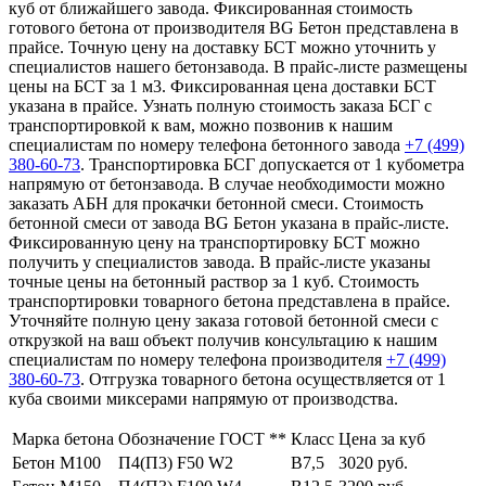
куб от ближайшего завода. Фиксированная стоимость
готового бетона от производителя BG Бетон представлена в
прайсе. Точную цену на доставку БСТ можно уточнить у
специалистов нашего бетонзавода. В прайс-листе размещены
цены на БСТ за 1 м3. Фиксированная цена доставки БСТ
указана в прайсе. Узнать полную стоимость заказа БСГ с
транспортировкой к вам, можно позвонив к нашим
специалистам по номеру телефона бетонного завода
+7 (499)
380-60-73
. Транспортировка БСГ допускается от 1 кубометра
напрямую от бетонзавода. В случае необходимости можно
заказать АБН для прокачки бетонной смеси. Стоимость
бетонной смеси от завода BG Бетон указана в прайс-листе.
Фиксированную цену на транспортировку БСТ можно
получить у специалистов завода. В прайс-листе указаны
точные цены на бетонный раствор за 1 куб. Стоимость
транспортировки товарного бетона представлена в прайсе.
Уточняйте полную цену заказа готовой бетонной смеси с
открузкой на ваш объект получив консультацию к нашим
специалистам по номеру телефона производителя
+7 (499)
380-60-73
. Отгрузка товарного бетона осуществляется от 1
куба своими миксерами напрямую от производства.
Марка бетона
Обозначение ГОСТ **
Класс
Цена за куб
Бетон М100
П4(П3) F50 W2
В7,5
3020 руб.