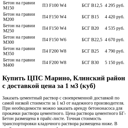
Бетон на гравии
П3 F100 W4
БСГ В12,5
4 295 руб.
М150
Бетон на гравии
П4 F150 W4
БСГ В15
4 420 руб.
М200
Бетон на гравии
П4 F150 W4
БСГ В20
4 535 руб.
М250
Бетон на гравии
П4 F150 W6
БСГ В22,5
4 670 руб.
М300
Бетон на гравии
П4 F200 W8
БСГ В25
4 790 руб.
М350
Бетон на гравии
П4 F200 W8
БСГ В30
5 150 руб.
М400
Купить ЦПС Марино, Клинский район
с доставкой цена за 1 м3 (куб)
Заказать цементный раствор с своевременной доставкой по
самой низкой стоимости за 1 м3 от надежного производителя.
При необходимости можно заказать аренду бетононасоса для
прокачки раствора цементного. Цена раствора цементного БГ-
Бетон размещена в прайс-листе. Точная стоимость
транспортировки кладочного раствора размещена ниже. В