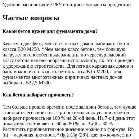
Удобное расположение РБУ и опция самовывоза продукции
Частые вопросы
Какой бетон нужен для фундамента дома?
Зачастую для фундаментов частных домов выбирают бетон
класса В20 М250. * Чем выше класс бетона, тем большую
нагрузку он способен выдерживать, но чересчур высокий
класс бетона нецелесообразно использовать, т.к. это приведет
к удорожанию строительства. Для легких каркасных домов и
бань можно использовать бетон класса В15 М200, а для
фундаментов многоэтажных кирпичных частных домов
выбирают В22,5 М300.
Как бетон набирает прочность?
Чем больше прошло времени после заливки бетона, тем лучше
становятся его свойства. При оптимальных условиях бетон
набирает прочность на 100 % на 28-ой день. На 7-ой день этот
показатель составляет от 60 до 80 %, на 3-ий – 30 %.
Рассчитать приблизительное значение можно по формуле: Rb
(n) = марочная прочность* (lg (n)/lg (28)), где: n – количество