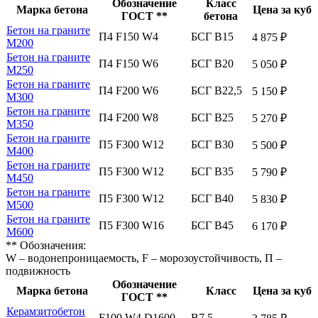
Обозначение
Класс
Марка бетона
Цена за куб
ГОСТ **
бетона
Бетон на граните
П4 F150 W4
БСГ В15
4 875 ₽
М200
Бетон на граните
П4 F150 W6
БСГ В20
5 050 ₽
М250
Бетон на граните
П4 F200 W6
БСГ В22,5
5 150 ₽
М300
Бетон на граните
П4 F200 W8
БСГ В25
5 270 ₽
М350
Бетон на граните
П5 F300 W12
БСГ В30
5 500 ₽
М400
Бетон на граните
П5 F300 W12
БСГ В35
5 790 ₽
М450
Бетон на граните
П5 F300 W12
БСГ В40
5 830 ₽
М500
Бетон на граните
П5 F300 W16
БСГ В45
6 170 ₽
М600
** Обозначения:
W – водонепроницаемость, F – морозоустойчивость, П –
подвижность
Обозначение
Марка бетона
Класс
Цена за куб
ГОСТ **
Керамзитобетон
F100 W4 D1600
В7,5