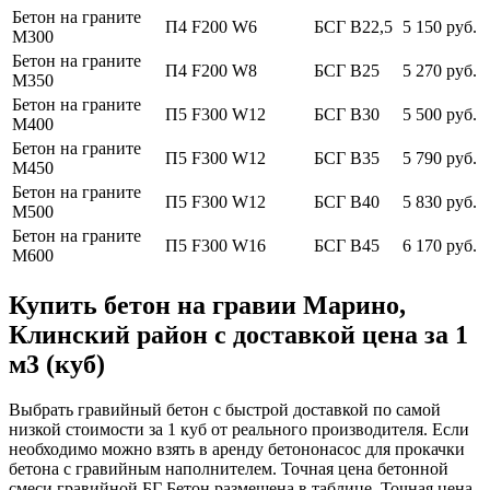
Бетон на граните
П4 F200 W6
БСГ В22,5
5 150 руб.
М300
Бетон на граните
П4 F200 W8
БСГ В25
5 270 руб.
М350
Бетон на граните
П5 F300 W12
БСГ В30
5 500 руб.
М400
Бетон на граните
П5 F300 W12
БСГ В35
5 790 руб.
М450
Бетон на граните
П5 F300 W12
БСГ В40
5 830 руб.
М500
Бетон на граните
П5 F300 W16
БСГ В45
6 170 руб.
М600
Купить бетон на гравии Марино,
Клинский район с доставкой цена за 1
м3 (куб)
Выбрать гравийный бетон с быстрой доставкой по самой
низкой стоимости за 1 куб от реального производителя. Если
необходимо можно взять в аренду бетононасос для прокачки
бетона с гравийным наполнителем. Точная цена бетонной
смеси гравийной БГ Бетон размещена в таблице. Точная цена