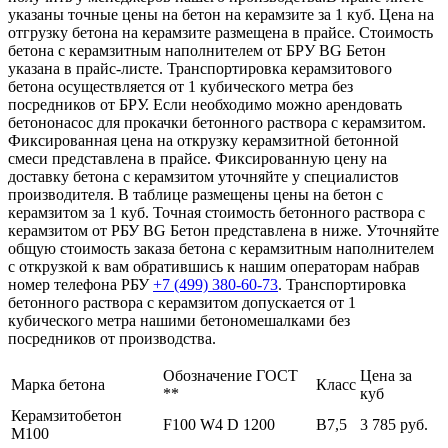
указаны точные цены на бетон на керамзите за 1 куб. Цена на
отгрузку бетона на керамзите размещена в прайсе. Стоимость
бетона с керамзитным наполнителем от БРУ BG Бетон
указана в прайс-листе. Транспортировка керамзитового
бетона осуществляется от 1 кубического метра без
посредников от БРУ. Если необходимо можно арендовать
бетононасос для прокачки бетонного раствора с керамзитом.
Фиксированная цена на открузку керамзитной бетонной
смеси представлена в прайсе. Фиксированную цену на
доставку бетона с керамзитом уточняйте у специалистов
производителя. В таблице размещены цены на бетон с
керамзитом за 1 куб. Точная стоимость бетонного раствора с
керамзитом от РБУ BG Бетон представлена в ниже. Уточняйте
общую стоимость заказа бетона с керамзитным наполнителем
с открузкой к вам обратившись к нашим операторам набрав
номер телефона РБУ
+7 (499)
380-60-73
. Транспортировка
бетонного раствора с керамзитом допускается от 1
кубического метра нашими бетономешалками без
посредников от производства.
Обозначение ГОСТ
Цена за
Марка бетона
Класс
**
куб
Керамзитобетон
F100 W4 D 1200
В7,5
3 785 руб.
М100