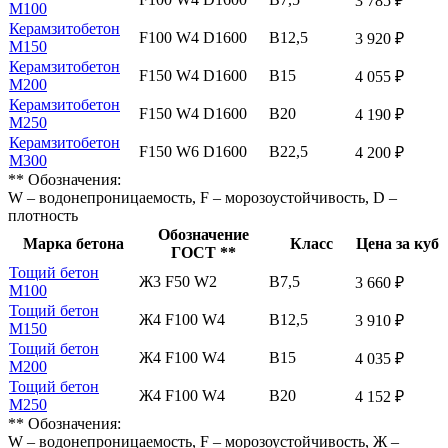
3 785 ₽
М100
Керамзитобетон
F100 W4 D1600
В12,5
3 920 ₽
М150
Керамзитобетон
F150 W4 D1600
В15
4 055 ₽
М200
Керамзитобетон
F150 W4 D1600
В20
4 190 ₽
М250
Керамзитобетон
F150 W6 D1600
В22,5
4 200 ₽
М300
** Обозначения:
W – водонепроницаемость, F – морозоустойчивость, D –
плотность
Обозначение
Марка бетона
Класс
Цена за куб
ГОСТ **
Тощий бетон
Ж3 F50 W2
В7,5
3 660 ₽
М100
Тощий бетон
Ж4 F100 W4
В12,5
3 910 ₽
М150
Тощий бетон
Ж4 F100 W4
В15
4 035 ₽
М200
Тощий бетон
Ж4 F100 W4
В20
4 152 ₽
М250
** Обозначения:
W – водонепроницаемость, F – морозоустойчивость, Ж –