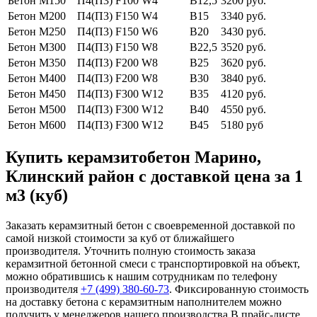
Бетон М150
П4(П3) F100 W4
В12,5
3200 руб.
Бетон М200
П4(П3) F150 W4
В15
3340 руб.
Бетон М250
П4(П3) F150 W6
В20
3430 руб.
Бетон М300
П4(П3) F150 W8
В22,5
3520 руб.
Бетон М350
П4(П3) F200 W8
В25
3620 руб.
Бетон М400
П4(П3) F200 W8
В30
3840 руб.
Бетон М450
П4(П3) F300 W12
В35
4120 руб.
Бетон М500
П4(П3) F300 W12
В40
4550 руб.
Бетон М600
П4(П3) F300 W12
В45
5180 руб
Купить керамзитобетон Марино,
Клинский район с доставкой цена за 1
м3 (куб)
Заказать керамзитный бетон с своевременной доставкой по
самой низкой стоимости за куб от ближайшего
производителя. Уточнить полную стоимость заказа
керамзитной бетонной смеси с транспортировкой на объект,
можно обратившись к нашим сотрудникам по телефону
производителя
+7 (499)
380-60-73
. Фиксированную стоимость
на доставку бетона с керамзитным наполнителем можно
получить у менеджеров нашего производства.В прайс-листе