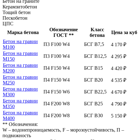
Бетон на граните
Керамзитобетон
Тощий бетон
Пескобетон
ЦПС
Обозначение
Класс
Марка бетона
Цена за куб
ГОСТ **
бетона
Бетон на гравии
П3 F100 W4
БСГ В7,5
4 170 ₽
М100
Бетон на гравии
П3 F100 W4
БСГ В12,5
4 295 ₽
М150
Бетон на гравии
П4 F150 W4
БСГ В15
4 420 ₽
М200
Бетон на гравии
П4 F150 W4
БСГ В20
4 535 ₽
М250
Бетон на гравии
П4 F150 W6
БСГ В22,5
4 670 ₽
М300
Бетон на гравии
П4 F200 W8
БСГ В25
4 790 ₽
М350
Бетон на гравии
П4 F200 W8
БСГ В30
5 150 ₽
М400
** Обозначения:
W – водонепроницаемость, F – морозоустойчивость, П –
подвижность