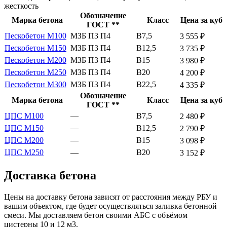
жесткость
Обозначение
Марка бетона
Класс
Цена за куб
ГОСТ **
Пескобетон М100
МЗБ П3 П4
В7,5
3 555 ₽
Пескобетон М150
МЗБ П3 П4
В12,5
3 735 ₽
Пескобетон М200
МЗБ П3 П4
В15
3 980 ₽
Пескобетон М250
МЗБ П3 П4
В20
4 200 ₽
Пескобетон М300
МЗБ П3 П4
В22,5
4 335 ₽
Обозначение
Марка бетона
Класс
Цена за куб
ГОСТ **
ЦПС М100
—
В7,5
2 480 ₽
ЦПС М150
—
В12,5
2 790 ₽
ЦПС М200
—
В15
3 098 ₽
ЦПС М250
—
В20
3 152 ₽
Доставка бетона
Цены на доставку бетона зависят от расстояния между РБУ и
вашим объектом, где будет осуществляться заливка бетонной
смеси. Мы доставляем бетон своими АБС с объёмом
цистерны 10 и 12 м3.