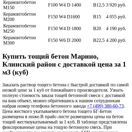
Керамзитобетон
F100 W4 D 1400
В12,5
3 920 руб.
М150
Керамзитобетон
F150 W4 D1600
В15
4 055 руб.
М200
Керамзитобетон
F150 W4 D 1800
В20
4 190 руб.
М250
Керамзитобетон
F150 W6 D 2000
В22,5
4 200 руб.
М300
Купить тощий бетон Марино,
Клинский район с доставкой цена за 1
м3 (куб)
Заказать раствор тощего бетона с быстрой доставкой по самой
низкой цене за 1 куб от ближайшего производителя. Узнать
полную стоимость заказа тощей бетонной смеси с доставкой
на ваш объект, можно обратившись к нашим сотрудникам
набрав номер телефона бетонного завода
+7 (499)
380-60-73
.
Цена жесткого укатываемого бетона тощего БГ-Бетон
размещена в ниже.В прайс-листе размещены цены на бетон
тощий жесткоукатываемый за 1 куб. В таблице представлены
фиксированные цены на тощую бетонную смесь. При