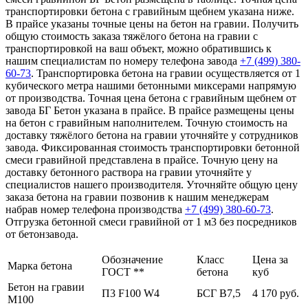
транспортировки бетона с гравийным щебнем указана ниже.
В прайсе указаны точные цены на бетон на гравии. Получить
общую стоимость заказа тяжёлого бетона на гравии с
транспортировкой на ваш объект, можно обратившись к
нашим специалистам по номеру телефона завода
+7 (499)
380-
60-73
. Транспортировка бетона на гравии осуществляется от 1
кубического метра нашими бетонными миксерами напрямую
от производства. Точная цена бетона с гравийным щебнем от
завода БГ Бетон указана в прайсе. В прайсе размещены цены
на бетон с гравийным наполнителем. Точную стоимость на
доставку тяжёлого бетона на гравии уточняйте у сотрудников
завода. Фиксированная стоимость транспортировки бетонной
смеси гравийной представлена в прайсе. Точную цену на
доставку бетонного раствора на гравии уточняйте у
специалистов нашего производителя. Уточняйте общую цену
заказа бетона на гравии позвонив к нашим менеджерам
набрав номер телефона производства
+7 (499)
380-60-73
.
Отгрузка бетонной смеси гравийной от 1 м3 без посредников
от бетонзавода.
Обозначение
Класс
Цена за
Марка бетона
ГОСТ **
бетона
куб
Бетон на гравии
П3 F100 W4
БСГ В7,5
4 170 руб.
М100