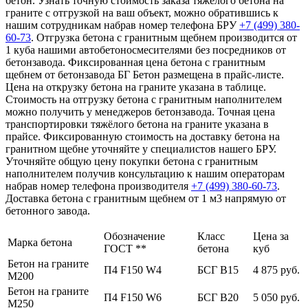
бетон. Узнать точную стоимость заказа тяжёлого бетона на
граните с отгрузкой на ваш объект, можно обратившись к
нашим сотрудникам набрав номер телефона БРУ
+7 (499)
380-
60-73
. Отгрузка бетона с гранитным щебнем производится от
1 куба нашими автобетоносмесителями без посредников от
бетонзавода. Фиксированная цена бетона с гранитным
щебнем от бетонзавода БГ Бетон размещена в прайс-листе.
Цена на открузку бетона на граните указана в таблице.
Стоимость на отгрузку бетона с гранитным наполнителем
можно получить у менеджеров бетонзавода. Точная цена
транспортировки тяжёлого бетона на граните указана в
прайсе. Фиксированную стоимость на доставку бетона на
гранитном щебне уточняйте у специалистов нашего БРУ.
Уточняйте общую цену покупки бетона с гранитным
наполнителем получив консультацию к нашим операторам
набрав номер телефона производителя
+7 (499)
380-60-73
.
Доставка бетона с гранитным щебнем от 1 м3 напрямую от
бетонного завода.
Обозначение
Класс
Цена за
Марка бетона
ГОСТ **
бетона
куб
Бетон на граните
П4 F150 W4
БСГ В15
4 875 руб.
М200
Бетон на граните
П4 F150 W6
БСГ В20
5 050 руб.
М250