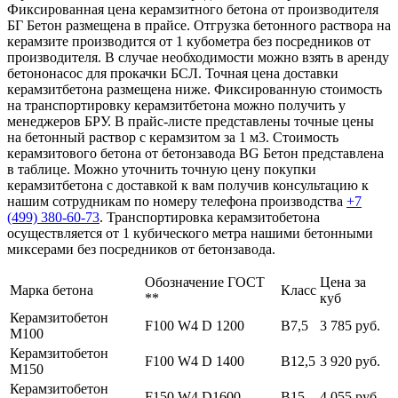
Фиксированная цена керамзитного бетона от производителя
БГ Бетон размещена в прайсе. Отгрузка бетонного раствора на
керамзите производится от 1 кубометра без посредников от
производителя. В случае необходимости можно взять в аренду
бетононасос для прокачки БСЛ. Точная цена доставки
керамзитбетона размещена ниже. Фиксированную стоимость
на транспортировку керамзитбетона можно получить у
менеджеров БРУ. В прайс-листе представлены точные цены
на бетонный раствор с керамзитом за 1 м3. Стоимость
керамзитового бетона от бетонзавода BG Бетон представлена
в таблице. Можно уточнить точную цену покупки
керамзитбетона с доставкой к вам получив консультацию к
нашим сотрудникам по номеру телефона производства
+7
(499)
380-60-73
. Транспортировка керамзитобетона
осуществляется от 1 кубического метра нашими бетонными
миксерами без посредников от бетонзавода.
Обозначение ГОСТ
Цена за
Марка бетона
Класс
**
куб
Керамзитобетон
F100 W4 D 1200
В7,5
3 785 руб.
М100
Керамзитобетон
F100 W4 D 1400
В12,5
3 920 руб.
М150
Керамзитобетон
F150 W4 D1600
В15
4 055 руб.