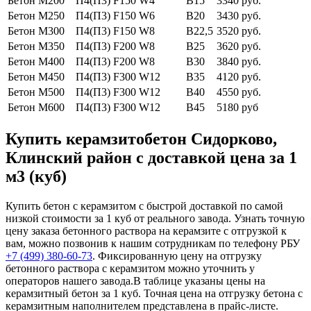
Бетон М200
П4(П3) F150 W4
В15
3340 руб.
Бетон М250
П4(П3) F150 W6
В20
3430 руб.
Бетон М300
П4(П3) F150 W8
В22,5
3520 руб.
Бетон М350
П4(П3) F200 W8
В25
3620 руб.
Бетон М400
П4(П3) F200 W8
В30
3840 руб.
Бетон М450
П4(П3) F300 W12
В35
4120 руб.
Бетон М500
П4(П3) F300 W12
В40
4550 руб.
Бетон М600
П4(П3) F300 W12
В45
5180 руб
Купить керамзитобетон Сидорково,
Клинский район с доставкой цена за 1
м3 (куб)
Купить бетон с керамзитом с быстрой доставкой по самой
низкой стоимости за 1 куб от реального завода. Узнать точную
цену заказа бетонного раствора на керамзите с отгрузкой к
вам, можно позвонив к нашим сотрудникам по телефону РБУ
+7 (499)
380-60-73
. Фиксированную цену на отгрузку
бетонного раствора с керамзитом можно уточнить у
операторов нашего завода.В таблице указаны цены на
керамзитный бетон за 1 куб. Точная цена на отгрузку бетона с
керамзитным наполнителем представлена в прайс-листе.