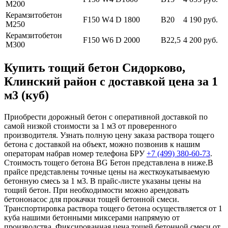
М200
Керамзитобетон
F150 W4 D 1800
В20
4 190 руб.
М250
Керамзитобетон
F150 W6 D 2000
В22,5
4 200 руб.
М300
Купить тощий бетон Сидорково,
Клинский район с доставкой цена за 1
м3 (куб)
Приобрести дорожный бетон с оперативной доставкой по
самой низкой стоимости за 1 м3 от проверенного
производителя. Узнать полную цену заказа раствора тощего
бетона с доставкой на объект, можно позвонив к нашим
операторам набрав номер телефона БРУ
+7 (499)
380-60-73
.
Стоимость тощего бетона BG Бетон представлена в ниже.В
прайсе представлены точные цены на жесткоукатываемую
бетонную смесь за 1 м3. В прайс-листе указаны цены на
тощий бетон. При необходимости можно арендовать
бетононасос для прокачки тощей бетонной смеси.
Транспортировка раствора тощего бетона осуществляется от 1
куба нашими бетонными миксерами напрямую от
производства. Фиксированная цена тощей бетонной смеси от