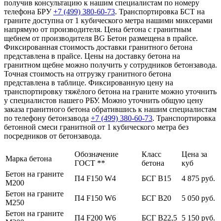
получив консультацию к нашим специалистам по номеру
телефона БРУ
+7 (499)
380-60-73
. Транспортировка БСТ на
граните доступна от 1 кубического метра нашими миксерами
напрямую от производителя. Цена бетона с гранитным
щебнем от производителя BG Бетон размещена в прайсе.
Фиксированная стоимость доставки гранитного бетона
представлена в прайсе. Цены на доставку бетона на
гранитном щебне можно получить у сотрудников бетонзавода.
Точная стоимость на отгрузку гранитного бетона
представлена в таблице. Фиксированную цену на
транспортировку тяжёлого бетона на граните можно уточнить
у специалистов нашего РБУ. Можно уточнить общую цену
заказа гранитного бетона обратившись к нашим специалистам
по телефону бетонзавода
+7 (499)
380-60-73
. Транспортировка
бетонной смеси гранитной от 1 кубического метра без
посредников от бетонзавода.
Обозначение
Класс
Цена за
Марка бетона
ГОСТ **
бетона
куб
Бетон на граните
П4 F150 W4
БСГ В15
4 875 руб.
М200
Бетон на граните
П4 F150 W6
БСГ В20
5 050 руб.
М250
Бетон на граните
П4 F200 W6
БСГ В22,5
5 150 руб.