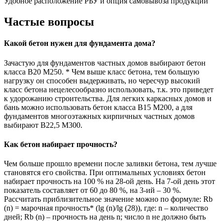
Удобное расположение РБУ и опция самовывоза продукции
Частые вопросы
Какой бетон нужен для фундамента дома?
Зачастую для фундаментов частных домов выбирают бетон
класса В20 М250. * Чем выше класс бетона, тем большую
нагрузку он способен выдерживать, но чересчур высокий
класс бетона нецелесообразно использовать, т.к. это приведет
к удорожанию строительства. Для легких каркасных домов и
бань можно использовать бетон класса В15 М200, а для
фундаментов многоэтажных кирпичных частных домов
выбирают В22,5 М300.
Как бетон набирает прочность?
Чем больше прошло времени после заливки бетона, тем лучше
становятся его свойства. При оптимальных условиях бетон
набирает прочность на 100 % на 28-ой день. На 7-ой день этот
показатель составляет от 60 до 80 %, на 3-ий – 30 %.
Рассчитать приблизительное значение можно по формуле: Rb
(n) = марочная прочность* (lg (n)/lg (28)), где: n – количество
дней; Rb (n) – прочность на день n; число n не должно быть