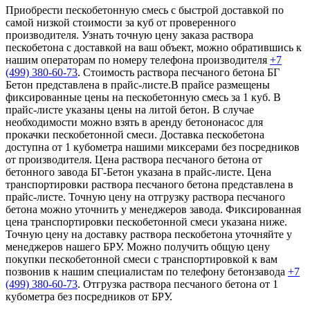
Приобрести пескобетонную смесь с быстрой доставкой по
самой низкой стоимости за куб от проверенного
производителя. Узнать точную цену заказа раствора
пескобетона с доставкой на ваш объект, можно обратившись к
нашим операторам по номеру телефона производителя
+7
(499)
380-60-73
. Стоимость раствора песчаного бетона БГ
Бетон представлена в прайс-листе.В прайсе размещены
фиксированные цены на пескобетонную смесь за 1 куб. В
прайс-листе указаны цены на литой бетон. В случае
необходимости можно взять в аренду бетононасос для
прокачки пескобетонной смеси. Доставка пескобетона
доступна от 1 кубометра нашими миксерами без посредников
от производителя. Цена раствора песчаного бетона от
бетонного завода БГ-Бетон указана в прайс-листе. Цена
транспортировки раствора песчаного бетона представлена в
прайс-листе. Точную цену на отгрузку раствора песчаного
бетона можно уточнить у менеджеров завода. Фиксированная
цена транспортировки пескобетонной смеси указана ниже.
Точную цену на доставку раствора пескобетона уточняйте у
менеджеров нашего БРУ. Можно получить общую цену
покупки пескобетонной смеси с транспортировкой к вам
позвонив к нашим специалистам по телефону бетонзавода
+7
(499)
380-60-73
. Отгрузка раствора песчаного бетона от 1
кубометра без посредников от БРУ.