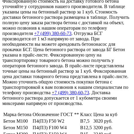
Фиксированную стоимость на доставку готового бетона
уточняйте у сотрудников нашего производителя. В таблице
указаны цены на бетонный раствор за 1 куб. Стоимость
доставки бетонного раствора размещена в таблице. Получить
полную цену заказа раствора бетона с доставкой на объект,
можно позвонив к нашим операторам по телефону
производителя
+7 (499)
380-60-73
. Отгрузка БСГ
производится от 1 м3 напрямую от завода. При
необходимости вы можете арендовать бетононасос для
прокачки БСГ. Цена бетонного раствора от завода БГ Бетон
указана в прайс-листе. Фиксированную цену на
транспортировку товарного бетона можно получить у
операторов бетонного завода. В прайс-листе представлены
точные цены на бетонный раствор за 1 куб. Фиксированная
цена доставки товарного бетона представлена в прайс-листе.
Можно уточнить общую стоимость покупки бетона с
транспортировкой к вам позвонив к нашим специалистам по
телефону производства
+7 (499)
380-60-73
. Доставка
бетонного раствора допускается от 1 кубометра своими
миксерами напрямую от производства.
Марка бетона
Обозначение ГОСТ **
Класс
Цена за куб
Бетон М100
П4(П3) F50 W2
В7,5
3020 руб.
Бетон М150
П4(П3) F100 W4
В12,5
3200 руб.