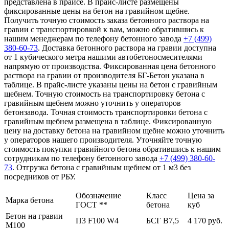
представлена в прайсе. В прайс-листе размещены
фиксированные цены на бетон на гравийном щебне.
Получить точную стоимость заказа бетонного раствора на
гравии с транспортировкой к вам, можно обратившись к
нашим менеджерам по телефону бетонного завода
+7 (499)
380-60-73
. Доставка бетонного раствора на гравии доступна
от 1 кубического метра нашими автобетоносмесителями
напрямую от производства. Фиксированная цена бетонного
раствора на гравии от производителя БГ-Бетон указана в
таблице. В прайс-листе указаны цены на бетон с гравийным
щебнем. Точную стоимость на транспортировку бетона с
гравийным щебнем можно уточнить у операторов
бетонзавода. Точная стоимость транспортировки бетона с
гравийным щебнем размещена в таблице. Фиксированную
цену на доставку бетона на гравийном щебне можно уточнить
у операторов нашего производителя. Уточняйте точную
стоимость покупки гравийного бетона обратившись к нашим
сотрудникам по телефону бетонного завода
+7 (499)
380-60-
73
. Отгрузка бетона с гравийным щебнем от 1 м3 без
посредников от РБУ.
Обозначение
Класс
Цена за
Марка бетона
ГОСТ **
бетона
куб
Бетон на гравии
П3 F100 W4
БСГ В7,5
4 170 руб.
М100