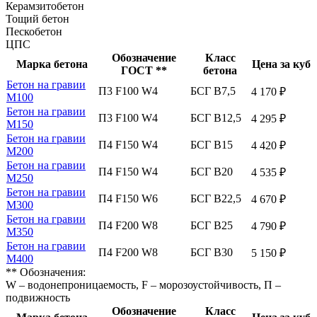
Керамзитобетон
Тощий бетон
Пескобетон
ЦПС
Обозначение
Класс
Марка бетона
Цена за куб
ГОСТ **
бетона
Бетон на гравии
П3 F100 W4
БСГ В7,5
4 170 ₽
М100
Бетон на гравии
П3 F100 W4
БСГ В12,5
4 295 ₽
М150
Бетон на гравии
П4 F150 W4
БСГ В15
4 420 ₽
М200
Бетон на гравии
П4 F150 W4
БСГ В20
4 535 ₽
М250
Бетон на гравии
П4 F150 W6
БСГ В22,5
4 670 ₽
М300
Бетон на гравии
П4 F200 W8
БСГ В25
4 790 ₽
М350
Бетон на гравии
П4 F200 W8
БСГ В30
5 150 ₽
М400
** Обозначения:
W – водонепроницаемость, F – морозоустойчивость, П –
подвижность
Обозначение
Класс