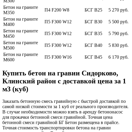
М300
Бетон на граните
П4 F200 W8
БСГ В25
5 270 руб.
М350
Бетон на граните
П5 F300 W12
БСГ В30
5 500 руб.
М400
Бетон на граните
П5 F300 W12
БСГ В35
5 790 руб.
М450
Бетон на граните
П5 F300 W12
БСГ В40
5 830 руб.
М500
Бетон на граните
П5 F300 W16
БСГ В45
6 170 руб.
М600
Купить бетон на гравии Сидорково,
Клинский район с доставкой цена за 1
м3 (куб)
Заказать бетонную смесь гравийную с быстрой доставкой по
самой низкой стоимости за 1 куб от реального производителя.
В случае необходимости можно взять в аренду бетононасос
для прокачки бетонной смеси гравийной. Точная цена
бетонной смеси гравийной БГ Бетон размещена в прайсе.
Точная стоимость транспортировки бетона на гравии