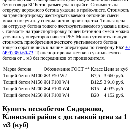
бетонзавода БГ Бетон размещена в прайсе. Стоимость на
открузку дорожного бетона указана в прайс-листе. Стоимость
на транспортировку жесткоукатываемой бетонной смеси
можно получить у специалистов производства. Точная цена
на отгрузку бетона тощего жесткоукатываемого указана ниже.
Стоимость на транспортировку тощей бетонной смеси можно
уточнить у операторов нашего РБУ. Можно уточнить точную
стоимость приобретения жесткого укатываемого бетона
тощего обратившись к нашим операторам по телефону РБУ
+7
(499)
380-60-73
. Транспортировка жесткого укатываемого
бетона от 1 м3 без посредников от производителя.
Марка бетона
Обозначение ГОСТ **
Класс
Цена за куб
Тощий бетон М100
Ж3 F50 W2
В7,5
3 660 руб.
Тощий бетон М150
Ж4 F100 W4
В12,5
3 910 руб.
Тощий бетон М200
Ж4 F100 W4
В15
4 035 руб.
Тощий бетон М250
Ж4 F100 W4
В20
4 152 руб.
Купить пескобетон Сидорково,
Клинский район с доставкой цена за 1
м3 (куб)