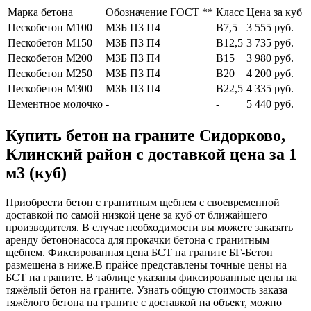
Марка бетона
Обозначение ГОСТ **
Класс
Цена за куб
Пескобетон М100
МЗБ П3 П4
В7,5
3 555 руб.
Пескобетон М150
МЗБ П3 П4
В12,5
3 735 руб.
Пескобетон М200
МЗБ П3 П4
В15
3 980 руб.
Пескобетон М250
МЗБ П3 П4
В20
4 200 руб.
Пескобетон М300
МЗБ П3 П4
В22,5
4 335 руб.
Цементное молочко
-
-
5 440 руб.
Купить бетон на граните Сидорково,
Клинский район с доставкой цена за 1
м3 (куб)
Приобрести бетон с гранитным щебнем с своевременной
доставкой по самой низкой цене за куб от ближайшего
производителя. В случае необходимости вы можете заказать
аренду бетононасоса для прокачки бетона с гранитным
щебнем. Фиксированная цена БСТ на граните БГ-Бетон
размещена в ниже.В прайсе представлены точные цены на
БСТ на граните. В таблице указаны фиксированные цены на
тяжёлый бетон на граните. Узнать общую стоимость заказа
тяжёлого бетона на граните с доставкой на объект, можно