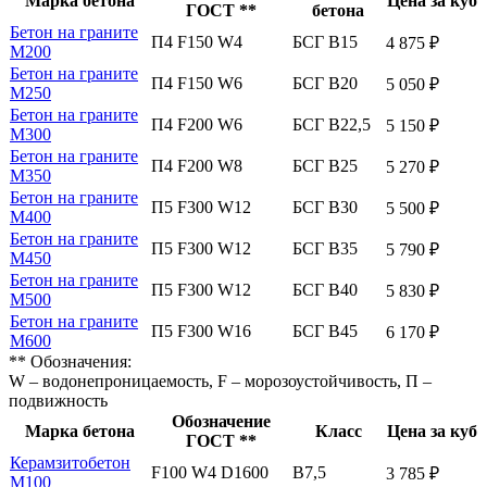
Марка бетона
Цена за куб
ГОСТ **
бетона
Бетон на граните
П4 F150 W4
БСГ В15
4 875 ₽
М200
Бетон на граните
П4 F150 W6
БСГ В20
5 050 ₽
М250
Бетон на граните
П4 F200 W6
БСГ В22,5
5 150 ₽
М300
Бетон на граните
П4 F200 W8
БСГ В25
5 270 ₽
М350
Бетон на граните
П5 F300 W12
БСГ В30
5 500 ₽
М400
Бетон на граните
П5 F300 W12
БСГ В35
5 790 ₽
М450
Бетон на граните
П5 F300 W12
БСГ В40
5 830 ₽
М500
Бетон на граните
П5 F300 W16
БСГ В45
6 170 ₽
М600
** Обозначения:
W – водонепроницаемость, F – морозоустойчивость, П –
подвижность
Обозначение
Марка бетона
Класс
Цена за куб
ГОСТ **
Керамзитобетон
F100 W4 D1600
В7,5
3 785 ₽
М100