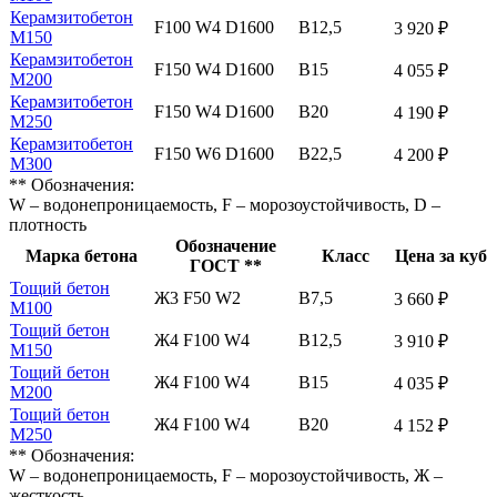
Керамзитобетон
F100 W4 D1600
В12,5
3 920 ₽
М150
Керамзитобетон
F150 W4 D1600
В15
4 055 ₽
М200
Керамзитобетон
F150 W4 D1600
В20
4 190 ₽
М250
Керамзитобетон
F150 W6 D1600
В22,5
4 200 ₽
М300
** Обозначения:
W – водонепроницаемость, F – морозоустойчивость, D –
плотность
Обозначение
Марка бетона
Класс
Цена за куб
ГОСТ **
Тощий бетон
Ж3 F50 W2
В7,5
3 660 ₽
М100
Тощий бетон
Ж4 F100 W4
В12,5
3 910 ₽
М150
Тощий бетон
Ж4 F100 W4
В15
4 035 ₽
М200
Тощий бетон
Ж4 F100 W4
В20
4 152 ₽
М250
** Обозначения:
W – водонепроницаемость, F – морозоустойчивость, Ж –
жесткость