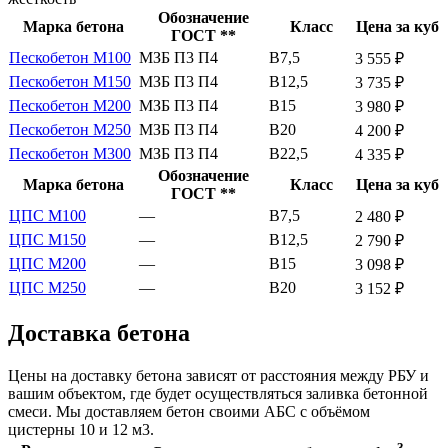
Обозначение
Марка бетона
Класс
Цена за куб
ГОСТ **
Пескобетон М100
МЗБ П3 П4
В7,5
3 555 ₽
Пескобетон М150
МЗБ П3 П4
В12,5
3 735 ₽
Пескобетон М200
МЗБ П3 П4
В15
3 980 ₽
Пескобетон М250
МЗБ П3 П4
В20
4 200 ₽
Пескобетон М300
МЗБ П3 П4
В22,5
4 335 ₽
Обозначение
Марка бетона
Класс
Цена за куб
ГОСТ **
ЦПС М100
—
В7,5
2 480 ₽
ЦПС М150
—
В12,5
2 790 ₽
ЦПС М200
—
В15
3 098 ₽
ЦПС М250
—
В20
3 152 ₽
Доставка бетона
Цены на доставку бетона зависят от расстояния между РБУ и
вашим объектом, где будет осуществляться заливка бетонной
смеси. Мы доставляем бетон своими АБС с объёмом
цистерны 10 и 12 м3.
3