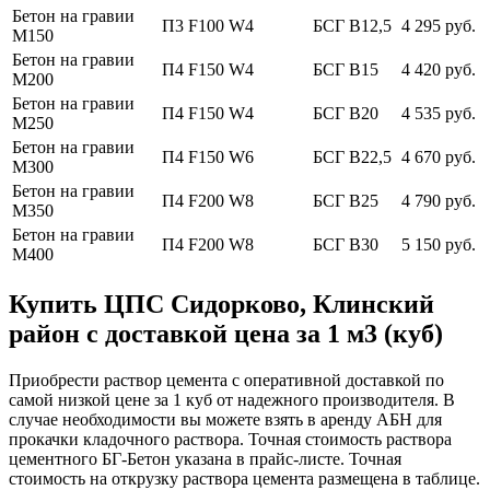
Бетон на гравии
П3 F100 W4
БСГ В12,5
4 295 руб.
М150
Бетон на гравии
П4 F150 W4
БСГ В15
4 420 руб.
М200
Бетон на гравии
П4 F150 W4
БСГ В20
4 535 руб.
М250
Бетон на гравии
П4 F150 W6
БСГ В22,5
4 670 руб.
М300
Бетон на гравии
П4 F200 W8
БСГ В25
4 790 руб.
М350
Бетон на гравии
П4 F200 W8
БСГ В30
5 150 руб.
М400
Купить ЦПС Сидорково, Клинский
район с доставкой цена за 1 м3 (куб)
Приобрести раствор цемента с оперативной доставкой по
самой низкой цене за 1 куб от надежного производителя. В
случае необходимости вы можете взять в аренду АБН для
прокачки кладочного раствора. Точная стоимость раствора
цементного БГ-Бетон указана в прайс-листе. Точная
стоимость на открузку раствора цемента размещена в таблице.