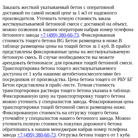
Заказать жесткий укатываемый бетон с оперативной
доставкой по самой низкой цене за 1 м3 от надежного
производителя. Уточнить точную стоимость заказа
жесткоукатываемой бетонной смеси с доставкой на объект,
можно позвонив к нашим операторам набрав номер телефона
бетонного завода
+7 (499)
380-60-73
. Фиксированная
стоимость тощего бетона BG Бетон размещена в ниже.В
таблице размещены цены на тощий бетон за 1 куб. В прайсе
представлены фиксированные цены на жесткоукатываемую
бетонную смесь. В случае необходимости вы можете
арендовать бетононасос для прокачки тощей бетонной смеси.
Транспортировка бетона тощего жесткоукатываемого
доступна от 1 куба нашими автобетоносмесителями без
посредников от производства. Цена бетона тощего от РБУ БГ
Бетон представлена в прайс-листе. Точная стоимость
транспортировки раствора тощего бетона указана в таблице.
Фиксированную цену на транспортировку тощего бетона
можно уточнить у специалистов завода. Фиксированная цена
транспортировки тощей бетонной смеси размещена ниже.
Фиксированную стоимость на отгрузку тощего бетона
уточняйте у специалистов нашего бетонного завода. Можно
уточнить полную стоимость покупки дорожного бетона
обратившись к нашим менеджерам набрав номер телефона
завода
+7 (499)
380-60-73
. Отгрузка бетона тощего от 1 куба