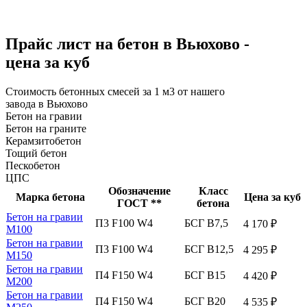
Прайс лист на бетон в Вьюхово -
цена за куб
Стоимость бетонных смесей за 1 м3 от нашего
завода в Вьюхово
Бетон на гравии
Бетон на граните
Керамзитобетон
Тощий бетон
Пескобетон
ЦПС
Обозначение
Класс
Марка бетона
Цена за куб
ГОСТ **
бетона
Бетон на гравии
П3 F100 W4
БСГ В7,5
4 170 ₽
М100
Бетон на гравии
П3 F100 W4
БСГ В12,5
4 295 ₽
М150
Бетон на гравии
П4 F150 W4
БСГ В15
4 420 ₽
М200
Бетон на гравии
П4 F150 W4
БСГ В20
4 535 ₽