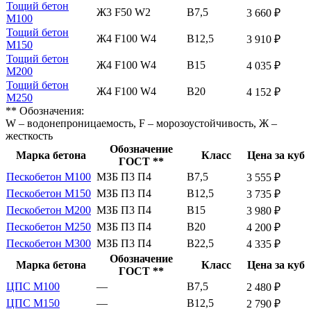
Тощий бетон
Ж3 F50 W2
В7,5
3 660 ₽
М100
Тощий бетон
Ж4 F100 W4
В12,5
3 910 ₽
М150
Тощий бетон
Ж4 F100 W4
В15
4 035 ₽
М200
Тощий бетон
Ж4 F100 W4
В20
4 152 ₽
М250
** Обозначения:
W – водонепроницаемость, F – морозоустойчивость, Ж –
жесткость
Обозначение
Марка бетона
Класс
Цена за куб
ГОСТ **
Пескобетон М100
МЗБ П3 П4
В7,5
3 555 ₽
Пескобетон М150
МЗБ П3 П4
В12,5
3 735 ₽
Пескобетон М200
МЗБ П3 П4
В15
3 980 ₽
Пескобетон М250
МЗБ П3 П4
В20
4 200 ₽
Пескобетон М300
МЗБ П3 П4
В22,5
4 335 ₽
Обозначение
Марка бетона
Класс
Цена за куб
ГОСТ **
ЦПС М100
—
В7,5
2 480 ₽
ЦПС М150
—
В12,5
2 790 ₽