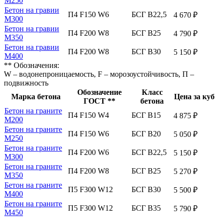
М250
Бетон на гравии
П4 F150 W6
БСГ В22,5
4 670 ₽
М300
Бетон на гравии
П4 F200 W8
БСГ В25
4 790 ₽
М350
Бетон на гравии
П4 F200 W8
БСГ В30
5 150 ₽
М400
** Обозначения:
W – водонепроницаемость, F – морозоустойчивость, П –
подвижность
Обозначение
Класс
Марка бетона
Цена за куб
ГОСТ **
бетона
Бетон на граните
П4 F150 W4
БСГ В15
4 875 ₽
М200
Бетон на граните
П4 F150 W6
БСГ В20
5 050 ₽
М250
Бетон на граните
П4 F200 W6
БСГ В22,5
5 150 ₽
М300
Бетон на граните
П4 F200 W8
БСГ В25
5 270 ₽
М350
Бетон на граните
П5 F300 W12
БСГ В30
5 500 ₽
М400
Бетон на граните
П5 F300 W12
БСГ В35
5 790 ₽
М450