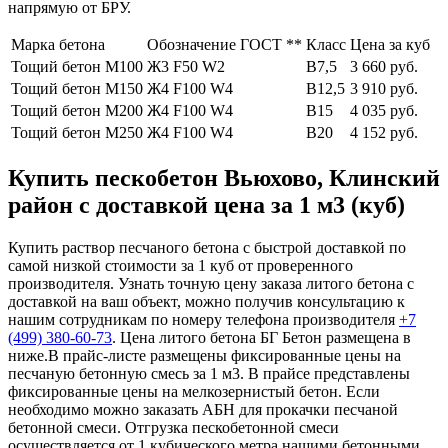
напрямую от БРУ.
Марка бетона
Обозначение ГОСТ **
Класс
Цена за куб
Тощий бетон М100
Ж3 F50 W2
В7,5
3 660 руб.
Тощий бетон М150
Ж4 F100 W4
В12,5
3 910 руб.
Тощий бетон М200
Ж4 F100 W4
В15
4 035 руб.
Тощий бетон М250
Ж4 F100 W4
В20
4 152 руб.
Купить пескобетон Вьюхово, Клинский
район с доставкой цена за 1 м3 (куб)
Купить раствор песчаного бетона с быстрой доставкой по
самой низкой стоимости за 1 куб от проверенного
производителя. Узнать точную цену заказа литого бетона с
доставкой на ваш объект, можно получив консультацию к
нашим сотрудникам по номеру телефона производителя
+7
(499)
380-60-73
. Цена литого бетона БГ Бетон размещена в
ниже.В прайс-листе размещены фиксированные цены на
песчаную бетонную смесь за 1 м3. В прайсе представлены
фиксированные цены на мелкозернистый бетон. Если
необходимо можно заказать АБН для прокачки песчаной
бетонной смеси. Отгрузка пескобетонной смеси
осуществляется от 1 кубического метра нашими бетонными