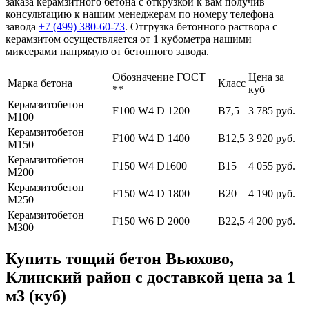
заказа керамзитного бетона с открузкой к вам получив
консультацию к нашим менеджерам по номеру телефона
завода
+7 (499)
380-60-73
. Отгрузка бетонного раствора с
керамзитом осуществляется от 1 кубометра нашими
миксерами напрямую от бетонного завода.
Обозначение ГОСТ
Цена за
Марка бетона
Класс
**
куб
Керамзитобетон
F100 W4 D 1200
В7,5
3 785 руб.
М100
Керамзитобетон
F100 W4 D 1400
В12,5
3 920 руб.
М150
Керамзитобетон
F150 W4 D1600
В15
4 055 руб.
М200
Керамзитобетон
F150 W4 D 1800
В20
4 190 руб.
М250
Керамзитобетон
F150 W6 D 2000
В22,5
4 200 руб.
М300
Купить тощий бетон Вьюхово,
Клинский район с доставкой цена за 1
м3 (куб)