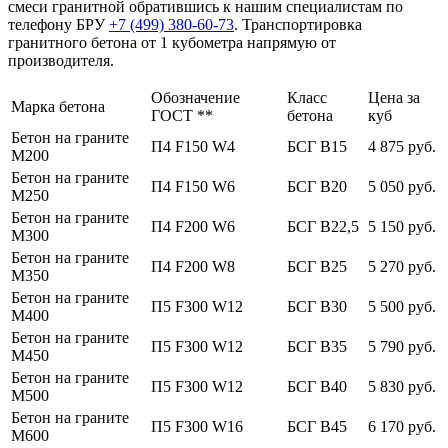
смеси гранитной обратившись к нашим специалистам по
телефону БРУ
+7 (499)
380-60-73
. Транспортировка
гранитного бетона от 1 кубометра напрямую от
производителя.
Обозначение
Класс
Цена за
Марка бетона
ГОСТ **
бетона
куб
Бетон на граните
П4 F150 W4
БСГ В15
4 875 руб.
М200
Бетон на граните
П4 F150 W6
БСГ В20
5 050 руб.
М250
Бетон на граните
П4 F200 W6
БСГ В22,5
5 150 руб.
М300
Бетон на граните
П4 F200 W8
БСГ В25
5 270 руб.
М350
Бетон на граните
П5 F300 W12
БСГ В30
5 500 руб.
М400
Бетон на граните
П5 F300 W12
БСГ В35
5 790 руб.
М450
Бетон на граните
П5 F300 W12
БСГ В40
5 830 руб.
М500
Бетон на граните
П5 F300 W16
БСГ В45
6 170 руб.
М600