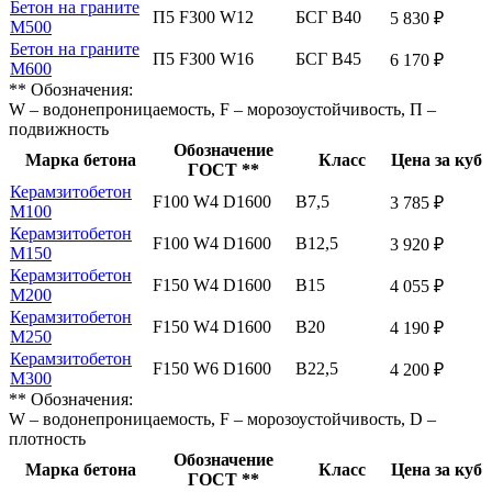
Бетон на граните
П5 F300 W12
БСГ В40
5 830 ₽
М500
Бетон на граните
П5 F300 W16
БСГ В45
6 170 ₽
М600
** Обозначения:
W – водонепроницаемость, F – морозоустойчивость, П –
подвижность
Обозначение
Марка бетона
Класс
Цена за куб
ГОСТ **
Керамзитобетон
F100 W4 D1600
В7,5
3 785 ₽
М100
Керамзитобетон
F100 W4 D1600
В12,5
3 920 ₽
М150
Керамзитобетон
F150 W4 D1600
В15
4 055 ₽
М200
Керамзитобетон
F150 W4 D1600
В20
4 190 ₽
М250
Керамзитобетон
F150 W6 D1600
В22,5
4 200 ₽
М300
** Обозначения:
W – водонепроницаемость, F – морозоустойчивость, D –
плотность
Обозначение
Марка бетона
Класс
Цена за куб
ГОСТ **