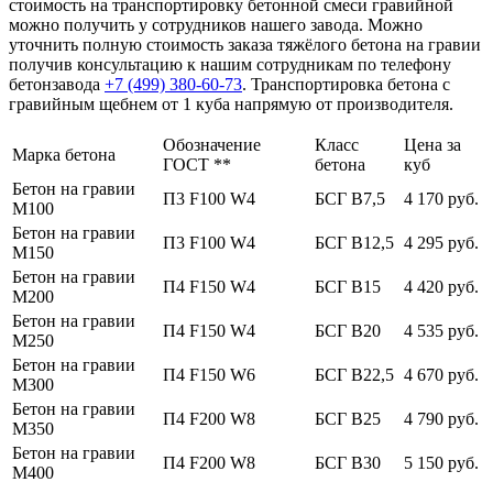
стоимость на транспортировку бетонной смеси гравийной
можно получить у сотрудников нашего завода. Можно
уточнить полную стоимость заказа тяжёлого бетона на гравии
получив консультацию к нашим сотрудникам по телефону
бетонзавода
+7 (499)
380-60-73
. Транспортировка бетона с
гравийным щебнем от 1 куба напрямую от производителя.
Обозначение
Класс
Цена за
Марка бетона
ГОСТ **
бетона
куб
Бетон на гравии
П3 F100 W4
БСГ В7,5
4 170 руб.
М100
Бетон на гравии
П3 F100 W4
БСГ В12,5
4 295 руб.
М150
Бетон на гравии
П4 F150 W4
БСГ В15
4 420 руб.
М200
Бетон на гравии
П4 F150 W4
БСГ В20
4 535 руб.
М250
Бетон на гравии
П4 F150 W6
БСГ В22,5
4 670 руб.
М300
Бетон на гравии
П4 F200 W8
БСГ В25
4 790 руб.
М350
Бетон на гравии
П4 F200 W8
БСГ В30
5 150 руб.
М400