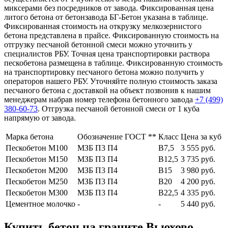
миксерами без посредников от завода. Фиксированная цена
литого бетона от бетонзавода БГ-Бетон указана в таблице.
Фиксированная стоимость на открузку мелкозернистого
бетона представлена в прайсе. Фиксированную стоимость на
отгрузку песчаной бетонной смеси можно уточнить у
специалистов РБУ. Точная цена транспортировки раствора
пескобетона размещена в таблице. Фиксированную стоимость
на транспортировку песчаного бетона можно получить у
операторов нашего РБУ. Уточняйте полную стоимость заказа
песчаного бетона с доставкой на объект позвонив к нашим
менеджерам набрав номер телефона бетонного завода
+7 (499)
380-60-73
. Отгрузка песчаной бетонной смеси от 1 куба
напрямую от завода.
Марка бетона
Обозначение ГОСТ **
Класс
Цена за куб
Пескобетон М100
МЗБ П3 П4
В7,5
3 555 руб.
Пескобетон М150
МЗБ П3 П4
В12,5
3 735 руб.
Пескобетон М200
МЗБ П3 П4
В15
3 980 руб.
Пескобетон М250
МЗБ П3 П4
В20
4 200 руб.
Пескобетон М300
МЗБ П3 П4
В22,5
4 335 руб.
Цементное молочко
-
-
5 440 руб.
Купить бетон на граните Вьюхово,