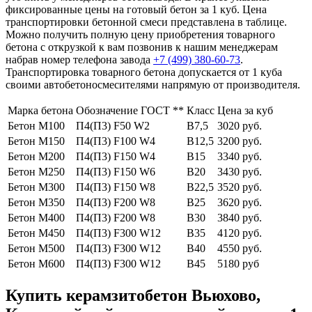
фиксированные цены на готовый бетон за 1 куб. Цена
транспортировки бетонной смеси представлена в таблице.
Можно получить полную цену приобретения товарного
бетона с открузкой к вам позвонив к нашим менеджерам
набрав номер телефона завода
+7 (499)
380-60-73
.
Транспортировка товарного бетона допускается от 1 куба
своими автобетоносмесителями напрямую от производителя.
Марка бетона
Обозначение ГОСТ **
Класс
Цена за куб
Бетон М100
П4(П3) F50 W2
В7,5
3020 руб.
Бетон М150
П4(П3) F100 W4
В12,5
3200 руб.
Бетон М200
П4(П3) F150 W4
В15
3340 руб.
Бетон М250
П4(П3) F150 W6
В20
3430 руб.
Бетон М300
П4(П3) F150 W8
В22,5
3520 руб.
Бетон М350
П4(П3) F200 W8
В25
3620 руб.
Бетон М400
П4(П3) F200 W8
В30
3840 руб.
Бетон М450
П4(П3) F300 W12
В35
4120 руб.
Бетон М500
П4(П3) F300 W12
В40
4550 руб.
Бетон М600
П4(П3) F300 W12
В45
5180 руб
Купить керамзитобетон Вьюхово,