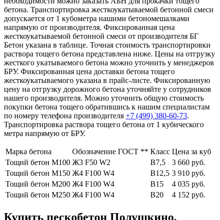
необходимости можно заказать АБН для прокачки тощего
бетона. Транспортировка жесткоукатываемой бетонной смеси
допускается от 1 кубометра нашими бетономешалками
напрямую от производителя. Фиксированная цена
жесткоукатываемой бетонной смеси от производителя БГ
Бетон указана в таблице. Точная стоимость транспортировки
раствора тощего бетона представлена ниже. Цены на отгрузку
жесткого укатываемого бетона можно уточнить у менеджеров
БРУ. Фиксированная цена доставки бетона тощего
жесткоукатываемого указана в прайс-листе. Фиксированную
цену на отгрузку дорожного бетона уточняйте у сотрудников
нашего производителя. Можно уточнить общую стоимость
покупки бетона тощего обратившись к нашим специалистам
по номеру телефона производителя
+7 (499)
380-60-73
.
Транспортировка раствора тощего бетона от 1 кубического
метра напрямую от БРУ.
Марка бетона
Обозначение ГОСТ **
Класс
Цена за куб
Тощий бетон М100
Ж3 F50 W2
В7,5
3 660 руб.
Тощий бетон М150
Ж4 F100 W4
В12,5
3 910 руб.
Тощий бетон М200
Ж4 F100 W4
В15
4 035 руб.
Тощий бетон М250
Ж4 F100 W4
В20
4 152 руб.
Купить пескобетон Полушкино,