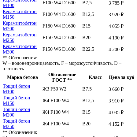
F100 W4 D1600
В7,5
3 785 ₽
М100
Керамзитобетон
F100 W4 D1600
В12,5
3 920 ₽
М150
Керамзитобетон
F150 W4 D1600
В15
4 055 ₽
М200
Керамзитобетон
F150 W4 D1600
В20
4 190 ₽
М250
Керамзитобетон
F150 W6 D1600
В22,5
4 200 ₽
М300
** Обозначения:
W – водонепроницаемость, F – морозоустойчивость, D –
плотность
Обозначение
Марка бетона
Класс
Цена за куб
ГОСТ **
Тощий бетон
Ж3 F50 W2
В7,5
3 660 ₽
М100
Тощий бетон
Ж4 F100 W4
В12,5
3 910 ₽
М150
Тощий бетон
Ж4 F100 W4
В15
4 035 ₽
М200
Тощий бетон
Ж4 F100 W4
В20
4 152 ₽
М250
** Обозначения: