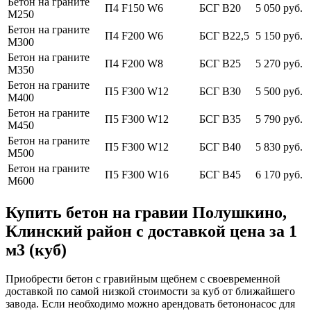
Бетон на граните
П4 F150 W6
БСГ В20
5 050 руб.
М250
Бетон на граните
П4 F200 W6
БСГ В22,5
5 150 руб.
М300
Бетон на граните
П4 F200 W8
БСГ В25
5 270 руб.
М350
Бетон на граните
П5 F300 W12
БСГ В30
5 500 руб.
М400
Бетон на граните
П5 F300 W12
БСГ В35
5 790 руб.
М450
Бетон на граните
П5 F300 W12
БСГ В40
5 830 руб.
М500
Бетон на граните
П5 F300 W16
БСГ В45
6 170 руб.
М600
Купить бетон на гравии Полушкино,
Клинский район с доставкой цена за 1
м3 (куб)
Приобрести бетон с гравийным щебнем с своевременной
доставкой по самой низкой стоимости за куб от ближайшего
завода. Если необходимо можно арендовать бетононасос для