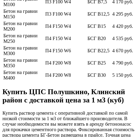
П3 F100 W4
БСГ В7,5
4 170 руб.
М100
Бетон на гравии
П3 F100 W4
БСГ В12,5
4 295 руб.
М150
Бетон на гравии
П4 F150 W4
БСГ В15
4 420 руб.
М200
Бетон на гравии
П4 F150 W4
БСГ В20
4 535 руб.
М250
Бетон на гравии
П4 F150 W6
БСГ В22,5
4 670 руб.
М300
Бетон на гравии
П4 F200 W8
БСГ В25
4 790 руб.
М350
Бетон на гравии
П4 F200 W8
БСГ В30
5 150 руб.
М400
Купить ЦПС Полушкино, Клинский
район с доставкой цена за 1 м3 (куб)
Купить раствор цемента с оперативной доставкой по самой
низкой стоимости за 1 м3 от ближайшего производителя. В
случае необходимости вы можете взять в аренду бетононасос
для прокачки цементного раствора. Фиксированная стоимость
раствора цемента БГ-Бетон размещена в прайсе. Точная цена