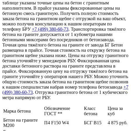
таблице указаны точные цены на бетон с гранитным
наполнителем. В прайсе указаны фиксированные цены на
бетонную смесь гранитную. Получить полную стоимость
заказа бетона на гранитном щебне с отгрузкой на ваш объект,
можно получив консультацию к нашим операторам по
телефону БРУ
+7 (499)
380-60-73
. Транспортировка тяжёлого
бетона на граните допускается от 1 кубометра нашими
бетонными миксерами без посредников от бетонзавода.
Точная цена тяжёлого бетона на граните от завода БГ Бетон
размещена в прайсе. Точная стоимость на открузку бетона на
гранитном щебне указана ниже. Цены на отгрузку гранитного
бетона уточняйте у менеджеров РБУ. Фиксированная цена
доставки бетонного раствора на граните представлена в
прайсе. Фиксированную цену на отгрузку тяжёлого бетона на
граните уточняйте у операторов нашего РБУ. Можно уточнить
общую стоимость заказа бетона на гранитном щебне позвонив
к нашим специалистам набрав номер телефона бетонзавода
+7
(499)
380-60-73
. Отгрузка гранитного бетона от 1 кубического
метра напрямую от РБУ.
Обозначение
Класс
Цена за
Марка бетона
ГОСТ **
бетона
куб
Бетон на граните
П4 F150 W4
БСГ В15
4 875 руб.
М200