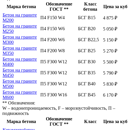
Обозначение
Класс
Марка бетона
Цена за куб
ГОСТ **
бетона
Бетон на граните
П4 F150 W4
БСГ В15
4 875 ₽
М200
Бетон на граните
П4 F150 W6
БСГ В20
5 050 ₽
М250
Бетон на граните
П4 F200 W6
БСГ В22,5
5 150 ₽
М300
Бетон на граните
П4 F200 W8
БСГ В25
5 270 ₽
М350
Бетон на граните
П5 F300 W12
БСГ В30
5 500 ₽
М400
Бетон на граните
П5 F300 W12
БСГ В35
5 790 ₽
М450
Бетон на граните
П5 F300 W12
БСГ В40
5 830 ₽
М500
Бетон на граните
П5 F300 W16
БСГ В45
6 170 ₽
М600
** Обозначения:
W – водонепроницаемость, F – морозоустойчивость, П –
подвижность
Обозначение
Марка бетона
Класс
Цена за куб
ГОСТ **
Керамзитобетон