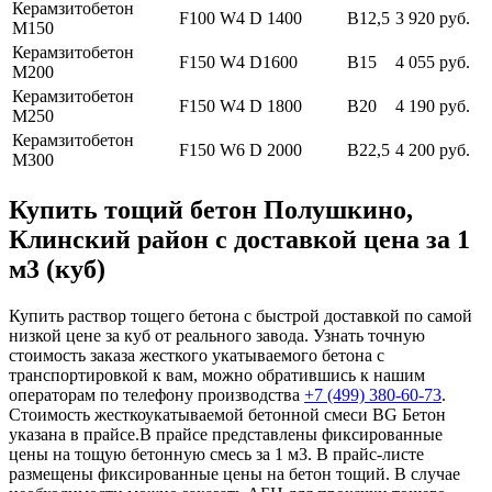
Керамзитобетон
F100 W4 D 1400
В12,5
3 920 руб.
М150
Керамзитобетон
F150 W4 D1600
В15
4 055 руб.
М200
Керамзитобетон
F150 W4 D 1800
В20
4 190 руб.
М250
Керамзитобетон
F150 W6 D 2000
В22,5
4 200 руб.
М300
Купить тощий бетон Полушкино,
Клинский район с доставкой цена за 1
м3 (куб)
Купить раствор тощего бетона с быстрой доставкой по самой
низкой цене за куб от реального завода. Узнать точную
стоимость заказа жесткого укатываемого бетона с
транспортировкой к вам, можно обратившись к нашим
операторам по телефону производства
+7 (499)
380-60-73
.
Стоимость жесткоукатываемой бетонной смеси BG Бетон
указана в прайсе.В прайсе представлены фиксированные
цены на тощую бетонную смесь за 1 м3. В прайс-листе
размещены фиксированные цены на бетон тощий. В случае