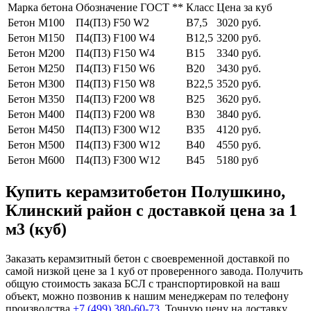
Марка бетона
Обозначение ГОСТ **
Класс
Цена за куб
Бетон М100
П4(П3) F50 W2
В7,5
3020 руб.
Бетон М150
П4(П3) F100 W4
В12,5
3200 руб.
Бетон М200
П4(П3) F150 W4
В15
3340 руб.
Бетон М250
П4(П3) F150 W6
В20
3430 руб.
Бетон М300
П4(П3) F150 W8
В22,5
3520 руб.
Бетон М350
П4(П3) F200 W8
В25
3620 руб.
Бетон М400
П4(П3) F200 W8
В30
3840 руб.
Бетон М450
П4(П3) F300 W12
В35
4120 руб.
Бетон М500
П4(П3) F300 W12
В40
4550 руб.
Бетон М600
П4(П3) F300 W12
В45
5180 руб
Купить керамзитобетон Полушкино,
Клинский район с доставкой цена за 1
м3 (куб)
Заказать керамзитный бетон с своевременной доставкой по
самой низкой цене за 1 куб от проверенного завода. Получить
общую стоимость заказа БСЛ с транспортировкой на ваш
объект, можно позвонив к нашим менеджерам по телефону
производства
+7 (499)
380-60-73
. Точную цену на доставку