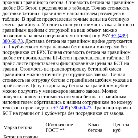
прокачки гравийного бетона. Стоимость бетона на гравийном
щебне BG Бетон представлена в таблице. Точная стоимость
доставки бетона с гравийным наполнителем размещена в
таблице. В прайсе представлены точные цены на бетонную
смесь гравийную. Уточнить полную стоимость заказа бетона с
гравийным щебнем с отгрузкой на ваш объект, можно
позвонив к нашим специалистам по телефону РБУ
+7 (499)
380-60-73
. Доставка бетона на гравийном щебне допускается
от 1 кубического метра нашими бетонными миксерами без
посредников от БРУ. Точная стоимость бетона на гравийном
щебне от производства БГ-Бетон представлена в таблице. В
прайс-листе представлены фиксированные цены на БСТ на
гравии. Стоимость на транспортировку бетонной смеси
гравийной можно уточнить у сотрудников завода. Точная
стоимость на отгрузку бетона с гравийным щебнем указана в
прайс-листе. Цену на доставку бетона на гравийном щебне
можно получить у менеджеров нашего завода. Можно
получить полную стоимость покупки бетона с гравийным
наполнителем обратившись к нашим сотрудникам по номеру
телефона производства
+7 (499)
380-60-73
. Транспортировка
БСТ на гравии от 1 кубометра без посредников от завода.
Обозначение
Класс
Цена за
Марка бетона
ГОСТ **
бетона
куб
Бетон на гравии