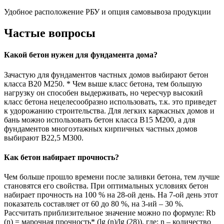
Удобное расположение РБУ и опция самовывоза продукции
Частые вопросы
Какой бетон нужен для фундамента дома?
Зачастую для фундаментов частных домов выбирают бетон
класса В20 М250. * Чем выше класс бетона, тем большую
нагрузку он способен выдерживать, но чересчур высокий
класс бетона нецелесообразно использовать, т.к. это приведет
к удорожанию строительства. Для легких каркасных домов и
бань можно использовать бетон класса В15 М200, а для
фундаментов многоэтажных кирпичных частных домов
выбирают В22,5 М300.
Как бетон набирает прочность?
Чем больше прошло времени после заливки бетона, тем лучше
становятся его свойства. При оптимальных условиях бетон
набирает прочность на 100 % на 28-ой день. На 7-ой день этот
показатель составляет от 60 до 80 %, на 3-ий – 30 %.
Рассчитать приблизительное значение можно по формуле: Rb
(n) = марочная прочность* (lg (n)/lg (28)), где: n – количество