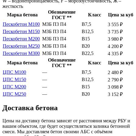
W – водонепроницаемость, F – морозоустойчивость, Ж –
жесткость
Обозначение
Марка бетона
Класс
Цена за куб
ГОСТ **
Пескобетон М100
МЗБ П3 П4
В7,5
3 555 ₽
Пескобетон М150
МЗБ П3 П4
В12,5
3 735 ₽
Пескобетон М200
МЗБ П3 П4
В15
3 980 ₽
Пескобетон М250
МЗБ П3 П4
В20
4 200 ₽
Пескобетон М300
МЗБ П3 П4
В22,5
4 335 ₽
Обозначение
Марка бетона
Класс
Цена за куб
ГОСТ **
ЦПС М100
—
В7,5
2 480 ₽
ЦПС М150
—
В12,5
2 790 ₽
ЦПС М200
—
В15
3 098 ₽
ЦПС М250
—
В20
3 152 ₽
Доставка бетона
Цены на доставку бетона зависят от расстояния между РБУ и
вашим объектом, где будет осуществляться заливка бетонной
смеси. Мы доставляем бетон своими АБС с объёмом