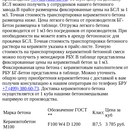
БСЛ можно получить у сотрудников нашего бетонного
завода.В прайсе размещены фиксированные цены на БСЛ за 1
м3. Точная стоимость транспортировки керамзитного бетона
размещена ниже. Цена легкого бетона от производителя БГ-
Бетон размещена в таблице. Отгрузка легкого бетона
производится от 1 м3 без посредников от производителя. При
необходимости вы можете взять в аренду бетононасос для
прокачки БСЛ. Точная стоимость транспортировки бетонного
раствора на керамзите указана в прайс-листе. Точную
стоимость на транспортировку керамзитной бетонной смеси
можно получить у менеджеров РБУ. В таблице представлены
фиксированные цены на керамзитный бетон за 1 м3.
Фиксированная цена бетона с керамзитовым наполнителем от
РБУ БГ-Бетон представлена в таблице. Можно уточнить
общую цену приобретения керамзитбетона с доставкой к вам
получив консультацию к нашим операторам по телефону БРУ
+7 (499)
380-60-73
. Доставка керамзитового бетона
осуществляется от 1 куба нашими бетономешалками
напрямую от производства.
Обозначение ГОСТ
Цена за
Марка бетона
Класс
**
куб
Керамзитобетон
F100 W4 D 1200
В7,5
3 785 руб.
М100