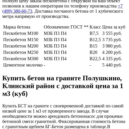
полную цену заказа пескобетона с открузкой на ваш объект
позвонив к нашим операторам по телефону производства
+7
(499)
380-60-73
. Доставка песчаного бетона от 1 кубического
метра напрямую от производства.
Марка бетона
Обозначение ГОСТ **
Класс
Цена за куб
Пескобетон М100
МЗБ П3 П4
В7,5
3 555 руб.
Пескобетон М150
МЗБ П3 П4
В12,5
3 735 руб.
Пескобетон М200
МЗБ П3 П4
В15
3 980 руб.
Пескобетон М250
МЗБ П3 П4
В20
4 200 руб.
Пескобетон М300
МЗБ П3 П4
В22,5
4 335 руб.
Цементное молочко
-
-
5 440 руб.
Купить бетон на граните Полушкино,
Клинский район с доставкой цена за 1
м3 (куб)
Купить БСТ на граните с своевременной доставкой по самой
низкой цене за 1 м3 от проверенного завода. В случае
необходимости можно арендовать бетононасос для прокачки
бетонной смеси гранитной. Фиксированная стоимость бетона
с гранитным щебнем БГ-Бетон размещена в таблице.В