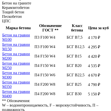
Бетон на граните
Керамзитобетон
Тощий бетон
Пескобетон
ЦПС
Обозначение
Класс
Марка бетона
Цена за куб
ГОСТ **
бетона
Бетон на гравии
П3 F100 W4
БСГ В7,5
4 170 ₽
М100
Бетон на гравии
П3 F100 W4
БСГ В12,5
4 295 ₽
М150
Бетон на гравии
П4 F150 W4
БСГ В15
4 420 ₽
М200
Бетон на гравии
П4 F150 W4
БСГ В20
4 535 ₽
М250
Бетон на гравии
П4 F150 W6
БСГ В22,5
4 670 ₽
М300
Бетон на гравии
П4 F200 W8
БСГ В25
4 790 ₽
М350
Бетон на гравии
П4 F200 W8
БСГ В30
5 150 ₽
М400
** Обозначения:
W – водонепроницаемость, F – морозоустойчивость, П –
подвижность