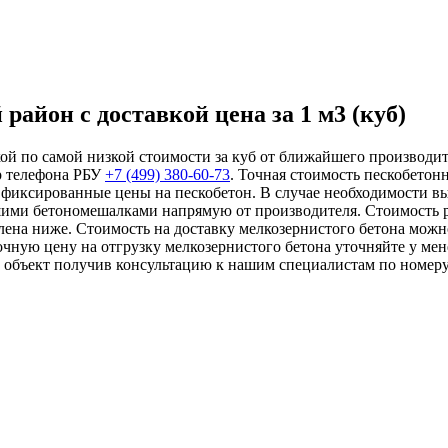
район с доставкой цена за 1 м3 (куб)
ой по самой низкой стоимости за куб от ближайшего производите
р телефона РБУ
+7 (499)
380-60-73
. Точная стоимость пескобетон
 фиксированные цены на пескобетон. В случае необходимости вы
ашими бетономешалками напрямую от производителя. Стоимость р
лена ниже. Стоимость на доставку мелкозернистого бетона можн
чную цену на отгрузку мелкозернистого бетона уточняйте у ме
ш объект получив консультацию к нашим специалистам по номер