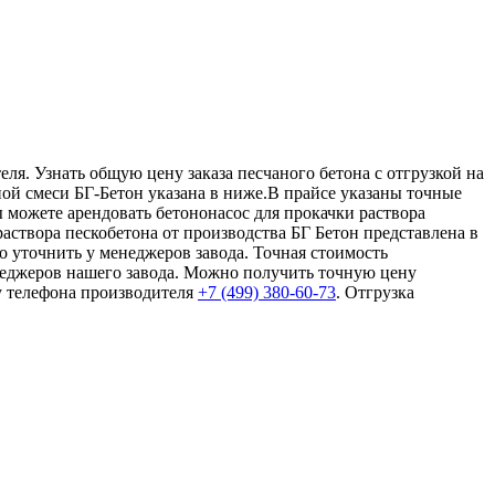
ля. Узнать общую цену заказа песчаного бетона с отгрузкой на
ной смеси БГ-Бетон указана в ниже.В прайсе указаны точные
 можете арендовать бетононасос для прокачки раствора
аствора пескобетона от производства БГ Бетон представлена в
о уточнить у менеджеров завода. Точная стоимость
неджеров нашего завода. Можно получить точную цену
у телефона производителя
+7 (499)
380-60-73
. Отгрузка