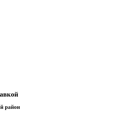
тавкой
ий район