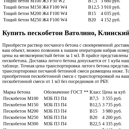
Тощий бетон М100
Ж3 F50 W2
В7,5
3 660 руб.
Тощий бетон М150
Ж4 F100 W4
В12,5
3 910 руб.
Тощий бетон М200
Ж4 F100 W4
В15
4 035 руб.
Тощий бетон М250
Ж4 F100 W4
В20
4 152 руб.
Купить пескобетон Ватолино, Клинский 
Приобрести раствор песчаного бетона с своевременной доставк
ваш объект, можно позвонив к нашим операторам набрав номе
цены на мелкозернистый бетон за 1 м3. В прайсе представлены
пескобетона. Доставка литого бетона допускается от 1 куба н
таблице. Точная цена транспортировки литого бетона представ
транспортировки песчаной бетонной смеси размещена ниже. То
приобретения пескобетонной смеси с транспортировкой на ва
пескобетонной смеси от 1 м3 без посредников от РБУ.
Марка бетона
Обозначение ГОСТ **
Класс
Цена за куб
Пескобетон М100
МЗБ П3 П4
В7,5
3 555 руб.
Пескобетон М150
МЗБ П3 П4
В12,5
3 735 руб.
Пескобетон М200
МЗБ П3 П4
В15
3 980 руб.
Пескобетон М250
МЗБ П3 П4
В20
4 200 руб.
Пескобетон М300
МЗБ П3 П4
В22,5
4 335 руб.