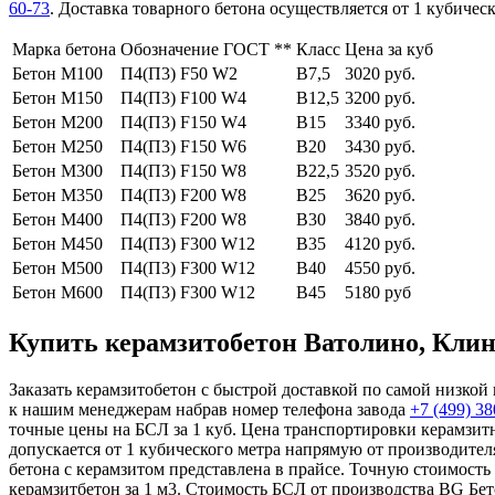
60-73
. Доставка товарного бетона осуществляется от 1 кубиче
Марка бетона
Обозначение ГОСТ **
Класс
Цена за куб
Бетон М100
П4(П3) F50 W2
В7,5
3020 руб.
Бетон М150
П4(П3) F100 W4
В12,5
3200 руб.
Бетон М200
П4(П3) F150 W4
В15
3340 руб.
Бетон М250
П4(П3) F150 W6
В20
3430 руб.
Бетон М300
П4(П3) F150 W8
В22,5
3520 руб.
Бетон М350
П4(П3) F200 W8
В25
3620 руб.
Бетон М400
П4(П3) F200 W8
В30
3840 руб.
Бетон М450
П4(П3) F300 W12
В35
4120 руб.
Бетон М500
П4(П3) F300 W12
В40
4550 руб.
Бетон М600
П4(П3) F300 W12
В45
5180 руб
Купить керамзитобетон Ватолино, Клинс
Заказать керамзитобетон с быстрой доставкой по самой низкой 
к нашим менеджерам набрав номер телефона завода
+7 (499)
38
точные цены на БСЛ за 1 куб. Цена транспортировки керамзитн
допускается от 1 кубического метра напрямую от производител
бетона с керамзитом представлена в прайсе. Точную стоимост
керамзитбетон за 1 м3. Стоимость БСЛ от производства BG Бет