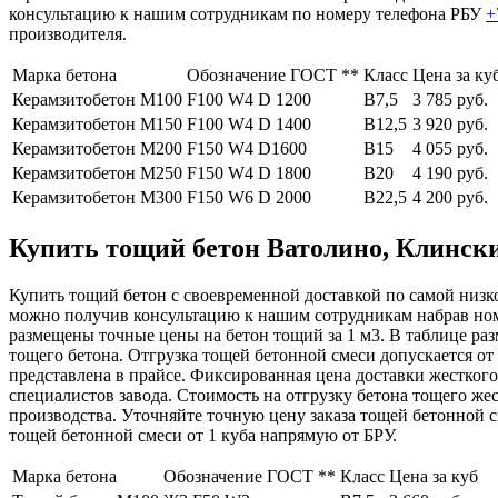
консультацию к нашим сотрудникам по номеру телефона РБУ
+
производителя.
Марка бетона
Обозначение ГОСТ **
Класс
Цена за ку
Керамзитобетон М100
F100 W4 D 1200
В7,5
3 785 руб.
Керамзитобетон М150
F100 W4 D 1400
В12,5
3 920 руб.
Керамзитобетон М200
F150 W4 D1600
В15
4 055 руб.
Керамзитобетон М250
F150 W4 D 1800
В20
4 190 руб.
Керамзитобетон М300
F150 W6 D 2000
В22,5
4 200 руб.
Купить тощий бетон Ватолино, Клинский
Купить тощий бетон с своевременной доставкой по самой низко
можно получив консультацию к нашим сотрудникам набрав но
размещены точные цены на бетон тощий за 1 м3. В таблице р
тощего бетона. Отгрузка тощей бетонной смеси допускается о
представлена в прайсе. Фиксированная цена доставки жесткого
специалистов завода. Стоимость на отгрузку бетона тощего же
производства. Уточняйте точную цену заказа тощей бетонной
тощей бетонной смеси от 1 куба напрямую от БРУ.
Марка бетона
Обозначение ГОСТ **
Класс
Цена за куб