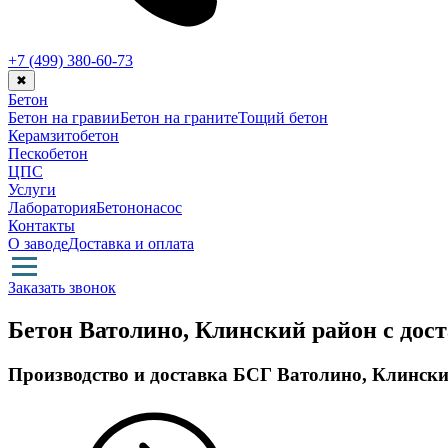
+7 (499)
380-60-73
✖
Бетон
Бетон на гравии
Бетон на граните
Тощий бетон
Керамзитобетон
Пескобетон
ЦПС
Услуги
Лаборатория
Бетононасос
Контакты
О заводе
Доставка и оплата
Заказать звонок
Бетон Ватолино, Клинский район с дос
Производство и доставка БСГ Ватолино, Клинск