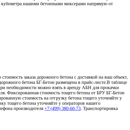
т 1 кубометра нашими бетонными миксерами напрямую от
стоимость заказа дорожного бетона с доставкой на ваш объект,
дорожного бетона БГ-Бетон размещена в прайс-листе.В таблице
ри необходимости можно взять в аренду АБН для прокачки
еля. Фиксированная стоимость тощего бетона от БРУ БГ-Бетон
ированную стоимость на отгрузку бетона тощего уточняйте у
вку тощего бетона уточняйте у операторов нашего
елефона производителя
+7 (499)
380-60-73
. Транспортировка