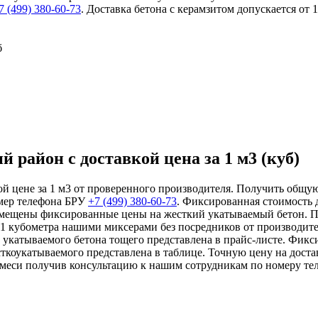
7 (499)
380-60-73
. Доставка бетона с керамзитом допускается о
б
 район с доставкой цена за 1 м3 (куб)
й цене за 1 м3 от проверенного производителя. Получить общую 
мер телефона БРУ
+7 (499)
380-60-73
. Фиксированная стоимость 
азмещены фиксированные цены на жесткий укатываемый бетон. П
т 1 кубометра нашими миксерами без посредников от производит
 укатываемого бетона тощего представлена в прайс-листе. Фикс
сткоукатываемого представлена в таблице. Точную цену на доста
 смеси получив консультацию к нашим сотрудникам по номеру т