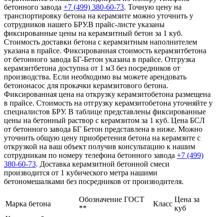
бетонного завода
+7 (499)
380-60-73
. Точную цену на
транспортировку бетона на керамзите можно уточнить у
сотрудников нашего БРУ.В прайс-листе указаны
фиксированные цены на керамзитный бетон за 1 куб.
Стоимость доставки бетона с керамзитным наполнителем
указана в прайсе. Фиксированная стоимость керамзитбетона
от бетонного завода БГ-Бетон указана в прайсе. Отгрузка
керамзитбетона доступна от 1 м3 без посредников от
производства. Если необходимо вы можете арендовать
бетононасос для прокачки керамзитового бетона.
Фиксированная цена на открузку керамзитобетона размещена
в прайсе. Стоимость на отгрузку керамзитобетона уточняйте у
специалистов БРУ. В таблице представлены фиксированные
цены на бетонный раствор с керамзитом за 1 куб. Цена БСЛ
от бетонного завода БГ Бетон представлена в ниже. Можно
уточнить общую цену приобретения бетона на керамзите с
открузкой на ваш объект получив консультацию к нашим
сотрудникам по номеру телефона бетонного завода
+7 (499)
380-60-73
. Доставка керамзитной бетонной смеси
производится от 1 кубического метра нашими
бетономешалками без посредников от производителя.
Обозначение ГОСТ
Цена за
Марка бетона
Класс
**
куб