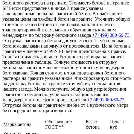
бетонного раствора на граните. Стоимость бетона на граните
БГ Бетон представлена в ниже.В прайсе указаны
фиксированные цены на гранитный бетон. В прайс-листе
указаны цены на тяжёлый бетон на граните. Уточнить общую
стоимость заказа бетона с гранитным наполнителем с
транспортировкой к вам, можно обратившись к нашим
менеджерам по телефону бетонного завода
+7 (499)
380-60-73
.
Отгрузка гранитного бетона допускается от 1 куба нашими
бетономешалками напрямую от производителя. Цена бетона с
гранитным щебнем от РБУ БГ Бетон представлена в прайсе.
Точная стоимость доставки бетонного раствора на граните
представлена в таблице. Точную стоимость на отгрузку
бетона на гранитном щебне можно уточнить у менеджеров
бетонзавода. Точная стоимость транспортировки бетонного
раствора на граните указана ниже. Фиксированную стоимость
на доставку бетона на граните уточняйте у специалистов
нашего завода. Можно получить общую цену приобретения
гранитного бетона получив консультацию к нашим
менеджерам по телефону производителя
+7 (499)
380-60-73
.
Отгрузка бетона на гранитном щебне от 1 кубического метра
без посредников от производства.
Обозначение
Класс
Цена за
Марка бетона
ГОСТ **
бетона
куб
Бетон на граните