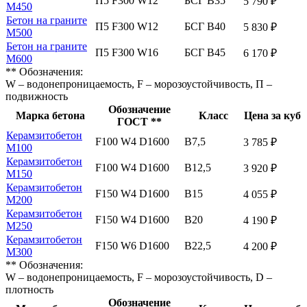
П5 F300 W12
БСГ В35
5 790 ₽
М450
Бетон на граните
П5 F300 W12
БСГ В40
5 830 ₽
М500
Бетон на граните
П5 F300 W16
БСГ В45
6 170 ₽
М600
** Обозначения:
W – водонепроницаемость, F – морозоустойчивость, П –
подвижность
Обозначение
Марка бетона
Класс
Цена за куб
ГОСТ **
Керамзитобетон
F100 W4 D1600
В7,5
3 785 ₽
М100
Керамзитобетон
F100 W4 D1600
В12,5
3 920 ₽
М150
Керамзитобетон
F150 W4 D1600
В15
4 055 ₽
М200
Керамзитобетон
F150 W4 D1600
В20
4 190 ₽
М250
Керамзитобетон
F150 W6 D1600
В22,5
4 200 ₽
М300
** Обозначения:
W – водонепроницаемость, F – морозоустойчивость, D –
плотность
Обозначение