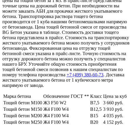
цены на тощий бетон за 1 м3. В прайс-листе представлены
точные цены на дорожный бетон. При необходимости вы
можете заказать АБН для прокачки жесткого укатываемого
бетона. Транспортировка раствора тощего бетона
производится от 1 куба нашими бетономешалками напрямую
от бетонзавода. Цена тощей бетонной смеси от производства
BG Бетон указана в таблице. Стоимость доставки тощего
бетона представлена в прайсе. Стоимость на транспортировку
жесткого укатываемого бетона можно получить у сотрудников
бетонзавода. Фиксированная цена на отгрузку тощей
бетонной смеси указана в прайс-листе. Точную стоимость на
отгрузку дорожного бетона можно получить у специалистов
нашего БРУ. Уточняйте общую стоимость приобретения
тощей бетонной смеси позвонив к нашим специалистам по
номеру телефона производства
+7 (499)
380-60-73
. Доставка
жесткого укатываемого бетона от 1 кубического метра
напрямую от завода.
Марка бетона
Обозначение ГОСТ **
Класс
Цена за куб
Тощий бетон М100
Ж3 F50 W2
В7,5
3 660 руб.
Тощий бетон М150
Ж4 F100 W4
В12,5
3 910 руб.
Тощий бетон М200
Ж4 F100 W4
В15
4 035 руб.
Тощий бетон М250
Ж4 F100 W4
В20
4 152 руб.