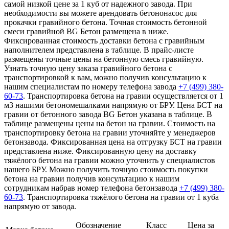
самой низкой цене за 1 куб от надежного завода. При
необходимости вы можете арендовать бетононасос для
прокачки гравийного бетона. Точная стоимость бетонной
смеси гравийной BG Бетон размещена в ниже.
Фиксированная стоимость доставки бетона с гравийным
наполнителем представлена в таблице. В прайс-листе
размещены точные цены на бетонную смесь гравийную.
Узнать точную цену заказа гравийного бетона с
транспортировкой к вам, можно получив консультацию к
нашим специалистам по номеру телефона завода
+7 (499)
380-
60-73
. Транспортировка бетона на гравии осуществляется от 1
м3 нашими бетономешалками напрямую от БРУ. Цена БСТ на
гравии от бетонного завода BG Бетон указана в таблице. В
таблице размещены цены на бетон на гравии. Стоимость на
транспортировку бетона на гравии уточняйте у менеджеров
бетонзавода. Фиксированная цена на отгрузку БСТ на гравии
представлена ниже. Фиксированную цену на доставку
тяжёлого бетона на гравии можно уточнить у специалистов
нашего БРУ. Можно получить точную стоимость покупки
бетона на гравии получив консультацию к нашим
сотрудникам набрав номер телефона бетонзавода
+7 (499)
380-
60-73
. Транспортировка тяжёлого бетона на гравии от 1 куба
напрямую от завода.
Обозначение
Класс
Цена за