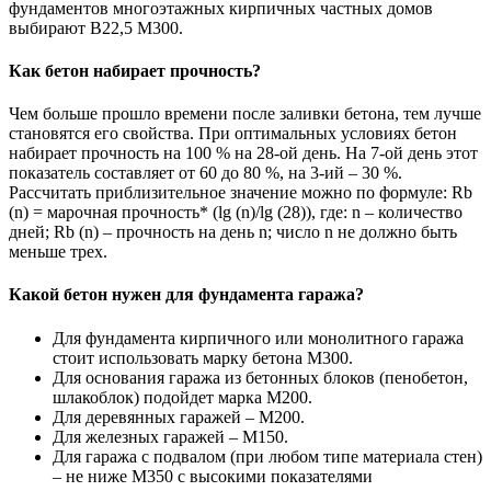
фундаментов многоэтажных кирпичных частных домов
выбирают В22,5 М300.
Как бетон набирает прочность?
Чем больше прошло времени после заливки бетона, тем лучше
становятся его свойства. При оптимальных условиях бетон
набирает прочность на 100 % на 28-ой день. На 7-ой день этот
показатель составляет от 60 до 80 %, на 3-ий – 30 %.
Рассчитать приблизительное значение можно по формуле: Rb
(n) = марочная прочность* (lg (n)/lg (28)), где: n – количество
дней; Rb (n) – прочность на день n; число n не должно быть
меньше трех.
Какой бетон нужен для фундамента гаража?
Для фундамента кирпичного или монолитного гаража
стоит использовать марку бетона М300.
Для основания гаража из бетонных блоков (пенобетон,
шлакоблок) подойдет марка М200.
Для деревянных гаражей – М200.
Для железных гаражей – М150.
Для гаража с подвалом (при любом типе материала стен)
– не ниже М350 с высокими показателями