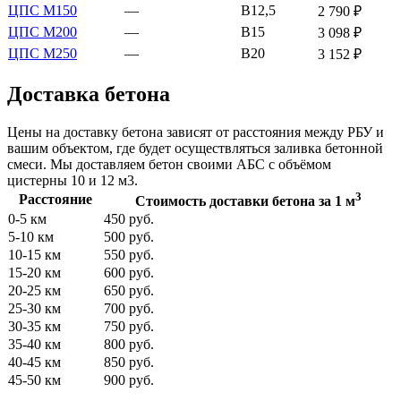
ЦПС М150
—
В12,5
2 790 ₽
ЦПС М200
—
В15
3 098 ₽
ЦПС М250
—
В20
3 152 ₽
Доставка бетона
Цены на доставку бетона зависят от расстояния между РБУ и
вашим объектом, где будет осуществляться заливка бетонной
смеси. Мы доставляем бетон своими АБС с объёмом
цистерны 10 и 12 м3.
3
Расстояние
Стоимость доставки бетона за 1 м
0-5 км
450 руб.
5-10 км
500 руб.
10-15 км
550 руб.
15-20 км
600 руб.
20-25 км
650 руб.
25-30 км
700 руб.
30-35 км
750 руб.
35-40 км
800 руб.
40-45 км
850 руб.
45-50 км
900 руб.