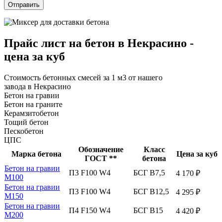
Прайс лист на бетон в Некрасино -
цена за куб
Стоимость бетонных смесей за 1 м3 от нашего
завода в Некрасино
Бетон на гравии
Бетон на граните
Керамзитобетон
Тощий бетон
Пескобетон
ЦПС
Обозначение
Класс
Марка бетона
Цена за куб
ГОСТ **
бетона
Бетон на гравии
П3 F100 W4
БСГ В7,5
4 170 ₽
М100
Бетон на гравии
П3 F100 W4
БСГ В12,5
4 295 ₽
М150
Бетон на гравии
П4 F150 W4
БСГ В15
4 420 ₽
М200