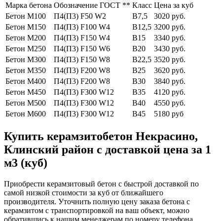
Марка бетона
Обозначение ГОСТ **
Класс
Цена за куб
Бетон М100
П4(П3) F50 W2
В7,5
3020 руб.
Бетон М150
П4(П3) F100 W4
В12,5
3200 руб.
Бетон М200
П4(П3) F150 W4
В15
3340 руб.
Бетон М250
П4(П3) F150 W6
В20
3430 руб.
Бетон М300
П4(П3) F150 W8
В22,5
3520 руб.
Бетон М350
П4(П3) F200 W8
В25
3620 руб.
Бетон М400
П4(П3) F200 W8
В30
3840 руб.
Бетон М450
П4(П3) F300 W12
В35
4120 руб.
Бетон М500
П4(П3) F300 W12
В40
4550 руб.
Бетон М600
П4(П3) F300 W12
В45
5180 руб
Купить керамзитобетон Некрасино,
Клинский район с доставкой цена за 1
м3 (куб)
Приобрести керамзитовый бетон с быстрой доставкой по
самой низкой стоимости за куб от ближайшего
производителя. Уточнить полную цену заказа бетона с
керамзитом с транспортировкой на ваш объект, можно
обратившись к нашим менеджерам по номеру телефона