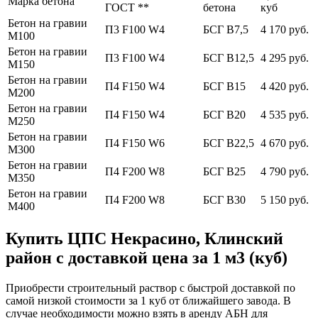
Марка бетона
ГОСТ **
бетона
куб
Бетон на гравии
П3 F100 W4
БСГ В7,5
4 170 руб.
М100
Бетон на гравии
П3 F100 W4
БСГ В12,5
4 295 руб.
М150
Бетон на гравии
П4 F150 W4
БСГ В15
4 420 руб.
М200
Бетон на гравии
П4 F150 W4
БСГ В20
4 535 руб.
М250
Бетон на гравии
П4 F150 W6
БСГ В22,5
4 670 руб.
М300
Бетон на гравии
П4 F200 W8
БСГ В25
4 790 руб.
М350
Бетон на гравии
П4 F200 W8
БСГ В30
5 150 руб.
М400
Купить ЦПС Некрасино, Клинский
район с доставкой цена за 1 м3 (куб)
Приобрести строительный раствор с быстрой доставкой по
самой низкой стоимости за 1 куб от ближайшего завода. В
случае необходимости можно взять в аренду АБН для