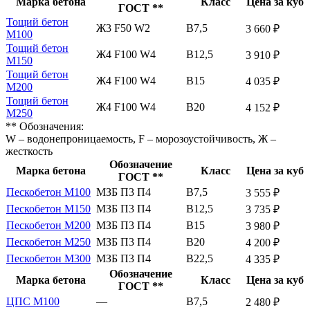
Марка бетона
Класс
Цена за куб
ГОСТ **
Тощий бетон
Ж3 F50 W2
В7,5
3 660 ₽
М100
Тощий бетон
Ж4 F100 W4
В12,5
3 910 ₽
М150
Тощий бетон
Ж4 F100 W4
В15
4 035 ₽
М200
Тощий бетон
Ж4 F100 W4
В20
4 152 ₽
М250
** Обозначения:
W – водонепроницаемость, F – морозоустойчивость, Ж –
жесткость
Обозначение
Марка бетона
Класс
Цена за куб
ГОСТ **
Пескобетон М100
МЗБ П3 П4
В7,5
3 555 ₽
Пескобетон М150
МЗБ П3 П4
В12,5
3 735 ₽
Пескобетон М200
МЗБ П3 П4
В15
3 980 ₽
Пескобетон М250
МЗБ П3 П4
В20
4 200 ₽
Пескобетон М300
МЗБ П3 П4
В22,5
4 335 ₽
Обозначение
Марка бетона
Класс
Цена за куб
ГОСТ **
ЦПС М100
—
В7,5
2 480 ₽