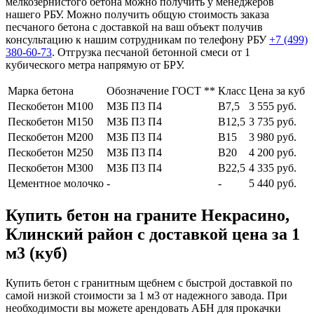
мелкозернистого бетона можно получить у менеджеров
нашего РБУ. Можно получить общую стоимость заказа
песчаного бетона с доставкой на ваш объект получив
консультацию к нашим сотрудникам по телефону РБУ
+7 (499)
380-60-73
. Отгрузка песчаной бетонной смеси от 1
кубического метра напрямую от БРУ.
Марка бетона
Обозначение ГОСТ **
Класс
Цена за куб
Пескобетон М100
МЗБ П3 П4
В7,5
3 555 руб.
Пескобетон М150
МЗБ П3 П4
В12,5
3 735 руб.
Пескобетон М200
МЗБ П3 П4
В15
3 980 руб.
Пескобетон М250
МЗБ П3 П4
В20
4 200 руб.
Пескобетон М300
МЗБ П3 П4
В22,5
4 335 руб.
Цементное молочко
-
-
5 440 руб.
Купить бетон на граните Некрасино,
Клинский район с доставкой цена за 1
м3 (куб)
Купить бетон с гранитным щебнем с быстрой доставкой по
самой низкой стоимости за 1 м3 от надежного завода. При
необходимости вы можете арендовать АБН для прокачки