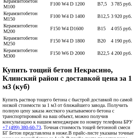
Керамзитобетон
F100 W4 D 1200
В7,5
3 785 руб.
М100
Керамзитобетон
F100 W4 D 1400
В12,5
3 920 руб.
М150
Керамзитобетон
F150 W4 D1600
В15
4 055 руб.
М200
Керамзитобетон
F150 W4 D 1800
В20
4 190 руб.
М250
Керамзитобетон
F150 W6 D 2000
В22,5
4 200 руб.
М300
Купить тощий бетон Некрасино,
Клинский район с доставкой цена за 1
м3 (куб)
Купить раствор тощего бетона с быстрой доставкой по самой
низкой стоимости за 1 м3 от ближайшего завода. Получить
полную цену заказа жесткого укатываемого бетона с
транспортировкой на ваш объект, можно получив
консультацию к нашим менеджерам по номеру телефона БРУ
+7 (499)
380-60-73
. Точная стоимость тощей бетонной смеси
БГ Бетон представлена в ниже.В прайс-листе указаны точные